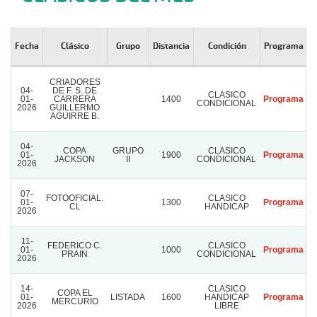
Fecha
Clásico
Grupo
Distancia
Condición
Programa
R
CRIADORES
04-
DE F. S. DE
CLASICO
01-
CARRERA
1400
Programa
R
CONDICIONAL
2026
GUILLERMO
AGUIRRE B.
04-
COPA
GRUPO
CLASICO
01-
1900
Programa
R
JACKSON
II
CONDICIONAL
2026
07-
FOTOOFICIAL.
CLASICO
01-
1300
Programa
R
CL
HANDICAP
2026
11-
FEDERICO C.
CLASICO
01-
1000
Programa
R
PRAIN
CONDICIONAL
2026
14-
CLASICO
COPA EL
01-
LISTADA
1600
HANDICAP
Programa
R
MERCURIO
2026
LIBRE