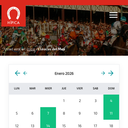
Usted está en:
Inicio
Clásicos del Mes
Enero 2026
LUN
MAR
MIER
JUE
VIER
SAB
DOM
1
2
3
4
5
6
7
8
9
10
11
12
13
14
15
16
17
18