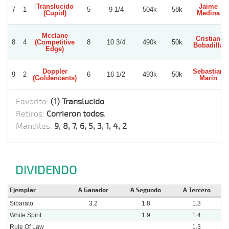
Translucido
Jaime
7
1
5
9 1/4
504k
58k
(Cupid)
Medina
Mcclane
Cristian
8
4
(Competitive
8
10 3/4
490k
50k
Bobadilla
Edge)
Doppler
Sebastian
9
2
6
16 1/2
493k
50k
(Goldencents)
Marin
Favorito:
(1) Translucido
Retiros:
Corrieron todos.
Mandiles:
9, 8, 7, 6, 5, 3, 1, 4, 2
DIVIDENDO
Ejemplar
A Ganador
A Segundo
A Tercero
Sibarato
3.2
1.8
1.3
White Spirit
1.9
1.4
Rule Of Law
1.3