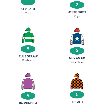
1
2
SIBARATO
WHITE SPIRIT
M S D
Cayo
3
4
RULE OF LAW
MUY AMIGO
Don Mario
Pobre Obrero
6
5
KOSACO
RAIMUNDO A