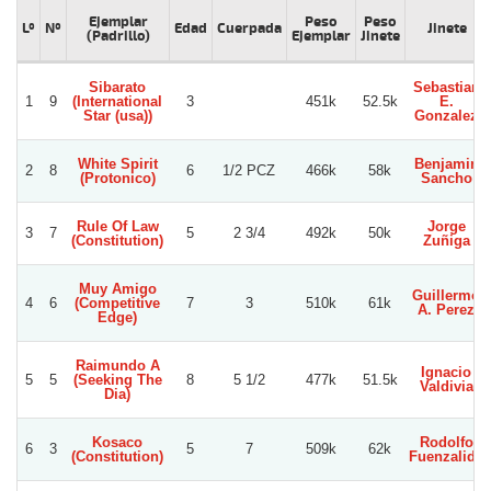
Ejemplar
Peso
Peso
Lº
Nº
Edad
Cuerpada
Jinete
(Padrillo)
Ejemplar
Jinete
Sibarato
Sebastian
1
9
(International
3
451k
52.5k
E.
Star (usa))
Gonzalez
White Spirit
Benjamin
2
8
6
1/2 PCZ
466k
58k
(Protonico)
Sancho
Rule Of Law
Jorge
3
7
5
2 3/4
492k
50k
(Constitution)
Zuñiga
Muy Amigo
Guillermo
4
6
(Competitive
7
3
510k
61k
A. Perez
Edge)
Raimundo A
Ignacio
5
5
(Seeking The
8
5 1/2
477k
51.5k
Valdivia
Dia)
Kosaco
Rodolfo
6
3
5
7
509k
62k
(Constitution)
Fuenzalida