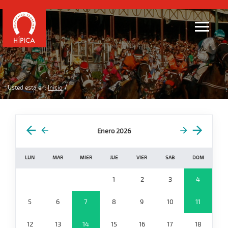
Usted está en:
Inicio
Enero 2026
LUN
MAR
MIER
JUE
VIER
SAB
DOM
1
2
3
4
5
6
7
8
9
10
11
12
13
14
15
16
17
18