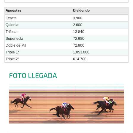
Apuestas
Dividendo
Exacta
3.900
Quinela
2.600
Trifecta
13.840
Superfecta
72.980
Doble de Mil
72.800
Triple 1°
1.053.000
Triple 2°
614.700
FOTO LLEGADA