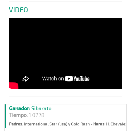
VIDEO
Ganador:
Sibarato
Tiempo:
1:07.78
Padres:
International Star (usa) y Gold Rash -
Haras:
H. Chevalex -