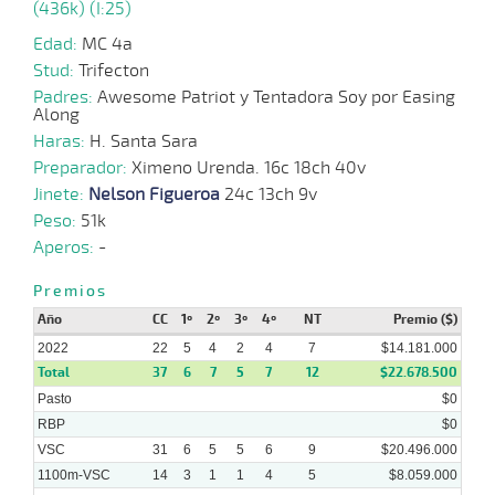
(436k) (I:25)
19-
37 al
11-
HCH
1400m
1:22:99
12 1/4
37,3
Hand.
7º
460k
25
2022
Edad:
MC 4a
Stud:
Trifecton
Padres:
Awesome Patriot y Tentadora Soy por Easing
17-
Along
41 al
11-
HCH
1200m
1:09:41
7 1/2
48,8
Hand.
4º
460k
31
2022
Haras:
H. Santa Sara
Preparador:
Ximeno Urenda. 16c 18ch 40v
Jinete:
Nelson Figueroa
24c 13ch 9v
12-
40 al
11-
HCH
1000m
0:57:13
4 3/4
38,3
Hand.
7º
461k
31
Peso:
51k
2022
Aperos:
-
04-
Premios
11-
CHS
1600m
1:37:15
11 1/2
9,4
Clasi.
8º
464k
2022
Año
CC
1º
2º
3º
4º
NT
Premio ($)
2022
22
5
4
2
4
7
$14.181.000
Total
37
6
7
5
7
12
$22.678.500
Pasto
$0
RBP
$0
VSC
31
6
5
5
6
9
$20.496.000
1100m-VSC
14
3
1
1
4
5
$8.059.000