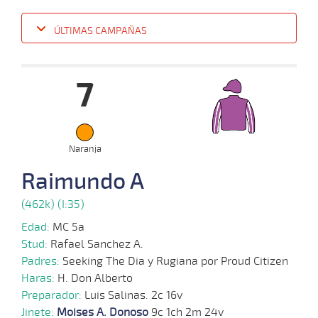
ÚLTIMAS CAMPAÑAS
Fecha
Hipo
Distancia
Indice
Tiempo
Cuerpada
Div
Tipo
Lº
Pes
7
05-
12-
VS
1200m
1:15:04
4
2,4
Clasi.
5º
485k/
2022
21-
Naranja
11-
VS
1100m
1:08:12
1/2 CBZ
4,6
Clasi.
2º
485k/
2022
Raimundo A
(462k) (I:35)
07-
Edad:
MC 5a
11-
VS
1300m
1:21:80
2
4,5
Clasi.
2º
485k/
2022
Stud:
Rafael Sanchez A.
Padres:
Seeking The Dia y Rugiana por Proud Citizen
Haras:
H. Don Alberto
Preparador:
Luis Salinas. 2c 16v
14-
09-
VS
1200m
1:14:51
CBZ
9,4
Clasi.
2º
486k/
Jinete:
Moises A. Donoso
9c 1ch 2m 24v
2022