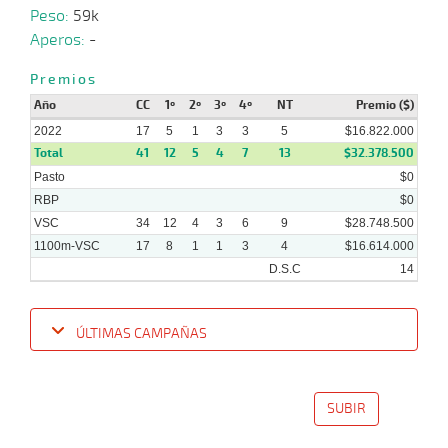
Peso:
59k
Aperos:
-
31-
Premios
08-
VS
1100m
1:07:63
6 1/4
3,7
Clasi.
4º
490k/
2022
Año
CC
1º
2º
3º
4º
NT
Premio ($)
2022
17
5
1
3
3
5
$16.822.000
Total
41
12
5
4
7
13
$32.378.500
22-
Pasto
$0
08-
VS
1200m
1:13:80
1/2 CBZ
9,4
Clasi.
2º
490k/
2022
RBP
$0
VSC
34
12
4
3
6
9
$28.748.500
1100m-VSC
17
8
1
1
3
4
$16.614.000
D.S.C
14
ÚLTIMAS CAMPAÑAS
Fecha
Hipo
Distancia
Indice
Tiempo
Cuerpada
Div
Tipo
Lº
Pe
SUBIR
05-
12-
VS
1200m
1:15:04
4,1
Clasi.
1º
462k
2022