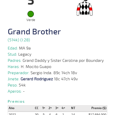
5
03-
39 al
11-
HCH
1200m
1:09:79
6 1/4
7,3
Hand.
6º
456k
31
2022
Verde
14-
Grand Brother
10-
CHS
1000m
1:00:43
3/4
2,9
Clasi.
2º
480k
2022
(514k) (I:28)
Edad:
MA 9a
23-
09-
CHS
1000m
0:59:36
3 1/4
3,1
Clasi.
4º
485k
Stud:
Legacy
2022
Padres:
Grand Daddy y Sister Carolina por Boundary
Haras:
H. Mocito Guapo
09-
Preparador:
Sergio Inda. 89c 14ch 18v
43 al
09-
CHS
1000m
1:00:37
2 1/4
2,1
Hand.
2º
486k
27
2022
Jinete:
Gerard Rodriguez
18c 47ch 49v
Peso:
54k
Aperos:
-
14-
05-
HCH
1200m
1:10:31
11 1/4
5,3
Clasi.
7º
477k
Premios
2022
Año
CC
1º
2º
3º
4º
NT
Premio ($)
2022
30
5
4
6
1
14
$17.694.000