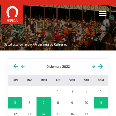
Usted está en:
Inicio
Programa de Carreras
Diciembre 2022
LUN
MAR
MIER
JUE
VIER
SAB
DOM
1
2
3
4
5
6
7
8
9
10
11
12
13
14
15
16
17
18