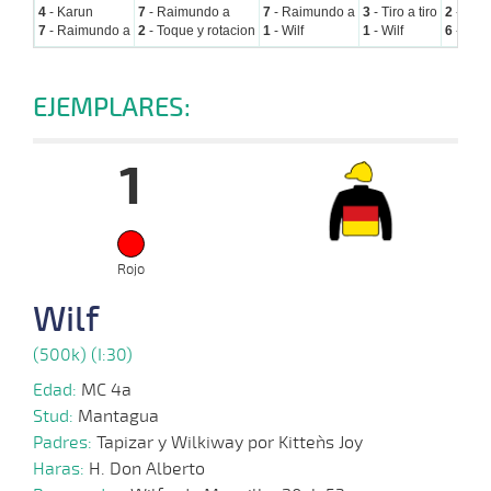
4
- Karun
7
- Raimundo a
7
- Raimundo a
3
- Tiro a tiro
2
- Toqu
7
- Raimundo a
2
- Toque y rotacion
1
- Wilf
1
- Wilf
6
- Alex
EJEMPLARES:
1
Rojo
Wilf
(500k) (I:30)
Edad:
MC 4a
Stud:
Mantagua
Padres:
Tapizar y Wilkiway por Kitten`s Joy
Haras:
H. Don Alberto