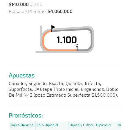
$140.000
al 4to
Bolsa de Premios:
$4.060.000
Apuestas
Ganador, Segundo, Exacta, Quinela, Trifecta,
Superfecta, 3ª Etapa Triple Inicial, Enganches, Doble
De Mil Nº 3 (pozo Estimado Superfecta $1.500.000).
Pronósticos:
Tierra Derecha
Solo Hipica.cl
Hípica y Futbol
Hipicos.cl
Hipicav