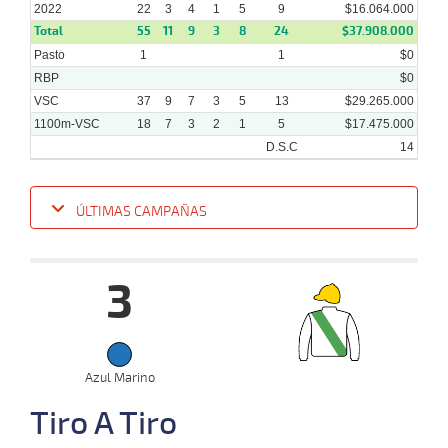
12
2022
2022
22
3
4
1
5
9
$16.064.000
Total
55
11
9
3
8
24
$37.908.000
Pasto
1
1
$0
RBP
$0
VSC
37
9
7
3
5
13
$29.265.000
1100m-VSC
18
7
3
2
1
5
$17.475.000
D.S.C
14
ÚLTIMAS CAMPAÑAS
Fecha
Hipo
Distancia
Indice
Tiempo
Cuerpada
Div
Tipo
Lº
Pe
3
05-
12-
VS
1200m
1:15:04
3 3/4
5,2
Clasi.
4º
463k
2022
26-
Azul Marino
38 al
11-
HCH
1000m
0:56:92
3 3/4
61,1
Hand.
4º
455k
31
2022
Tiro A Tiro