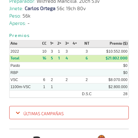
Preparador:
Wilfredo Mancilla. 20ch 53v
Jinete:
Carlos Ortega
56c 19ch 80v
Peso:
56k
Aperos:
-
Premios
Año
CC
1º
2º
3º
4º
NT
Premio ($)
2022
10
3
1
3
3
$10.552.000
Total
16
5
1
4
6
$21.802.000
Pasto
$0
RBP
$0
VSC
6
2
2
2
$8.070.000
1100m-VSC
1
1
$2.800.000
D.S.C
28
ÚLTIMAS CAMPAÑAS
Fecha
Hipo
Distancia
Indice
Tiempo
Cuerpada
Div
Tipo
Lº
P