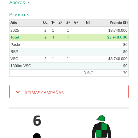
Aperos:
-
Premios
Año
CC
1º
2º
3º
4º
NT
Premio ($)
2025
2
1
1
$3.740.000
Total
2
1
1
$3.740.000
Pasto
$0
RBP
$0
VSC
2
1
1
$3.740.000
1300m-VSC
$0
D.S.C
70
ÚLTIMAS CAMPAÑAS
Fecha
Hipo
Distancia
Indice
Tiempo
Cuerpada
Div
Tipo
Lº
Pe
6
23-
06-
VS
1000m
1:00:04
2,9
Cond.
1º
483k
2025