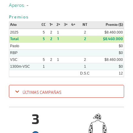
Aperos:
-
Premios
Año
CC
1º
2º
3º
4º
NT
Premio ($)
2025
5
2
1
2
$8.460.000
Total
5
2
1
2
$8.460.000
Pasto
$0
RBP
$0
VSC
5
2
1
2
$8.460.000
1300m-VSC
1
1
$0
D.S.C
12
ÚLTIMAS CAMPAÑAS
Fecha
Hipo
Distancia
Indice
Tiempo
Cuerpada
Div
Tipo
Lº
Pe
3
20-
08-
VS
1400m
1:28:27
7,7
Clasi.
1º
495k
2025