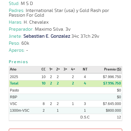
07-
VS
1200m
1:15:65
22 1/4
4,8
Cond.
8º
457k
Stud:
M S D
2025
Padres:
International Star (usa) y Gold Rash por
Passion For Gold
Haras:
H. Chevalex
02-
07-
VS
1400m
1:26:21
2 1/2
3,0
Cond.
5º
459k
Preparador:
Maximo Silva. 3v
2025
Jinete:
Sebastian E. Gonzalez
34c 37ch 29v
Peso:
60k
06-
Aperos:
-
06-
CHS
1600m
1:35:55
8 1/2
65,6
Cond.
5º
463k
2025
Premios
Año
CC
1º
2º
3º
4º
NT
Premio ($)
2025
25-
10
2
2
2
4
$7.996.750
04-
CHS
1600m
1:36:51
8 1/2
29,2
Cond.
7º
463k
Total
10
2
2
2
4
$7.996.750
2025
Pasto
$0
RBP
$0
VSC
8
2
2
1
3
$7.645.000
1300m-VSC
2
1
1
$800.000
D.S.C
12