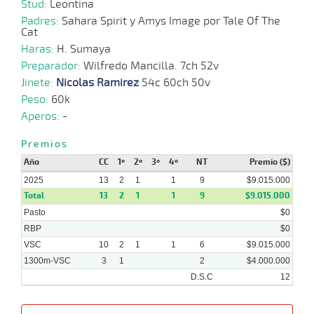
Stud:
Leontina
Padres:
Sahara Spirit y Amys Image por Tale Of The
23-
04-
VS
1000m
0:58:90
6 1/2
12,6
Cond.
8º
507k
Cat
2025
Haras:
H. Sumaya
05-
Preparador:
Wilfredo Mancilla. 7ch 52v
03-
VS
1000m
0:58:62
34 3/4
12,4
Cond.
9º
512k
2025
Jinete:
Nicolas Ramirez
54c 60ch 50v
Peso:
60k
Aperos:
-
Premios
Año
CC
1º
2º
3º
4º
NT
Premio ($)
2025
13
2
1
1
9
$9.015.000
Total
13
2
1
1
9
$9.015.000
Pasto
$0
RBP
$0
VSC
10
2
1
1
6
$9.015.000
1300m-VSC
3
1
2
$4.000.000
D.S.C
12