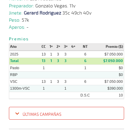
Preparador:
Gonzalo Vegas. 11v
Jinete:
Gerard Rodriguez
35c 49ch 40v
Peso:
57k
Aperos:
-
Premios
Año
CC
1º
2º
3º
4º
NT
Premio ($)
2025
13
1
3
3
6
$7.050.000
Total
13
1
3
3
6
$7.050.000
Pasto
1
1
$0
RBP
$0
VSC
13
1
3
3
6
$7.050.000
1300m-VSC
1
1
$390.000
D.S.C
10
ÚLTIMAS CAMPAÑAS
Fecha
Hipo
Distancia
Indice
Tiempo
Cuerpada
Div
Tipo
Lº
P