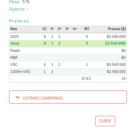
Peso:
57k
Aperos:
-
Premios
Año
CC
1º
2º
3º
4º
NT
Premio ($)
2025
8
1
2
5
$3.540.000
Total
8
1
2
5
$3.540.000
Pasto
$0
RBP
$0
VSC
4
1
2
1
$3.540.000
1300m-VSC
1
1
$2.400.000
D.S.C
14
ÚLTIMAS CAMPAÑAS
Fecha
Hipo
Distancia
Indice
Tiempo
Cuerpada
Div
Tipo
Lº
P
SUBIR
18-
08-
VS
1300m
1:23:30
3,2
Cond.
1º
518k
2025