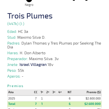
Negro
Trois Plumes
09-
06-
VS
1000m
0:58:30
3 1/4
16,3
Cond.
3º
491k
2025
(447k) (I:)
Edad:
HC 3a
Stud:
Maximo Silva D.
Padres:
Dylan Thomas y Tres Plumas por Seeking The
Dia
Haras:
H. Don Alberto
Preparador:
Maximo Silva. 3v
Jinete:
Israel Villagran
18v
Peso:
55k
Aperos:
-
Premios
Año
CC
1º
2º
3º
4º
NT
Premio ($)
2025
7
1
6
$2.600.000
Total
7
1
6
$2.600.000