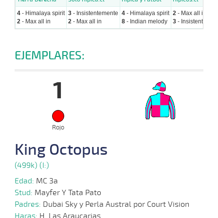
4
- Himalaya spirit
3
- Insistentemente
4
- Himalaya spirit
2
- Max all in
2
- Max all in
2
- Max all in
8
- Indian melody
3
- Insistentemen
EJEMPLARES:
1
Rojo
King Octopus
(499k) (I:)
Edad:
MC 3a
Stud:
Mayfer Y Tata Pato
Padres:
Dubai Sky y Perla Austral por Court Vision
Haras:
H. Las Araucarias