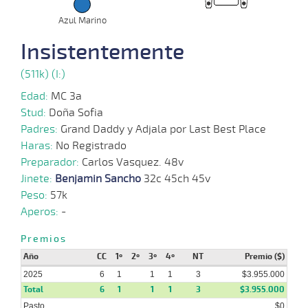
04-
08-
VS
1300m
1:20:98
11 1/4
12,0
Clasi.
5º
500k
2025
Azul Marino
Insistentemente
09-
07-
VS
1200m
1:15:57
1 1/4
21,7
Clasi.
2º
505k
2025
(511k) (I:)
18-
Edad:
MC 3a
06-
VS
1200m
1:16:45
8,4
Cond.
1º
508k
2025
Stud:
Doña Sofia
Padres:
Grand Daddy y Adjala por Last Best Place
09-
Haras:
No Registrado
06-
VS
1000m
0:58:30
7
5,3
Cond.
9º
510k
2025
Preparador:
Carlos Vasquez. 48v
Jinete:
Benjamin Sancho
32c 45ch 45v
Peso:
57k
Aperos:
-
Premios
Año
CC
1º
2º
3º
4º
NT
Premio ($)
2025
6
1
1
1
3
$3.955.000
Total
6
1
1
1
3
$3.955.000
Pasto
$0