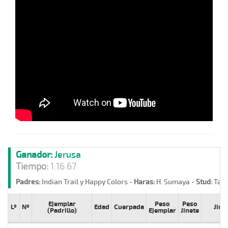
Ganador:
Jerusa
Tiempo:
1:16.67
Padres:
Indian Trail y Happy Colors -
Haras:
H. Sumaya -
Stud:
Tata
Ejemplar
Peso
Peso
Lº
Nº
Edad
Cuerpada
Jine
(Padrillo)
Ejemplar
Jinete