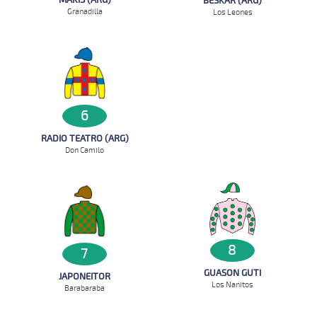
MAKIS (ARG)
BESKAR (ARG)
Granadilla
Los Leones
6
RADIO TEATRO (ARG)
Don Camilo
8
7
GUASON GUTI
JAPONEITOR
Los Nanitos
Barabaraba