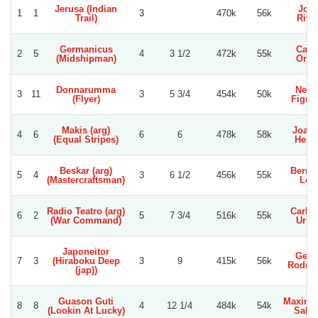
Jerusa (Indian
Jorg
1
1
3
470k
56k
Trail)
Rive
Germanicus
Carl
2
5
4
3 1/2
472k
55k
(Midshipman)
Orte
Donnarumma
Nels
3
11
3
5 3/4
454k
50k
(Flyer)
Figue
Makis (arg)
Joaqu
4
6
6
6
478k
58k
(Equal Stripes)
Herre
Beskar (arg)
Berna
5
4
3
6 1/2
456k
55k
(Mastercraftsman)
Leo
Radio Teatro (arg)
Carlos
6
2
5
7 3/4
516k
55k
(War Command)
Urbi
Japoneitor
Gera
7
3
(Hiraboku Deep
3
9
415k
56k
Rodrig
(jap))
Guason Guti
Maximil
8
8
4
12 1/4
484k
54k
(Lookin At Lucky)
Salin