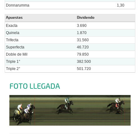
Donnarumma
1,30
Apuestas
Dividendo
Exacta
3.690
Quinela
1.870
Trifecta
31.560
Superfecta
46.720
Doble de Mil
79.850
Triple 1°
382.500
Triple 2°
501.720
FOTO LLEGADA