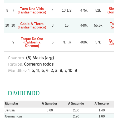
Tuvo Una Vida
Simo
9
7
4
13 1/2
475k
52k
(Fantasmagorico)
Gonza
Cable A Tierra
Tom
10
10
3
15
440k
55.5k
(Fantasmagorico)
Seit
Toque De Oro
Crist
9
(California
5
N.T.R
409k
57k
Alegr
Chrome)
Favorito:
(6) Makis (arg)
Retiros:
Corrieron todos.
Mandiles:
1, 5, 11, 6, 4, 2, 3, 8, 7, 10, 9
DIVIDENDO
Ejemplar
A Ganador
A Segundo
A Tercero
Jerusa
3,60
2,00
1,40
Germanicus
2,90
1,60