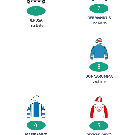
2
1
GERMANICUS
JERUSA
Don Mario
Tata Beto
3
DONNARUMMA
Casimiro
4
5