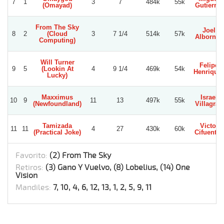
7
1
3
7
484k
55k
(Omayad)
Gutierrez
From The Sky
Joel
8
2
(Cloud
3
7 1/4
514k
57k
Albornoz
Computing)
Will Turner
Felipe
9
5
(Lookin At
4
9 1/4
469k
54k
Henrique
Lucky)
Maxximus
Israel
10
9
11
13
497k
55k
(Newfoundland)
Villagran
Tamizada
Victor
11
11
4
27
430k
60k
(Practical Joke)
Cifuentes
Favorito:
(2) From The Sky
Retiros:
(3) Gano Y Vuelvo, (8) Lobelius, (14) One
Vision
Mandiles:
7, 10, 4, 6, 12, 13, 1, 2, 5, 9, 11