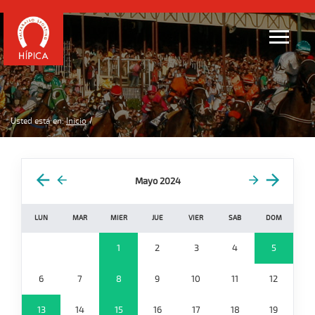
Usted está en:
Inicio
Mayo 2024
LUN
MAR
MIER
JUE
VIER
SAB
DOM
1
2
3
4
5
6
7
8
9
10
11
12
13
14
15
16
17
18
19