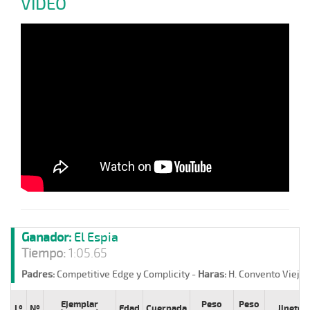
VIDEO
Ganador:
El Espia
Tiempo:
1:05.65
Padres:
Competitive Edge y Complicity -
Haras:
H. Convento Viejo 
Ejemplar
Peso
Peso
Lº
Nº
Edad
Cuerpada
Jinete