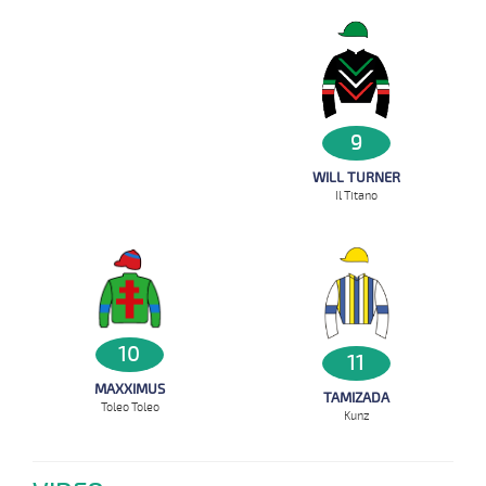
9
WILL TURNER
Il Titano
10
11
MAXXIMUS
TAMIZADA
Toleo Toleo
Kunz