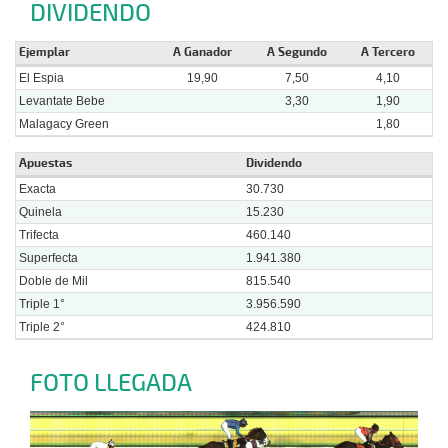
DIVIDENDO
Ejemplar
A Ganador
A Segundo
A Tercero
El Espia
19,90
7,50
4,10
Levantate Bebe
3,30
1,90
Malagacy Green
1,80
Apuestas
Dividendo
Exacta
30.730
Quinela
15.230
Trifecta
460.140
Superfecta
1.941.380
Doble de Mil
815.540
Triple 1°
3.956.590
Triple 2°
424.810
FOTO LLEGADA