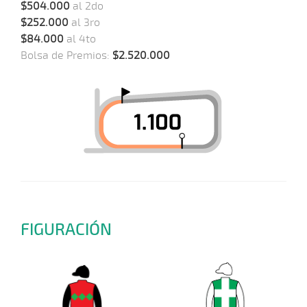
$504.000
al 2do
$252.000
al 3ro
$84.000
al 4to
Bolsa de Premios:
$2.520.000
FIGURACIÓN