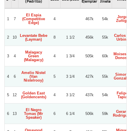
(Padrillo)
Ejemplar
Jinete
El Espia
Jorge
1
7
(Competitive
4
467k
54k
Zuñiga
Edge)
Levantate Bebe
Carlos E.
2
10
8
1 1/2
456k
55k
(Layman)
Urbina
Malagacy
Moises A
3
4
Green
4
1 3/4
505k
60k
Donoso
(Malagacy)
Amelio Nistel
Simond
4
6
(Van
5
3 1/4
427k
55k
Gonzalez
Nistelrooy)
Golden East
Felipe
5
12
4
3 1/2
437k
54k
(Goldencents)
Tapia
El Negro
Gerard
6
13
Tomas (Mr
6
6 1/4
506k
59k
Rodrigue
Speaker)
Omaygod
Miguel