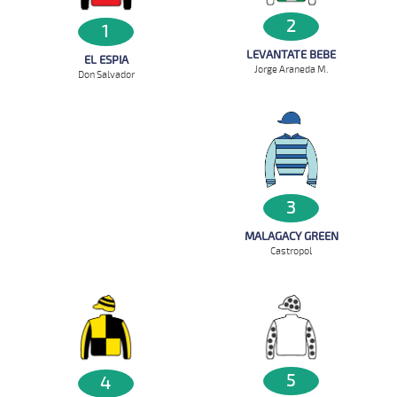
2
1
LEVANTATE BEBE
EL ESPIA
Jorge Araneda M.
Don Salvador
3
MALAGACY GREEN
Castropol
5
4