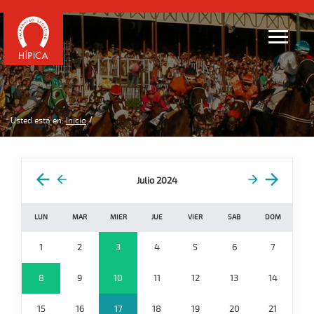
Usted está en:
Inicio
Julio 2024
LUN
MAR
MIER
JUE
VIER
SAB
DOM
1
2
3
4
5
6
7
8
9
10
11
12
13
14
15
16
17
18
19
20
21