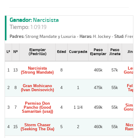
Ganador:
Narcisista
Tiempo:
1:09.19
Padres:
Strong Mandate y Luxuria -
Haras:
H. Jockey -
Stud:
French
Ejemplar
Peso
Peso
Lº
Nº
Edad
Cuerpada
Jinet
(Padrillo)
Ejemplar
Jinete
Narcisista
Lesly
1
13
8
465k
57k
(Strong Mandate)
Gonzal
Gran Mohicano
Felip
2
8
4
1
475k
55k
(Ivan Denisovich)
Tapia
Permiso Don
Simon
3
7
Pancho (Good
4
1 1/4
459k
55k
Gonzal
Samaritan (usa))
Storm Chaser
Nicola
4
15
5
2
460k
55k
(Seeking The Dia)
Ramir