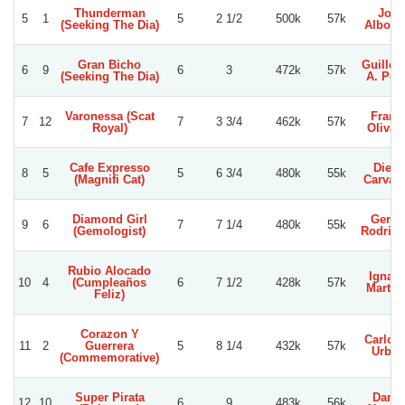
Thunderman
Joel
5
1
5
2 1/2
500k
57k
(Seeking The Dia)
Alborn
Gran Bicho
Guille
6
9
6
3
472k
57k
(Seeking The Dia)
A. Per
Varonessa (Scat
Franc
7
12
7
3 3/4
462k
57k
Royal)
Olivar
Cafe Expresso
Dieg
8
5
5
6 3/4
480k
55k
(Magnifi Cat)
Carvac
Diamond Girl
Gerar
9
6
7
7 1/4
480k
55k
(Gemologist)
Rodrig
Rubio Alocado
Ignaci
10
4
(Cumpleaños
6
7 1/2
428k
57k
Martin
Feliz)
Corazon Y
Carlos 
11
2
Guerrera
5
8 1/4
432k
57k
Urbin
(Commemorative)
Super Pirata
Danie
12
10
6
9
483k
56k