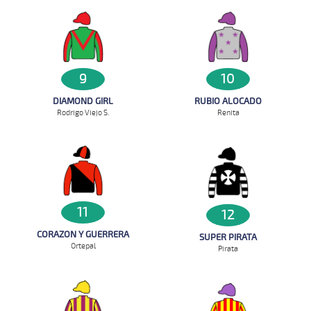
9
10
DIAMOND GIRL
RUBIO ALOCADO
Rodrigo Viejo S.
Renita
11
12
CORAZON Y GUERRERA
SUPER PIRATA
Ortepal
Pirata