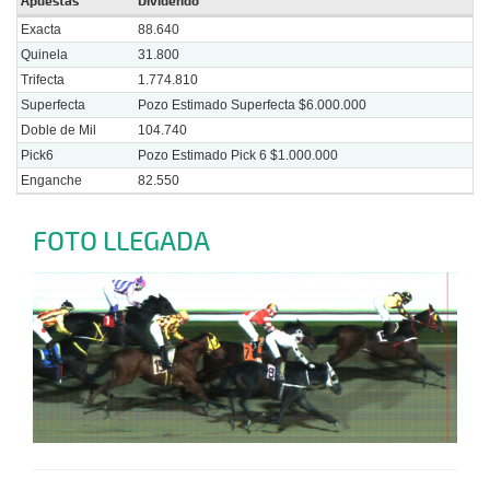
Apuestas
Dividendo
Exacta
88.640
Quinela
31.800
Trifecta
1.774.810
Superfecta
Pozo Estimado Superfecta $6.000.000
Doble de Mil
104.740
Pick6
Pozo Estimado Pick 6 $1.000.000
Enganche
82.550
FOTO LLEGADA