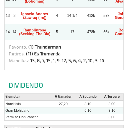
(Boboman)
Alvara
Ignacio Andres
Joha
13
3
4
14 1/4
412k
57k
(Zawraq (ire))
Gonzal
Ramblinrose
Boris
14
14
5
17
478k
56k
(Seeking The Dia)
Gonzal
Favorito:
(1) Thunderman
Retiros:
(11) Es Tremenda
Mandiles:
13, 8, 7, 15, 1, 9, 12, 5, 6, 4, 2, 10, 3, 14
DIVIDENDO
Ejemplar
A Ganador
A Segundo
A Tercero
Narcisista
27,20
8,10
3,00
Gran Mohicano
6,10
3,10
Permiso Don Pancho
3,00