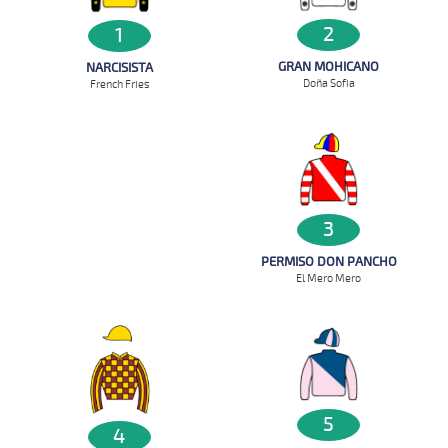
2
1
GRAN MOHICANO
NARCISISTA
Doña Sofia
French Fries
3
PERMISO DON PANCHO
El Mero Mero
5
4