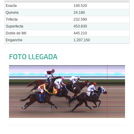
Exacta
140.520
Quinela
24.180
Trifecta
232.590
Superfecta
453.830
Doble de Mil
445.210
Enganche
1.207.150
FOTO LLEGADA