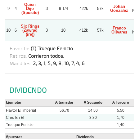
Quien
Johan
9
4
Dijo
3
9 1/4
422k
57k
Gonzalez
Nor
(Sposito)
Six Rings
Franco
10
6
(Zawraq
3
10
412k
57k
Olivares
Nor
(ire))
Favorito:
(1) Trueque Fenicio
Retiros:
Corrieron todos.
Mandiles:
2, 3, 1, 5, 9, 8, 10, 7, 4, 6
DIVIDENDO
Ejemplar
A Ganador
A Segundo
A Tercero
Haytor El Imperial
56,70
14,50
5,50
Creo En El
3,30
1,70
Trueque Fenicio
1,40
Apuestas
Dividendo