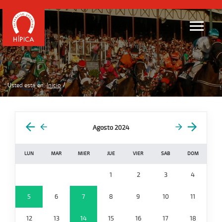
Usted está en:
Inicio
Agosto 2024
LUN
MAR
MIER
JUE
VIER
SAB
DOM
1
2
3
4
5
6
7
8
9
10
11
12
13
14
15
16
17
18