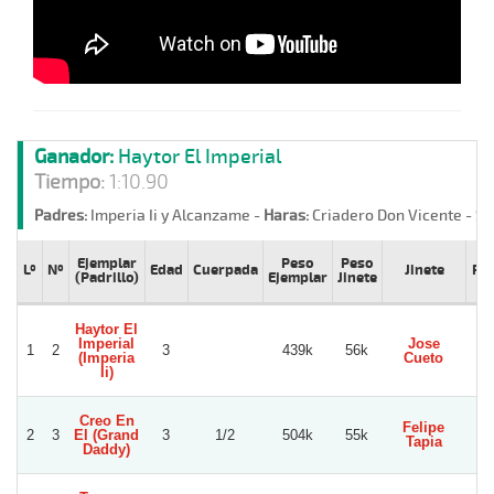
Ganador:
Haytor El Imperial
Tiempo:
1:10.90
Padres:
Imperia Ii y Alcanzame -
Haras:
Criadero Don Vicente -
St
Ejemplar
Peso
Peso
Lº
Nº
Edad
Cuerpada
Jinete
Pr
(Padrillo)
Ejemplar
Jinete
Haytor El
Imperial
Jose
1
2
3
439k
56k
(Imperia
Cueto
Ii)
Creo En
Felipe
2
3
El (Grand
3
1/2
504k
55k
Tapia
V
Daddy)