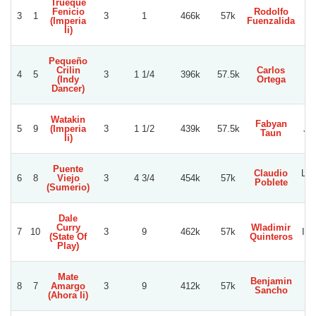
Trueque
Fenicio
Rodolfo
3
1
3
1
466k
57k
(Imperia
Fuenzalida
Ii)
Pequeño
Crilin
Carlos
4
5
3
1 1/4
396k
57.5k
(Indy
Ortega
B
Dancer)
Watakin
Fabyan
5
9
(Imperia
3
1 1/2
439k
57.5k
Ju
Taun
Ii)
Puente
Claudio
Lui
6
8
Viejo
3
4 3/4
454k
57k
Poblete
(Sumerio)
Dale
Curry
Wladimir
7
10
3
9
462k
57k
Ine
(State Of
Quinteros
Play)
Mate
Benjamin
8
7
Amargo
3
9
412k
57k
Sancho
(Ahora Ii)