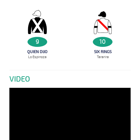
10
9
SIX RINGS
QUIEN DIJO
Tararira
Lo Espinoza
VIDEO