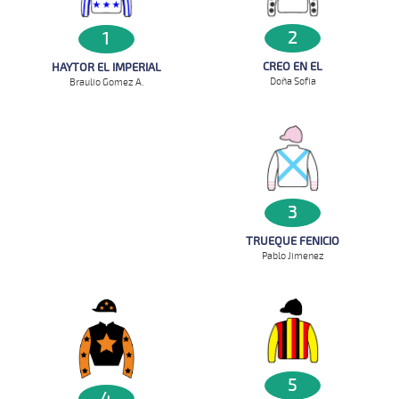
2
1
CREO EN EL
HAYTOR EL IMPERIAL
Doña Sofia
Braulio Gomez A.
3
TRUEQUE FENICIO
Pablo Jimenez
5
4