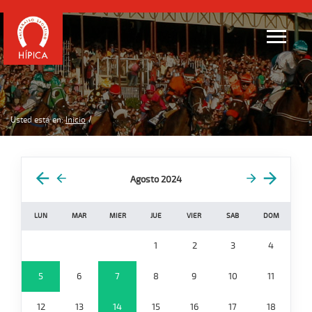
Usted está en:
Inicio
Agosto 2024
LUN
MAR
MIER
JUE
VIER
SAB
DOM
1
2
3
4
5
6
7
8
9
10
11
12
13
14
15
16
17
18