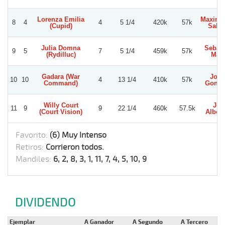
Lorenza Emilia
Maximil
8
4
4
5 1/4
420k
57k
(Cupid)
Salin
Julia Domna
Sebast
9
5
7
5 1/4
459k
57k
(Rydilluc)
Mari
Gadara (War
Joh
10
10
4
13 1/4
410k
57k
Command)
Gonza
Willy Court
Joe
11
9
9
22 1/4
460k
57.5k
(Court Vision)
Albor
Favorito:
(6) Muy Intenso
Retiros:
Corrieron todos.
Mandiles:
6, 2, 8, 3, 1, 11, 7, 4, 5, 10, 9
DIVIDENDO
Ejemplar
A Ganador
A Segundo
A Tercero