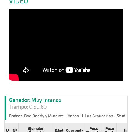
VIDEO
Ganador:
Muy Intenso
Tiempo:
0:59.60
Padres:
Bad Daddy y Mutante -
Haras:
H. Las Araucarias -
Stud:
So
Ejemplar
Peso
Peso
Lº
Nº
Edad
Cuerpada
Jine