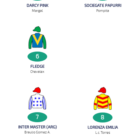
DARCY PINK
SOCIEGATE PAPURRI
Margal
Pompita
6
FLEDGE
Chevalex
7
8
INTER MASTER (ARG)
LORENZA EMILIA
Braulio Gomez A.
L.c. Torres