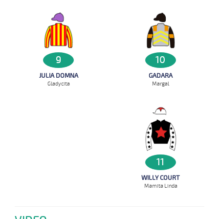
10
9
GADARA
JULIA DOMNA
Margal
Gladycita
11
WILLY COURT
Mamita Linda