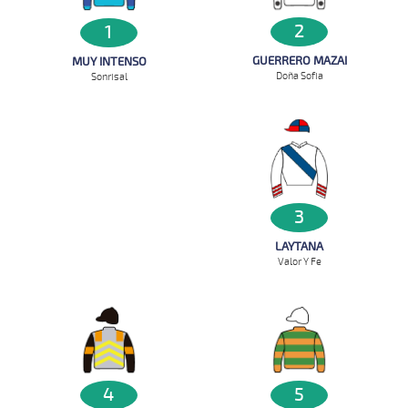
2
1
GUERRERO MAZAI
MUY INTENSO
Doña Sofia
Sonrisal
3
LAYTANA
Valor Y Fe
4
5