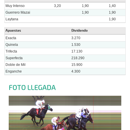
Muy Intenso
3,20
1,90
1,40
Guerrero Mazai
1,90
1,90
Laytana
1,90
Apuestas
Dividendo
Exacta
3.270
Quinela
1.530
Trifecta
17.130
Superfecta
218.290
Doble de Mil
15.900
Enganche
4.300
FOTO LLEGADA