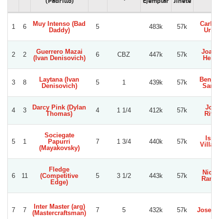
(Padrillo)
Ejemplar
Jinete
Muy Intenso (Bad
Carlos
1
6
5
483k
57k
Daddy)
Urbi
Guerrero Mazai
Joaqu
2
2
6
CBZ
447k
57k
(Ivan Denisovich)
Herre
Laytana (Ivan
Benja
3
8
5
1
439k
57k
Denisovich)
Sanc
Darcy Pink (Dylan
Jorg
4
3
4
1 1/4
412k
57k
Thomas)
Rive
Sociegate
Isra
5
1
Papurri
7
1 3/4
440k
57k
Villag
(Mayakovsky)
Fledge
Nicol
6
11
(Competitive
5
3 1/2
443k
57k
Ramir
Edge)
Inter Master (arg)
7
7
7
5
432k
57k
Jose C
(Mastercraftsman)