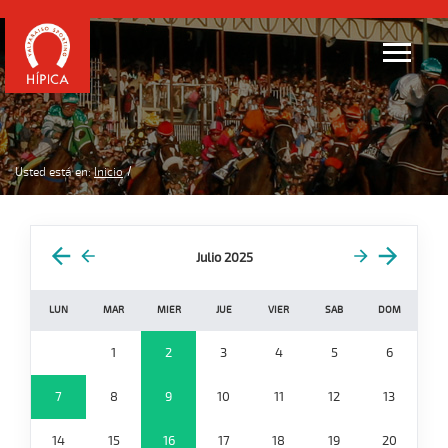
Usted está en:
Inicio
Julio 2025
LUN
MAR
MIER
JUE
VIER
SAB
DOM
1
2
3
4
5
6
7
8
9
10
11
12
13
14
15
16
17
18
19
20