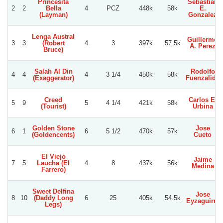
Princesita
Sebastian
2
2
Bella
4
PCZ
448k
58k
E.
(Layman)
Gonzalez
Lenga Austral
Guillermo
3
3
(Robert
4
3
397k
57.5k
A. Perez
Bruce)
Salah Al Din
Rodolfo
4
4
4
3 1/4
450k
58k
(Exaggerator)
Fuenzalida
Creed
Carlos E.
5
9
5
4 1/4
421k
58k
(Tourist)
Urbina
Golden Stone
Jose
6
1
6
5 1/2
470k
57k
(Goldencents)
Cueto
El Viejo
Jaime
7
5
Laucha (El
4
8
437k
56k
Medina
Farrero)
Sweet Delfina
Jose
8
10
(Daddy Long
6
25
405k
54.5k
Eyzaguirre
Legs)