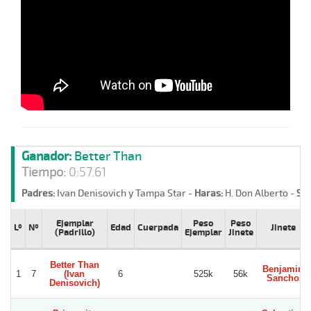
Ganador:
Better Than
Tiempo:
0:57.61
Padres:
Ivan Denisovich y Tampa Star -
Haras:
H. Don Alberto -
Stu
Ejemplar
Peso
Peso
Lº
Nº
Edad
Cuerpada
Jinete
(Padrillo)
Ejemplar
Jinete
Better Than
Benjamin
1
7
(Ivan
6
525k
56k
Sancho
Denisovich)