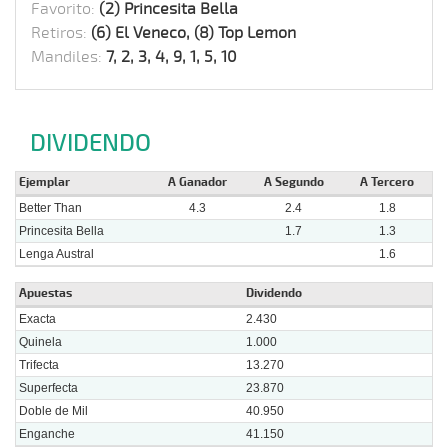
Favorito:
(2) Princesita Bella
Retiros:
(6) El Veneco, (8) Top Lemon
Mandiles:
7, 2, 3, 4, 9, 1, 5, 10
DIVIDENDO
Ejemplar
A Ganador
A Segundo
A Tercero
Better Than
4.3
2.4
1.8
Princesita Bella
1.7
1.3
Lenga Austral
1.6
Apuestas
Dividendo
Exacta
2.430
Quinela
1.000
Trifecta
13.270
Superfecta
23.870
Doble de Mil
40.950
Enganche
41.150