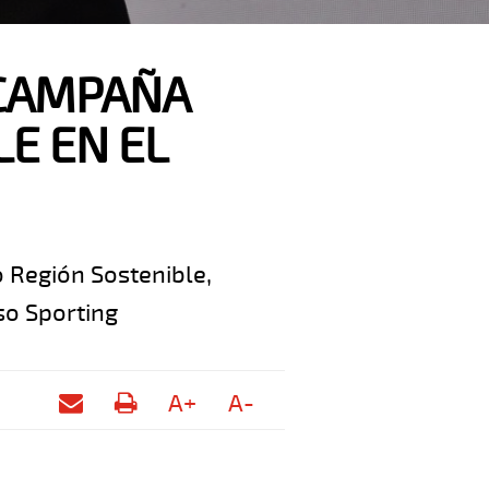
 CAMPAÑA
E EN EL
o Región Sostenible,
so Sporting
A+
A-