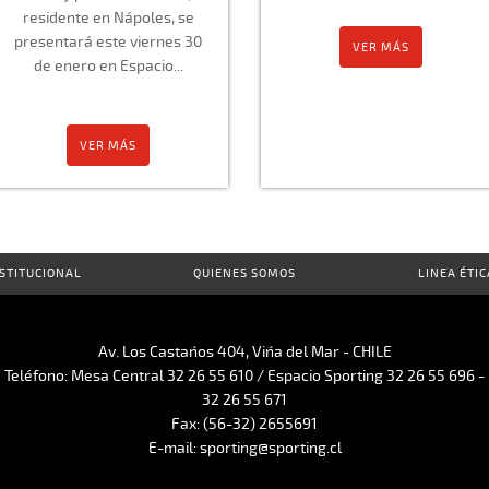
residente en Nápoles, se
presentará este viernes 30
VER MÁS
de enero en Espacio...
VER MÁS
STITUCIONAL
QUIENES SOMOS
LINEA ÉTIC
Av. Los Castaños 404, Viña del Mar - CHILE
Teléfono: Mesa Central 32 26 55 610 / Espacio Sporting 32 26 55 696 -
32 26 55 671
Fax: (56-32) 2655691
E-mail: sporting@sporting.cl