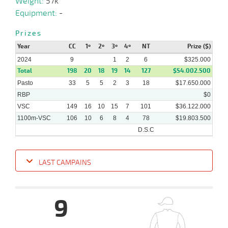
Weight:
57k
03-
VS
1000m
2 al 1
0:58:55
14 1/2
90,3
Hand.
15º
436k/
2024
Equipment:
-
Prizes
Year
CC
1º
2º
3º
4º
NT
Prize ($)
2024
9
1
2
6
$325.000
Total
198
20
18
19
14
127
$54.002.500
Pasto
33
5
5
2
3
18
$17.650.000
RBP
$0
VSC
149
16
10
15
7
101
$36.122.000
1100m-VSC
106
10
6
8
4
78
$19.803.500
D.S.C
LAST CAMPAINS
Date
Turf
Distance
Index
Time
Distance
Ret
Type
Pº
Weigh
9
24-
04-
VS
1100m
1 al 1
1:08:75
3/4
2,8
Hand.
2º
501k/57
2024