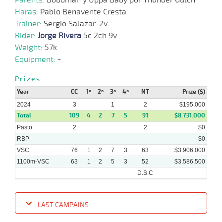
Haras:
Pablo Benavente Cresta
Trainer:
Sergio Salazar. 2v
Rider:
Jorge Rivera
5c 2ch 9v
Weight:
57k
Equipment:
-
Prizes
Year
CC
1º
2º
3º
4º
NT
Prize ($)
2024
3
1
2
$195.000
Total
109
4
2
7
5
91
$8.731.000
Pasto
2
2
$0
RBP
$0
VSC
76
1
2
7
3
63
$3.906.000
1100m-VSC
63
1
2
5
3
52
$3.586.500
D.S.C
LAST CAMPAINS