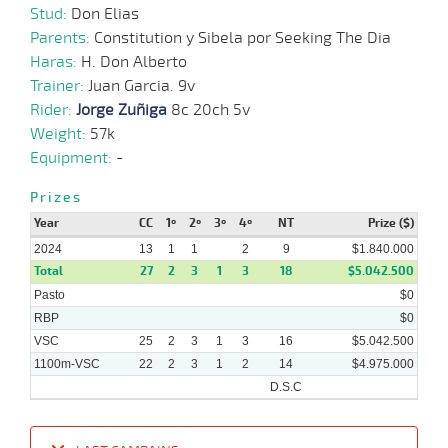
20-
Stud:
Don Elias
03-
VS
1000m
1 al 1
0:57:87
9 1/2
51,8
Hand.
12º
421k
2024
Parents:
Constitution y Sibela por Seeking The Dia
Haras:
H. Don Alberto
17-
Trainer:
Juan Garcia. 9v
03-
VS
1000m
2 al 1
0:58:55
14 1/4
36,5
Hand.
14º
430k
2024
Rider:
Jorge Zuñiga
8c 20ch 5v
Weight:
57k
Equipment:
-
05-
03-
CHC
1000m
1 al 1
0:57:72
7 3/4
2,6
Hand.
3º
436k
2024
Prizes
Year
CC
1º
2º
3º
4º
NT
Prize ($)
2024
13
1
1
2
9
$1.840.000
Total
27
2
3
1
3
18
$5.042.500
Pasto
$0
RBP
$0
VSC
25
2
3
1
3
16
$5.042.500
1100m-VSC
22
2
3
1
2
14
$4.975.000
D.S.C