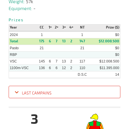
Weight:
57k
Equipment:
-
Prizes
Year
CC
1º
2º
3º
4º
NT
Prize ($)
2024
1
1
$0
Total
175
6
7
13
2
147
$12.008.500
Pasto
21
21
$0
RBP
$0
VSC
145
6
7
13
2
117
$12.008.500
1100m-VSC
136
6
6
12
2
110
$11.395.000
D.S.C
14
LAST CAMPAINS
Date
Turf
Distance
Index
Time
Distance
Ret
Type
Pº
Weig
3
10-
04-
VS
1100m
1 al 1
1:09:45
21 1/4
77,2
Hand.
11º
512k/
2024