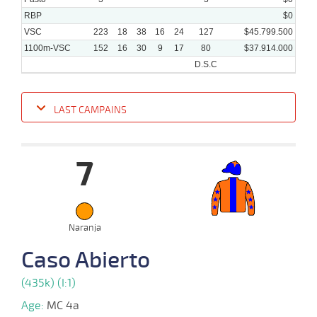
RBP
$0
VSC
223
18
38
16
24
127
$45.799.500
1100m-VSC
152
16
30
9
17
80
$37.914.000
D.S.C
LAST CAMPAINS
Date
Turf
Distance
Index
Time
Distance
Ret
Type
Pº
Weigh
7
24-
04-
VS
1100m
1 al 1
1:08:75
5,8
Hand.
1º
450k/5
2024
22-
04-
VS
1100m
1 al 1
1:08:17
1 3/4
3,7
Hand.
4º
450k/5
Naranja
2024
Caso Abierto
25-
03-
VS
1100m
1 al 1
1:09:23
7 1/4
6,1
Hand.
6º
446k/5
(435k) (I:1)
2024
Age:
MC 4a
22-