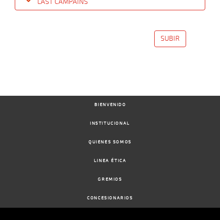
LAST CAMPAINS
Date
Turf
Distance
Index
Time
Distance
Ret
Type
Pº
Weigh
SUBIR
24-
04-
VS
1100m
1 al 1
1:08:75
6 1/4
4,1
Hand.
7º
407k/5
2024
22-
04-
VS
1000m
1 al 1
0:58:77
4 1/4
6,1
Hand.
6º
410k/5
2024
BIENVENIDO
10-
04-
VS
1100m
6 al 1
1:08:93
7 1/2
33,4
Hand.
6º
407k/5
2024
INSTITUCIONAL
QUIENES SOMOS
08-
04-
VS
1100m
1 al 1
1:08:54
11 3/4
46,7
Hand.
8º
410k/5
2024
LINEA ÉTICA
GREMIOS
27-
03-
VS
1100m
3 al 2
1:08:57
16 1/4
34,0
Hand.
12º
407k/5
2024
CONCESIONARIOS