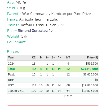
Age:
MC 7a
25-
03-
VS
1100m
1 al 1
1:09:08
8 3/4
12,8
Hand.
7º
470k/5
Stud:
C.b.g.
2024
Parents:
War Command y Komican por Pure Prize
Haras:
Agricola Taomina Ltda.
11-
10-
VS
1100m
9 al 8
1:08:52
7 3/4
21,7
Hand.
9º
468k/5
Trainer:
Rafael Bernal T.. 9ch 25v
2023
Rider:
Simond Gonzalez
2v
04-
Weight:
57k
11 al
10-
VS
1100m
1:08:07
7 3/4
11,8
Hand.
10º
467k/5
8
2023
Equipment:
-
Prizes
Year
CC
1º
2º
3º
4º
NT
Prize ($)
2024
11
1
1
9
$592.500
Total
132
12
11
13
14
82
$25.140.000
Pasto
15
1
1
1
12
$3.625.000
RBP
$0
VSC
113
10
10
11
14
68
$19.825.000
1100m-VSC
109
10
10
11
14
64
$19.825.000
D.S.C