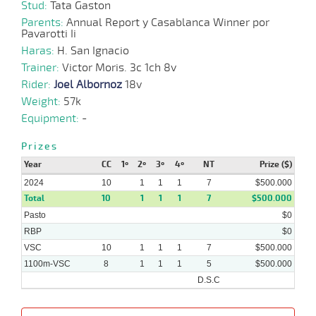
03-
CHS
1200m
3 al 1
1:13:91
8 1/4
2,7
Hand.
5º
462k/5
Stud:
Tata Gaston
2024
Parents:
Annual Report y Casablanca Winner por
Pavarotti Ii
17-
Haras:
H. San Ignacio
03-
VS
1100m
1 al 1
1:09:53
5 3/4
3,2
Hand.
5º
443k/5
2024
Trainer:
Victor Moris. 3c 1ch 8v
Rider:
Joel Albornoz
18v
06-
Weight:
57k
03-
VS
1100m
1 al 1
1:09:76
3 1/4
7,4
Hand.
4º
445k/5
2024
Equipment:
-
Prizes
Year
CC
1º
2º
3º
4º
NT
Prize ($)
2024
10
1
1
1
7
$500.000
Total
10
1
1
1
7
$500.000
Pasto
$0
RBP
$0
VSC
10
1
1
1
7
$500.000
1100m-VSC
8
1
1
1
5
$500.000
D.S.C