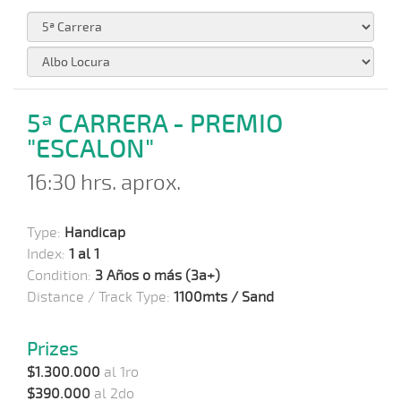
5ª CARRERA - PREMIO
"ESCALON"
16:30 hrs. aprox.
Type:
Handicap
Index:
1 al 1
Condition:
3 Años o más (3a+)
Distance / Track Type:
1100mts / Sand
Prizes
$1.300.000
al 1ro
$390.000
al 2do