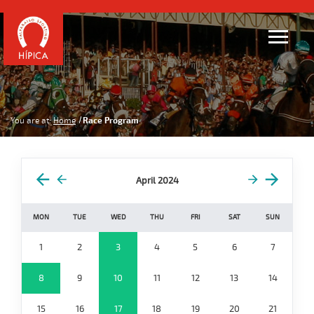
You are at:
Home
Race Program
April 2024
MON
TUE
WED
THU
FRI
SAT
SUN
1
2
3
4
5
6
7
8
9
10
11
12
13
14
15
16
17
18
19
20
21