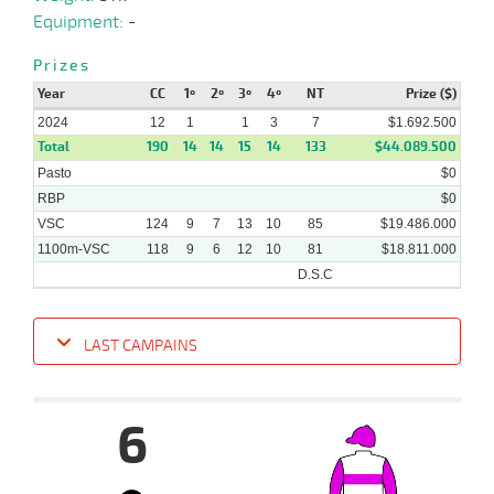
03-
VS
1100m
1 al 1
1:09:76
11 1/4
33,1
Hand.
8º
438k/5
Equipment:
-
2024
Prizes
Year
CC
1º
2º
3º
4º
NT
Prize ($)
2024
12
1
1
3
7
$1.692.500
Total
190
14
14
15
14
133
$44.089.500
Pasto
$0
RBP
$0
VSC
124
9
7
13
10
85
$19.486.000
1100m-VSC
118
9
6
12
10
81
$18.811.000
D.S.C
LAST CAMPAINS
Date
Turf
Distance
Index
Time
Distance
Ret
Type
Pº
Weigh
6
24-
04-
VS
1100m
1 al 1
1:08:75
10 1/4
9,1
Hand.
9º
477k/5
2024