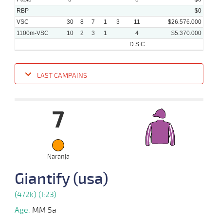
RBP
$0
VSC
30
8
7
1
3
11
$26.576.000
1100m-VSC
10
2
3
1
4
$5.370.000
D.S.C
LAST CAMPAINS
Date
Turf
Distance
Index
Time
Distance
Ret
Type
Pº
Weigh
7
24-
29 al
04-
VS
1100m
1:06:50
2 1/2
2,5
Hand.
2º
466k/61
16
2024
Naranja
17-
Giantify (usa)
35 al
04-
VS
1100m
1:07:10
PCZ
5,7
Hand.
2º
464k/53
27
2024
(472k) (I:23)
Age:
MM 5a