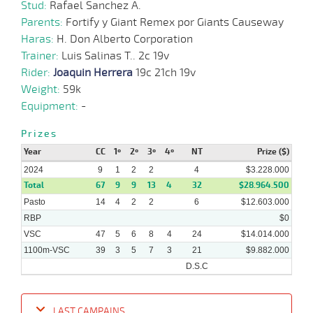
13-
Stud:
Rafael Sanchez A.
33 al
12-
VS
1100m
1:06:44
7
6,3
Hand.
5º
465k/59
19
2023
Parents:
Fortify y Giant Remex por Giant`s Causeway
Haras:
H. Don Alberto Corporation
Trainer:
Luis Salinas T.. 2c 19v
29-
Rider:
Joaquin Herrera
19c 21ch 19v
11-
VS
1600m
1:36:00
4 1/4
12,2
Clasi.
4º
464k/54
2023
Weight:
59k
Equipment:
-
Prizes
25-
38 al
10-
VS
1100m
1:07:99
6
13,9
Hand.
7º
463k/59
30
Year
CC
1º
2º
3º
4º
NT
Prize ($)
2023
2024
9
1
2
2
4
$3.228.000
Total
67
9
9
13
4
32
$28.964.500
Pasto
14
4
2
2
6
$12.603.000
11-
RBP
$0
10-
VS
1100m
1:07:16
5 3/4
4,8
Clasi.
5º
460k/58
2023
VSC
47
5
6
8
4
24
$14.014.000
1100m-VSC
39
3
5
7
3
21
$9.882.000
D.S.C
LAST CAMPAINS