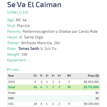
Se Va El Caiman
12-
23 al
(478k) (I:23)
02-
CHS
1400m
1:23:50
6 1/2
7,3
Hand.
7º
502k/5
17
2024
Age:
MC 3a
Stud:
Placilla
15-
22 al
01-
CHS
1400m
1:24:45
1/2
7
Hand.
3º
502k/5
14
Parents:
Patternrecognition y Dibaba por Candy Ride
2024
Haras:
H. Santa Olga
Trainer:
Wilfredo Mancilla. 26v
29-
19 al
12-
CHS
1200m
1:09:69
4 3/4
10
Hand.
5º
495k/5
Rider:
Tomas Seith
1c 2ch 11v
14
2023
Weight:
59k
Equipment:
-
24-
24 al
12-
CHS
1400m
1:23:64
7 1/2
8,5
Hand.
9º
496k/5
18
Prizes
2023
Year
CC
1º
2º
3º
4º
NT
Prize ($)
2024
9
3
1
1
2
2
$5.952.000
Total
20
4
1
3
2
10
$9.772.000
Pasto
$0
RBP
$0
VSC
18
4
1
2
2
9
$9.280.000