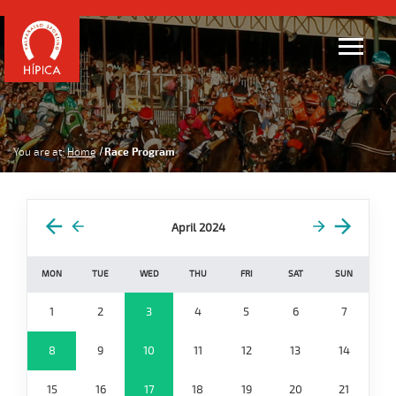
You are at:
Home
Race Program
April 2024
MON
TUE
WED
THU
FRI
SAT
SUN
1
2
3
4
5
6
7
8
9
10
11
12
13
14
15
16
17
18
19
20
21