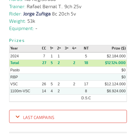
Trainer:
Rafael Bernal T.. 9ch 25v
27-
29 al
03-
VS
1100m
1:07:55
5,7
Hand.
1º
474k/5
19
Rider:
Jorge Zuñiga
8c 20ch 5v
2024
Weight:
53k
Equipment:
-
16-
20 al
Prizes
03-
HCH
1200m
1:10:79
2 1/4
9,5
Hand.
3º
476k/5
19
2024
Year
CC
1º
2º
3º
4º
NT
Prize ($)
2024
7
1
1
5
$2.184.000
Total
27
5
2
2
18
$12.124.000
Pasto
10-
$0
10 al
03-
VS
1300m
1:20:87
3,5
Hand.
1º
475k/5
6
RBP
$0
2024
VSC
26
5
2
2
17
$12.124.000
1100m-VSC
14
4
2
8
$6.924.000
D.S.C
LAST CAMPAINS
Date
Turf
Distance
Index
Time
Distance
Ret
Type
Pº
Weigh