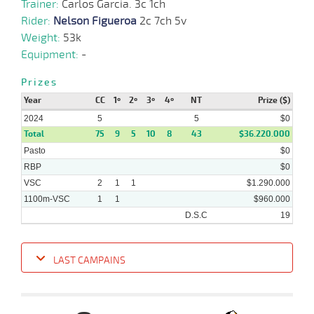
Trainer:
Carlos Garcia. 3c 1ch
21
2024
Rider:
Nelson Figueroa
2c 7ch 5v
Weight:
53k
06-
28 al
Equipment:
-
03-
VS
1000m
0:57:50
1 3/4
13,3
Hand.
2º
473k/5
16
2024
Prizes
Year
CC
1º
2º
3º
4º
NT
Prize ($)
2024
5
5
$0
Total
75
9
5
10
8
43
$36.220.000
Pasto
$0
RBP
$0
VSC
2
1
1
$1.290.000
1100m-VSC
1
1
$960.000
D.S.C
19
LAST CAMPAINS
Date
Turf
Distance
Index
Time
Distance
Ret
Type
Pº
Wei