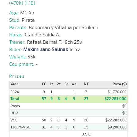
(470k) (I:18)
Age:
MC 4a
25-
17 al
03-
VS
1300m
1:17:35
7 3/4
15,5
Hand.
7º
480k/5
11
Stud:
Pirata
2024
Parents:
Boboman y Villalba por Stuka Ii
Haras:
Claudio Saide A.
Trainer:
Rafael Bernal T.. 9ch 25v
16-
17 al
03-
HCH
1200m
1:10:01
7 3/4
4,5
Hand.
7º
481k/5
15
Rider:
Maximiliano Salinas
1c 5v
2024
Weight:
55k
Equipment:
-
10-
19 al
03-
VS
1100m
1:07:49
4 1/2
5,8
Hand.
5º
481k/5
Prizes
13
2024
Year
CC
1º
2º
3º
4º
NT
Prize ($)
2024
9
1
1
7
$1.770.000
19-
Total
57
9
17 al
8
4
9
27
$22.283.000
02-
VS
1100m
1:07:87
1
3,0
Hand.
3º
476k/5
11
2024
Pasto
$0
RBP
$0
VSC
50
9
8
4
9
20
$22.283.000
1100m-VSC
31
4
5
1
6
15
$9.200.000
D.S.C