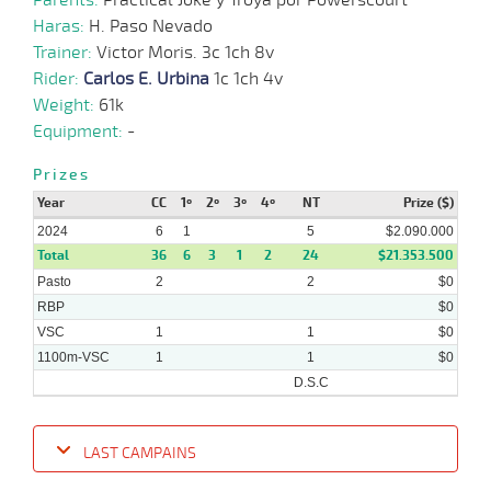
Haras:
H. Paso Nevado
Trainer:
Victor Moris. 3c 1ch 8v
Rider:
Carlos E. Urbina
1c 1ch 4v
Weight:
61k
Equipment:
-
Prizes
Year
CC
1º
2º
3º
4º
NT
Prize ($)
2024
6
1
5
$2.090.000
Total
36
6
3
1
2
24
$21.353.500
Pasto
2
2
$0
RBP
$0
VSC
1
1
$0
1100m-VSC
1
1
$0
D.S.C
LAST CAMPAINS