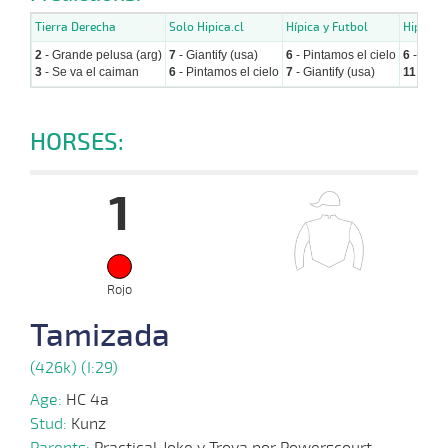
Tierra Derecha
Solo Hipica.cl
Hípica y Futbol
Hipicos.
2
- Grande pelusa (arg)
7
- Giantify (usa)
6
- Pintamos el cielo
6
- Pinta
3
- Se va el caiman
6
- Pintamos el cielo
7
- Giantify (usa)
11
- El 
HORSES:
1
Rojo
Tamizada
(426k) (I:29)
Age:
HC 4a
Stud:
Kunz
Parents:
Practical Joke y Troya por Powerscourt