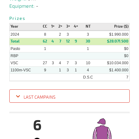
Equipment:
-
22-
23 al
01-
VS
1100m
1:06:65
12 3/4
4,2
Hand.
5º
428k/5
15
Prizes
2024
Year
CC
1º
2º
3º
4º
NT
Prize ($)
2024
8
2
3
3
$1.990.000
Total
62
4
7
12
9
30
$28.071.500
Pasto
1
1
$0
RBP
$0
VSC
27
3
4
7
3
10
$10.034.000
1100m-VSC
9
1
3
1
4
$1.400.000
D.S.C
7
LAST CAMPAINS
Date
Turf
Distance
Index
Time
Distance
Ret
Type
Pº
Weigh
6
17-
22 al
04-
VS
1100m
1:07:19
7 1/4
19,4
Hand.
10º
510k/5
16
2024