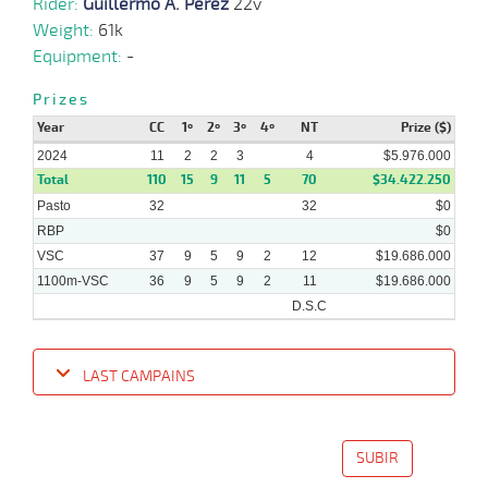
Rider:
Guillermo A. Perez
22v
Weight:
61k
Equipment:
-
20-
33 al
03-
VS
1100m
1:07:44
8 1/2
13,6
Hand.
4º
468k/55
20
Prizes
2024
Year
CC
1º
2º
3º
4º
NT
Prize ($)
2024
11
2
2
3
4
$5.976.000
Total
110
15
9
11
5
70
$34.422.250
04-
31 al
03-
VS
1100m
1:07:59
9 3/4
57,6
Hand.
7º
465k/55
Pasto
32
20
32
$0
2024
RBP
$0
VSC
37
9
5
9
2
12
$19.686.000
1100m-VSC
36
9
5
9
2
11
$19.686.000
D.S.C
LAST CAMPAINS
Date
Turf
Distance
Index
Time
Distance
Ret
Type
Pº
Weigh
SUBIR
24-
29 al