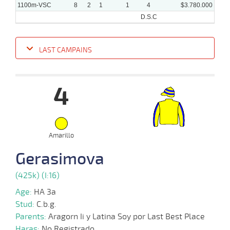
1100m-VSC
8
2
1
1
4
$3.780.000
D.S.C
LAST CAMPAINS
Date
Turf
Distance
Index
Time
Distance
Ret
Type
Pº
Weigh
4
24-
29 al
04-
VS
1100m
1:06:50
5,8
Hand.
1º
478k/5
16
2024
Amarillo
17-
22 al
Gerasimova
04-
VS
1100m
1:07:19
CBZ
8,7
Hand.
2º
478k/5
16
2024
(425k) (I:16)
Age:
HA 3a
03-
26 al
04-
VS
1100m
1:06:66
6 1/2
3,5
Hand.
7º
477k/5
18
Stud:
C.b.g.
2024
Parents:
Aragorn Ii y Latina Soy por Last Best Place
Haras:
No Registrado