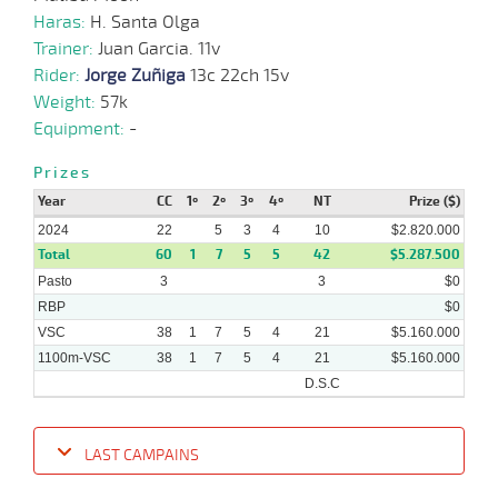
Haras:
H. Santa Olga
Trainer:
Juan Garcia. 11v
Rider:
Jorge Zuñiga
13c 22ch 15v
Weight:
57k
Equipment:
-
Prizes
Year
CC
1º
2º
3º
4º
NT
Prize ($)
2024
22
5
3
4
10
$2.820.000
Total
60
1
7
5
5
42
$5.287.500
Pasto
3
3
$0
RBP
$0
VSC
38
1
7
5
4
21
$5.160.000
1100m-VSC
38
1
7
5
4
21
$5.160.000
D.S.C
LAST CAMPAINS