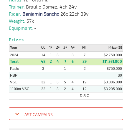
Trainer:
Braulio Gomez. 4ch 24v
20-
12-
VS
1100m
4 al 3
1:09:08
5,0
Hand.
1º
432k/
Rider:
Benjamin Sancho
26c 22ch 39v
2023
Weight:
57k
Equipment:
-
13-
12-
VS
1100m
7 al 3
1:07:88
6 1/4
23,2
Hand.
7º
430k/
2023
Prizes
Year
CC
1º
2º
3º
4º
NT
Prize ($)
2024
14
1
3
3
7
$2.750.000
Total
48
2
4
7
6
29
$11.361.000
Pasto
3
1
2
$750.000
RBP
$0
VSC
32
1
3
5
4
19
$3.886.000
1100m-VSC
22
1
3
2
4
12
$3.205.000
D.S.C
LAST CAMPAINS
Date
Turf
Distance
Index
Time
Distance
Ret
Type
Pº
Weigh