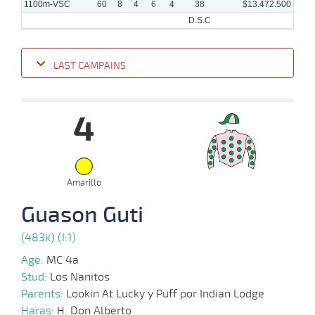
1100m-VSC
60
8
4
6
4
38
$13.472.500
D.S.C
LAST CAMPAINS
Date
Turf
Distance
Index
Time
Distance
Ret
Type
Pº
Weigh
4
12-
06-
VS
1100m
5 al 1
1:08:43
19
21,1
Hand.
7º
425k/5
2024
Amarillo
10-
Guason Guti
06-
VS
1100m
2 al 1
1:09:03
9 3/4
13,7
Hand.
10º
424k/5
2024
(483k) (I:1)
Age:
MC 4a
01-
Stud:
Los Nanitos
05-
VS
1100m
2 al 1
1:08:72
8 3/4
6,5
Hand.
8º
424k/5
2024
Parents:
Lookin At Lucky y Puff por Indian Lodge
Haras:
H. Don Alberto