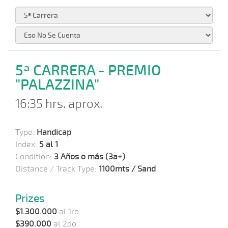
5ª CARRERA - PREMIO
"PALAZZINA"
16:35 hrs. aprox.
Type:
Handicap
Index:
5 al 1
Condition:
3 Años o más (3a+)
Distance / Track Type:
1100mts / Sand
Prizes
$1.300.000
al 1ro
$390.000
al 2do