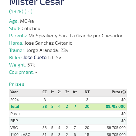
Mister Cesar
12-
VS
1200m
1:14:42
6 1/2
22,5
Clasi.
4º
489k/5
2023
(432k) (I:1)
Age:
MC 4a
29-
Stud:
Colicheu
14 al
11-
VS
1400m
1:29:05
8
4,4
Hand.
3º
487k/5
11
2023
Parents:
Mr Speaker y Sara La Grande por Caesarion
Haras:
Jose Sanchez Cvitanic
Trainer:
Jorge Araneda. 23v
19-
18 al
Rider:
Jose Cueto
1ch 5v
11-
VS
1300m
1:21:40
7 1/2
7,5
Hand.
8º
490k/5
12
2023
Weight:
57k
Equipment:
-
Prizes
30-
17 al
10-
VS
1300m
1:20:83
7 1/2
7,2
Hand.
4º
489k/5
13
Year
CC
1º
2º
3º
4º
NT
Prize ($)
2023
2024
3
3
$0
Total
38
5
4
2
7
20
$9.705.000
Pasto
$0
RBP
$0
18-
14 al
10-
VS
1400m
1:29:13
4 1/4
17,9
Hand.
2º
486k/5
9
VSC
38
5
4
2
7
20
$9.705.000
2023
1100m-VSC
31
5
3
2
6
15
$8.705.000