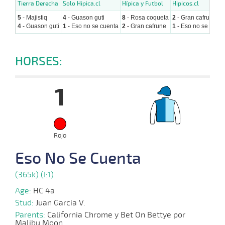
Tierra Derecha
Solo Hipica.cl
Hípica y Futbol
Hipicos.cl
5
- Majistiq
4
- Guason guti
8
- Rosa coqueta
2
- Gran cafrune
4
- Guason guti
1
- Eso no se cuenta
2
- Gran cafrune
1
- Eso no se cuen
HORSES:
1
Rojo
Eso No Se Cuenta
(365k) (I:1)
Age:
HC 4a
Stud:
Juan Garcia V.
Parents:
California Chrome y Bet On Bettye por
Malibu Moon