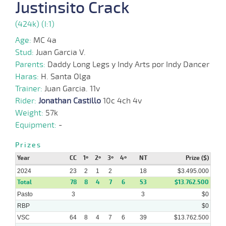
Justinsito Crack
06-
VS
1100m
2 al 1
1:09:03
8,2
Hand.
1º
468k/5
2024
(424k) (I:1)
Age:
MC 4a
05-
Stud:
Juan Garcia V.
06-
VS
1100m
1 al 1
1:08:69
2
9,0
Hand.
3º
470k/5
2024
Parents:
Daddy Long Legs y Indy Arts por Indy Dancer
Haras:
H. Santa Olga
Trainer:
Juan Garcia. 11v
22-
Rider:
Jonathan Castillo
10c 4ch 4v
05-
VS
1100m
5 al 2
1:06:47
10 3/4
18,5
Hand.
5º
463k/5
2024
Weight:
57k
Equipment:
-
Prizes
15-
05-
VS
1100m
3 al 2
1:09:15
7 3/4
9,6
Hand.
6º
463k/5
Year
CC
1º
2º
3º
4º
NT
Prize ($)
2024
2024
23
2
1
2
18
$3.495.000
Total
78
8
4
7
6
53
$13.762.500
Pasto
08-
3
3
$0
05-
VS
1200m
5 al 2
1:14:02
12
51,7
Hand.
6º
460k/5
RBP
$0
2024
VSC
64
8
4
7
6
39
$13.762.500