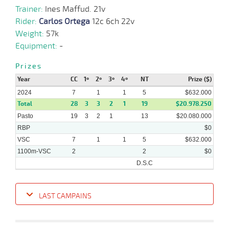
Trainer:
Ines Maffud. 21v
28-
04-
VS
1100m
1 al 1
1:09:29
PCZ
2,5
Hand.
2º
425k/5
Rider:
Carlos Ortega
12c 6ch 22v
2024
Weight:
57k
Equipment:
-
24-
Prizes
04-
VS
1100m
7 al 2
1:08:23
6 1/2
17,8
Hand.
6º
427k/5
2024
Year
CC
1º
2º
3º
4º
NT
Prize ($)
2024
7
1
1
5
$632.000
Total
28
3
3
2
1
19
$20.978.250
Pasto
19
3
2
1
13
$20.080.000
22-
04-
VS
1100m
4 al 2
1:07:78
9 1/4
8,2
Hand.
10º
430k/5
RBP
$0
2024
VSC
7
1
1
5
$632.000
1100m-VSC
2
2
$0
D.S.C
LAST CAMPAINS
Date
Turf
Distance
Index
Time
Distance
Ret
Type
Pº
Weigh