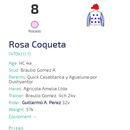
8
12-
06-
VS
1100m
5 al 1
1:08:43
10 3/4
4,8
Hand.
5º
440k/57
2024
Rosado
10-
Rosa Coqueta
06-
VS
1100m
2 al 1
1:09:03
3 3/4
4,6
Hand.
4º
440k/58
2024
(470k) (I:1)
Age:
HC 4a
22-
Stud:
Braulio Gomez A.
05-
VS
1100m
5 al 2
1:06:47
9 3/4
26,6
Hand.
4º
440k/56
2024
Parents:
Quick Casablanca y Agualuna por
Dushyantor
Haras:
Agricola Amelia Ltda.
Trainer:
Braulio Gomez. 4ch 24v
15-
Rider:
05-
VS
Guillermo A. Perez
1100m
3 al 2
1:09:15
32v
6 3/4
8,7
Hand.
4º
440k/57
2024
Weight:
57k
Equipment:
-
Prizes
05-