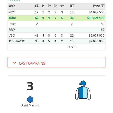
05-
VS
1100m
1 al 1
1:08:55
7 1/4
3,1
Hand.
4º
376k/57
2024
Year
CC
1º
2º
3º
4º
NT
Prize ($)
2024
19
2
2
2
3
10
$4.022.500
Total
62
4
9
7
6
36
$11.469.500
Pasto
2
2
$0
RBP
$0
VSC
43
4
8
6
3
22
$9.667.000
1100m-VSC
30
4
5
4
2
15
$7.905.000
D.S.C
LAST CAMPAINS
Date
Turf
Distance
Index
Time
Distance
Ret
Type
Pº
Weigh
3
12-
06-
VS
1100m
5 al 1
1:08:43
5 1/4
7,3
Hand.
3º
468k/5
2024
Azul Marino
10-