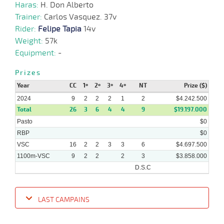
2024
Haras:
H. Don Alberto
Trainer:
Carlos Vasquez. 37v
Rider:
Felipe Tapia
14v
15-
10 al
05-
VS
1100m
1:07:93
2,7
Hand.
1º
463k/5
Weight:
57k
5
2024
Equipment:
-
Prizes
08-
14 al
05-
VS
1100m
1:06:76
2 1/2
8,9
Hand.
4º
464k/5
9
Year
CC
1º
2º
3º
4º
NT
Prize ($)
2024
2024
9
2
2
2
1
2
$4.242.500
Total
26
3
6
4
4
9
$19.197.000
Pasto
$0
RBP
$0
VSC
16
2
2
3
3
6
$4.697.500
1100m-VSC
9
2
2
2
3
$3.858.000
D.S.C
LAST CAMPAINS
Date
Turf
Distance
Index
Time
Distance
Ret
Type
Pº
Weigh