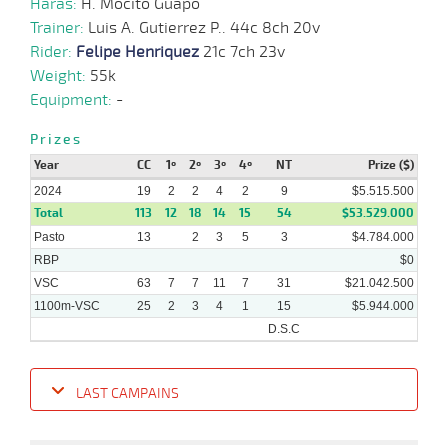
Haras:
H. Mocito Guapo
2023
Trainer:
Luis A. Gutierrez P.. 44c 8ch 20v
Rider:
Felipe Henriquez
21c 7ch 23v
22-
04-
HCH
1500m
1:31:66
3 3/4
9,1
Cond.
2º
478k/5
Weight:
55k
2023
Equipment:
-
Prizes
08-
04-
HCH
1200m
1:10:88
5 3/4
11,3
Cond.
4º
476k/5
Year
2023
CC
1º
2º
3º
4º
NT
Prize ($)
2024
19
2
2
4
2
9
$5.515.500
Total
113
12
18
14
15
54
$53.529.000
Pasto
13
2
3
5
3
$4.784.000
RBP
$0
VSC
63
7
7
11
7
31
$21.042.500
1100m-VSC
25
2
3
4
1
15
$5.944.000
D.S.C
LAST CAMPAINS
Date
Turf
Distance
Index
Time
Distance
Ret
Type
Pº
Weigh