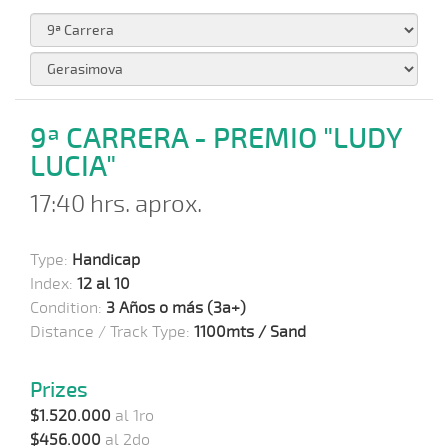
9ª CARRERA - PREMIO "LUDY
LUCIA"
17:40 hrs. aprox.
Type:
Handicap
Index:
12 al 10
Condition:
3 Años o más (3a+)
Distance / Track Type:
1100mts / Sand
Prizes
$1.520.000
al 1ro
$456.000
al 2do