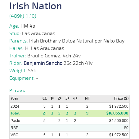
Irish Nation
29-
(489k) (I:10)
05-
VS
1100m
9 al 7
1:07:73
6
5,5
Hand.
7º
489k/5
2024
Age:
HM 4a
Stud:
Las Araucarias
22-
Parents:
Irish Brother y Dulce Natural por Neko Bay
05-
VS
1100m
8 al 6
1:06:16
4 1/2
8,3
Hand.
3º
492k/5
2024
Haras:
H. Las Araucarias
Trainer:
Braulio Gomez. 4ch 24v
Rider:
Benjamin Sancho
26c 22ch 41v
15-
10 al
Weight:
55k
05-
VS
1100m
1:07:93
NARIZ
4,5
Hand.
2º
492k/5
5
2024
Equipment:
-
Prizes
05-
14 al
Year
05-
VS
1100m
CC
1º
2º
1:07:77
3º
4º
NT
4
5,4
Hand.
Prize ($)
6º
490k/5
7
2024
2024
5
1
1
1
2
$1.972.500
Total
21
3
5
2
2
9
$16.055.000
Pasto
5
2
1
2
$4.500.000
RBP
$0
VSC
5
1
1
1
2
$1.972.500