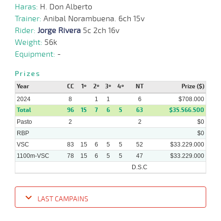
Haras:
H. Don Alberto
Trainer:
Anibal Norambuena. 6ch 15v
08-
04-
VS
1100m
9 al 5
1:07:49
10 1/4
4,7
Hand.
7º
497k/5
Rider:
Jorge Rivera
5c 2ch 16v
2024
Weight:
56k
Equipment:
-
20-
03-
VS
1100m
6 al 4
1:08:43
3/4
1,9
Hand.
3º
495k/5
Prizes
2024
Year
CC
1º
2º
3º
4º
NT
Prize ($)
2024
8
1
1
6
$708.000
Total
96
15
7
6
5
63
$35.566.500
Pasto
2
2
$0
RBP
$0
VSC
83
15
6
5
5
52
$33.229.000
1100m-VSC
78
15
6
5
5
47
$33.229.000
D.S.C
LAST CAMPAINS
Date
Turf
Distance
Index
Time
Distance
Ret
Type
Pº
Weig