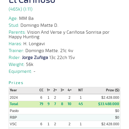
(465k) (I:11)
05-
25 al
06-
VS
1000m
0:57:65
8 1/4
57,3
Hand.
11º
444k/5
12
2024
Age:
MM 8a
Stud:
Domingo Matte D.
Parents:
Vision And Verse y Cariñosa Sonrisa por
22-
Happy Hunting
16 al
05-
VS
1100m
1:05:55
17 1/2
44,7
Hand.
8º
439k/5
12
2024
Haras:
H. Longavi
Trainer:
Domingo Matte. 21c 4v
Rider:
Jorge Zuñiga
13c 22ch 15v
08-
14 al
05-
VS
1100m
1:06:76
25 3/4
61,7
Hand.
12º
439k/5
9
Weight:
56k
2024
Equipment:
-
28-
Prizes
15 al
04-
VS
1100m
1:06:86
13 3/4
35,4
Hand.
12º
438k/5
8
2024
Year
CC
1º
2º
3º
4º
NT
Prize ($)
2024
6
1
2
2
1
$2.428.000
Total
79
9
7
8
10
45
$33.488.000
Pasto
$0
RBP
$0
VSC
6
1
2
2
1
$2.428.000