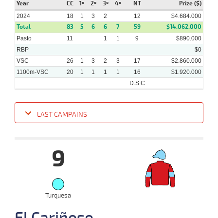
2024
Year
CC
1º
2º
3º
4º
NT
Prize ($)
2024
18
1
3
2
12
$4.684.000
Total
83
5
6
6
7
59
$14.062.000
Pasto
11
1
1
9
$890.000
RBP
$0
VSC
26
1
3
2
3
17
$2.860.000
1100m-VSC
20
1
1
1
1
16
$1.920.000
D.S.C
LAST CAMPAINS
Date
Turf
Distance
Index
Time
Distance
Ret
Type
Pº
Weigh
9
19-
12 al
06-
VS
1100m
1:07:33
21 1/4
30,2
Hand.
10º
442k/5
10
2024
12-
15 al
06-
VS
Turquesa
1100m
1:08:15
18
34,7
Hand.
9º
442k/5
8
2024
El Cariñoso