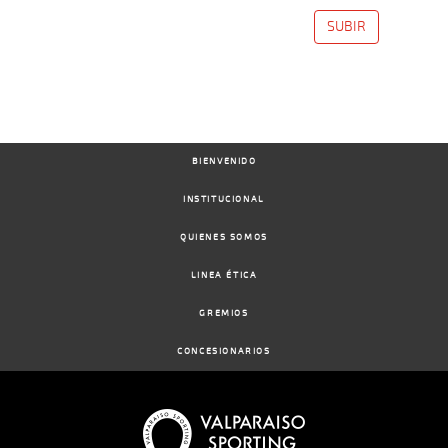
SUBIR
19-
12 al
06-
VS
1100m
1:07:33
5 1/2
7,8
Hand.
8º
470k/57
10
2024
29-
16 al
05-
VS
1100m
1:07:50
5 1/2
9,3
Hand.
8º
471k/57
10
2024
BIENVENIDO
05-
14 al
INSTITUCIONAL
05-
VS
1100m
1:07:77
2
4,7
Hand.
2º
470k/58
7
2024
QUIENES SOMOS
10-
LINEA ÉTICA
19 al
04-
VS
1100m
1:06:99
6 1/4
6,7
Hand.
5º
471k/54
12
2024
GREMIOS
CONCESIONARIOS
03-
16 al
04-
VS
1100m
1:07:42
CBZ
5,7
Hand.
2º
472k/55
11
2024
20-