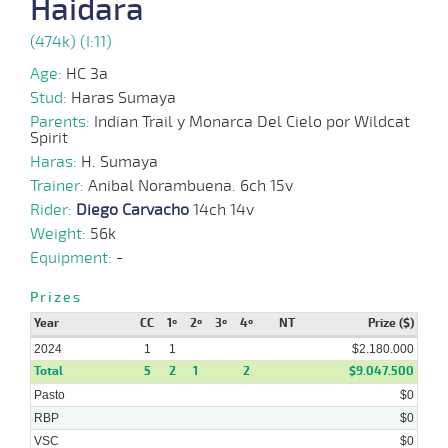
Haidara
27-
(474k) (I:11)
15 al
05-
VS
1000m
0:59:04
PCZ
5,9
Hand.
2º
478k/5
3
2024
Age:
HC 3a
Stud:
Haras Sumaya
15-
Parents:
Indian Trail y Monarca Del Cielo por Wildcat
12 al
05-
VS
1000m
0:57:57
7,2
Hand.
1º
480k/5
Spirit
3
2024
Haras:
H. Sumaya
Trainer:
Anibal Norambuena. 6ch 15v
08-
14 al
Rider:
Diego Carvacho
14ch 14v
05-
VS
1100m
1:06:76
5 1/4
25,7
Hand.
5º
482k/5
9
2024
Weight:
56k
Equipment:
-
01-
11 al
05-
VS
1000m
0:57:10
2 1/2
16,9
Hand.
6º
479k/5
Prizes
2
2024
Year
CC
1º
2º
3º
4º
NT
Prize ($)
2024
1
1
$2.180.000
Total
5
2
1
2
$9.047.500
Pasto
$0
RBP
$0
VSC
$0