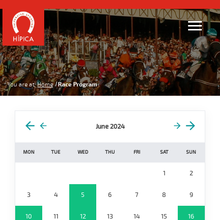
You are at:
Home
Race Program
June 2024
MON
TUE
WED
THU
FRI
SAT
SUN
1
2
3
4
5
6
7
8
9
10
11
12
13
14
15
16