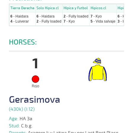
Tierra Derecha
Solo Hipica.cl
Hípica y Futbol
Hipicos.cl
Hipicavir
6
- Haidara
6
- Haidara
2
- Fully loaded
7
- Kyo
6
- Haida
4
- Luiverar
2
- Fully loaded
7
- Kyo
5
- Vida salvaje
3
- Irish n
HORSES:
1
Rojo
Gerasimova
(430k) (I:12)
Age:
HA 3a
Stud:
C.b.g.
Parents:
Aragorn Ii y Latina Soy por Last Best Place