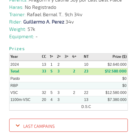
Haras:
No Registrado
Trainer:
Rafael Bernal T.. 9ch 34v
Rider:
Guillermo A. Perez
34v
Weight:
57k
Equipment:
-
Prizes
Year
CC
1º
2º
3º
4º
NT
Prize ($)
2024
13
1
2
10
$2.640.000
Total
33
5
3
2
23
$12.580.000
Pasto
$0
RBP
$0
VSC
32
5
3
2
22
$12.580.000
1100m-VSC
20
4
3
13
$7.380.000
D.S.C
LAST CAMPAINS