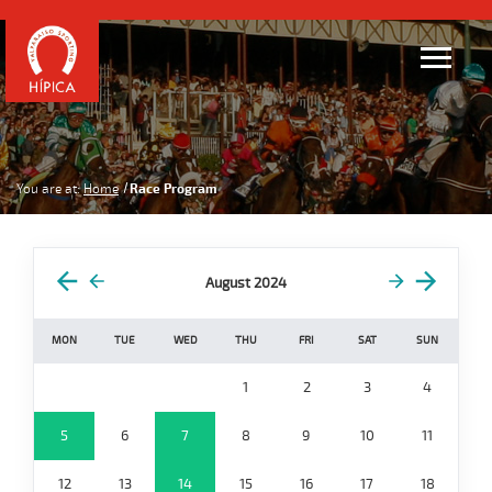
You are at:
Home
Race Program
August 2024
MON
TUE
WED
THU
FRI
SAT
SUN
1
2
3
4
5
6
7
8
9
10
11
12
13
14
15
16
17
18