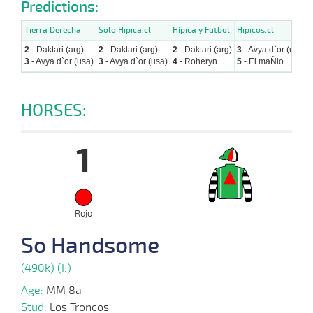
Predictions:
Tierra Derecha
Solo Hipica.cl
Hípica y Futbol
Hipicos.cl
2
- Daktari (arg)
2
- Daktari (arg)
2
- Daktari (arg)
3
- Avya d`or (usa)
3
- Avya d`or (usa)
3
- Avya d`or (usa)
4
- Roheryn
5
- El maÑio
HORSES:
1
Rojo
So Handsome
(490k) (I:)
Age:
MM 8a
Stud:
Los Troncos