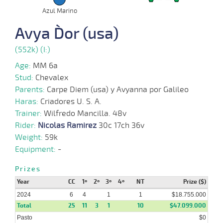
Azul Marino
08-
07-
VS
1600m
1:36:73
2,0
Clasi.
1º
468k/5
Avya D`or (usa)
2024
(552k) (I:)
Age:
MM 6a
15-
05-
VS
1900m
1:54:26
2 3/4
2,9
Clasi.
3º
470k/5
Stud:
Chevalex
2024
Parents:
Carpe Diem (usa) y Avyanna por Galileo
Haras:
Criadores U. S. A.
Trainer:
Wilfredo Mancilla. 48v
17-
Rider:
Nicolas Ramirez
30c 17ch 36v
03-
VS
2400m
2:25:10
7 3/4
27,1
Clasi.
3º
464k/5
2024
Weight:
59k
Equipment:
-
Prizes
07-
01-
VS
1900m
1:54:13
5 1/4
16,1
Clasi.
5º
462k/5
Year
CC
1º
2º
3º
4º
NT
Prize ($)
2024
2024
6
4
1
1
$18.755.000
Total
25
11
3
1
10
$47.099.000
Pasto
$0