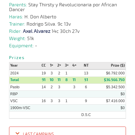
Parents:
Stay Thirsty y Revolucionaria por African
Dancer
Haras:
H. Don Alberto
Trainer:
Rodrigo Silva. 9c 13v
Rider:
Axel Alvarez
14c 30ch 27v
Weight:
51k
Equipment:
-
Prizes
Year
CC
1º
2º
3º
4º
NT
Prize ($)
2024
19
3
2
1
13
$6.792.000
Total
91
10
11
8
11
51
$36.566.750
Pasto
14
2
3
3
6
$5.342.500
RBP
$0
VSC
16
3
3
1
9
$7.416.000
1900m-VSC
$0
D.S.C
LAST CAMPAINS