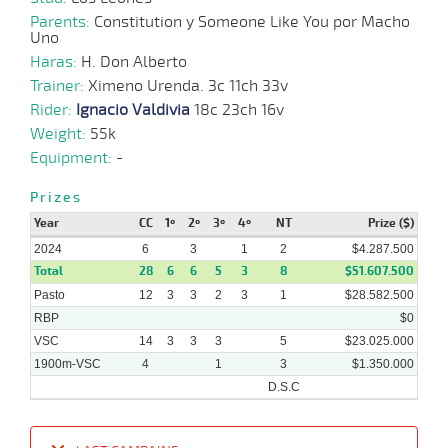
05-
VS
1900m
1:54:26
3,8
Clasi.
1º
552k/58
2024
Parents:
Constitution y Someone Like You por Macho
Uno
Haras:
H. Don Alberto
Trainer:
Ximeno Urenda. 3c 11ch 33v
Rider:
Ignacio Valdivia
18c 23ch 16v
28-
Weight:
04-
VS
55k
1300m
1:15:86
1,4
Clasi.
1º
550k/54
2024
Equipment:
-
Prizes
Year
CC
1º
2º
3º
4º
NT
Prize ($)
08-
2024
6
3
1
2
$4.287.500
04-
VS
1600m
1:35:21
8,0
Clasi.
1º
547k/54
2024
Total
28
6
6
5
3
8
$51.607.500
Pasto
12
3
3
2
3
1
$28.582.500
RBP
$0
VSC
14
3
3
3
5
$23.025.000
17-
11 al
1900m-VSC
4
1
3
$1.350.000
03-
VS
1300m
1:17:34
2,0
Hand.
1º
550k/59
3
2024
D.S.C