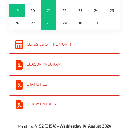
19
20
21
22
23
24
25
26
27
28
29
30
31
CLASSICS OF THE MONTH
SEASON PROGRAM
STATISTICS
DERBY ENTRIES
Meeting:
Nº52 (3154) - Wednesday 14, August 2024