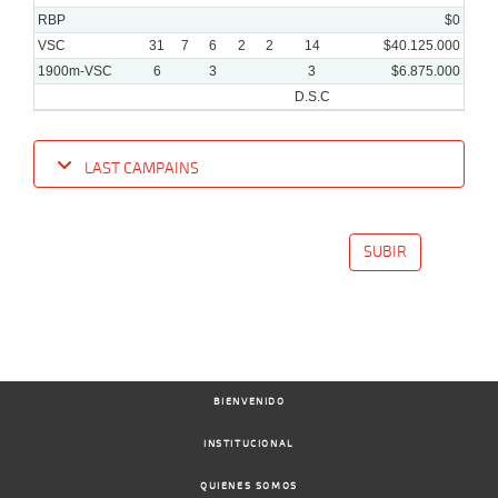
RBP
$0
VSC
31
7
6
2
2
14
$40.125.000
1900m-VSC
6
3
3
$6.875.000
D.S.C
LAST CAMPAINS
Date
Turf
Distance
Index
Time
Distance
Ret
Type
Pº
Weigh
SUBIR
14-
08-
VS
1900m
1:56:06
1 1/4
5,0
Clasi.
2º
485k/5
2024
08-
07-
VS
1600m
1:36:73
5 3/4
5,6
Clasi.
4º
484k/5
2024
BIENVENIDO
INSTITUCIONAL
QUIENES SOMOS
12-