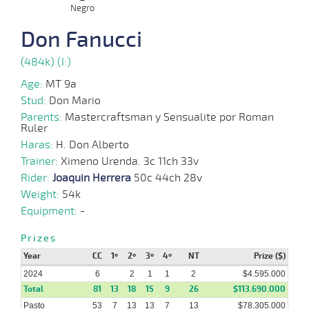
Negro
08-
07-
VS
1600m
1:36:73
5 1/2
3,5
Clasi.
3º
481k/5
Don Fanucci
2024
(484k) (I:)
12-
Age:
MT 9a
06-
VS
1600m
1:39:39
14,0
Clasi.
1º
482k/5
2024
Stud:
Don Mario
Parents:
Mastercraftsman y Sensualite por Roman
Ruler
Haras:
H. Don Alberto
15-
Trainer:
Ximeno Urenda. 3c 11ch 33v
05-
VS
1900m
1:54:26
15 1/4
5,0
Clasi.
12º
482k/5
2024
Rider:
Joaquin Herrera
50c 44ch 28v
Weight:
54k
Equipment:
-
08-
Prizes
04-
VS
1600m
1:35:21
11 1/2
2,0
Clasi.
6º
480k/5
2024
Year
CC
1º
2º
3º
4º
NT
Prize ($)
2024
6
2
1
1
2
$4.595.000
Total
81
13
18
15
9
26
$113.690.000
21-
02-
VS
1600m
1:35:57
4,5
Clasi.
1º
480k/5
Pasto
53
7
13
13
7
13
$78.305.000
2024