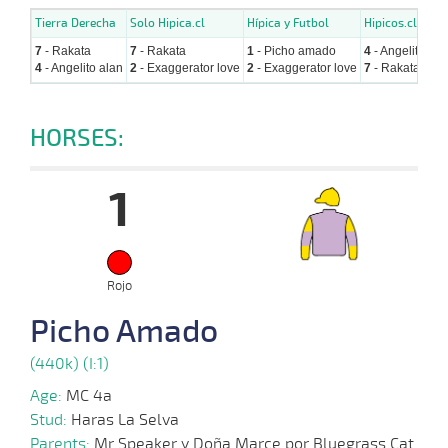
Tierra Derecha
Solo Hipica.cl
Hípica y Futbol
Hipicos.cl
7
- Rakata
7
- Rakata
1
- Picho amado
4
- Angelito ala
4
- Angelito alan
2
- Exaggerator love
2
- Exaggerator love
7
- Rakata
HORSES:
1
Rojo
Picho Amado
(440k) (I:1)
Age:
MC 4a
Stud:
Haras La Selva
Parents:
Mr Speaker y Doña Marce por Bluegrass Cat