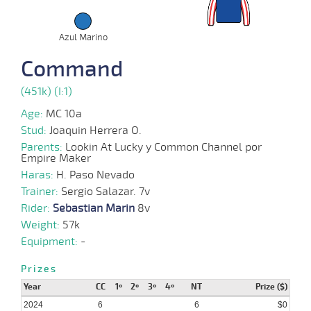
2024
Azul Marino
11-
09-
VS
1100m
2 al 1
1:09:31
10 1/2
17,3
Hand.
6º
454k/5
2024
Command
(451k) (I:1)
04-
09-
VS
1100m
1 al 1
1:10:78
4 1/4
58,6
Hand.
5º
456k/5
2024
Age:
MC 10a
Stud:
Joaquin Herrera O.
Parents:
Lookin At Lucky y Common Channel por
28-
08-
VS
1100m
1 al 1
1:09:24
14 1/4
72,1
Hand.
11º
459k/5
Empire Maker
2024
Haras:
H. Paso Nevado
Trainer:
Sergio Salazar. 7v
10-
Rider:
Sebastian Marin
8v
03-
VS
1100m
2 al 2
1:09:01
16
67,3
Hand.
12º
465k/5
2024
Weight:
57k
Equipment:
-
Prizes
Year
CC
1º
2º
3º
4º
NT
Prize ($)
2024
6
6
$0