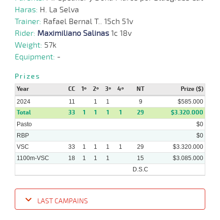
Haras:
H. La Selva
Trainer:
Rafael Bernal T.. 15ch 51v
Rider:
Maximiliano Salinas
1c 18v
Weight:
57k
Equipment:
-
Prizes
Year
CC
1º
2º
3º
4º
NT
Prize ($)
2024
11
1
1
9
$585.000
Total
33
1
1
1
1
29
$3.320.000
Pasto
$0
RBP
$0
VSC
33
1
1
1
1
29
$3.320.000
1100m-VSC
18
1
1
1
15
$3.085.000
D.S.C
LAST CAMPAINS