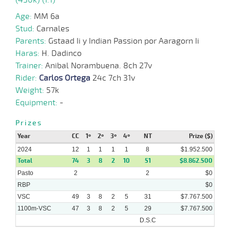
Age:
MM 6a
28-
08-
VS
1100m
1 al 1
1:09:92
12
43,2
Hand.
8º
407k/5
Stud:
Carnales
2024
Parents:
Gstaad Ii y Indian Passion por Aaragorn Ii
Haras:
H. Dadinco
21-
Trainer:
Anibal Norambuena. 8ch 27v
08-
VS
1100m
2 al 1
1:10:62
6 1/4
27,3
Hand.
8º
410k/5
2024
Rider:
Carlos Ortega
24c 7ch 31v
Weight:
57k
14-
Equipment:
-
08-
VS
1100m
1 al 1
1:09:81
8 3/4
33,1
Hand.
11º
413k/5
2024
Prizes
Year
CC
1º
2º
3º
4º
NT
Prize ($)
07-
08-
VS
1100m
1 al 1
1:09:39
6 3/4
17,4
Hand.
4º
410k/5
2024
2024
12
1
1
1
1
8
$1.952.500
Total
74
3
8
2
10
51
$8.862.500
Pasto
2
2
$0
RBP
$0
VSC
49
3
8
2
5
31
$7.767.500
1100m-VSC
47
3
8
2
5
29
$7.767.500
D.S.C