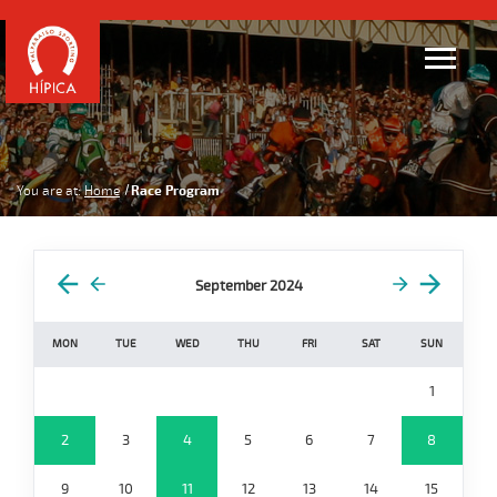
You are at:
Home
Race Program
September 2024
MON
TUE
WED
THU
FRI
SAT
SUN
1
2
3
4
5
6
7
8
9
10
11
12
13
14
15