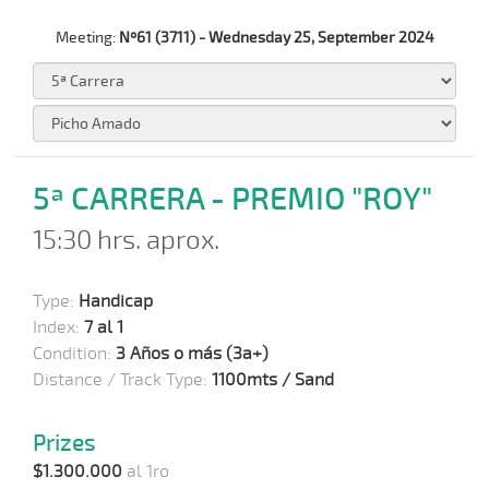
Meeting:
Nº61 (3711) - Wednesday 25, September 2024
5ª CARRERA - PREMIO "ROY"
15:30 hrs. aprox.
Type:
Handicap
Index:
7 al 1
Condition:
3 Años o más (3a+)
Distance / Track Type:
1100mts / Sand
Prizes
$1.300.000
al 1ro