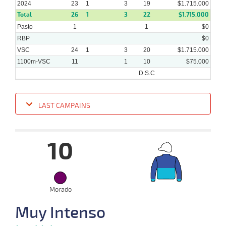
2024
23
1
3
19
$1.715.000
Total
26
1
3
22
$1.715.000
Pasto
1
1
$0
RBP
$0
VSC
24
1
3
20
$1.715.000
1100m-VSC
11
1
10
$75.000
D.S.C
LAST CAMPAINS
Date
Turf
Distance
Index
Time
Distance
Ret
Type
Pº
Weigh
10
25-
09-
VS
1100m
7 al 1
1:09:64
7
21,2
Hand.
5º
510k/5
2024
Morado
11-
Muy Intenso
09-
VS
1100m
2 al 1
1:09:31
18 1/2
42,2
Hand.
9º
506k/5
2024