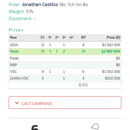
08-
HCH
1200m
3 al 2
1:11:99
1 1/2
9,2
Hand.
4º
477k/
Rider:
2024
Jonathan Castillo
18c 7ch 1m 8v
Weight:
57k
Equipment:
-
28-
08-
VS
1100m
1 al 1
1:09:92
11 1/2
5,1
Hand.
7º
480k/
Prizes
2024
Year
CC
1º
2º
3º
4º
NT
Prize ($)
2024
11
1
1
9
$1.502.500
14-
Total
17
1
1
2
13
$2.882.500
08-
VS
1100m
1 al 1
1:09:81
9 1/2
2,8
Hand.
12º
478k/
2024
Pasto
$0
RBP
$0
VSC
8
1
1
6
$1.502.500
1100m-VSC
5
1
4
$202.500
D.S.C
LAST CAMPAINS
Date
Turf
Distance
Index
Time
Distance
Ret
Type
Pº
Weig