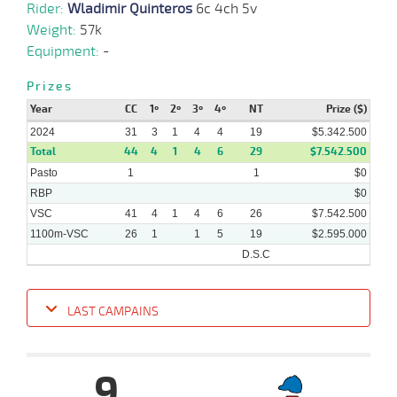
Rider:
Wladimir Quinteros
6c 4ch 5v
Weight:
57k
05-
Equipment:
-
08-
VS
1100m
2 al 1
1:07:86
20
10,3
Hand.
12º
440k/5
2024
Prizes
Year
CC
1º
2º
3º
4º
NT
Prize ($)
24-
2024
31
3
1
4
4
19
$5.342.500
07-
VS
1100m
4 al 1
1:09:38
5
10,1
Hand.
8º
438k/5
2024
Total
44
4
1
4
6
29
$7.542.500
Pasto
1
1
$0
RBP
$0
VSC
41
4
1
4
6
26
$7.542.500
1100m-VSC
26
1
1
5
19
$2.595.000
D.S.C
LAST CAMPAINS
Date
Turf
Distance
Index
Time
Distance
Ret
Type
Pº
Weigh
9
25-