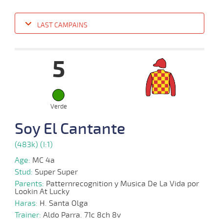
LAST CAMPAINS
Date
Turf
Distance
Index
Time
Distance
Ret
Type
Pº
Weig
5
25-
09-
VS
1100m
7 al 1
1:09:64
1 1/4
3,1
Hand.
2º
470k/
2024
Verde
21-
Soy El Cantante
09-
HCH
1200m
2 al 1
1:12:64
2,2
Hand.
1º
472k/
2024
(483k) (I:1)
Age:
MC 4a
08-
09-
VS
1100m
1 al 1
1:09:37
7 1/2
7,6
Hand.
7º
476k/
Stud:
Super Super
2024
Parents:
Patternrecognition y Musica De La Vida por
Lookin At Lucky
Haras:
H. Santa Olga
Trainer:
31-
Aldo Parra. 71c 8ch 8v