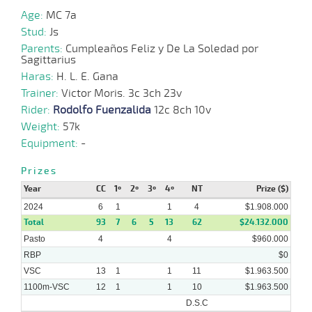
2024
Age:
MC 7a
Stud:
Js
24-
06-
VS
1100m
1 al 1
1:08:43
15 1/2
69,4
Hand.
10º
452k/
Parents:
Cumpleaños Feliz y De La Soledad por
2024
Sagittarius
Haras:
H. L. E. Gana
19-
Trainer:
Victor Moris. 3c 3ch 23v
06-
VS
1300m
6 al 1
1:22:58
23 1/4
62,9
Hand.
10º
454k/
2024
Rider:
Rodolfo Fuenzalida
12c 8ch 10v
Weight:
57k
05-
Equipment:
-
06-
VS
1100m
1 al 1
1:08:69
14 1/4
18,6
Hand.
12º
457k/
2024
Prizes
Year
CC
1º
2º
3º
4º
NT
Prize ($)
2024
6
1
1
4
$1.908.000
Total
93
7
6
5
13
62
$24.132.000
Pasto
4
4
$960.000
RBP
$0
VSC
13
1
1
11
$1.963.500
1100m-VSC
12
1
1
10
$1.963.500
D.S.C