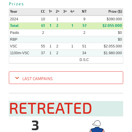
2024
Prizes
Year
CC
1º
2º
3º
4º
NT
Prize ($)
2024
10
1
9
$390.000
Total
61
1
2
1
57
$2.055.000
Pasto
2
2
$0
RBP
$0
VSC
55
1
2
1
51
$2.055.000
1100m-VSC
37
1
2
34
$1.980.000
D.S.C
LAST CAMPAINS
Date
Turf
Distance
Index
Time
Distance
Ret
Type
Pº
Weigh
RETREATED
25-
09-
VS
1100m
7 al 1
1:09:64
11
14,8
Hand.
6º
453k/5
2024
3
16-
09-
VS
1100m
1 al 1
1:10:89
8 1/2
31,5
Hand.
5º
456k/5