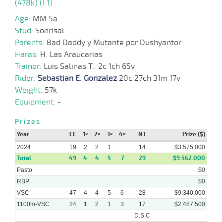
(478k) (I:1)
Age:
MM 5a
08-
09-
VS
1100m
1 al 1
1:11:07
6 3/4
14,1
Hand.
5º
510k/5
Stud:
Sonrisal
2024
Parents:
Bad Daddy y Mutante por Dushyantor
Haras:
H. Las Araucarias
14-
Trainer:
Luis Salinas T.. 2c 1ch 65v
08-
VS
1000m
1 al 1
0:58:73
16
29,0
Hand.
14º
512k/5
2024
Rider:
Sebastian E. Gonzalez
20c 27ch 31m 17v
Weight:
57k
Equipment:
-
07-
08-
VS
1100m
1 al 1
1:09:06
16 1/2
25,8
Hand.
10º
515k/5
Prizes
2024
Year
CC
1º
2º
3º
4º
NT
Prize ($)
2024
19
2
2
1
14
$3.575.000
31-
Total
49
4
4
5
7
29
$9.562.000
07-
VS
1100m
1 al 1
1:10:41
10 1/2
11,3
Hand.
11º
515k/5
2024
Pasto
$0
RBP
$0
VSC
47
4
4
5
6
28
$9.340.000
1100m-VSC
24
1
2
1
3
17
$2.487.500
D.S.C