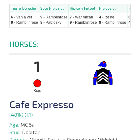
Tierra Derecha
Solo Hipica.cl
Hípica y Futbol
Hipicos.cl
Hipica
6
- Van a ver
9
- Ramblinrose
7
- War mican
4
- Izeste
6
- Van
9
- Ramblinrose
8
- Pablosky
9
- Ramblinrose
9
- Ramblinrose
4
- Ize
HORSES:
1
Rojo
Cafe Expresso
(481k) (I:1)
Age:
MC 5a
Stud:
D`bolton
Parents:
Magnifi Cat y La Generala por Midnight