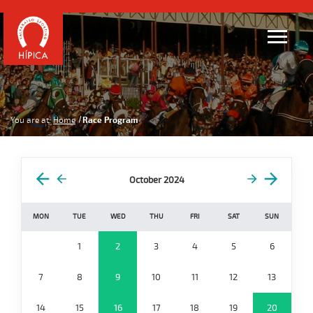
You are at:
Home
Race Program
October 2024
MON
TUE
WED
THU
FRI
SAT
SUN
1
2
3
4
5
6
7
8
9
10
11
12
13
14
15
16
17
18
19
20