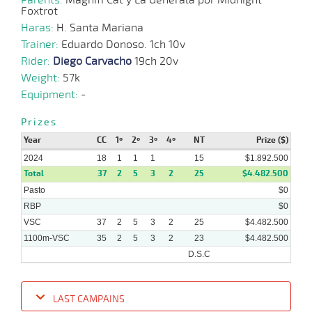
Foxtrot
Haras:
H. Santa Mariana
Trainer:
Eduardo Donoso. 1ch 10v
Rider:
Diego Carvacho
19ch 20v
Weight:
57k
Equipment:
-
Prizes
Year
CC
1º
2º
3º
4º
NT
Prize ($)
2024
18
1
1
1
15
$1.892.500
Total
37
2
5
3
2
25
$4.482.500
Pasto
$0
RBP
$0
VSC
37
2
5
3
2
25
$4.482.500
1100m-VSC
35
2
5
3
2
23
$4.482.500
D.S.C
LAST CAMPAINS