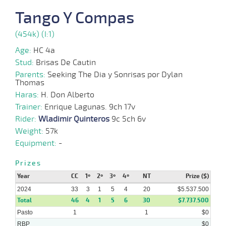
2024
Tango Y Compas
22-
(454k) (I:1)
07-
VS
1100m
4 al 2
1:09:50
10 1/2
6,1
Hand.
9º
427k/5
2024
Age:
HC 4a
Stud:
Brisas De Cautin
24-
06-
VS
1100m
1 al 1
1:08:43
2 3/4
4,4
Hand.
2º
430k/5
Parents:
Seeking The Dia y Sonrisas por Dylan
2024
Thomas
Haras:
H. Don Alberto
10-
Trainer:
Enrique Lagunas. 9ch 17v
06-
VS
1100m
1 al 1
1:09:90
3 3/4
11,3
Hand.
4º
426k/5
2024
Rider:
Wladimir Quinteros
9c 5ch 6v
Weight:
57k
27-
Equipment:
-
05-
VS
1000m
1 al 1
0:58:59
11 1/4
30,9
Hand.
7º
434k/5
2024
Prizes
Year
CC
1º
2º
3º
4º
NT
Prize ($)
2024
33
3
1
5
4
20
$5.537.500
Total
46
4
1
5
6
30
$7.737.500
Pasto
1
1
$0
RBP
$0