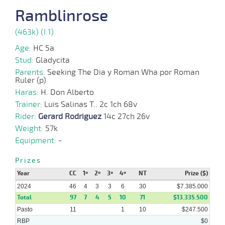
16-
09-
VS
1100m
1 al 1
1:10:85
6 1/2
10,2
Hand.
8º
432k/5
Ramblinrose
2024
(463k) (I:1)
Age:
HC 5a
04-
09-
VS
1100m
1 al 1
1:10:78
2
3,5
Hand.
3º
436k/5
Stud:
Gladycita
2024
Parents:
Seeking The Dia y Roman Wha por Roman
Ruler (p)
Haras:
H. Don Alberto
Trainer:
Luis Salinas T.. 2c 1ch 68v
28-
08-
VS
1100m
1 al 1
1:09:24
8 3/4
3,9
Hand.
7º
429k/5
Rider:
Gerard Rodriguez
14c 27ch 26v
2024
Weight:
57k
Equipment:
-
Prizes
07-
08-
VS
1100m
2 al 1
1:08:76
5
3,0
Hand.
7º
427k/5
2024
Year
CC
1º
2º
3º
4º
NT
Prize ($)
2024
46
4
3
3
6
30
$7.385.000
Total
97
7
4
5
10
71
$13.335.500
Pasto
11
1
10
$247.500
31-
07-
VS
1200m
5 al 2
1:16:03
8 1/4
12,4
Hand.
4º
430k/5
RBP
$0