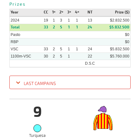
2024
Prizes
Year
CC
1º
2º
3º
4º
NT
Prize ($)
08-
2024
19
1
3
1
1
13
$2.832.500
07-
VS
1100m
1 al 1
1:09:65
12
27,2
Hand.
7º
439k/57
Total
2024
33
2
5
1
1
24
$5.832.500
Pasto
$0
RBP
$0
VSC
33
2
5
1
1
24
$5.832.500
1100m-VSC
30
2
5
1
22
$5.760.000
D.S.C
LAST CAMPAINS
Date
Turf
Distance
Index
Time
Distance
Ret
Type
Pº
Weigh
9
09-
10-
VS
1100m
1 al 1
1:10:68
3,1
Hand.
1º
429k/5
2024
Turquesa