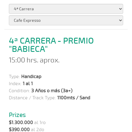
4ª CARRERA - PREMIO
"BABIECA"
15:00 hrs. aprox.
Type:
Handicap
Index:
1 al 1
Condition:
3 Años o más (3a+)
Distance / Track Type:
1100mts / Sand
Prizes
$1.300.000
al 1ro
$390.000
al 2do