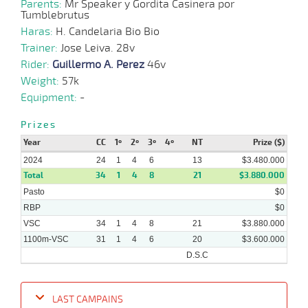
Parents:
Mr Speaker y Gordita Casinera por
Tumblebrutus
Haras:
H. Candelaria Bio Bio
Trainer:
Jose Leiva. 28v
16-
09-
VS
1100m
1 al 1
1:10:89
13 1/4
8,8
Hand.
8º
456k/57
Rider:
Guillermo A. Perez
46v
2024
Weight:
57k
Equipment:
-
08-
09-
VS
1100m
1 al 1
1:10:25
7 3/4
6,6
Hand.
5º
457k/57
Prizes
2024
Year
CC
1º
2º
3º
4º
NT
Prize ($)
2024
24
1
4
6
13
$3.480.000
02-
Total
34
1
4
8
21
$3.880.000
09-
VS
1100m
1 al 1
1:09:05
4 1/2
11,3
Hand.
4º
459k/57
2024
Pasto
$0
RBP
$0
VSC
34
1
4
8
21
$3.880.000
1100m-VSC
31
1
4
6
20
$3.600.000
D.S.C
LAST CAMPAINS