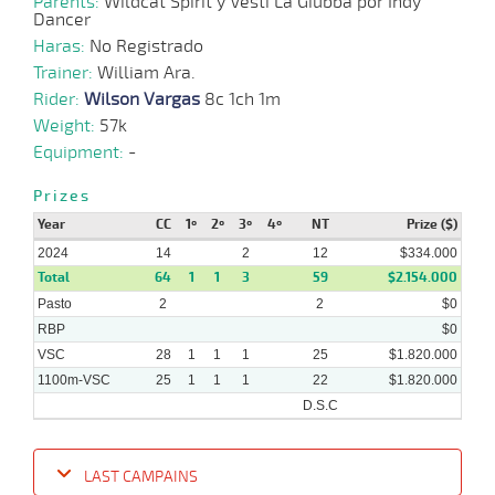
Parents:
Wildcat Spirit y Vesti La Giubba por Indy
16-
Dancer
09-
VS
1100m
1 al 1
1:10:85
10 3/4
17,6
Hand.
10º
467k/5
2024
Haras:
No Registrado
Trainer:
William Ara.
11-
Rider:
Wilson Vargas
8c 1ch 1m
09-
VS
1100m
4 al 2
1:09:30
20 3/4
31,1
Hand.
10º
466k/5
2024
Weight:
57k
Equipment:
-
08-
09-
VS
1100m
5 al 3
1:09:92
11 3/4
24,4
Hand.
8º
467k/5
Prizes
2024
Year
CC
1º
2º
3º
4º
NT
Prize ($)
2024
14
2
12
$334.000
Total
64
1
1
3
59
$2.154.000
Pasto
2
2
$0
RBP
$0
VSC
28
1
1
1
25
$1.820.000
1100m-VSC
25
1
1
1
22
$1.820.000
D.S.C
LAST CAMPAINS