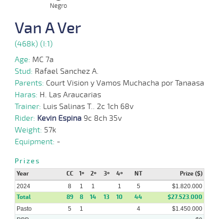
30-
Negro
09-
VS
1100m
1 al 1
1:12:44
4 1/4
6,7
Hand.
7º
405k/5
2024
Van A Ver
(468k) (I:1)
25-
09-
VS
1100m
1 al 1
1:10:27
3 3/4
53,7
Hand.
5º
405k/5
2024
Age:
MC 7a
Stud:
Rafael Sanchez A.
Parents:
Court Vision y Vamos Muchacha por Tanaasa
16-
Haras:
H. Las Araucarias
09-
VS
1100m
1 al 1
1:10:85
5 1/4
13,6
Hand.
6º
406k/5
2024
Trainer:
Luis Salinas T.. 2c 1ch 68v
Rider:
Kevin Espina
9c 8ch 35v
04-
Weight:
57k
09-
VS
1100m
7 al 2
1:09:64
3
50,5
Hand.
4º
408k/5
2024
Equipment:
-
Prizes
28-
08-
VS
1100m
1:10:57
3,3
Cond.
1º
405k/5
Year
2024
CC
1º
2º
3º
4º
NT
Prize ($)
2024
8
1
1
1
5
$1.820.000
Total
89
8
14
13
10
44
$27.523.000
Pasto
5
1
4
$1.450.000