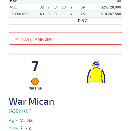
RBP
$0
VSC
82
7
14
13
9
39
$25.728.000
1100m-VSC
43
3
8
3
4
25
$10.247.500
D.S.C
LAST CAMPAINS
Date
Turf
Distance
Index
Time
Distance
Ret
Type
Pº
Weigh
7
09-
10-
VS
1100m
1 al 1
1:10:68
1/2 CBZ
3,1
Hand.
2º
470k/5
2024
05-
Naranja
06-
VS
1100m
1 al 1
1:09:39
6
3,5
Hand.
8º
468k/5
2024
War Mican
(438k) (I:1)
27-
05-
VS
1100m
1 al 1
1:07:60
4 1/2
5,7
Hand.
4º
470k/5
2024
Age:
MC 8a
Stud:
C.b.g.