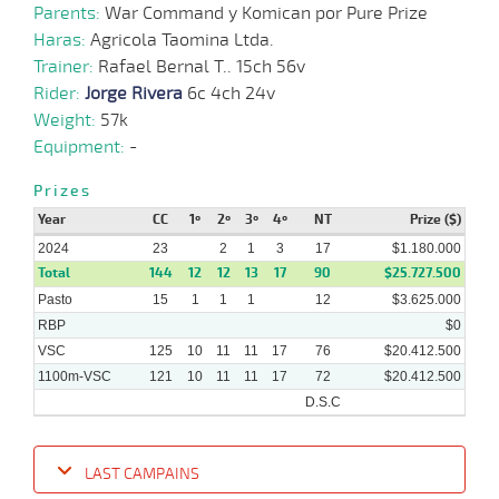
Parents:
War Command y Komican por Pure Prize
20-
03-
VS
1100m
4 al 3
1:07:33
17
39,2
Hand.
7º
467k/5
Haras:
Agricola Taomina Ltda.
2024
Trainer:
Rafael Bernal T.. 15ch 56v
Rider:
Jorge Rivera
6c 4ch 24v
06-
Weight:
57k
03-
VS
1100m
7 al 3
1:08:37
10
26,7
Hand.
10º
468k/5
2024
Equipment:
-
Prizes
14-
02-
VS
1100m
6 al 5
1:08:23
10 3/4
28,2
Hand.
10º
472k/5
Year
2024
CC
1º
2º
3º
4º
NT
Prize ($)
2024
23
2
1
3
17
$1.180.000
Total
144
12
12
13
17
90
$25.727.500
Pasto
15
1
1
1
12
$3.625.000
RBP
$0
VSC
125
10
11
11
17
76
$20.412.500
1100m-VSC
121
10
11
11
17
72
$20.412.500
D.S.C
LAST CAMPAINS