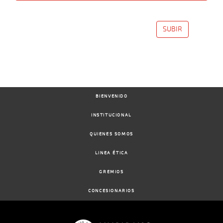
Date
Turf
Distance
Index
Time
Distance
Ret
Type
Pº
Weig
SUBIR
09-
10-
VS
1100m
1 al 1
1:10:68
13
48,9
Hand.
8º
430k/5
2024
30-
09-
VS
1100m
1 al 1
1:12:44
14
25,5
Hand.
10º
432k/5
2024
BIENVENIDO
INSTITUCIONAL
11-
QUIENES SOMOS
09-
VS
1100m
2 al 1
1:09:83
8 1/4
22,9
Hand.
6º
430k/5
2024
LINEA ÉTICA
GREMIOS
01-
09-
CHS
1200m
7 al 1
1:13:56
9 1/4
22,6
Hand.
14º
429k/5
CONCESIONARIOS
2024