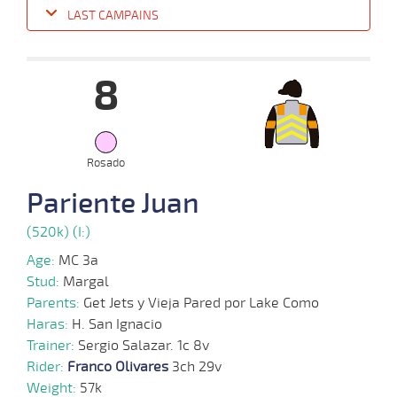
LAST CAMPAINS
Date
Turf
Distance
Index
Time
Distance
Ret
Type
Pº
Weight
8
09-
10-
VS
1300m
1:24:12
32 1/4
45,4
Cond.
7º
k/55k
2024
Rosado
02-
10-
VS
1100m
1:11:26
12 1/4
9,0
Cond.
7º
k/57k
Pariente Juan
2024
(520k) (I:)
04-
09-
VS
1100m
1:10:23
12 1/4
8,0
Cond.
5º
k/55k
Age:
MC 3a
2024
Stud:
Margal
Parents:
Get Jets y Vieja Pared por Lake Como
28-
Haras:
H. San Ignacio
08-
VS
1100m
1:10:01
10
4,2
Cond.
5º
k/56k
2024
Trainer:
Sergio Salazar. 1c 8v
Rider:
Franco Olivares
3ch 29v
Weight:
57k