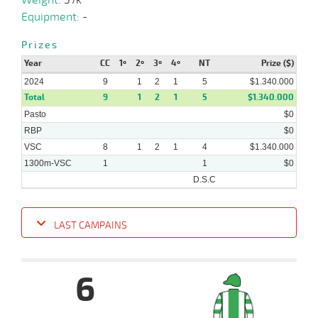
Equipment:
-
Prizes
Year
CC
1º
2º
3º
4º
NT
Prize ($)
2024
9
1
2
1
5
$1.340.000
Total
9
1
2
1
5
$1.340.000
Pasto
$0
RBP
$0
VSC
8
1
2
1
4
$1.340.000
1300m-VSC
1
1
$0
D.S.C
LAST CAMPAINS
Date
Turf
Distance
Index
Time
Distance
Ret
Type
Pº
Weig
6
09-
10-
VS
1300m
1:24:12
9
3,1
Cond.
2º
441k/5
2024