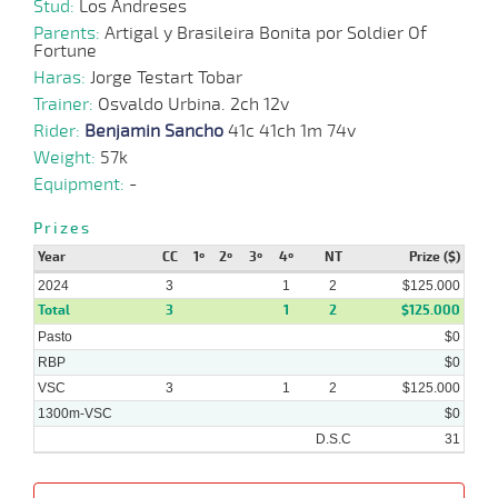
Stud:
Los Andreses
2024
Parents:
Artigal y Brasileira Bonita por Soldier Of
Fortune
Haras:
Jorge Testart Tobar
Trainer:
Osvaldo Urbina. 2ch 12v
Rider:
Benjamin Sancho
41c 41ch 1m 74v
Weight:
57k
Equipment:
-
Prizes
Year
CC
1º
2º
3º
4º
NT
Prize ($)
2024
3
1
2
$125.000
Total
3
1
2
$125.000
Pasto
$0
RBP
$0
VSC
3
1
2
$125.000
1300m-VSC
$0
D.S.C
31