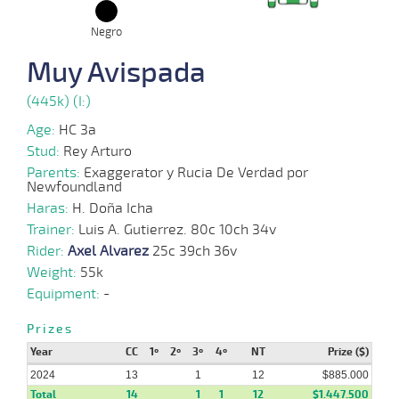
Negro
07-
Muy Avispada
09-
HCH
1500m
1:30:14
24 1/2
5,6
Cond.
11º
443k/5
2024
(445k) (I:)
Age:
HC 3a
28-
Stud:
Rey Arturo
08-
VS
1500m
1:37:01
3 3/4
9,2
Cond.
2º
439k/5
2024
Parents:
Exaggerator y Rucia De Verdad por
Newfoundland
Haras:
H. Doña Icha
Trainer:
Luis A. Gutierrez. 80c 10ch 34v
21-
08-
VS
1200m
1:15:43
7 3/4
5,0
Cond.
3º
442k/5
Rider:
Axel Alvarez
25c 39ch 36v
2024
Weight:
55k
Equipment:
-
05-
Prizes
08-
VS
1200m
1:14:59
7 1/2
4,8
Cond.
3º
440k/5
2024
Year
CC
1º
2º
3º
4º
NT
Prize ($)
2024
13
1
12
$885.000
Total
14
1
1
12
$1.447.500