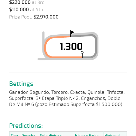
$220.000
al 3ro
$110.000
al 4to
Prize Pool:
$2.970.000
Bettings
Ganador, Segundo, Tercero, Exacta, Quinela, Trifecta,
Superfecta, 3ª Etapa Triple Nº 2, Enganches, Doble
De Mil Nº 6 (pozo Estimado Superfecta $1.500.000) .
Predictions:
Tierra Derecha
Solo Hipica.cl
Hípica y Futbol
Hipicos.cl