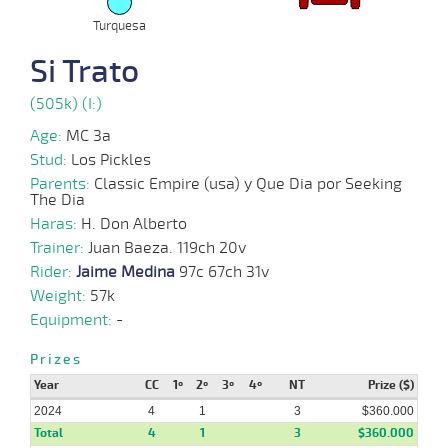
Turquesa
08-
09-
VS
1100m
1:10:03
1/2
9,8
Cond.
2º
520k/57
Si Trato
2024
(505k) (I:)
Age:
MC 3a
02-
09-
VS
1100m
1:08:81
12 1/2
9,0
Cond.
3º
526k/57
Stud:
Los Pickles
2024
Parents:
Classic Empire (usa) y Que Dia por Seeking
The Dia
Haras:
H. Don Alberto
28-
Trainer:
08-
VS
Juan Baeza. 119ch 20v
1500m
1:37:01
24
18,7
Cond.
8º
525k/57
2024
Rider:
Jaime Medina
97c 67ch 31v
Weight:
57k
Equipment:
-
21-
08-
VS
1100m
1:10:90
2 1/4
48,3
Cond.
3º
530k/57
2024
Prizes
Year
CC
1º
2º
3º
4º
NT
Prize ($)
2024
27-
4
1
3
$360.000
05-
VS
1000m
0:58:68
20 1/2
82,0
Cond.
9º
534k/57
Total
4
1
3
$360.000
2024