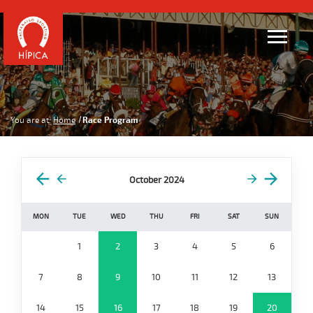
You are at:
Home
Race Program
October 2024
MON
TUE
WED
THU
FRI
SAT
SUN
1
2
3
4
5
6
7
8
9
10
11
12
13
14
15
16
17
18
19
20