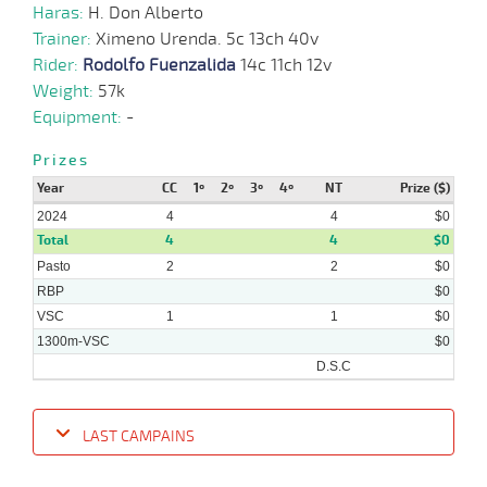
Haras:
H. Don Alberto
Trainer:
Ximeno Urenda. 5c 13ch 40v
Rider:
Rodolfo Fuenzalida
14c 11ch 12v
Weight:
57k
Equipment:
-
Prizes
Year
CC
1º
2º
3º
4º
NT
Prize ($)
2024
4
4
$0
Total
4
4
$0
Pasto
2
2
$0
RBP
$0
VSC
1
1
$0
1300m-VSC
$0
D.S.C
LAST CAMPAINS
Date
Turf
Distance
Index
Time
Distance
Ret
Type
Pº
Weig