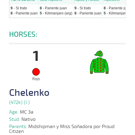
9
- Si trato
8
- Pariente juan
9
- Si trato
8
- Pariente juan
8
- Pariente juan
5
- Kilimanjaro (arg)
8
- Pariente juan
5
- Kilimanjaro (arg
HORSES:
1
Rojo
Chelenko
(472k) (I:)
Age:
MC 3a
Stud:
Nativo
Parents:
Midshipman y Miss Soñadora por Proud
Citizen