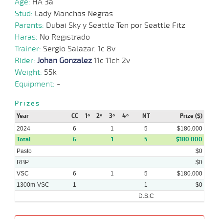
Age:
HA 3a
09-
08-
CHS
1200m
1:12:19
12 1/4
55,8
Cond.
5º
451k
Stud:
Lady Manchas Negras
2024
Parents:
Dubai Sky y Seattle Ten por Seattle Fitz
Haras:
No Registrado
Trainer:
Sergio Salazar. 1c 8v
21-
Rider:
Johan Gonzalez
11c 11ch 2v
07-
CHS
1300m
1:19:86
15 1/2
119,3
Cond.
11º
447k
2024
Weight:
55k
Equipment:
-
28-
Prizes
06-
CHS
1200m
1:12:33
11 1/4
57,7
Cond.
8º
464k
2024
Year
CC
1º
2º
3º
4º
NT
Prize ($)
2024
6
1
5
$180.000
Total
07-
6
1
5
$180.000
06-
CHS
1600m
1:34:51
27 3/4
197,3
Cond.
13º
462k
Pasto
2024
$0
RBP
$0
VSC
6
1
5
$180.000
1300m-VSC
1
1
$0
D.S.C