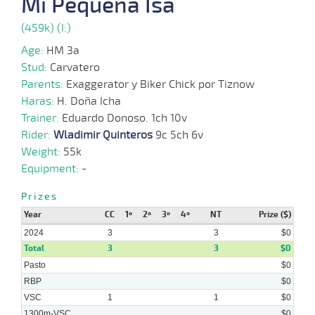
Mi Pequeña Isa
(459k) (I:)
16-
09-
VS
1100m
1:08:91
20
16,1
Cond.
12º
475k/5
2024
Age:
HM 3a
Stud:
Carvatero
Parents:
Exaggerator y Biker Chick por Tiznow
08-
09-
VS
1100m
1:10:03
13 3/4
10,2
Cond.
7º
475k/5
Haras:
H. Doña Icha
2024
Trainer:
Eduardo Donoso. 1ch 10v
Rider:
Wladimir Quinteros
9c 5ch 6v
Weight:
55k
26-
08-
CHS
1600m
1:35:97
29
87,2
Cond.
10º
480k/5
Equipment:
-
2024
Prizes
09-
Year
CC
1º
2º
3º
4º
NT
Prize ($)
08-
CHS
1000m
0:59:65
20
38,6
Cond.
8º
480k/5
2024
2024
3
3
$0
Total
3
3
$0
Pasto
$0
RBP
$0
VSC
1
1
$0
1300m-VSC
$0