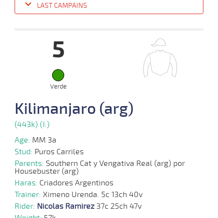
LAST CAMPAINS
Date
Turf
Distance
Index
Time
Distance
Ret
Type
Pº
Weigh
5
08-
09-
VS
1100m
1:10:03
14 1/4
13,7
Cond.
8º
440k/57
2024
Verde
21-
Kilimanjaro (arg)
08-
VS
1200m
1:15:43
12 1/4
13,5
Cond.
4º
442k/57
2024
(443k) (I:)
Age:
MM 3a
05-
08-
VS
1200m
1:14:59
11 3/4
4,5
Cond.
5º
440k/58
Stud:
Puros Carriles
2024
Parents:
Southern Cat y Vengativa Real (arg) por
Housebuster (arg)
Haras:
Criadores Argentinos
Trainer:
Ximeno Urenda. 5c 13ch 40v
Rider:
Nicolas Ramirez
37c 25ch 47v
Weight:
57k