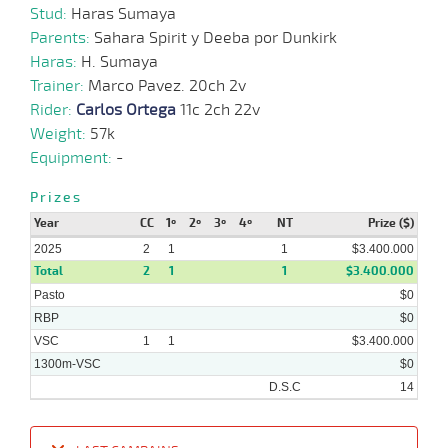
Stud:
Haras Sumaya
Parents:
Sahara Spirit y Deeba por Dunkirk
15-
03-
HCH
1200m
1:12:78
4 1/2
30,8
Clasi.
5º
397k/5
Haras:
H. Sumaya
2025
Trainer:
Marco Pavez. 20ch 2v
Rider:
Carlos Ortega
11c 2ch 22v
19-
Weight:
57k
02-
VS
1000m
0:59:15
32,3
Cond.
1º
405k/5
2025
Equipment:
-
Prizes
Year
CC
1º
2º
3º
4º
NT
Prize ($)
2025
2
1
1
$3.400.000
Total
2
1
1
$3.400.000
Pasto
$0
RBP
$0
VSC
1
1
$3.400.000
1300m-VSC
$0
D.S.C
14