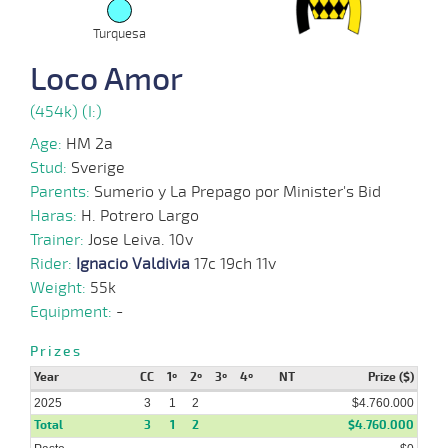
02-
04-
VS
Turquesa
1000m
0:58:91
3 1/2
10,7
Cond.
4º
432k/5
2025
Loco Amor
12-
03-
VS
1100m
1:10:47
19 1/2
10,1
Cond.
8º
423k/5
(454k) (I:)
2025
Age:
HM 2a
Stud:
Sverige
Parents:
Sumerio y La Prepago por Minister's Bid
Haras:
H. Potrero Largo
Trainer:
Jose Leiva. 10v
Rider:
Ignacio Valdivia
17c 19ch 11v
Weight:
55k
Equipment:
-
Prizes
Year
CC
1º
2º
3º
4º
NT
Prize ($)
2025
3
1
2
$4.760.000
Total
3
1
2
$4.760.000