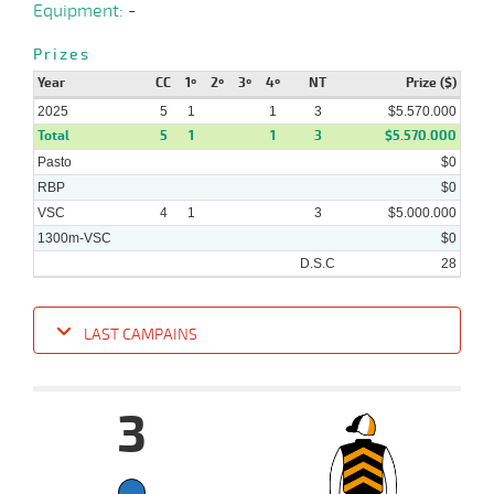
Equipment:
-
2025
Prizes
Year
CC
1º
2º
3º
4º
NT
Prize ($)
2025
5
1
1
3
$5.570.000
Total
5
1
1
3
$5.570.000
Pasto
$0
RBP
$0
VSC
4
1
3
$5.000.000
1300m-VSC
$0
D.S.C
28
LAST CAMPAINS
Date
Turf
Distance
Index
Time
Distance
Ret
Type
Pº
Weig
3
12-
05-
VS
1200m
1:15:37
20 3/4
5,5
Clasi.
7º
403k/5
2025