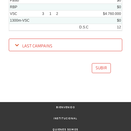
Pasto
$0
RBP
$0
VSC
3
1
2
$4.760.000
1300m-VSC
$0
D.S.C
12
LAST CAMPAINS
Date
Turf
Distance
Index
Time
Distance
Ret
Type
Pº
Weigh
SUBIR
28-
05-
VS
1000m
0:59:13
1,3
Cond.
1º
454k/5
2025
BIENVENIDO
14-
05-
VS
1000m
0:58:82
1/2
2,9
Cond.
2º
454k/5
2025
INSTITUCIONAL
QUIENES SOMOS