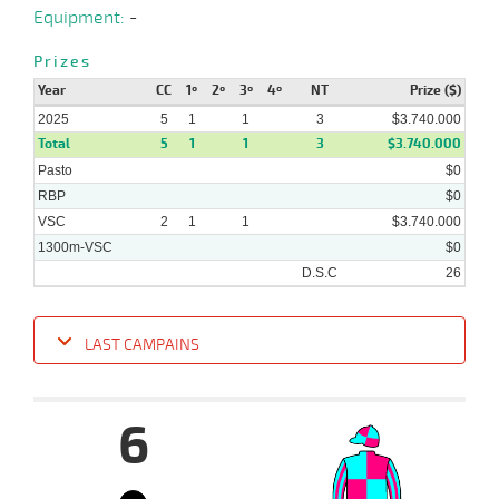
Equipment:
-
Prizes
Year
CC
1º
2º
3º
4º
NT
Prize ($)
2025
5
1
1
3
$3.740.000
Total
5
1
1
3
$3.740.000
Pasto
$0
RBP
$0
VSC
2
1
1
$3.740.000
1300m-VSC
$0
D.S.C
26
LAST CAMPAINS
Date
Turf
Distance
Index
Time
Distance
Ret
Type
Pº
Weig
6
14-
05-
VS
1000m
0:58:82
2,4
Cond.
1º
467k/5
2025