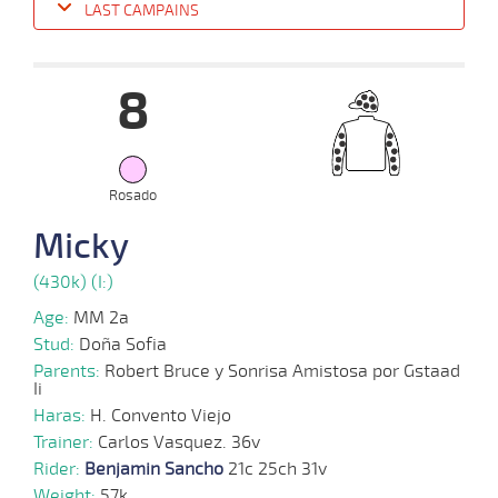
LAST CAMPAINS
Date
Turf
Distance
Index
Time
Distance
Ret
Type
Pº
Weig
8
28-
05-
VS
1400m
1:25:74
5
14,2
Clasi.
4º
460k/5
2025
Rosado
Micky
12-
05-
VS
1200m
1:15:37
1/2 CBZ
2,4
Clasi.
2º
461k/5
2025
(430k) (I:)
Age:
MM 2a
Stud:
Doña Sofia
24-
Parents:
Robert Bruce y Sonrisa Amistosa por Gstaad
04-
HCH
1000m
0:57:72
6
5,7
Cond.
4º
458k/5
Ii
2025
Haras:
H. Convento Viejo
Trainer:
Carlos Vasquez. 36v
Rider:
Benjamin Sancho
21c 25ch 31v
02-
04-
VS
1000m
0:58:91
3,7
Cond.
1º
459k/5
Weight:
57k