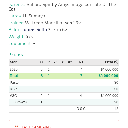
Parents:
Sahara Spirit y Amys Image por Tale Of The
Cat
Haras:
H. Sumaya
Trainer:
Wilfredo Mancilla. 5ch 29v
Rider:
Tomas Seith
3c 4m 6v
Weight:
57k
Equipment:
-
Prizes
Year
CC
1º
2º
3º
4º
NT
Prize ($)
2025
8
1
7
$4.000.000
Total
8
1
7
$4.000.000
Pasto
$0
RBP
$0
VSC
5
1
4
$4.000.000
1300m-VSC
1
1
$0
D.S.C
12
LAST CAMPAINS