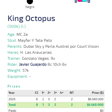
Negro
30-
04-
VS
1000m
0:58:33
1/2
13,3
Cond.
3º
470k/5
2025
King Octopus
(500k) (I:)
12-
04-
HCH
1300m
1:19:64
30 1/2
22,7
Cond.
8º
470k/5
2025
Age:
MC 2a
Stud:
Mayfer Y Tata Pato
29-
Parents:
Dubai Sky y Perla Austral por Court Vision
03-
HCH
1200m
1:12:14
10
18,6
Cond.
6º
468k/5
2025
Haras:
H. Las Araucarias
Trainer:
Gonzalo Vegas. 9v
Rider:
Javier Guajardo
8c 10ch 6v
30-
Weight:
57k
01-
HCH
1200m
1:11:21
15
7,1
Cond.
6º
462k/5
2025
Equipment:
-
Prizes
Year
CC
1º
2º
3º
4º
NT
Prize ($)
2025
8
1
3
2
2
$6.660.000
Total
8
1
3
2
2
$6.660.000
Pasto
$0