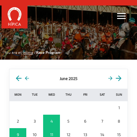
You are at:
Home
Race Program
June 2025
MON
TUE
WED
THU
FRI
SAT
SUN
1
2
3
4
5
6
7
8
9
10
11
12
13
14
15