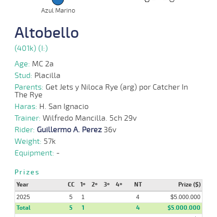
15-
Azul Marino
03-
HCH
1200m
1:09:79
18 1/4
16,1
Clasi.
4º
396k/5
2025
Altobello
(401k) (I:)
05-
03-
VS
1000m
0:58:62
5,8
Cond.
1º
400k/5
2025
Age:
MC 2a
Stud:
Placilla
Parents:
Get Jets y Niloca Rye (arg) por Catcher In
The Rye
15-
02-
HCH
1200m
1:12:48
24 1/4
10,9
Cond.
5º
391k/5
Haras:
2025
H. San Ignacio
Trainer:
Wilfredo Mancilla. 5ch 29v
Rider:
Guillermo A. Perez
36v
Weight:
57k
02-
02-
VS
1000m
0:59:16
1 1/2
24,2
Clasi.
5º
390k/5
Equipment:
-
2025
Prizes
Year
CC
1º
2º
3º
4º
NT
Prize ($)
2025
5
1
4
$5.000.000
Total
5
1
4
$5.000.000