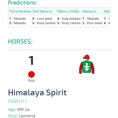
Predictions:
Tierra Derecha
Solo Hipica.cl
Hípica y Futbol
Hipicos.cl
Hipicavir
7
- Sibarato
9
- Loco amor
6
- King octopus
7
- Sibarato
7
- Sibara
3
- Altobello
5
- Rosy l'amore
5
- Rosy l'amore
2
- Poor smell
6
- King 
HORSES:
1
Rojo
Himalaya Spirit
(522k) (I:)
Age:
MR 2a
Stud:
Leontina