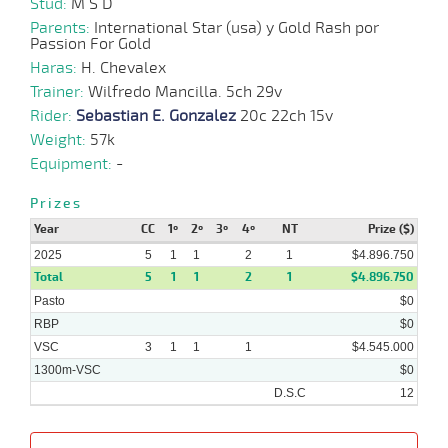
Stud:
M S D
02-
04-
VS
1000m
0:58:91
1/2
1,7
Cond.
2º
497k/57
Parents:
International Star (usa) y Gold Rash por
2025
Passion For Gold
Haras:
H. Chevalex
19-
03-
VS
1000m
0:58:24
2 1/4
8,9
Cond.
2º
500k/57
Trainer:
Wilfredo Mancilla. 5ch 29v
2025
Rider:
Sebastian E. Gonzalez
20c 22ch 15v
Weight:
57k
12-
03-
VS
1100m
1:10:47
7 3/4
9,5
Cond.
3º
497k/57
Equipment:
-
2025
Prizes
Year
CC
1º
2º
3º
4º
NT
Prize ($)
2025
5
1
1
2
1
$4.896.750
Total
5
1
1
2
1
$4.896.750
Pasto
$0
RBP
$0
VSC
3
1
1
1
$4.545.000
1300m-VSC
$0
D.S.C
12