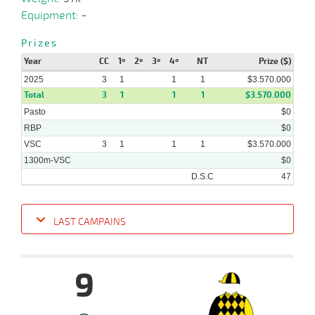
2025
Equipment:
-
Prizes
27-
Year
CC
1º
2º
3º
4º
NT
Prize ($)
03-
HCH
1300m
1:18:29
15 1/2
22,5
Cond.
9º
456k/5
2025
2025
3
1
1
1
$3.570.000
Total
3
1
1
1
$3.570.000
Pasto
$0
RBP
$0
VSC
3
1
1
1
$3.570.000
1300m-VSC
$0
D.S.C
47
LAST CAMPAINS
Date
Turf
Distance
Index
Time
Distance
Ret
Type
Pº
Weigh
9
23-
04-
VS
1000m
0:58:90
7,7
Cond.
1º
430k/5
2025