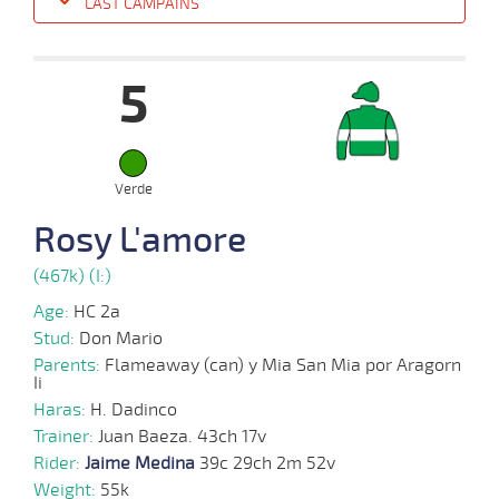
LAST CAMPAINS
Date
Turf
Distance
Index
Time
Distance
Ret
Type
Pº
Weigh
5
26-
05-
VS
1100m
1:07:65
3,5
Cond.
1º
491k/5
2025
Verde
Rosy L'amore
26-
04-
HCH
1200m
1:13:08
15
7,3
Cond.
8º
489k/5
(467k) (I:)
2025
Age:
HC 2a
Stud:
Don Mario
Parents:
Flameaway (can) y Mia San Mia por Aragorn
Ii
Haras:
H. Dadinco
Trainer:
Juan Baeza. 43ch 17v
Rider:
Jaime Medina
39c 29ch 2m 52v
Weight:
55k