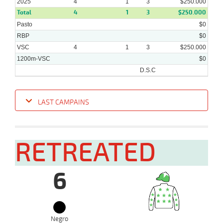
2025
4
1
3
$250.000
Total
4
1
3
$250.000
Pasto
$0
RBP
$0
VSC
4
1
3
$250.000
1200m-VSC
$0
D.S.C
LAST CAMPAINS
Date
Turf
Distance
Index
Time
Distance
Ret
Type
Pº
Weigh
RETREATED
10-
09-
VS
1200m
1:14:42
22 1/2
49,9
Cond.
9º
440k/5
2025
6
27-
08-
VS
1100m
1:08:09
10 3/4
48,6
Cond.
6º
442k/5
2025
Negro