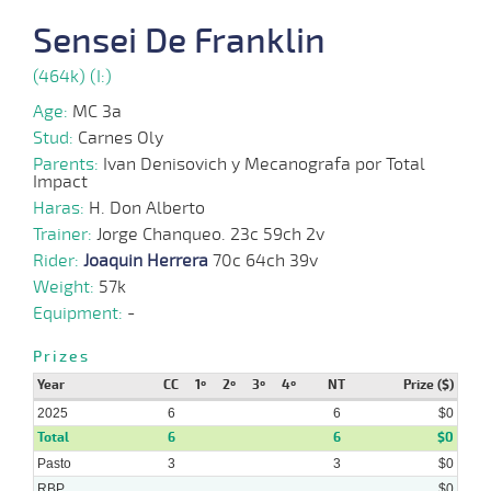
18-
08-
VS
1300m
1:23:30
17 1/4
44,9
Cond.
10º
440k/5
Sensei De Franklin
2025
(464k) (I:)
31-
Age:
MC 3a
03-
VS
1300m
1:18:43
8 1/2
84,8
Cond.
4º
435k/5
2025
Stud:
Carnes Oly
Parents:
Ivan Denisovich y Mecanografa por Total
Impact
19-
03-
VS
1000m
0:58:24
7
56,7
Cond.
7º
435k/5
Haras:
H. Don Alberto
2025
Trainer:
Jorge Chanqueo. 23c 59ch 2v
Rider:
Joaquin Herrera
70c 64ch 39v
Weight:
57k
Equipment:
-
Prizes
Year
CC
1º
2º
3º
4º
NT
Prize ($)
2025
6
6
$0
Total
6
6
$0
Pasto
3
3
$0
RBP
$0