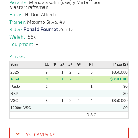
Parents:
Mendelssohn (usa) y Mirtaff por
Mastercraftsman
Haras:
20-
H. Don Alberto
06-
CHS
1000m
0:59:31
6 3/4
87,2
Cond.
7º
475k/5
Trainer:
2025
Maximo Silva. 4v
Rider:
Ronald Fournet
2ch 1v
Weight:
56k
16-
Equipment:
-
06-
CHS
1300m
1:20:81
35 1/2
97,4
Cond.
12º
481k/5
2025
Prizes
Year
CC
1º
2º
3º
4º
NT
Prize ($)
2025
9
1
2
1
5
$850.000
08-
Total
9
1
2
1
5
$850.000
06-
CHS
1000m
0:59:71
12 1/4
33,8
Cond.
10º
475k/5
2025
Pasto
1
1
$0
RBP
$0
VSC
8
1
2
1
4
$850.000
1200m-VSC
$0
D.S.C
LAST CAMPAINS