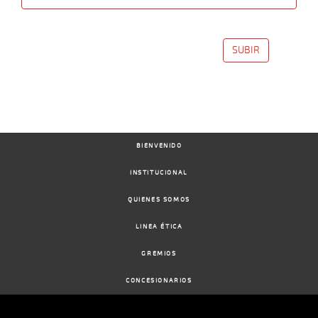
Date
Turf
Distance
Index
Time
Distance
Ret
Type
Pº
Weigh
SUBIR
10-
09-
VS
1200m
1:14:42
11 1/4
17,1
Cond.
3º
515k/54
2025
BIENVENIDO
INSTITUCIONAL
QUIENES SOMOS
LINEA ÉTICA
GREMIOS
CONCESIONARIOS