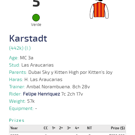
5
10-
09-
VS
1200m
1:14:42
21 1/2
4,3
Cond.
8º
490k/57
2025
Verde
12-
05-
VS
1000m
1:00:25
2 3/4
2,9
Cond.
2º
492k/57
Karstadt
2025
(442k) (I:)
23-
Age:
MC 3a
04-
VS
1000m
0:58:90
1 1/4
5,2
Cond.
3º
491k/57
2025
Stud:
Las Araucarias
Parents:
Dubai Sky y Kitten High por Kitten's Joy
Haras:
H. Las Araucarias
Trainer:
Anibal Norambuena. 8ch 28v
Rider:
Felipe Henriquez
7c 2ch 17v
Weight:
57k
Equipment:
-
Prizes
Year
CC
1º
2º
3º
4º
NT
Prize ($)