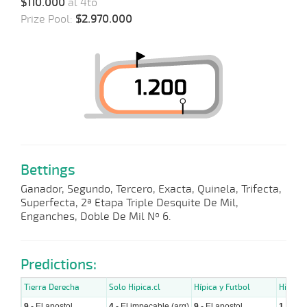
$110.000
al 4to
Prize Pool:
$2.970.000
Bettings
Ganador, Segundo, Tercero, Exacta, Quinela, Trifecta,
Superfecta, 2ª Etapa Triple Desquite De Mil,
Enganches, Doble De Mil Nº 6.
Predictions:
Tierra Derecha
Solo Hipica.cl
Hípica y Futbol
Hipicos
9
- El apostol
4
- El impecable (arg)
9
- El apostol
1
- Sum