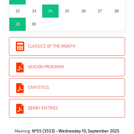
22
23
24
25
26
27
28
29
30
CLASSICS OF THE MONTH
SEASON PROGRAM
STATISTICS
DERBY ENTRIES
Meeting:
Nº55 (3553) - Wednesday 10, September 2025