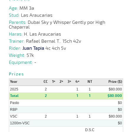
Age:
MM 3a
Stud:
Las Araucarias
Parents:
Dubai Sky y Whisper Gently por High
Chaparral
Haras:
H. Las Araucarias
Trainer:
Rafael Bernal T.. 15ch 42v
Rider:
Juan Tapia
4c 4ch 5v
Weight:
57k
Equipment:
-
Prizes
Year
CC
1º
2º
3º
4º
NT
Prize ($)
2025
2
1
1
$80.000
Total
2
1
1
$80.000
Pasto
$0
RBP
$0
VSC
2
1
1
$80.000
1200m-VSC
$0
D.S.C