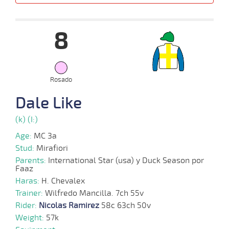
Date
Turf
Distance
Index
Time
Distance
Ret
Type
Pº
Weigh
8
10-
09-
VS
1200m
1:14:42
12
15,9
Cond.
5º
463k/53
2025
Rosado
27-
08-
VS
1100m
1:10:09
8 1/4
3,3
Cond.
5º
462k/57
Dale Like
2025
(k) (I:)
Age:
MC 3a
20-
Stud:
Mirafiori
08-
VS
1100m
1:10:50
7 3/4
4,1
Cond.
2º
466k/57
2025
Parents:
International Star (usa) y Duck Season por
Faaz
Haras:
H. Chevalex
Trainer:
13-
Wilfredo Mancilla. 7ch 55v
08-
VS
1100m
1:10:45
4 1/2
3,2
Cond.
7º
470k/57
Rider:
2025
Nicolas Ramirez
58c 63ch 50v
Weight:
57k