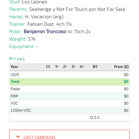
Stud:
Los Leones
Parents:
Seahenge y Not For Touch por Not For Sale
10-
04-
HCH
1500m
1:33:39
5
12,3
Cond.
3º
455k/
Haras:
H. Vacacion (arg)
2025
Trainer:
Fabian Diaz. 4ch 11v
Rider:
Benjamin Troncoso
4c 15ch 2v
31-
03-
VS
1300m
1:18:43
3 3/4
3,3
Cond.
2º
459k/
Weight:
57k
2025
Equipment:
-
05-
03-
VS
1000m
0:58:62
PCZ
1,9
Cond.
2º
456k/
Prizes
2025
Year
CC
1º
2º
3º
4º
NT
Prize ($)
2025
$0
Total
$0
Pasto
$0
RBP
$0
VSC
$0
1200m-VSC
$0
D.S.C
LAST CAMPAINS