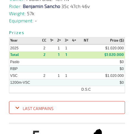
Rider:
Benjamin Sancho
35c 47ch 46v
Weight:
57k
Equipment:
-
Prizes
Year
CC
1º
2º
3º
4º
NT
Prize ($)
2025
2
1
1
$1.020.000
Total
2
1
1
$1.020.000
Pasto
$0
RBP
$0
VSC
2
1
1
$1.020.000
1200m-VSC
$0
D.S.C
LAST CAMPAINS
Date
Turf
Distance
Index
Time
Distance
Ret
Type
Pº
Weight