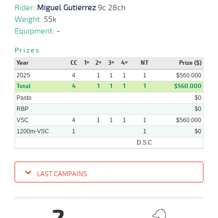
Rider:
Miguel Gutierrez
9c 28ch
Weight:
55k
Equipment:
-
Prizes
Year
CC
1º
2º
3º
4º
NT
Prize ($)
2025
4
1
1
1
1
$560.000
Total
4
1
1
1
1
$560.000
Pasto
$0
RBP
$0
VSC
4
1
1
1
1
$560.000
1200m-VSC
1
1
$0
D.S.C
LAST CAMPAINS
Date
Turf
Distance
Index
Time
Distance
Ret
Type
Pº
Weigh
10-