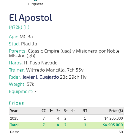
Turquesa
El Apostol
(472k) (I:)
Age:
MC 3a
Stud:
Placilla
Parents:
Classic Empire (usa) y Misionera por Noble
Mission (gb)
Haras:
H. Paso Nevado
Trainer:
Wilfredo Mancilla. 7ch 55v
Rider:
Javier I. Guajardo
23c 29ch 11v
Weight:
57k
Equipment:
-
Prizes
Year
CC
1º
2º
3º
4º
NT
Prize ($)
2025
7
4
2
1
$4.905.000
Total
7
4
2
1
$4.905.000
Pasto
$0