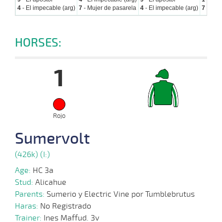
4
- El impecable (arg)
7
- Mujer de pasarela
4
- El impecable (arg)
7
- Muj
HORSES:
1
Rojo
Sumervolt
(426k) (I:)
Age:
HC 3a
Stud:
Alicahue
Parents:
Sumerio y Electric Vine por Tumblebrutus
Haras:
No Registrado
Trainer:
Ines Maffud. 3v