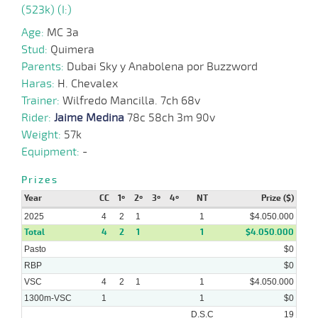
(523k) (I:)
06-
Age:
MC 3a
08-
VS
1100m
1:07:60
5 3/4
4,8
Cond.
2º
508k/5
2025
Stud:
Quimera
Parents:
Dubai Sky y Anabolena por Buzzword
21-
Haras:
07-
VS
H. Chevalex
1100m
1:09:79
3/4
4,5
Cond.
3º
508k/5
2025
Trainer:
Wilfredo Mancilla. 7ch 68v
Rider:
Jaime Medina
78c 58ch 3m 90v
Weight:
57k
Equipment:
-
Prizes
Year
CC
1º
2º
3º
4º
NT
Prize ($)
2025
4
2
1
1
$4.050.000
Total
4
2
1
1
$4.050.000
Pasto
$0
RBP
$0
VSC
4
2
1
1
$4.050.000
1300m-VSC
1
1
$0
D.S.C
19