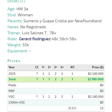
(459k) (I:)
Age:
HM 3a
10-
Stud:
Winman
09-
VS
1200m
1:14:42
16 1/4
8,6
Cond.
7º
425k/56
2025
Parents:
Sumerio y Guapa Criolla por Newfoundland
Haras:
No Registrado
Trainer:
Luis Salinas T.. 78v
27-
Rider:
Gerard Rodriguez
48c 58ch 58v
08-
VS
1100m
1:10:09
2 1/2
2,3
Cond.
2º
426k/57
2025
Weight:
55k
Equipment:
-
13-
Prizes
08-
VS
1100m
1:10:45
NARIZ
4,6
Cond.
2º
423k/57
2025
Year
CC
1º
2º
3º
4º
NT
Prize ($)
2025
7
1
1
2
2
1
$2.180.000
Total
23-
7
1
1
2
2
1
$2.180.000
07-
VS
1100m
1:10:65
2
6,3
Cond.
4º
427k/57
Pasto
2025
$0
RBP
$0
VSC
7
1
1
2
2
1
$2.180.000
1300m-VSC
$0
D.S.C
12