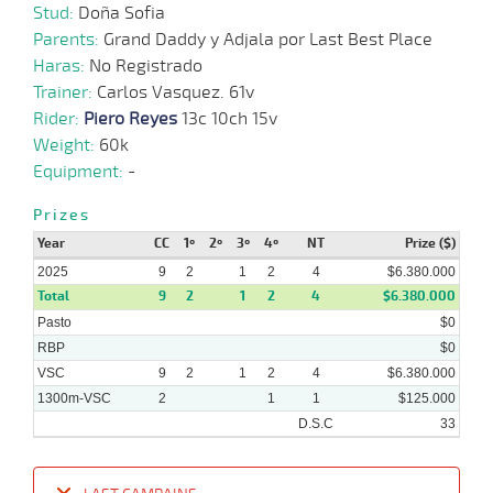
Stud:
Doña Sofia
Parents:
Grand Daddy y Adjala por Last Best Place
Haras:
No Registrado
Trainer:
Carlos Vasquez. 61v
Rider:
Piero Reyes
13c 10ch 15v
Weight:
60k
Equipment:
-
Prizes
Year
CC
1º
2º
3º
4º
NT
Prize ($)
2025
9
2
1
2
4
$6.380.000
Total
9
2
1
2
4
$6.380.000
Pasto
$0
RBP
$0
VSC
9
2
1
2
4
$6.380.000
1300m-VSC
2
1
1
$125.000
D.S.C
33