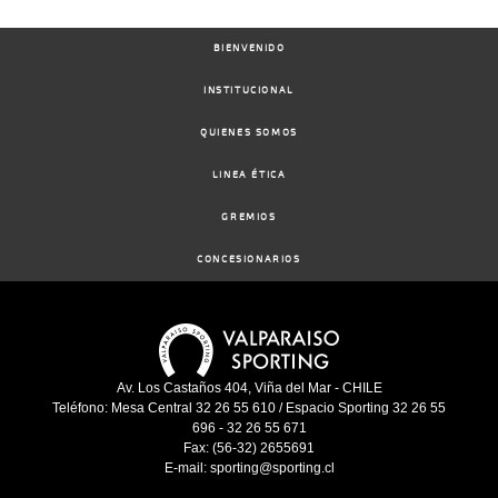
24-
20 al
09-
VS
1100m
1:07:52
4
4,1
Hand.
4º
451k/
15
2025
BIENVENIDO
INSTITUCIONAL
13-
09-
HCH
1200m
1:09:65
12 1/4
13
Clasi.
12º
453k/
QUIENES SOMOS
2025
LINEA ÉTICA
01-
GREMIOS
09-
VS
1300m
1:21:12
2,7
Clasi.
1º
452k/
2025
CONCESIONARIOS
20-
08-
VS
1400m
1:28:27
5 1/2
3,7
Clasi.
5º
457k/
2025
Av. Los Castaños 404, Viña del Mar - CHILE
Teléfono: Mesa Central 32 26 55 610 / Espacio Sporting 32 26 55
04-
696 - 32 26 55 671
08-
VS
1300m
1:20:98
NARIZ
6,7
Clasi.
2º
459k/
2025
Fax: (56-32) 2655691
E-mail: sporting@sporting.cl