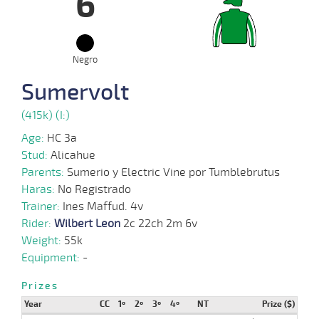
6
15-
09-
VS
1100m
1:10:11
2,6
Cond.
1º
472k/
2025
Negro
10-
09-
VS
1100m
1:08:08
2 3/4
7,5
Cond.
2º
470k/
2025
Sumervolt
(415k) (I:)
01-
09-
VS
1100m
1:08:84
10 3/4
18,2
Cond.
6º
468k/
Age:
HC 3a
2025
Stud:
Alicahue
Parents:
Sumerio y Electric Vine por Tumblebrutus
05-
Haras:
No Registrado
07-
HCH
1000m
0:56:57
14 1/2
19,2
Cond.
13º
472k/
2025
Trainer:
Ines Maffud. 4v
Rider:
Wilbert Leon
2c 22ch 2m 6v
Weight:
55k
31-
Equipment:
-
05-
HCH
1300m
1:18:07
23 3/4
85,7
Cond.
7º
477k/
2025
Prizes
Year
CC
1º
2º
3º
4º
NT
Prize ($)