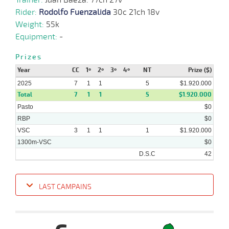
Rider:
Rodolfo Fuenzalida
30c 21ch 18v
Weight:
55k
Equipment:
-
Prizes
Year
CC
1º
2º
3º
4º
NT
Prize ($)
2025
7
1
1
5
$1.920.000
Total
7
1
1
5
$1.920.000
Pasto
$0
RBP
$0
VSC
3
1
1
1
$1.920.000
1300m-VSC
$0
D.S.C
42
LAST CAMPAINS
Date
Turf
Distance
Index
Time
Distance
Ret
Type
Pº
Weig