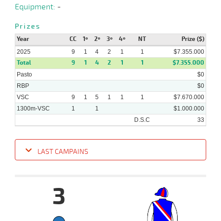
Equipment:
-
Prizes
Year
CC
1º
2º
3º
4º
NT
Prize ($)
2025
9
1
4
2
1
1
$7.355.000
Total
9
1
4
2
1
1
$7.355.000
Pasto
$0
RBP
$0
VSC
9
1
5
1
1
1
$7.670.000
1300m-VSC
1
1
$1.000.000
D.S.C
33
LAST CAMPAINS
Date
Turf
Distance
Index
Time
Distance
Ret
Type
Pº
Weig
3
24-
09-
VS
1500m
1:34:16
4
3,3
Clasi.
4º
472k/
2025