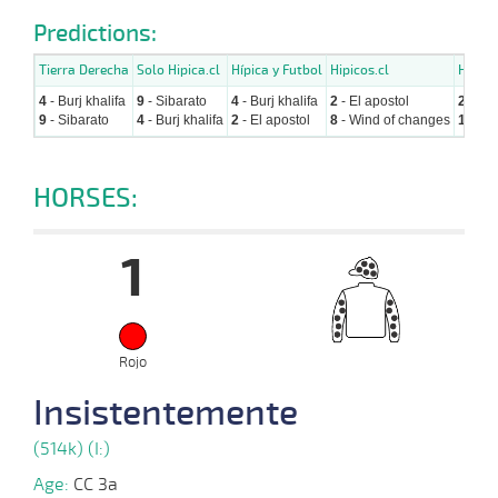
Predictions:
Tierra Derecha
Solo Hipica.cl
Hípica y Futbol
Hipicos.cl
Hipica
4
- Burj khalifa
9
- Sibarato
4
- Burj khalifa
2
- El apostol
2
- El 
9
- Sibarato
4
- Burj khalifa
2
- El apostol
8
- Wind of changes
1
- Ins
HORSES:
1
Rojo
Insistentemente
(514k) (I:)
Age:
CC 3a