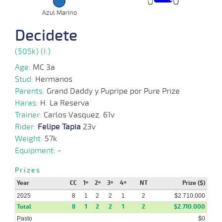
10-
Azul Marino
09-
VS
1200m
1:14:42
1,3
Cond.
1º
470k/
2025
Decidete
(505k) (I:)
03-
09-
VS
1100m
1:07:99
1 1/4
1,4
Cond.
2º
472k/
2025
Age:
MC 3a
Stud:
Hermanos
Parents:
Grand Daddy y Pupripe por Pure Prize
04-
08-
VS
1400m
1:29:00
26
1,6
Cond.
11º
470k/
Haras:
H. La Reserva
2025
Trainer:
Carlos Vasquez. 61v
Rider:
Felipe Tapia
23v
10-
Weight:
57k
04-
HCH
1500m
1:33:39
5
12,3
Cond.
3º
455k/
2025
Equipment:
-
31-
Prizes
03-
VS
1300m
1:18:43
3 3/4
3,3
Cond.
2º
459k/
2025
Year
CC
1º
2º
3º
4º
NT
Prize ($)
2025
8
1
2
2
1
2
$2.710.000
Total
8
1
2
2
1
2
$2.710.000
Pasto
$0