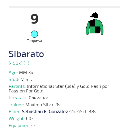
Date
Turf
Distance
Index
Time
Distance
Ret
Type
Pº
Weig
9
06-
10-
VS
1200m
1:14:80
19 1/2
12,9
Clasi.
9º
450k/5
2025
Turquesa
20-
Sibarato
08-
VS
1100m
1:10:50
2,3
Cond.
1º
447k/5
2025
(450k) (I:)
Age:
MM 3a
26-
Stud:
M S D
07-
HCH
1000m
0:58:42
5 1/4
2,9
Cond.
5º
449k/5
2025
Parents:
International Star (usa) y Gold Rash por
Passion For Gold
Haras:
H. Chevalex
Trainer:
Maximo Silva. 9v
Rider:
Sebastian E. Gonzalez
41c 45ch 38v
Weight:
60k
Equipment:
-