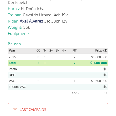
09-
VS
1100m
1:10:11
4 1/2
14,0
Cond.
2º
465k/5
Denisovich
2025
Haras:
H. Doña Icha
Trainer:
Osvaldo Urbina. 4ch 19v
Rider:
Axel Alvarez
31c 33ch 12v
10-
09-
VS
1100m
1:08:88
6
14,3
Cond.
3º
466k/5
Weight:
55k
2025
Equipment:
-
Prizes
27-
08-
VS
1100m
1:10:09
11 1/2
9,0
Cond.
8º
470k/5
Year
CC
1º
2º
3º
4º
NT
Prize ($)
2025
2025
3
1
2
$1.600.000
Total
3
1
2
$1.600.000
Pasto
$0
RBP
$0
VSC
2
1
1
$1.600.000
1300m-VSC
$0
D.S.C
21
LAST CAMPAINS