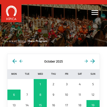
You are at:
Home
Race Program
October 2025
MON
TUE
WED
THU
FRI
SAT
SUN
1
2
3
4
5
6
7
8
9
10
11
12
13
14
15
16
17
18
19