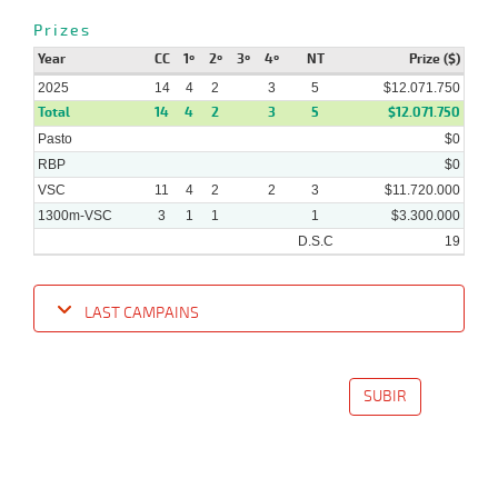
Prizes
Year
CC
1º
2º
3º
4º
NT
Prize ($)
2025
14
4
2
3
5
$12.071.750
Total
14
4
2
3
5
$12.071.750
Pasto
$0
RBP
$0
VSC
11
4
2
2
3
$11.720.000
1300m-VSC
3
1
1
1
$3.300.000
D.S.C
19
LAST CAMPAINS
Date
Turf
Distance
Index
Time
Distance
Ret
Type
Pº
Weig
SUBIR
08-
21 al
10-
VS
1100m
1:07:93
2,5
Hand.
1º
450k/
14
2025