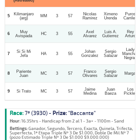
(Retreated)
Kilimanjaro
Nicolas
Ximeno
Puros
5
MM
3
57
(arg)
Ramirez
Urenda
Carriles
Muy
Axel
Luis A.
Rey
6
HC
3
55
Avispada
Alvarez
Gutierrez
Arturo
Lady
Si Si Mi
Johan
Sergio
7
HA
3
55
Manchas
Jefa
Gonzalez
Salazar
Negras
Pariente
Franco
Sergio
8
MC
3
57
Margal
Juan
Olivares
Salazar
Jaime
Juan
Los
9
Si Trato
MC
3
57
Medina
Baeza
Pickles
Race:
7ª (3930) -
Prize:
"Baccante"
Hour:
16:35hrs - Handicap from 2 al 1 - 3a+ - 1100m - Sand
Bettings:
Ganador, Segundo, Tercero, Exacta, Quinela, Trifecta,
Superfecta, 1ª Etapa Triple Nº 3 De $1.000, Doble De Mil Nº 7
(pozo Estimado Triple Nº 3 De $1.000 $9.000.000)