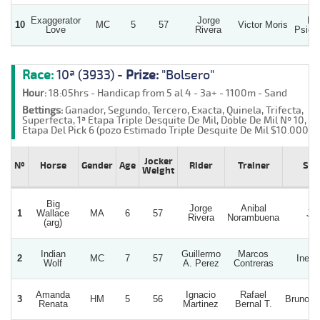
Exaggerator
Jorge
Lo
10
MC
5
57
Victor Moris
Love
Rivera
Psiqu
Race:
10ª (3933) -
Prize:
"Bolsero"
Hour:
18:05hrs - Handicap from 5 al 4 - 3a+ - 1100m - Sand
Bettings:
Ganador, Segundo, Tercero, Exacta, Quinela, Trifecta,
Superfecta, 1ª Etapa Triple Desquite De Mil, Doble De Mil Nº 10, 2ª
Etapa Del Pick 6 (pozo Estimado Triple Desquite De Mil $10.000.0
Jocker
Nº
Horse
Gender
Age
Rider
Trainer
Stu
Weight
Big
Jorge
Anibal
1
Wallace
MA
6
57
J.j.
Rivera
Norambuena
(arg)
Indian
Guillermo
Marcos
2
MC
7
57
Inefa
Wolf
A. Perez
Contreras
Amanda
Ignacio
Rafael
3
HM
5
56
Bruno A
Renata
Martinez
Bernal T.