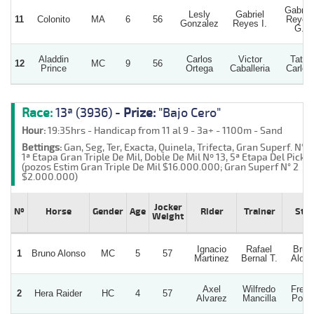
Gabriel
Lesly
Gabriel
11
Colonito
MA
6
56
Reyes
Gonzalez
Reyes I.
G.
Aladdin
Carlos
Victor
Tata
12
MC
9
56
Prince
Ortega
Caballeria
Carlos
Race:
13ª (3936) -
Prize:
"Bajo Cero"
Hour:
19:35hrs - Handicap from 11 al 9 - 3a+ - 1100m - Sand
Bettings:
Gan, Seg, Ter, Exacta, Quinela, Trifecta, Gran Superf. N°2,
1ª Etapa Gran Triple De Mil, Doble De Mil Nº 13, 5ª Etapa Del Pick 6
(pozos Estim Gran Triple De Mil $16.000.000; Gran Superf N° 2
$2.000.000)
Jocker
Nº
Horse
Gender
Age
Rider
Trainer
Stu
Weight
Ignacio
Rafael
Brun
1
Bruno Alonso
MC
5
57
Martinez
Bernal T.
Alon
Axel
Wilfredo
Fren
2
Hera Raider
HC
4
57
Alvarez
Mancilla
Potat