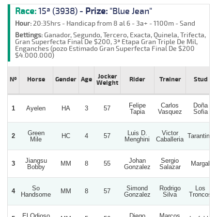
Race:
15ª (3938) -
Prize:
"Blue Jean"
Hour:
20:35hrs - Handicap from 8 al 6 - 3a+ - 1100m - Sand
Bettings:
Ganador, Segundo, Tercero, Exacta, Quinela, Trifecta,
Gran Superfecta Final De $200, 3ª Etapa Gran Triple De Mil,
Enganches (pozo Estimado Gran Superfecta Final De $200
$4.000.000)
Jocker
Nº
Horse
Gender
Age
Rider
Trainer
Stud
Weight
Felipe
Carlos
Doña
1
Ayelen
HA
3
57
Tapia
Vasquez
Sofia
Green
Luis D.
Victor
2
HC
4
57
Tarantino
Mile
Menghini
Caballeria
Jiangsu
Johan
Sergio
3
MM
8
55
Margal
Bobby
Gonzalez
Salazar
So
Simond
Rodrigo
Los
4
MM
8
57
Handsome
Gonzalez
Silva
Troncos
El Odioso
Diego
Marcos