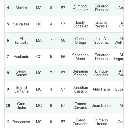
Simond
Eduardo
4
Mairito
MA
8
57
Angel
Gonzalez
Donoso
Lesly
Gabriel
Doñ
5
Santa Isa
HC
4
57
Gonzalez
Reyes I.
Crist
El
Carlos
Luis A.
Roge
6
MA
7
56
Tenasita
Ortega
Gutierrez
Wellman
Sebastian
Eduardo
Si N
7
Exultante
CC
5
56
Marin
Donoso
Organiz
Señor
Benjamin
Enrique
Alfon
8
MC
7
57
Seremi
Sancho
Lagunas
Bacqu
Soy El
Jonathan
9
MC
4
57
Aldo Parra
Super S
Cantante
Castillo
Gran
Franco
10
MC
6
57
Juan Belzu
Mile
Bicho
Olivares
Diego
Ximeno
11
Rossonero
MC
6
57
Casim
Carvacho
Urenda