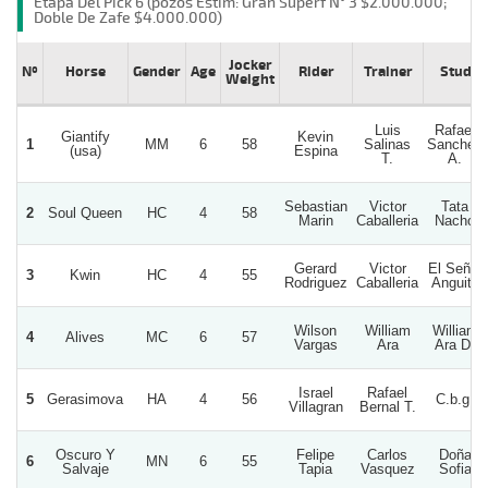
Etapa Del Pick 6 (pozos Estim: Gran Superf N° 3 $2.000.000;
Doble De Zafe $4.000.000)
Jocker
Nº
Horse
Gender
Age
Rider
Trainer
Stud
Weight
Luis
Rafael
Giantify
Kevin
1
MM
6
58
Salinas
Sanchez
(usa)
Espina
T.
A.
Sebastian
Victor
Tata
2
Soul Queen
HC
4
58
Marin
Caballeria
Nacho
Gerard
Victor
El Señor
3
Kwin
HC
4
55
Rodriguez
Caballeria
Anguita
Wilson
William
William
4
Alives
MC
6
57
Vargas
Ara
Ara D.
Israel
Rafael
5
Gerasimova
HA
4
56
C.b.g.
Villagran
Bernal T.
Oscuro Y
Felipe
Carlos
Doña
6
MN
6
55
Salvaje
Tapia
Vasquez
Sofia