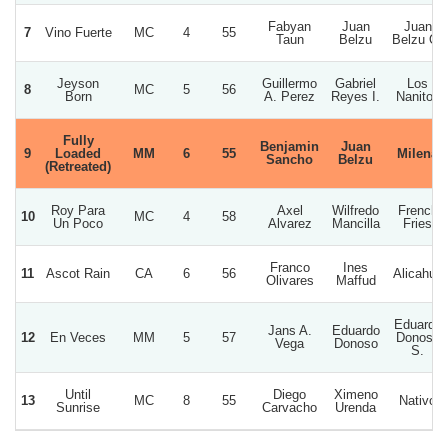
Fabyan
Juan
Juan
7
Vino Fuerte
MC
4
55
Taun
Belzu
Belzu O.
Jeyson
Guillermo
Gabriel
Los
8
MC
5
56
Born
A. Perez
Reyes I.
Nanitos
Fully
Benjamin
Juan
9
Loaded
MM
6
55
Milena
Sancho
Belzu
(Retreated)
Roy Para
Axel
Wilfredo
French
10
MC
4
58
Un Poco
Alvarez
Mancilla
Fries
Franco
Ines
11
Ascot Rain
CA
6
56
Alicahue
Olivares
Maffud
Eduardo
Jans A.
Eduardo
12
En Veces
MM
5
57
Donoso
Vega
Donoso
S.
Until
Diego
Ximeno
13
MC
8
55
Nativo
Sunrise
Carvacho
Urenda