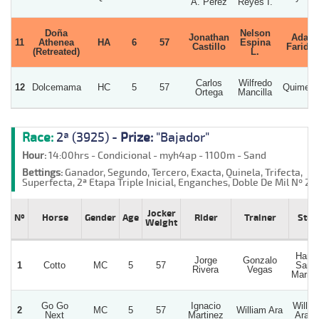
A. Perez
Reyes I.
Doña
Nelson
Jonathan
Ada
11
Athenea
HA
6
57
Espina
Castillo
Faride
(Retreated)
L.
Carlos
Wilfredo
12
Dolcemama
HC
5
57
Quimera
Ortega
Mancilla
Race:
2ª (3925) -
Prize:
"Bajador"
Hour:
14:00hrs - Condicional - myh4ap - 1100m - Sand
Bettings:
Ganador, Segundo, Tercero, Exacta, Quinela, Trifecta,
Superfecta, 2ª Etapa Triple Inicial, Enganches, Doble De Mil Nº 2
Jocker
Nº
Horse
Gender
Age
Rider
Trainer
Stud
Weight
Hara
Jorge
Gonzalo
1
Cotto
MC
5
57
Sant
Rivera
Vegas
Maria
Go Go
Ignacio
Willia
2
MC
5
57
William Ara
Next
Martinez
Ara D