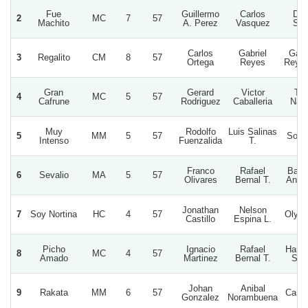
Fue
Guillermo
Carlos
Doñ
2
MC
7
57
Machito
A. Perez
Vasquez
Sof
Carlos
Gabriel
Gabr
3
Regalito
CM
8
57
Ortega
Reyes
Reyes
Gran
Gerard
Victor
Tat
4
MC
5
57
Cafrune
Rodriguez
Caballeria
Nac
Muy
Rodolfo
Luis Salinas
5
MM
5
57
Sonri
Intenso
Fuenzalida
T.
Franco
Rafael
Barb
6
Sevalio
MA
5
57
Olivares
Bernal T.
Angel
Jonathan
Nelson
7
Soy Nortina
HC
4
57
Oly N
Castillo
Espina L.
Picho
Ignacio
Rafael
Haras
8
MC
4
57
Amado
Martinez
Bernal T.
Sel
Johan
Anibal
9
Rakata
MM
6
57
Carna
Gonzalez
Norambuena