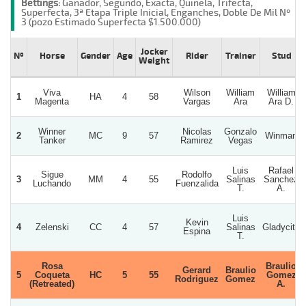
Bettings:
Ganador, Segundo, Exacta, Quinela, Trifecta,
Superfecta, 3ª Etapa Triple Inicial, Enganches, Doble De Mil Nº
3 (pozo Estimado Superfecta $1.500.000)
Jocker
Nº
Horse
Gender
Age
Rider
Trainer
Stud
Weight
Viva
Wilson
William
William
1
HA
4
58
Magenta
Vargas
Ara
Ara D.
Winner
Nicolas
Gonzalo
2
MC
9
57
Winman
Tanker
Ramirez
Vegas
Luis
Rafael
Sigue
Rodolfo
3
MM
4
55
Salinas
Sanchez
Luchando
Fuenzalida
T.
A.
Luis
Kevin
4
Zelenski
CC
4
57
Salinas
Gladycita
Espina
T.
Rosa
Braulio
Gerard
Braulio
5
Coqueta
HC
5
55
Gomez
Rodriguez
Gomez
(Retreated)
A.