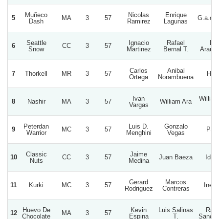
Muñeco
Nicolas
Enrique
5
MA
3
57
G.a.oc
Dash
Ramirez
Lagunas
Seattle
Ignacio
Rafael
La
6
CC
3
57
Snow
Martinez
Bernal T.
Arauca
Carlos
Anibal
7
Thorkell
MR
3
57
Herp
Ortega
Norambuena
Ivan
Willia
8
Nashir
MA
3
57
William Ara
Vargas
D.
Peterdan
Luis D.
Gonzalo
9
MC
3
57
Pali
Warrior
Menghini
Vegas
Classic
Jaime
10
CC
3
57
Juan Baeza
Ident
Nuts
Medina
Gerard
Marcos
11
Kurki
MC
3
57
Inefa
Rodriguez
Contreras
Huevo De
Kevin
Luis Salinas
Rafa
12
MA
3
57
Chocolate
Espina
T.
Sanche