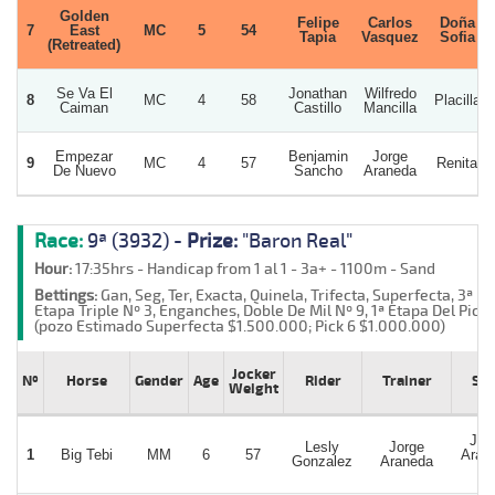
Golden
Felipe
Carlos
Doña
7
East
MC
5
54
Tapia
Vasquez
Sofia
(Retreated)
Se Va El
Jonathan
Wilfredo
8
MC
4
58
Placilla
Caiman
Castillo
Mancilla
Empezar
Benjamin
Jorge
9
MC
4
57
Renita
De Nuevo
Sancho
Araneda
Race:
9ª (3932) -
Prize:
"Baron Real"
Hour:
17:35hrs - Handicap from 1 al 1 - 3a+ - 1100m - Sand
Bettings:
Gan, Seg, Ter, Exacta, Quinela, Trifecta, Superfecta, 3ª
Etapa Triple Nº 3, Enganches, Doble De Mil Nº 9, 1ª Etapa Del Pick 
(pozo Estimado Superfecta $1.500.000; Pick 6 $1.000.000)
Jocker
Nº
Horse
Gender
Age
Rider
Trainer
St
Weight
Jor
Lesly
Jorge
1
Big Tebi
MM
6
57
Aran
Gonzalez
Araneda
M.