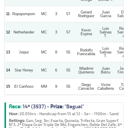
Gerard
Juan
Don
11
Ropopompom
MC
3
57
Rodriguez
Garcia
Salvad
Luis
Rafae
Kevin
12
Netherlander
MC
3
57
Salinas
Sanch
Espina
T.
A.
Luis
Rafae
Rodolfo
13
Joipur
MC
8
55
Salinas
Sanch
Fuenzalida
T.
A.
Wladimir
Juan
Jaim
14
Star Honey
MC
6
55
Quinteros
Belzu
Trinca
Diego
Victor
Tata
15
El Cariñoso
MM
9
55
Carvacho
Caballeria
Carlo
Race:
14ª (3937) -
Prize:
"Bagual"
Hour:
20:05hrs - Handicap from 15 al 12 - 3a+ - 1100m - Sand
Bettings:
Gan, Seg, Ter, Exacta, Quinela, Trifecta, Gran Superf
N°3, 2ª Etapa Gran Triple De Mil, Enganches, Doble Del Zafe, 6ª