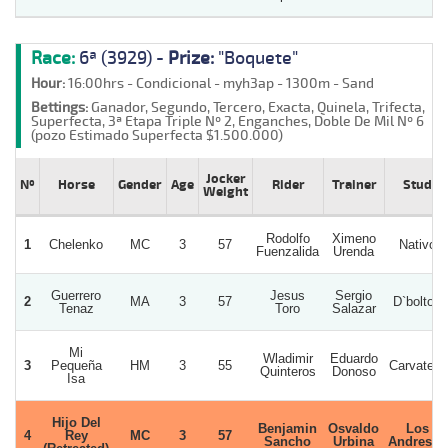
Race:
6ª (3929) -
Prize:
"Boquete"
Hour:
16:00hrs - Condicional - myh3ap - 1300m - Sand
Bettings:
Ganador, Segundo, Tercero, Exacta, Quinela, Trifecta,
Superfecta, 3ª Etapa Triple Nº 2, Enganches, Doble De Mil Nº 6
(pozo Estimado Superfecta $1.500.000)
Jocker
Nº
Horse
Gender
Age
Rider
Trainer
Stud
Weight
Rodolfo
Ximeno
1
Chelenko
MC
3
57
Nativo
Fuenzalida
Urenda
Guerrero
Jesus
Sergio
2
MA
3
57
D`bolton
Tenaz
Toro
Salazar
Mi
Wladimir
Eduardo
3
Pequeña
HM
3
55
Carvatero
Quinteros
Donoso
Isa
Hijo Del
Benjamin
Osvaldo
Los
4
Rey
MC
3
57
Sancho
Urbina
Andreses