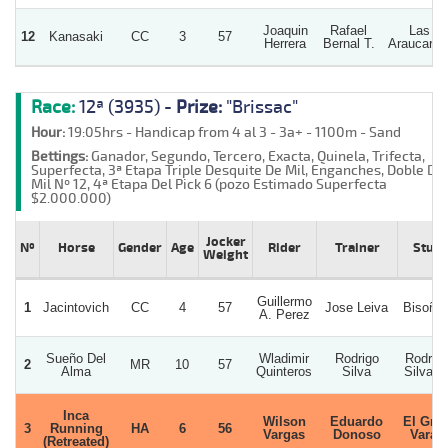
Joaquin
Rafael
Las
12
Kanasaki
CC
3
57
Herrera
Bernal T.
Araucaria
Race:
12ª (3935) -
Prize:
"Brissac"
Hour:
19:05hrs - Handicap from 4 al 3 - 3a+ - 1100m - Sand
Bettings:
Ganador, Segundo, Tercero, Exacta, Quinela, Trifecta,
Superfecta, 3ª Etapa Triple Desquite De Mil, Enganches, Doble De
Mil Nº 12, 4ª Etapa Del Pick 6 (pozo Estimado Superfecta
$2.000.000)
Jocker
Nº
Horse
Gender
Age
Rider
Trainer
Stud
Weight
Guillermo
1
Jacintovich
CC
4
57
Jose Leiva
Bisoñit
A. Perez
Sueño Del
Wladimir
Rodrigo
Rodrig
2
MR
10
57
Alma
Quinteros
Silva
Silva S
Inca
Wilson
Eduardo
El Gra
3
Running
HA
6
56
Vargas
Donoso
Varas
(Retreated)