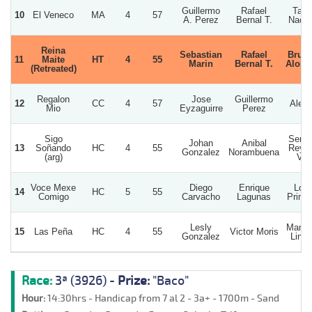
Guillermo
Rafael
Tata
10
El Veneco
MA
4
57
A. Perez
Bernal T.
Nach
Reina
Sebastian
Rafael
Brun
11
Maite
HT
4
55
Marin
Bernal T.
Alons
(Retreated)
Regalon
Jose
Guillermo
12
CC
4
57
Alep
Mio
Eyzaguirre
Perez
Sigo
Sergi
Johan
Anibal
13
Soñando
HC
4
55
Reye
Gonzalez
Norambuena
(arg)
V.
Voce Mexe
Diego
Enrique
Los
14
HC
5
55
Comigo
Carvacho
Lagunas
Primo
Lesly
Mamit
15
Las Peña
HC
4
55
Victor Moris
Gonzalez
Linda
Race:
3ª (3926) -
Prize:
"Baco"
Hour:
14:30hrs - Handicap from 7 al 2 - 3a+ - 1700m - Sand