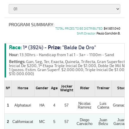
PROGRAM SUMMARY:
TOTAL PRIZES TO BE DISTRIBUTED:
$41.651.040
Shift Director:
Paulo Gorichón B.
Race:
1ª (3924) -
Prize:
"Balde De Oro"
Hour:
13:30hrs - Handicap from 1 al 1 - 3a+ - 1100m - Sand
Bettings:
Gan, Seg, Ter, Exacta, Quinela, Trifecta, Gran Superfecta
Inicial De $200, 1ª Etapa Triple Inicial De $1.000, Doble De Mil Nº
1 (pozos: Estim. Gran Superf. $2.000.000; Triple Inicial De $1.000
$10.000.000)
Jocker
Nº
Horse
Gender
Age
Rider
Trainer
Stud
Weight
Nicolas
Luis
1
Alphatauri
HA
4
57
Granadill
Ramirez
Catena
Diego
Juan
Juan
2
Californiacat
MC
5
57
Carvacho
Belzu
Garcia V.