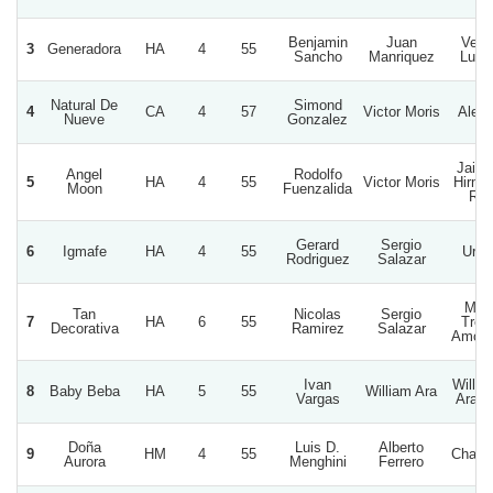
Benjamin
Juan
Very
3
Generadora
HA
4
55
Sancho
Manriquez
Luck
Natural De
Simond
4
CA
4
57
Victor Moris
Alep
Nueve
Gonzalez
Jaim
Angel
Rodolfo
5
HA
4
55
Victor Moris
Hirma
Moon
Fuenzalida
R.
Gerard
Sergio
6
Igmafe
HA
4
55
Urra
Rodriguez
Salazar
Mis
Tan
Nicolas
Sergio
7
HA
6
55
Tres
Decorativa
Ramirez
Salazar
Amore
Ivan
Willia
8
Baby Beba
HA
5
55
William Ara
Vargas
Ara D
Doña
Luis D.
Alberto
9
HM
4
55
Charr
Aurora
Menghini
Ferrero