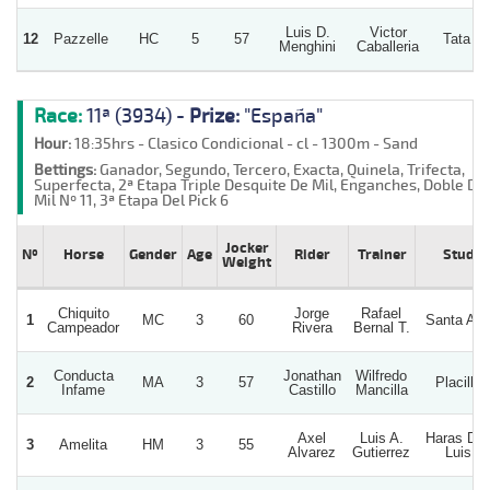
Luis D.
Victor
12
Pazzelle
HC
5
57
Tata N
Menghini
Caballeria
Race:
11ª (3934) -
Prize:
"España"
Hour:
18:35hrs - Clasico Condicional - cl - 1300m - Sand
Bettings:
Ganador, Segundo, Tercero, Exacta, Quinela, Trifecta,
Superfecta, 2ª Etapa Triple Desquite De Mil, Enganches, Doble De
Mil Nº 11, 3ª Etapa Del Pick 6
Jocker
Nº
Horse
Gender
Age
Rider
Trainer
Stud
Weight
Chiquito
Jorge
Rafael
1
MC
3
60
Santa An
Campeador
Rivera
Bernal T.
Conducta
Jonathan
Wilfredo
2
MA
3
57
Placilla
Infame
Castillo
Mancilla
Axel
Luis A.
Haras Do
3
Amelita
HM
3
55
Alvarez
Gutierrez
Luis