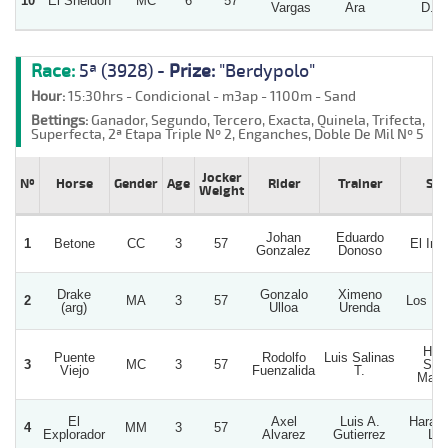
10
El Sheldon
MC
6
57
Vargas
Ara
D.
Race:
5ª (3928) -
Prize:
"Berdypolo"
Hour:
15:30hrs - Condicional - m3ap - 1100m - Sand
Bettings:
Ganador, Segundo, Tercero, Exacta, Quinela, Trifecta,
Superfecta, 2ª Etapa Triple Nº 2, Enganches, Doble De Mil Nº 5
Jocker
Nº
Horse
Gender
Age
Rider
Trainer
Stu
Weight
Johan
Eduardo
1
Betone
CC
3
57
El Imp
Gonzalez
Donoso
Drake
Gonzalo
Ximeno
2
MA
3
57
Los Le
(arg)
Ulloa
Urenda
Har
Puente
Rodolfo
Luis Salinas
3
MC
3
57
San
Viejo
Fuenzalida
T.
Mari
El
Axel
Luis A.
Haras
4
MM
3
57
Explorador
Alvarez
Gutierrez
Lui