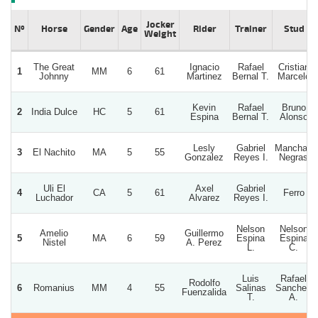
Jocker
Nº
Horse
Gender
Age
Rider
Trainer
Stud
Weight
The Great
Ignacio
Rafael
Cristian
1
MM
6
61
Johnny
Martinez
Bernal T.
Marcelo
Kevin
Rafael
Bruno
2
India Dulce
HC
5
61
Espina
Bernal T.
Alonso
Lesly
Gabriel
Manchas
3
El Nachito
MA
5
55
Gonzalez
Reyes I.
Negras
Uli El
Axel
Gabriel
4
CA
5
61
Ferro
Luchador
Alvarez
Reyes I.
Nelson
Nelson
Amelio
Guillermo
5
MA
6
59
Espina
Espina
Nistel
A. Perez
L.
C.
Luis
Rafael
Rodolfo
6
Romanius
MM
4
55
Salinas
Sanchez
Fuenzalida
T.
A.