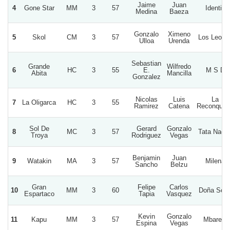
Jaime
Juan
4
Gone Star
MM
3
57
Identic
Medina
Baeza
Gonzalo
Ximeno
5
Skol
CM
3
57
Los Leone
Ulloa
Urenda
Sebastian
Grande
Wilfredo
6
HC
3
55
E.
M S D
Abita
Mancilla
Gonzalez
Nicolas
Luis
La
7
La Oligarca
HC
3
55
Ramirez
Catena
Reconquis
Sol De
Gerard
Gonzalo
8
MC
3
57
Tata Nach
Troya
Rodriguez
Vegas
Benjamin
Juan
9
Watakin
MA
3
57
Milena
Sancho
Belzu
Gran
Felipe
Carlos
10
MM
3
60
Doña Sofi
Espartaco
Tapia
Vasquez
Kevin
Gonzalo
11
Kapu
MM
3
57
Mbarete
Espina
Vegas