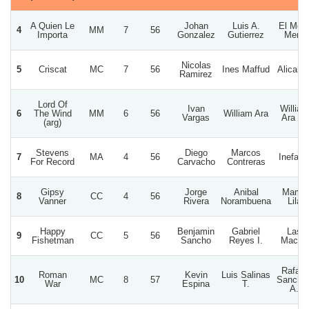
A Quien Le
Johan
Luis A.
El Mer
4
MM
7
56
Importa
Gonzalez
Gutierrez
Mero
Nicolas
5
Criscat
MC
7
56
Ines Maffud
Alicahu
Ramirez
Lord Of
Ivan
William
6
The Wind
MM
6
56
William Ara
Vargas
Ara D.
(arg)
Stevens
Diego
Marcos
7
MA
4
56
Inefabl
For Record
Carvacho
Contreras
Gipsy
Jorge
Anibal
Mama
8
CC
4
56
Vanner
Rivera
Norambuena
Lila
Happy
Benjamin
Gabriel
Las
9
CC
5
56
Fishetman
Sancho
Reyes I.
Macas
Rafael
Roman
Kevin
Luis Salinas
10
MC
8
57
Sanche
War
Espina
T.
A.