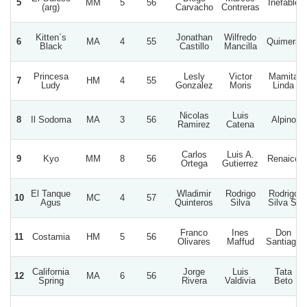
5
MM
5
56
Inefable
(arg)
Carvacho
Contreras
Kitten`s
Jonathan
Wilfredo
6
MA
4
55
Quimera
Black
Castillo
Mancilla
Princesa
Lesly
Victor
Mamita
7
HM
4
55
Ludy
Gonzalez
Moris
Linda
Nicolas
Luis
8
Il Sodoma
MA
3
56
Alpino
Ramirez
Catena
Carlos
Luis A.
9
Kyo
MM
8
56
Renaico
Ortega
Gutierrez
El Tanque
Wladimir
Rodrigo
Rodrigo
10
MC
4
57
Agus
Quinteros
Silva
Silva S.
Franco
Ines
Don
11
Costamia
HM
5
56
Olivares
Maffud
Santiago
California
Jorge
Luis
Tata
12
MA
6
56
Spring
Rivera
Valdivia
Beto