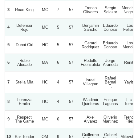
Franco
Sergio
Manchas
3
Road King
MC
7
57
Olivares
Salazar
Negras
Defensor
Benjamin
Eduardo
Los
4
MC
5
57
Rojo
Sancho
Donoso
Felipes
Gerard
Eduardo
Los
5
Dubai Girl
HC
5
57
Rodriguez
Donoso
Mendez
Rubio
Rodolfo
Jorge
6
MA
6
57
Renita
Alocado
Fuenzalida
Araneda
Rafael
Israel
7
Stella Mia
HC
4
57
Bernal
Yayita
Villagran
T.
Lorenza
Wladimir
Enrique
L.c.
8
HC
4
57
Emilia
Quinteros
Lagunas
Torres
Respect
Axel
Oliverio
French
9
MC
6
57
The Game
Alvarez
Martinez
Fries
Guillermo
Gabriel
10
Bar Tender
QM
9
57
Mileystor