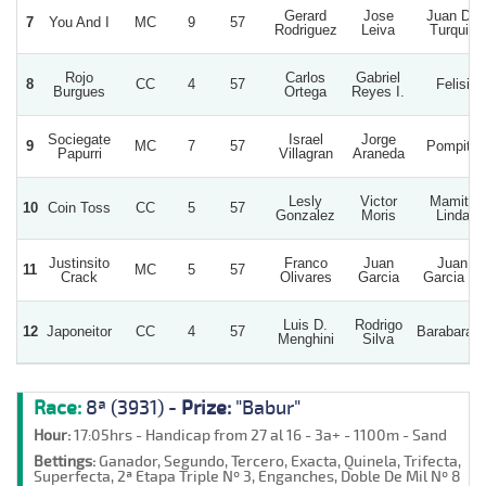
Gerard
Jose
Juan De
7
You And I
MC
9
57
Rodriguez
Leiva
Turquia
Rojo
Carlos
Gabriel
8
CC
4
57
Felisi
Burgues
Ortega
Reyes I.
Sociegate
Israel
Jorge
9
MC
7
57
Pompita
Papurri
Villagran
Araneda
Lesly
Victor
Mamita
10
Coin Toss
CC
5
57
Gonzalez
Moris
Linda
Justinsito
Franco
Juan
Juan
11
MC
5
57
Crack
Olivares
Garcia
Garcia V.
Luis D.
Rodrigo
12
Japoneitor
CC
4
57
Barabarab
Menghini
Silva
Race:
8ª (3931) -
Prize:
"Babur"
Hour:
17:05hrs - Handicap from 27 al 16 - 3a+ - 1100m - Sand
Bettings:
Ganador, Segundo, Tercero, Exacta, Quinela, Trifecta,
Superfecta, 2ª Etapa Triple Nº 3, Enganches, Doble De Mil Nº 8