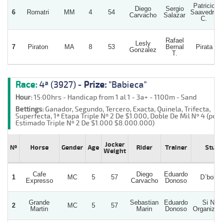
Patricio
Diego
Sergio
6
Romatri
MM
4
54
Saavedra
Carvacho
Salazar
C.
Rafael
Lesly
7
Piraton
MA
8
53
Bernal
Pirata
Gonzalez
T.
Race:
4ª (3927) -
Prize:
"Babieca"
Hour:
15:00hrs - Handicap from 1 al 1 - 3a+ - 1100m - Sand
Bettings:
Ganador, Segundo, Tercero, Exacta, Quinela, Trifecta,
Superfecta, 1ª Etapa Triple Nº 2 De $1.000, Doble De Mil Nº 4 (poz
Estimado Triple Nº 2 De $1.000 $8.000.000)
Jocker
Nº
Horse
Gender
Age
Rider
Trainer
Stud
Weight
Cafe
Diego
Eduardo
1
MC
5
57
D`bolto
Expresso
Carvacho
Donoso
Grande
Sebastian
Eduardo
Si Nos
2
MC
5
57
Martin
Marin
Donoso
Organiza