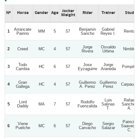
Jocker
Nº
Horse
Gender
Age
Rider
Trainer
Stud
Weight
Arrancate
Benjamin
Gabriel
1
MM
5
57
Renita
Pairino
Sancho
Reyes I.
Jorge
Osvaldo
2
Creed
MC
4
57
Nimble
Rivera
Urbina
Todo
Jose
Jorge
3
HC
6
57
Pompita
Cambia
Eyzaguirre
Araneda
Gran
Guillermo
Guillermo
4
HC
4
57
Carpaupa
Gallega
A. Perez
Perez
Luis
Rafael
Lord
Rodolfo
5
MA
7
57
Salinas
Sanchez
Daddy
Fuenzalida
T.
A.
Patricio
Viene
Diego
Sergio
6
MC
6
57
Saavedra
Puelche
Carvacho
Salazar
C.