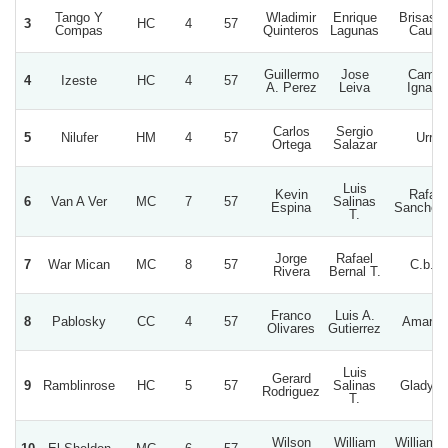
Tango Y
Wladimir
Enrique
Brisas 
3
HC
4
57
Compas
Quinteros
Lagunas
Cautin
Guillermo
Jose
Camila
4
Izeste
HC
4
57
A. Perez
Leiva
Ignaci
Carlos
Sergio
5
Nilufer
HM
4
57
Urra
Ortega
Salazar
Luis
Kevin
Rafael
6
Van A Ver
MC
7
57
Salinas
Espina
Sanchez 
T.
Jorge
Rafael
7
War Mican
MC
8
57
C.b.g.
Rivera
Bernal T.
Franco
Luis A.
8
Pablosky
CC
4
57
Amardu
Olivares
Gutierrez
Luis
Gerard
9
Ramblinrose
HC
5
57
Salinas
Gladyci
Rodriguez
T.
Wilson
William
William 