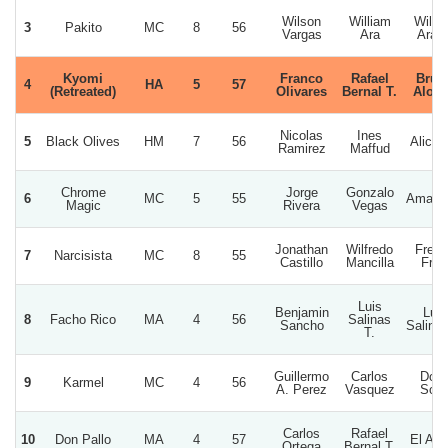
Wilson
William
Willi
3
Pakito
MC
8
56
Vargas
Ara
Ara D
Kyomi
Franco
Rafael
Brun
4
HA
5
57
(Retreated)
Olivares
Bernal T.
Alon
Nicolas
Ines
5
Black Olives
HM
7
56
Alicah
Ramirez
Maffud
Chrome
Jorge
Gonzalo
6
MC
5
55
Amapo
Magic
Rivera
Vegas
Jonathan
Wilfredo
Fren
7
Narcisista
MC
8
55
Castillo
Mancilla
Frie
Luis
Benjamin
Luis
8
Facho Rico
MA
4
56
Salinas
Sancho
Salinas
T.
Guillermo
Carlos
Doñ
9
Karmel
MC
4
56
A. Perez
Vasquez
Sofi
Carlos
Rafael
10
Don Pallo
MA
4
57
El Agu
Ortega
Bernal T.