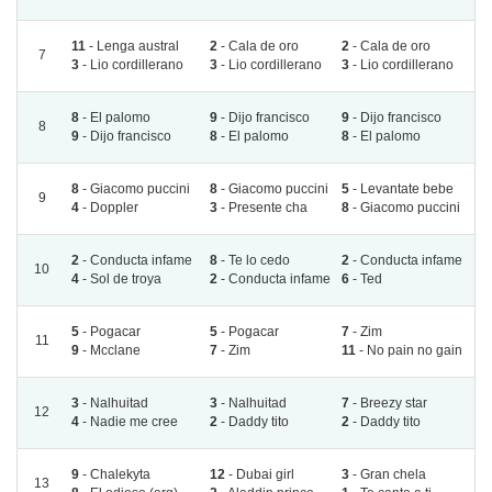
11
- Lenga austral
2
- Cala de oro
2
- Cala de oro
7
3
- Lio cordillerano
3
- Lio cordillerano
3
- Lio cordillerano
8
- El palomo
9
- Dijo francisco
9
- Dijo francisco
8
9
- Dijo francisco
8
- El palomo
8
- El palomo
8
- Giacomo puccini
8
- Giacomo puccini
5
- Levantate bebe
9
4
- Doppler
3
- Presente cha
8
- Giacomo puccini
2
- Conducta infame
8
- Te lo cedo
2
- Conducta infame
10
4
- Sol de troya
2
- Conducta infame
6
- Ted
5
- Pogacar
5
- Pogacar
7
- Zim
11
9
- Mcclane
7
- Zim
11
- No pain no gain
3
- Nalhuitad
3
- Nalhuitad
7
- Breezy star
12
4
- Nadie me cree
2
- Daddy tito
2
- Daddy tito
9
- Chalekyta
12
- Dubai girl
3
- Gran chela
13