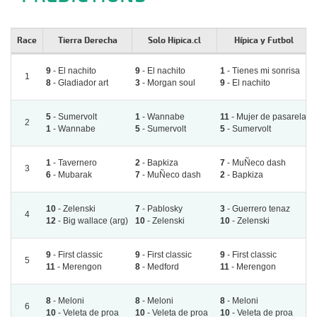
Race
Tierra Derecha
Solo Hipica.cl
Hípica y Futbol
9
- El nachito
9
- El nachito
1
- Tienes mi sonrisa
1
8
- Gladiador art
3
- Morgan soul
9
- El nachito
5
- Sumervolt
1
- Wannabe
11
- Mujer de pasarela
2
1
- Wannabe
5
- Sumervolt
5
- Sumervolt
1
- Tavernero
2
- Bapkiza
7
- MuÑeco dash
3
6
- Mubarak
7
- MuÑeco dash
2
- Bapkiza
10
- Zelenski
7
- Pablosky
3
- Guerrero tenaz
4
12
- Big wallace (arg)
10
- Zelenski
10
- Zelenski
9
- First classic
9
- First classic
9
- First classic
5
11
- Merengon
8
- Medford
11
- Merengon
8
- Meloni
8
- Meloni
8
- Meloni
6
10
- Veleta de proa
10
- Veleta de proa
10
- Veleta de proa