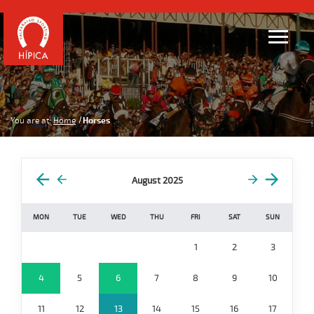
You are at:
Home
Horses
August 2025
MON
TUE
WED
THU
FRI
SAT
SUN
1
2
3
4
5
6
7
8
9
10
11
12
13
14
15
16
17