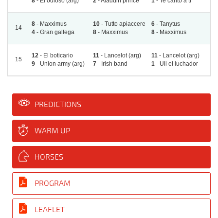
8
- El odioso (arg)
2
- Aladdin prince
1
- Te canto a ti
8
- Maxximus
10
- Tutto apiaccere
6
- Tanytus
14
4
- Gran gallega
8
- Maxximus
8
- Maxximus
12
- El boticario
11
- Lancelot (arg)
11
- Lancelot (arg)
15
9
- Union army (arg)
7
- Irish band
1
- Uli el luchador
PREDICTIONS
WARM UP
HORSES
PROGRAM
LEAFLET