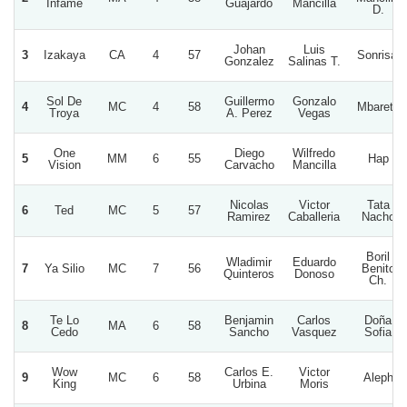
Infame
Guajardo
Mancilla
D.
Johan
Luis
3
Izakaya
CA
4
57
Sonrisal
Gonzalez
Salinas T.
Sol De
Guillermo
Gonzalo
4
MC
4
58
Mbarete
Troya
A. Perez
Vegas
One
Diego
Wilfredo
5
MM
6
55
Hap
Vision
Carvacho
Mancilla
Nicolas
Victor
Tata
6
Ted
MC
5
57
Ramirez
Caballeria
Nacho
Boril
Wladimir
Eduardo
7
Ya Silio
MC
7
56
Benito
Quinteros
Donoso
Ch.
Te Lo
Benjamin
Carlos
Doña
8
MA
6
58
Cedo
Sancho
Vasquez
Sofia
Wow
Carlos E.
Victor
9
MC
6
58
Aleph
King
Urbina
Moris