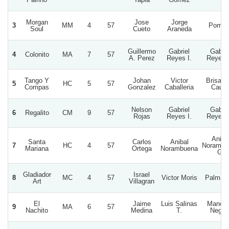
Morgan
Jose
Jorge
3
MM
4
57
Pompi
Soul
Cueto
Araneda
Guillermo
Gabriel
Gabrie
4
Colonito
MA
7
57
A. Perez
Reyes I.
Reyes 
Tango Y
Johan
Victor
Brisas 
5
HC
5
57
Compas
Gonzalez
Caballeria
Cauti
Nelson
Gabriel
Gabrie
6
Regalito
CM
9
57
Rojas
Reyes I.
Reyes 
Aniba
Santa
Carlos
Anibal
7
HC
4
57
Norambu
Mariana
Ortega
Norambuena
G.
Gladiador
Israel
8
MC
4
57
Victor Moris
Palmato
Art
Villagran
El
Jaime
Luis Salinas
Manch
9
MA
6
57
Nachito
Medina
T.
Negra