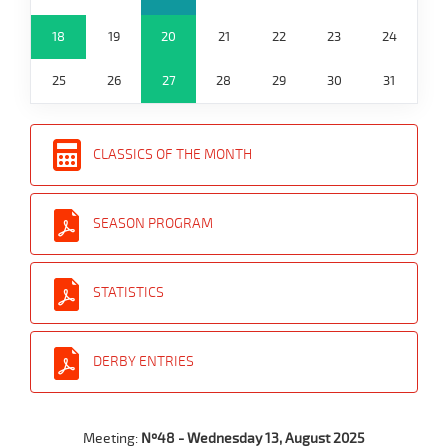
18
19
20
21
22
23
24
25
26
27
28
29
30
31
CLASSICS OF THE MONTH
SEASON PROGRAM
STATISTICS
DERBY ENTRIES
Meeting:
Nº48 - Wednesday 13, August 2025