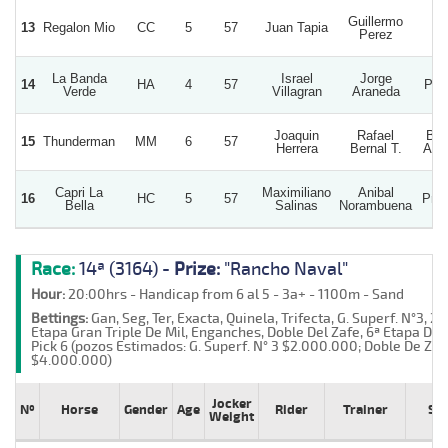
Guillermo
13
Regalon Mio
CC
5
57
Juan Tapia
Al
Perez
La Banda
Israel
Jorge
14
HA
4
57
Pom
Verde
Villagran
Araneda
Joaquin
Rafael
Bar
15
Thunderman
MM
6
57
Herrera
Bernal T.
Ange
Capri La
Maximiliano
Anibal
16
HC
5
57
Pre
Bella
Salinas
Norambuena
Race:
14ª (3164) -
Prize:
"Rancho Naval"
Hour:
20:00hrs - Handicap from 6 al 5 - 3a+ - 1100m - Sand
Bettings:
Gan, Seg, Ter, Exacta, Quinela, Trifecta, G. Superf. N°3, 2ª
Etapa Gran Triple De Mil, Enganches, Doble Del Zafe, 6ª Etapa Del
Pick 6 (pozos Estimados: G. Superf. N° 3 $2.000.000; Doble De Zaf
$4.000.000)
Jocker
Nº
Horse
Gender
Age
Rider
Trainer
St
Weight