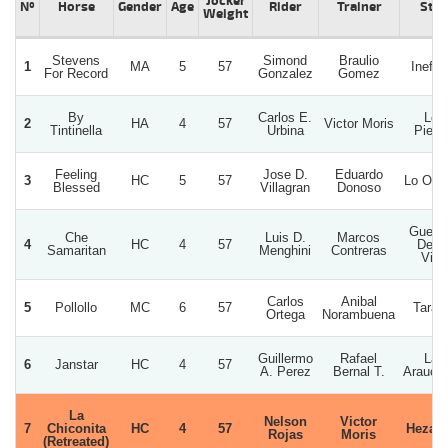
Jocker
Nº
Horse
Gender
Age
Rider
Trainer
Stu
Weight
Stevens
Simond
Braulio
1
MA
5
57
Inefab
For Record
Gonzalez
Gomez
By
Carlos E.
Los
2
HA
4
57
Victor Moris
Tintinella
Urbina
Piero
Feeling
Jose D.
Eduardo
3
HC
5
57
Lo Oro
Blessed
Villagran
Donoso
Guerre
Che
Luis D.
Marcos
4
HC
4
57
De L
Samaritan
Menghini
Contreras
Vida
Carlos
Anibal
5
Pollollo
MC
6
57
Tarari
Ortega
Norambuena
Guillermo
Rafael
Las
6
Janstar
HC
4
57
A. Perez
Bernal T.
Araucar
La
Nelson
Victor
7
Chiconita
HC
4
57
Hezath
Rojas
Moris
(Retreated)