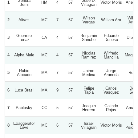
Señora
Jose D.
1
HM
4
57
Victor Moris
Arlequ
Berni
Villagran
Wilson
Willi
2
Alives
MC
7
57
William Ara
Vargas
Ara D
Guerrero
Benjamin
Eduardo
3
CA
4
57
D`bolt
Tenaz
Sancho
Donoso
Nicolas
Wilfredo
4
Alpha Male
MC
4
57
Maque
Ramirez
Mancilla
Rubio
Jaime
Jorge
5
MA
7
57
Renit
Alocado
Medina
Araneda
Felipe
Carlos
Doñ
6
Luca Brasi
MA
9
57
Tapia
Vasquez
Sofi
Joaquin
Galindo
7
Pablosky
CC
5
57
Amard
Herrera
Rojas
Exaggerator
Israel
Los
8
MC
6
57
Victor Moris
Love
Villagran
Psiqui