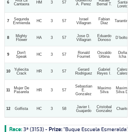
Rita La
Guillermo
Rafael
6
HM
3
57
Santa
Cantaora
A. Perez
Bernal T.
Loreto
Segunda
Israel
Fabian
7
HC
3
57
Tarantino
Enmienda
Villagran
Diaz
Mighty
Jose D.
Eduardo
8
HA
3
57
D`bolton
Flower
Villagran
Donoso
Don't
Ronald
Osvaldo
Doña
9
HC
3
57
Speak
Fournet
Urbina
Icha
Yuliecita
Gerard
Gabriel
Calera
10
HR
3
57
Crack
Rodriguez
Reyes I.
Calera
Sebastian
Mujer De
Maximo
Maximo
11
HR
3
57
E.
Pasarela
Silva
Silva D.
Gonzalez
Javier I.
Cristobal
12
Golfista
HC
3
58
Charito
Guajardo
Gonzalez
Race:
3ª (3153) -
Prize:
"Buque Escuela Esmeralda"