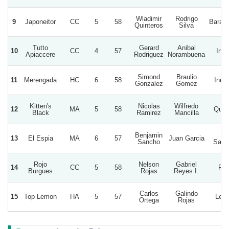
Wladimir
Rodrigo
9
Japoneitor
CC
5
58
Barab
Quinteros
Silva
Tutto
Gerard
Anibal
10
CC
4
57
Infin
Apiaccere
Rodriguez
Norambuena
Simond
Braulio
11
Merengada
HC
6
58
Inefa
Gonzalez
Gomez
Kitten's
Nicolas
Wilfredo
12
MA
5
58
Quim
Black
Ramirez
Mancilla
Benjamin
Do
13
El Espia
MA
6
57
Juan Garcia
Sancho
Salv
Rojo
Nelson
Gabriel
14
CC
5
58
Feli
Burgues
Rojas
Reyes I.
Carlos
Galindo
15
Top Lemon
HA
5
57
Leg
Ortega
Rojas