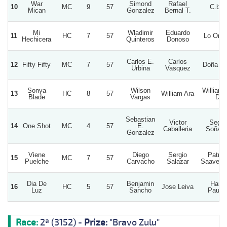
War
Simond
Rafael
10
MC
9
57
C.b.g
Mican
Gonzalez
Bernal T.
Mi
Wladimir
Eduardo
11
HC
7
57
Lo Oro
Hechicera
Quinteros
Donoso
Carlos E.
Carlos
12
Fifty Fifty
MC
7
57
Doña So
Urbina
Vasquez
Sonya
Wilson
William 
13
HC
8
57
William Ara
Blade
Vargas
D.
Sebastian
Victor
Segui
14
One Shot
MC
4
57
E.
Caballeria
Soñan
Gonzalez
Viene
Diego
Sergio
Patrici
15
MC
7
57
Puelche
Carvacho
Salazar
Saavedra
Dia De
Benjamin
Hara
16
HC
5
57
Jose Leiva
Luz
Sancho
Paulin
Race:
2ª (3152) -
Prize:
"Bravo Zulu"