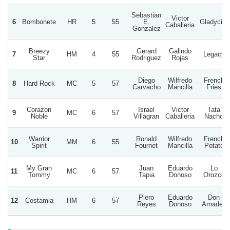
Sebastian
Victor
6
Bombonete
HR
5
55
E.
Gladycita
Caballeria
Gonzalez
Breezy
Gerard
Galindo
7
HM
4
55
Legacy
Star
Rodriguez
Rojas
Diego
Wilfredo
French
8
Hard Rock
MC
5
57
Carvacho
Mancilla
Fries
Corazon
Israel
Victor
Tata
9
MC
6
57
Noble
Villagran
Caballeria
Nacho
Warrior
Ronald
Wilfredo
French
10
MM
6
55
Spirit
Fournet
Mancilla
Potato
My Gran
Juan
Eduardo
Lo
11
MC
6
57
Tommy
Tapia
Donoso
Orozco
Piero
Eduardo
Don
12
Costamia
HM
6
57
Reyes
Donoso
Amadeo