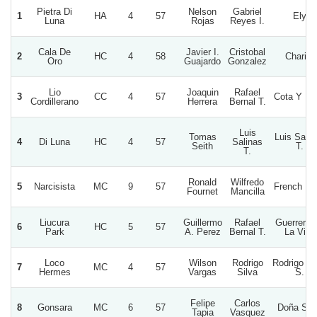
Pietra Di
Nelson
Gabriel
1
HA
4
57
Ely
Luna
Rojas
Reyes I.
Cala De
Javier I.
Cristobal
2
HC
4
58
Charito
Oro
Guajardo
Gonzalez
Lio
Joaquin
Rafael
3
CC
4
57
Cota Y Na
Cordillerano
Herrera
Bernal T.
Luis
Tomas
Luis Salin
4
Di Luna
HC
4
57
Salinas
Seith
T.
T.
Ronald
Wilfredo
5
Narcisista
MC
9
57
French Fri
Fournet
Mancilla
Liucura
Guillermo
Rafael
Guerrero 
6
HC
5
57
Park
A. Perez
Bernal T.
La Vida
Loco
Wilson
Rodrigo
Rodrigo Si
7
MC
4
57
Hermes
Vargas
Silva
S.
Felipe
Carlos
8
Gonsara
MC
6
57
Doña Sof
Tapia
Vasquez