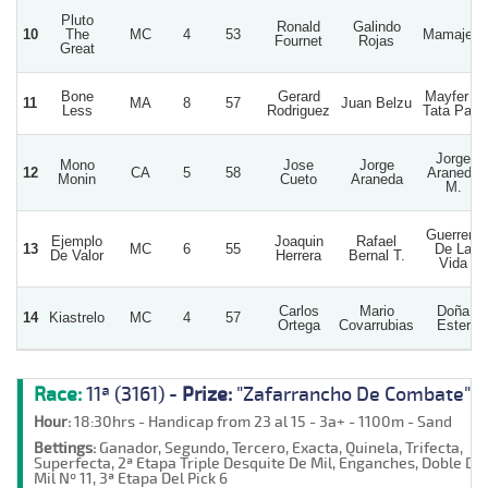
Pluto
Ronald
Galindo
10
The
MC
4
53
Mamajelu
Fournet
Rojas
Great
Bone
Gerard
Mayfer Y
11
MA
8
57
Juan Belzu
Less
Rodriguez
Tata Pato
Jorge
Mono
Jose
Jorge
12
CA
5
58
Araneda
Monin
Cueto
Araneda
M.
Guerrero
Ejemplo
Joaquin
Rafael
13
MC
6
55
De La
De Valor
Herrera
Bernal T.
Vida
Carlos
Mario
Doña
14
Kiastrelo
MC
4
57
Ortega
Covarrubias
Ester
Race:
11ª (3161) -
Prize:
"Zafarrancho De Combate"
Hour:
18:30hrs - Handicap from 23 al 15 - 3a+ - 1100m - Sand
Bettings:
Ganador, Segundo, Tercero, Exacta, Quinela, Trifecta,
Superfecta, 2ª Etapa Triple Desquite De Mil, Enganches, Doble De
Mil Nº 11, 3ª Etapa Del Pick 6