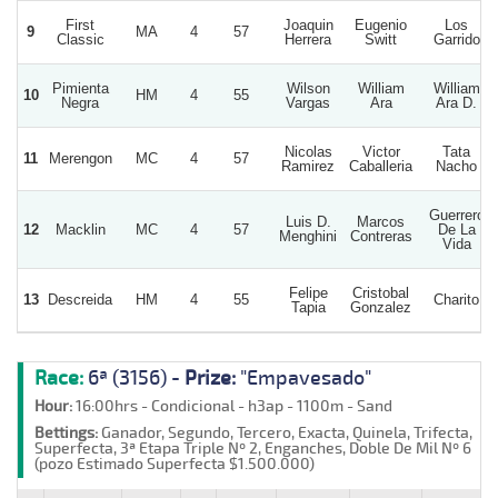
First
Joaquin
Eugenio
Los
9
MA
4
57
Classic
Herrera
Switt
Garrido
Pimienta
Wilson
William
William
10
HM
4
55
Negra
Vargas
Ara
Ara D.
Nicolas
Victor
Tata
11
Merengon
MC
4
57
Ramirez
Caballeria
Nacho
Guerrero
Luis D.
Marcos
12
Macklin
MC
4
57
De La
Menghini
Contreras
Vida
Felipe
Cristobal
13
Descreida
HM
4
55
Charito
Tapia
Gonzalez
Race:
6ª (3156) -
Prize:
"Empavesado"
Hour:
16:00hrs - Condicional - h3ap - 1100m - Sand
Bettings:
Ganador, Segundo, Tercero, Exacta, Quinela, Trifecta,
Superfecta, 3ª Etapa Triple Nº 2, Enganches, Doble De Mil Nº 6
(pozo Estimado Superfecta $1.500.000)