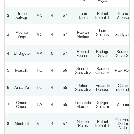
Rojas
Bruno
Juan
Rafael
Bruno
2
MC
4
57
Salvaje
Tapia
Bernal T.
Alonso
Luis
Puente
Fabian
3
MC
4
57
Salinas
Gladycita
Viejo
Medina
T.
Ronald
Rodrigo
Rodrigo
4
El Bigote
MA
5
57
Fournet
Silva
Silva S.
Simond
Ramon
5
Iwasaki
HC
4
55
Papi Rey
Gonzalez
Olivares
Johan
Eduardo
Chino
6
Anda Ya
HC
4
55
Gonzalez
Donoso
Emperador
Choco
Fernando
Sergio
7
HA
4
55
Aimani
Choco
Moreno
Salazar
Guerrero
Nelson
Rafael
8
Medford
MT
4
57
De La
Rojas
Bernal T.
Vida