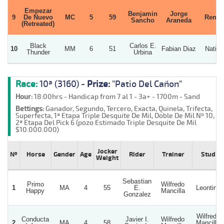
Empezar
Benjamin
Jorge
9
De Nuevo
MC
5
59
Renita
Sancho
Araneda
(Retreated)
Black
Carlos E.
10
MM
6
51
Fabian Diaz
Nativo
Thunder
Urbina
Race:
10ª (3160) -
Prize:
"Patio Del Cañon"
Hour:
18:00hrs - Handicap from 7 al 1 - 3a+ - 1700m - Sand
Bettings:
Ganador, Segundo, Tercero, Exacta, Quinela, Trifecta,
Superfecta, 1ª Etapa Triple Desquite De Mil, Doble De Mil Nº 10,
2ª Etapa Del Pick 6 (pozo Estimado Triple Desquite De Mil
$10.000.000)
Jocker
Nº
Horse
Gender
Age
Rider
Trainer
Stud
Weight
Sebastian
Primo
Wilfredo
1
MA
4
55
E.
Leontina
Happy
Mancilla
Gonzalez
Wilfredo
Conducta
Javier I.
Wilfredo
2
MA
4
58
Mancilla