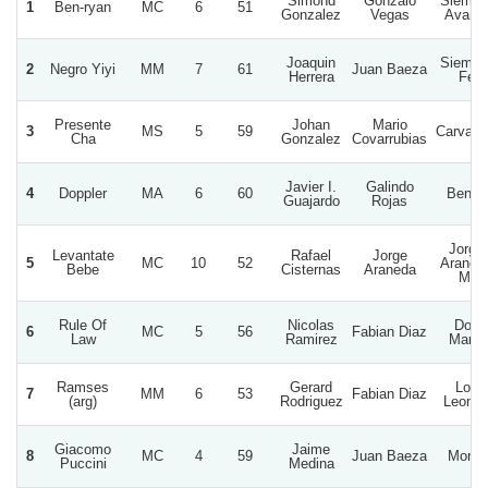
Simond
Gonzalo
Siempr
1
Ben-ryan
MC
6
51
Gonzalez
Vegas
Avant
Joaquin
Siempr
2
Negro Yiyi
MM
7
61
Juan Baeza
Herrera
Fe
Presente
Johan
Mario
3
MS
5
59
Carvate
Cha
Gonzalez
Covarrubias
Javier I.
Galindo
4
Doppler
MA
6
60
Bengo
Guajardo
Rojas
Jorge
Levantate
Rafael
Jorge
5
MC
10
52
Araned
Bebe
Cisternas
Araneda
M.
Rule Of
Nicolas
Don
6
MC
5
56
Fabian Diaz
Law
Ramirez
Mario
Ramses
Gerard
Los
7
MM
6
53
Fabian Diaz
(arg)
Rodriguez
Leone
Giacomo
Jaime
8
MC
4
59
Juan Baeza
Monin
Puccini
Medina