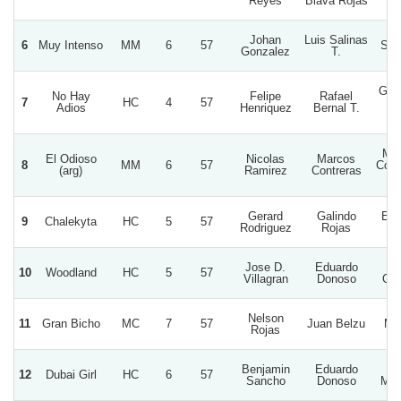
Reyes
Biava Rojas
Johan
Luis Salinas
6
Muy Intenso
MM
6
57
Sonr
Gonzalez
T.
Guer
No Hay
Felipe
Rafael
7
HC
4
57
De
Adios
Henriquez
Bernal T.
Vi
Mar
El Odioso
Nicolas
Marcos
8
MM
6
57
Cont
(arg)
Ramirez
Contreras
L
Gerard
Galindo
El 
9
Chalekyta
HC
5
57
Rodriguez
Rojas
Me
Jose D.
Eduardo
L
10
Woodland
HC
5
57
Villagran
Donoso
Oro
Nelson
11
Gran Bicho
MC
7
57
Juan Belzu
Mil
Rojas
Benjamin
Eduardo
L
12
Dubai Girl
HC
6
57
Sancho
Donoso
Men