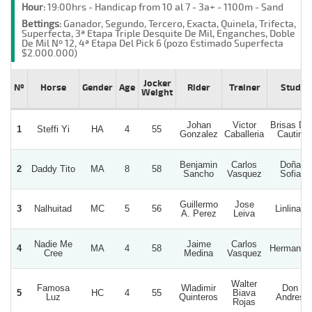
Hour:
19:00hrs - Handicap from 10 al 7 - 3a+ - 1100m - Sand
Bettings:
Ganador, Segundo, Tercero, Exacta, Quinela, Trifecta,
Superfecta, 3ª Etapa Triple Desquite De Mil, Enganches, Doble
De Mil Nº 12, 4ª Etapa Del Pick 6 (pozo Estimado Superfecta
$2.000.000)
Jocker
Nº
Horse
Gender
Age
Rider
Trainer
Stud
Weight
Johan
Victor
Brisas De
1
Steffi Yi
HA
4
55
Gonzalez
Caballeria
Cautin
Benjamin
Carlos
Doña
2
Daddy Tito
MA
8
58
Sancho
Vasquez
Sofia
Guillermo
Jose
3
Nalhuitad
MC
5
56
Linlinao
A. Perez
Leiva
Nadie Me
Jaime
Carlos
4
MA
4
58
Hermanos
Cree
Medina
Vasquez
Walter
Famosa
Wladimir
Don
5
HC
4
55
Biava
Luz
Quinteros
Andres
Rojas