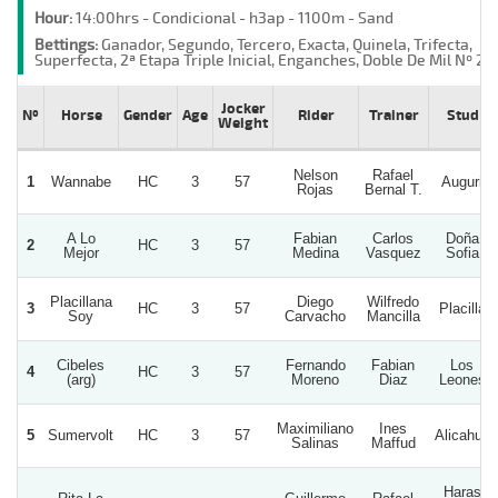
Hour:
14:00hrs - Condicional - h3ap - 1100m - Sand
Bettings:
Ganador, Segundo, Tercero, Exacta, Quinela, Trifecta,
Superfecta, 2ª Etapa Triple Inicial, Enganches, Doble De Mil Nº 2
Jocker
Nº
Horse
Gender
Age
Rider
Trainer
Stud
Weight
Nelson
Rafael
1
Wannabe
HC
3
57
Auguri
Rojas
Bernal T.
A Lo
Fabian
Carlos
Doña
2
HC
3
57
Mejor
Medina
Vasquez
Sofia
Placillana
Diego
Wilfredo
3
HC
3
57
Placilla
Soy
Carvacho
Mancilla
Cibeles
Fernando
Fabian
Los
4
HC
3
57
(arg)
Moreno
Diaz
Leones
Maximiliano
Ines
5
Sumervolt
HC
3
57
Alicahue
Salinas
Maffud
Haras