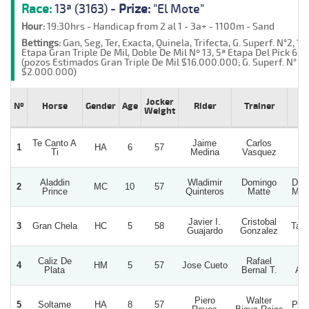
Race:
13ª (3163) -
Prize:
"El Mote"
Hour:
19:30hrs - Handicap from 2 al 1 - 3a+ - 1100m - Sand
Bettings:
Gan, Seg, Ter, Exacta, Quinela, Trifecta, G. Superf. N°2, 1ª
Etapa Gran Triple De Mil, Doble De Mil Nº 13, 5ª Etapa Del Pick 6
(pozos Estimados Gran Triple De Mil $16.000.000; G. Superf. N° 2
$2.000.000)
Jocker
Nº
Horse
Gender
Age
Rider
Trainer
S
Weight
Te Canto A
Jaime
Carlos
Do
1
HA
6
57
Ti
Medina
Vasquez
So
Aladdin
Wladimir
Domingo
Dom
2
MC
10
57
Prince
Quinteros
Matte
Matt
Javier I.
Cristobal
3
Gran Chela
HC
5
58
Tata
Guajardo
Gonzalez
Caliz De
Rafael
Br
4
HM
5
57
Jose Cueto
Plata
Bernal T.
Alo
Piero
Walter
5
Soltame
HA
8
57
Paja