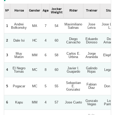
Jocker
Nº
Horse
Gender
Age
Rider
Trainer
Stud
Weight
Andrei
Maximiliano
Jose
Jose Lei
1
MA
7
54
Bolkonsky
Salinas
Leiva
L.
Diego
Eduardo
Don
2
Dale Isi
HC
4
60
Carvacho
Donoso
Amade
Muy
Carlos E.
Jorge
3
MM
6
58
Elephan
Maton
Urbina
Araneda
El Negro
Javier I.
Galindo
4
MC
8
60
Legacy
Tomas
Guajardo
Rojas
Sebastian
Fabian
5
Pogacar
MC
5
55
E.
Don Gi
Diaz
Gonzalez
Gonzalo
Los
6
Kapu
MM
4
57
Jose Cueto
Vegas
Parrita