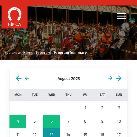
You are at:
Home
Program
Program Summary
August 2025
MON
TUE
WED
THU
FRI
SAT
SUN
1
2
3
4
5
6
7
8
9
10
11
12
13
14
15
16
17