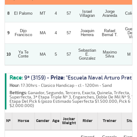
Israel
Jorge
8
El Palomo
MT
4
57
Colich
Villagran
Araneda
Guerre
Dijo
Joaquin
Rafael
9
MA
4
57
De L
Francisco
Herrera
Bernal T.
Vida
Sebastian
Ya Te
Maximo
10
MA
5
57
E.
M S 
Conte
Silva
Gonzalez
Race:
9ª (3159) -
Prize:
"Escuela Naval Arturo Prat"
Hour:
17:30hrs - Clasico Handicap - cl - 1200m - Sand
Bettings:
Ganador, Segundo, Tercero, Exacta, Quinela, Trifecta,
Superfecta, 3ª Etapa Triple Nº 3, Enganches, Doble De Mil Nº 9, 1ª
Etapa Del Pick 6 (pozo Estimado Superfecta $1.500.000; Pick 6
$2.000.000)
Jocker
Nº
Horse
Gender
Age
Rider
Trainer
Stud
Weight