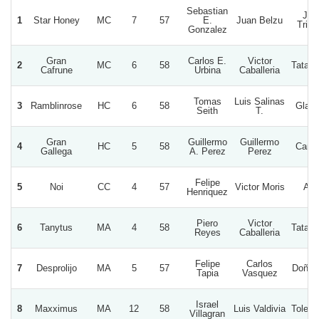
Sebastian
Jai
1
Star Honey
MC
7
57
E.
Juan Belzu
Trin
Gonzalez
Gran
Carlos E.
Victor
2
MC
6
58
Tata 
Cafrune
Urbina
Caballeria
Tomas
Luis Salinas
3
Ramblinrose
HC
6
58
Glady
Seith
T.
Gran
Guillermo
Guillermo
4
HC
5
58
Carp
Gallega
A. Perez
Perez
Felipe
5
Noi
CC
4
57
Victor Moris
Ale
Henriquez
Piero
Victor
6
Tanytus
MA
4
58
Tata 
Reyes
Caballeria
Felipe
Carlos
7
Desprolijo
MA
5
57
Doña 
Tapia
Vasquez
Israel
8
Maxximus
MA
12
58
Luis Valdivia
Toleo 
Villagran