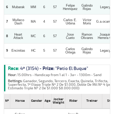
Felipe
Galindo
6
Mubarak
MM
6
57
Legacy
Henriquez
Rojas
Muñeco
Carlos E.
Victor
7
MA
4
57
G.a.ocamp
Dash
Urbina
Moris
Heart
Jose
Ramon
Joaquin
8
MC
6
57
Attack
Cueto
Olivares
Herrera O.
Carlos
Galindo
9
Encinitas
HC
5
57
Legacy
Ortega
Rojas
Race:
4ª (3154) -
Prize:
"Patio El Buque"
Hour:
15:00hrs - Handicap from 1 al 1 - 3a+ - 1300m - Sand
Bettings:
Ganador, Segundo, Tercero, Exacta, Quinela, Trifecta,
Superfecta, 1ª Etapa Triple Nº 2 De $1.000, Doble De Mil Nº 4 (poz
Estimado Triple Nº 2 De $1.000 $8.000.000)
Jocker
Nº
Horse
Gender
Age
Rider
Trainer
Stu
Weight