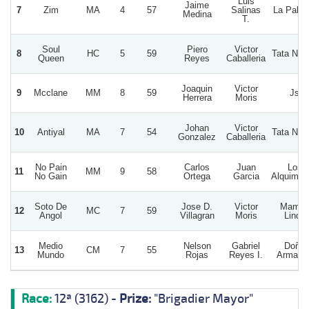
Luis
Jaime
7
Zim
MA
4
57
Salinas
La Palo
Medina
T.
Soul
Piero
Victor
8
HC
5
59
Tata Nac
Queen
Reyes
Caballeria
Joaquin
Victor
9
Mcclane
MM
8
59
Js
Herrera
Moris
Johan
Victor
10
Antiyal
MA
7
54
Tata Nac
Gonzalez
Caballeria
No Pain
Carlos
Juan
Los
11
MM
9
58
No Gain
Ortega
Garcia
Alquimis
Soto De
Jose D.
Victor
Mamit
12
MC
7
59
Angol
Villagran
Moris
Linda
Medio
Nelson
Gabriel
Doña
13
CM
7
55
Mundo
Rojas
Reyes I.
Armand
Race:
12ª (3162) -
Prize:
"Brigadier Mayor"