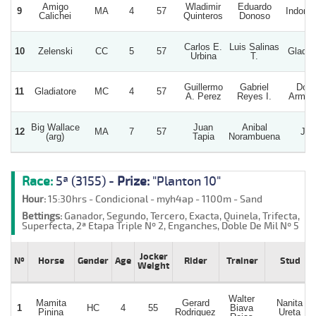
Amigo
Wladimir
Eduardo
9
MA
4
57
Indoma
Calichei
Quinteros
Donoso
Carlos E.
Luis Salinas
10
Zelenski
CC
5
57
Gladyc
Urbina
T.
Guillermo
Gabriel
Doñ
11
Gladiatore
MC
4
57
A. Perez
Reyes I.
Arman
Big Wallace
Juan
Anibal
12
MA
7
57
J.j.
(arg)
Tapia
Norambuena
Race:
5ª (3155) -
Prize:
"Planton 10"
Hour:
15:30hrs - Condicional - myh4ap - 1100m - Sand
Bettings:
Ganador, Segundo, Tercero, Exacta, Quinela, Trifecta,
Superfecta, 2ª Etapa Triple Nº 2, Enganches, Doble De Mil Nº 5
Jocker
Nº
Horse
Gender
Age
Rider
Trainer
Stud
Weight
Walter
Mamita
Gerard
Nanita
1
HC
4
55
Biava
Pinina
Rodriguez
Ureta