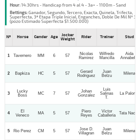
Hour:
14:30hrs - Handicap from 4 al 4 - 3a+ - 1100m - Sand
Bettings:
Ganador, Segundo, Tercero, Exacta, Quinela, Trifecta,
Superfecta, 3ª Etapa Triple Inicial, Enganches, Doble De Mil Nº 3
(pozo Estimado Superfecta $1.500.000)
Jocker
Nº
Horse
Gender
Age
Rider
Trainer
Stud
Weight
Nicolas
Wilfredo
Aida
1
Tavernero
MM
6
57
Ramirez
Mancilla
Annabella
Gerard
Juan
2
Bapkiza
HC
5
57
Milena
Rodriguez
Belzu
Luis
Lucky
Johan
3
MC
7
57
Salinas
La Paloma
Boss
Gonzalez
T.
El
Piero
Victor
4
MA
5
57
Tata Nacho
Veneco
Reyes
Caballeria
Jose D.
Juan
5
Rio Perez
CM
5
57
Milena
Villagran
Belzu