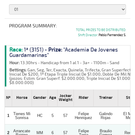
PROGRAM SUMMARY:
TOTAL PRIZES TO BE DISTRIBUTED:
Shift Director:
Pablo Fernandez S.
Race:
1ª (3151) -
Prize:
"Academia De Jovenes
Guardamarinas"
Hour:
13:30hrs - Handicap from 1 al 1 - 3a+ - 1100m - Sand
Bettings:
Gan, Seg, Ter, Exacta, Quinela, Trifecta, Gran Superfecta
Inicial De $200, 1ª Etapa Triple Inicial De $1.000, Doble De Mil Nº 1
(pozos: Estim. Gran Superf. $2.000.000; Triple Inicial De $1.000
$8.000.000)
Jocker
Nº
Horse
Gender
Age
Rider
Trainer
Stud
Weight
Tienes Mi
Felipe
Galindo
El Mer
1
HC
5
57
Sonrisa
Henriquez
Rojas
Mero
Arrancate
Felipe
Braulio
2
MM
6
57
Renit
Pairino
Tapia
Gomez