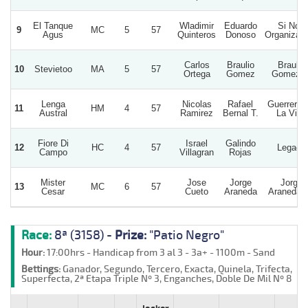
El Tanque
Wladimir
Eduardo
Si Nos
9
MC
5
57
Agus
Quinteros
Donoso
Organizam
Carlos
Braulio
Braulio
10
Stevietoo
MA
5
57
Ortega
Gomez
Gomez A
Lenga
Nicolas
Rafael
Guerrero 
11
HM
4
57
Austral
Ramirez
Bernal T.
La Vida
Fiore Di
Israel
Galindo
12
HC
4
57
Legacy
Campo
Villagran
Rojas
Mister
Jose
Jorge
Jorge
13
MC
6
57
Cesar
Cueto
Araneda
Araneda 
Race:
8ª (3158) -
Prize:
"Patio Negro"
Hour:
17:00hrs - Handicap from 3 al 3 - 3a+ - 1100m - Sand
Bettings:
Ganador, Segundo, Tercero, Exacta, Quinela, Trifecta,
Superfecta, 2ª Etapa Triple Nº 3, Enganches, Doble De Mil Nº 8