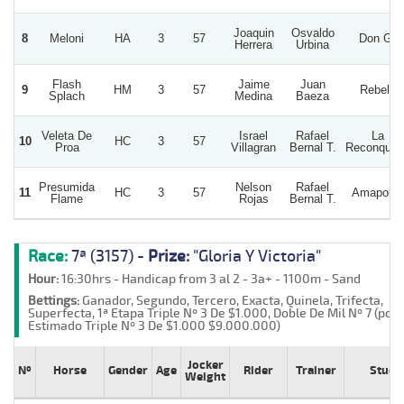
Joaquin
Osvaldo
8
Meloni
HA
3
57
Don Gil
Herrera
Urbina
Flash
Jaime
Juan
9
HM
3
57
Rebels
Splach
Medina
Baeza
Veleta De
Israel
Rafael
La
10
HC
3
57
Proa
Villagran
Bernal T.
Reconquis
Presumida
Nelson
Rafael
11
HC
3
57
Amapolas
Flame
Rojas
Bernal T.
Race:
7ª (3157) -
Prize:
"Gloria Y Victoria"
Hour:
16:30hrs - Handicap from 3 al 2 - 3a+ - 1100m - Sand
Bettings:
Ganador, Segundo, Tercero, Exacta, Quinela, Trifecta,
Superfecta, 1ª Etapa Triple Nº 3 De $1.000, Doble De Mil Nº 7 (poz
Estimado Triple Nº 3 De $1.000 $9.000.000)
Jocker
Nº
Horse
Gender
Age
Rider
Trainer
Stud
Weight