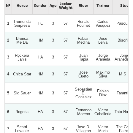
Jocker
Nº
Horse
Gender
Age
Rider
Trainer
Stud
Weight
Tremenda
Ronald
Carlos
1
HC
3
57
Pascuala
Sorpresa
Fournet
Vasquez
Bronca
Fabian
Jose
2
HM
3
57
Bisoñita
Me Da
Medina
Leiva
Rockera
Juan
Jorge
Jorge
3
HA
3
57
Janis
Tapia
Araneda
Araneda M
Jose
Maximo
4
Chica Star
HM
3
57
M S D
Cueto
Silva
Sebastian
Fabian
5
Sig Sauer
HM
3
57
E.
Tarantino
Diaz
Gonzalez
Fernando
Victor
6
Rogeria
HA
3
57
Tata Nach
Moreno
Caballeria
Sestri
Jose D.
Victor
The Good
7
HA
3
57
Levante
Villagran
Moris
Father