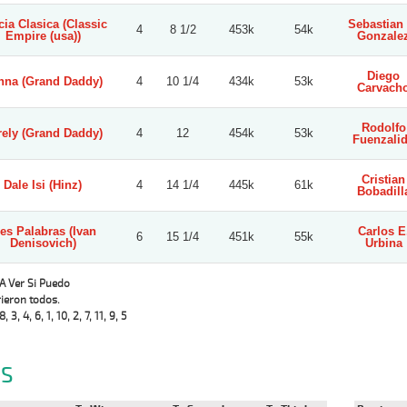
cia Clasica (Classic
Sebastian 
4
8 1/2
453k
54k
Empire (usa))
Gonzale
Diego
nna (Grand Daddy)
4
10 1/4
434k
53k
Carvach
Rodolfo
rely (Grand Daddy)
4
12
454k
53k
Fuenzali
Cristian
Dale Isi (Hinz)
4
14 1/4
445k
61k
Bobadill
res Palabras (Ivan
Carlos E
6
15 1/4
451k
55k
Denisovich)
Urbina
 A Ver Si Puedo
ieron todos.
8, 3, 4, 6, 1, 10, 2, 7, 11, 9, 5
S