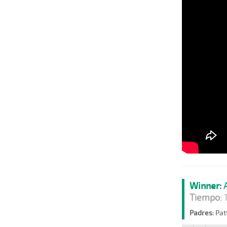
Winner:
A
Tiempo:
1
Padres:
Patt