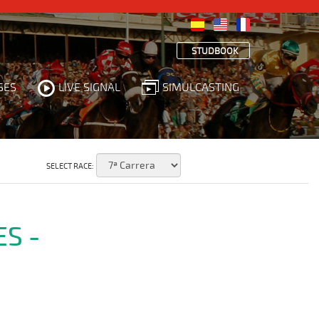
STUDBOOK
SES
LIVE SIGNAL
SIMULCASTING
SELECT RACE:
ES -