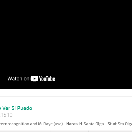
 Ver Si Puedo
:15.10
ernrecognition and M. Raye (usa) -
Haras:
H. Santa Olga -
Stud:
Sta Olg