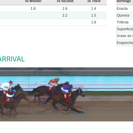
To Winner
To Second
To Third
Bettings
1.8
1.6
1.4
Exacta
2.2
1.5
Quinela
1.9
Trifecta
Superfect
Doble de 
Enganch
ARRIVAL