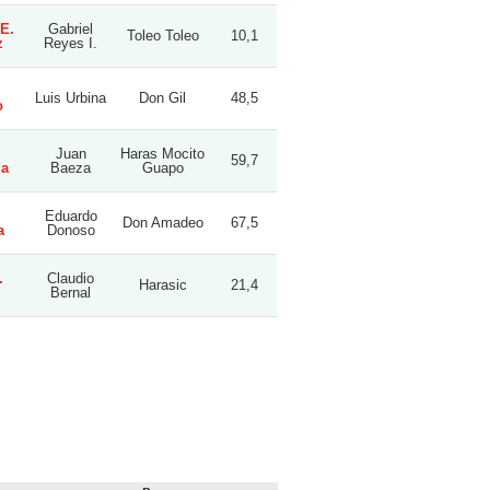
E.
Gabriel
Toleo Toleo
10,1
z
Reyes I.
Luis Urbina
Don Gil
48,5
o
Juan
Haras Mocito
59,7
da
Baeza
Guapo
Eduardo
Don Amadeo
67,5
a
Donoso
.
Claudio
Harasic
21,4
Bernal