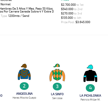
ndicional
:
Normal
$2.700.000
to 1st
Hembras De 3 Años Y Mas. Peso 53 Kilos.
$540.000
to 2nd
los Por Carrera Ganada Sobre 4 Y Extra D
$270.000
to 3rd
 Type:
1200mts / Sand
$135.000
to 4th
Prize Pool:
$3.645.000
2
3
4
ANGEOLINA
LA SINFO
DO
LA PICHILONKA
Haras Mocito Guapo
San Jose
Patricio Millar M.