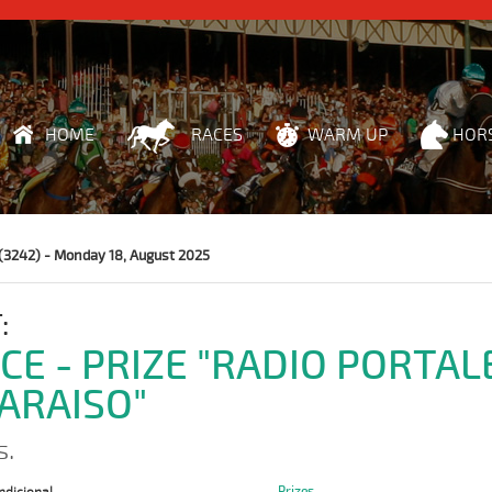
HOME
RACES
WARM UP
HOR
(3242) - Monday 18, August 2025
:
ACE - PRIZE "RADIO PORTAL
ARAISO"
s.
Prizes