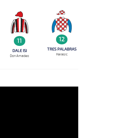
12
11
TRES PALABRAS
DALE ISI
Harasic
Don Amadeo