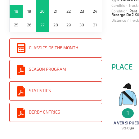
Type:
Clasico Co
Condition Track
18
19
20
21
22
23
24
Condition:
Para 
Recargo De 2 Ki
Distance / Track
25
26
27
28
29
30
31
CLASSICS OF THE MONTH
PLACE
SEASON PROGRAM
STATISTICS
1
DERBY ENTRIES
A VER SI PUE
Sta Olga