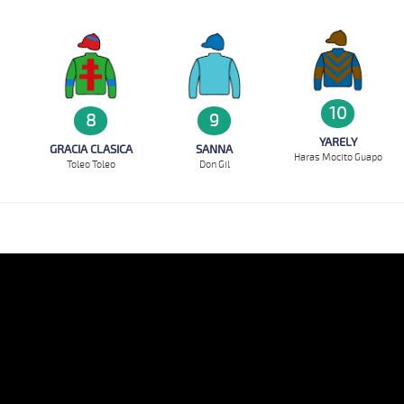
10
8
9
YARELY
GRACIA CLASICA
SANNA
Haras Mocito Guapo
Toleo Toleo
Don Gil