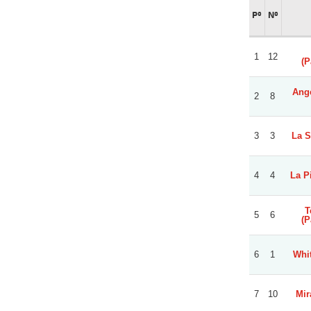
Pº
Nº
1
12
(P
Ange
2
8
3
3
La S
4
4
La P
T
5
6
(P
6
1
Whi
7
10
Mir