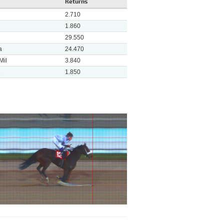
Returns
2.710
1.860
29.550
a
24.470
Mil
3.840
e
1.850