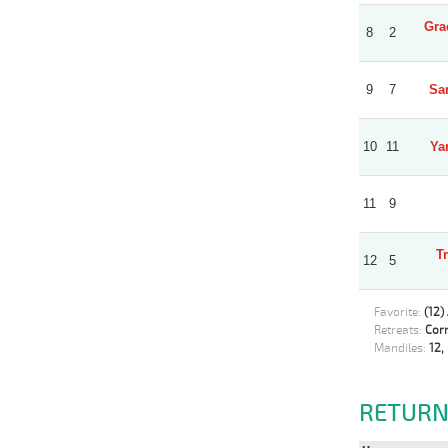
Gra
8
2
9
7
Sa
10
11
Ya
11
9
T
12
5
Favorite:
(12)
Retreats:
Corr
Mandiles:
12, 
RETURN