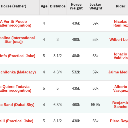
Horse
Jocker
Horse (Father)
Age
Distance
Rider
Weight
Weight
A Ver Si Puedo
Nicolas
4
436k
59k
atternrecognition)
Ramirez
olina (International
4
3
480k
53k
Wilbert L
Star (usa))
Ignacio
info (Practical Joke)
5
3 1/2
484k
53k
Valdivia
ichilonka (Malagacy)
4
4 3/4
532k
59k
Jaime Med
e Quiero Todavia
Alberto
5
5
435k
53k
atternrecognition)
Vasquez
Benjami
te Sand (Dubai Sky)
4
6 3/4
460k
55.5k
Sancho
alli (Practical Joke)
5
8 1/2
430k
56k
Piero Rey