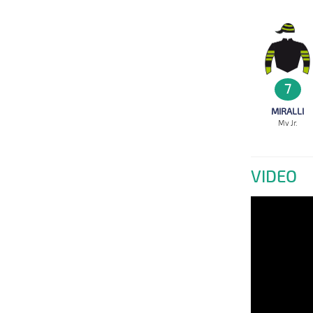
7
MIRALLI
Mv Jr.
VIDEO