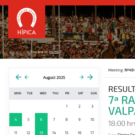
You are at:
Home
Meeting:
Nº49 
August 2025
RESULT
MON
TUE
WED
THU
FRI
SAT
SUN
7ª R
1
2
3
VALP
4
5
6
7
8
9
10
18:00 hr
11
12
13
14
15
16
17