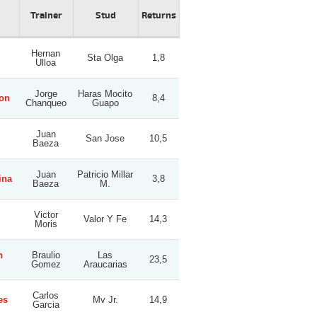
Trainer
Stud
Returns
Hernan
Sta Olga
1,8
Ulloa
Jorge
Haras Mocito
eon
8,4
Chanqueo
Guapo
Juan
San Jose
10,5
Baeza
Juan
Patricio Millar
ina
3,8
Baeza
M.
Victor
Valor Y Fe
14,3
Moris
n
Braulio
Las
23,5
Gomez
Araucarias
Carlos
es
Mv Jr.
14,9
Garcia