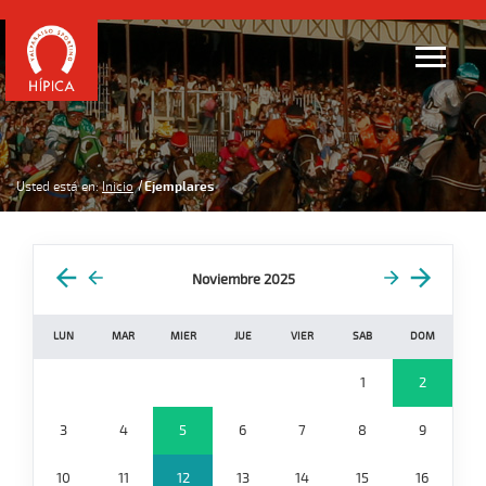
Usted está en:
Inicio
Ejemplares
Noviembre 2025
LUN
MAR
MIER
JUE
VIER
SAB
DOM
1
2
3
4
5
6
7
8
9
10
11
12
13
14
15
16