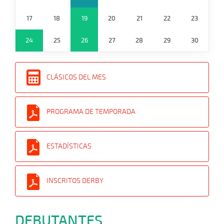
17
18
19
20
21
22
23
24
25
26
27
28
29
30
CLÁSICOS DEL MES
PROGRAMA DE TEMPORADA
ESTADÍSTICAS
INSCRITOS DERBY
DEBUTANTES