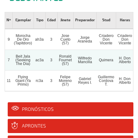
Nº
Ejemplar
Tipo
Edad
Jinete
Preparador
Stud
Haras
C
Morocha
Jose
Criadero
Criadero
Jorge
9
De Oro
ah3a
3
Cueto
Don
Don
Araneda
(Tapitdoro)
(57)
Vicente
Vicente
Beit Jala
Ronald
Wilfredo
H. Don
7
(Seeking
ac3a
3
Fournet
Quimera
Mancilla
Alberto
The Dia)
(57)
Flying
Felipe
Guillermo
Gabriel
H. Don
11
Giant (Ya
rc3a
3
Moreno
Cordova
Reyes I.
Alberto
Primo)
(57)
T.
PRONÓSTICOS
APRONTES