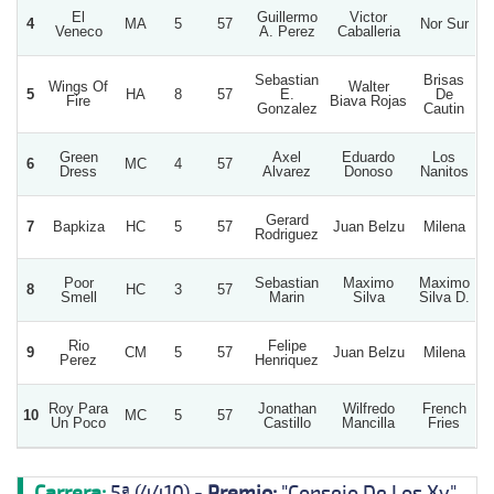
El
Guillermo
Victor
4
MA
5
57
Nor Sur
Veneco
A. Perez
Caballeria
Sebastian
Brisas
Wings Of
Walter
5
HA
8
57
E.
De
Fire
Biava Rojas
Gonzalez
Cautin
Green
Axel
Eduardo
Los
6
MC
4
57
Dress
Alvarez
Donoso
Nanitos
Gerard
7
Bapkiza
HC
5
57
Juan Belzu
Milena
Rodriguez
Poor
Sebastian
Maximo
Maximo
8
HC
3
57
Smell
Marin
Silva
Silva D.
Rio
Felipe
9
CM
5
57
Juan Belzu
Milena
Perez
Henriquez
Roy Para
Jonathan
Wilfredo
French
10
MC
5
57
Un Poco
Castillo
Mancilla
Fries
Carrera:
5ª (4410) -
Premio:
"Consejo De Los Xv"