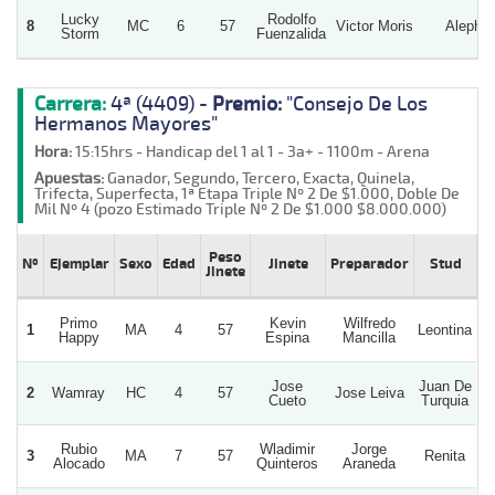
Lucky
Rodolfo
8
MC
6
57
Victor Moris
Aleph
Storm
Fuenzalida
Carrera:
4ª (4409) -
Premio:
"Consejo De Los
Hermanos Mayores"
Hora:
15:15hrs - Handicap del 1 al 1 - 3a+ - 1100m - Arena
Apuestas:
Ganador, Segundo, Tercero, Exacta, Quinela,
Trifecta, Superfecta, 1ª Etapa Triple Nº 2 De $1.000, Doble De
Mil Nº 4 (pozo Estimado Triple Nº 2 De $1.000 $8.000.000)
Peso
Nº
Ejemplar
Sexo
Edad
Jinete
Preparador
Stud
Jinete
Primo
Kevin
Wilfredo
1
MA
4
57
Leontina
Happy
Espina
Mancilla
Jose
Juan De
2
Wamray
HC
4
57
Jose Leiva
Cueto
Turquia
Rubio
Wladimir
Jorge
3
MA
7
57
Renita
Alocado
Quinteros
Araneda