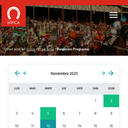
Usted está en:
Inicio
Programa
Resumen Programa
Noviembre 2025
LUN
MAR
MIER
JUE
VIER
SAB
DOM
1
2
3
4
5
6
7
8
9
10
11
12
13
14
15
16