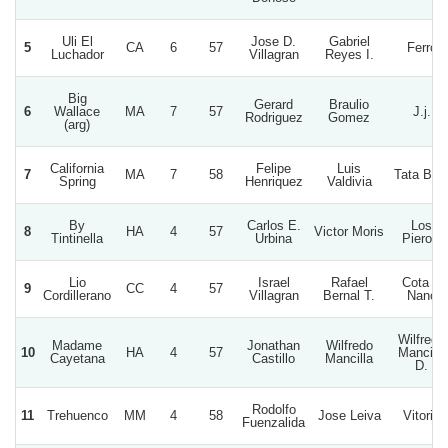
Uli El
Jose D.
Gabriel
5
CA
6
57
Ferro
Luchador
Villagran
Reyes I.
Big
Gerard
Braulio
6
Wallace
MA
7
57
J.j.
Rodriguez
Gomez
(arg)
California
Felipe
Luis
7
MA
7
58
Tata Bet
Spring
Henriquez
Valdivia
By
Carlos E.
Los
8
HA
4
57
Victor Moris
Tintinella
Urbina
Pierola
Lio
Israel
Rafael
Cota Y
9
CC
4
57
Cordillerano
Villagran
Bernal T.
Nano
Wilfredo
Madame
Jonathan
Wilfredo
10
HA
4
57
Mancilla
Cayetana
Castillo
Mancilla
D.
Rodolfo
11
Trehuenco
MM
4
58
Jose Leiva
Vitorio
Fuenzalida