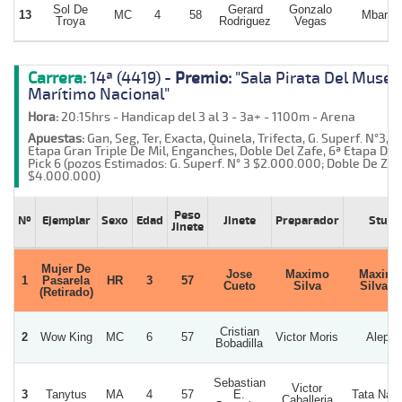
Sol De
Gerard
Gonzalo
13
MC
4
58
Mbaret
Troya
Rodriguez
Vegas
Carrera:
14ª (4419) -
Premio:
"Sala Pirata Del Museo
Marítimo Nacional"
Hora:
20:15hrs - Handicap del 3 al 3 - 3a+ - 1100m - Arena
Apuestas:
Gan, Seg, Ter, Exacta, Quinela, Trifecta, G. Superf. N°3, 2
Etapa Gran Triple De Mil, Enganches, Doble Del Zafe, 6ª Etapa Del
Pick 6 (pozos Estimados: G. Superf. N° 3 $2.000.000; Doble De Zaf
$4.000.000)
Peso
Nº
Ejemplar
Sexo
Edad
Jinete
Preparador
Stud
Jinete
Mujer De
Jose
Maximo
Maxim
1
Pasarela
HR
3
57
Cueto
Silva
Silva D
(Retirado)
Cristian
2
Wow King
MC
6
57
Victor Moris
Aleph
Bobadilla
Sebastian
Victor
3
Tanytus
MA
4
57
E.
Tata Nac
Caballeria