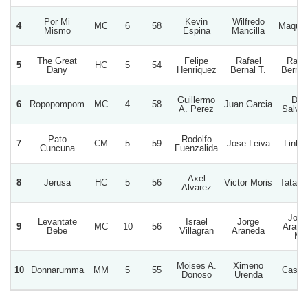
Por Mi
Kevin
Wilfredo
4
MC
6
58
Maque
Mismo
Espina
Mancilla
The Great
Felipe
Rafael
Rafae
5
HC
5
54
Dany
Henriquez
Bernal T.
Bernal
Guillermo
Don
6
Ropopompom
MC
4
58
Juan Garcia
A. Perez
Salvad
Pato
Rodolfo
7
CM
5
59
Jose Leiva
Linlin
Cuncuna
Fuenzalida
Axel
8
Jerusa
HC
5
56
Victor Moris
Tata B
Alvarez
Jorg
Levantate
Israel
Jorge
9
MC
10
56
Arane
Bebe
Villagran
Araneda
M.
Moises A.
Ximeno
10
Donnarumma
MM
5
55
Casimi
Donoso
Urenda