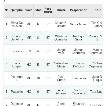
Peso
Nº
Ejemplar
Sexo
Edad
Jinete
Preparador
Stud
Jinete
Pinta De
Carlos E.
The Good
1
MC
6
57
Victor Moris
Musico
Urbina
Father
Sueño
Wladimir
Rodrigo
Rodrigo Silv
2
MR
11
57
Del Alma
Quinteros
Silva
S.
Jorge
Marcos
Marcos
3
Shivers
CM
4
57
Vera
Contreras
Contreras L
Lady
Sebastian
Eduardo
Si Nos
4
HC
5
57
Emper
Marin
Donoso
Organizamo
You And
Jose
Juan De
5
MC
10
57
Jose Leiva
I
Cueto
Turquia
Axel
Victor
6
Pazzelle
HC
6
57
Tata Nacho
Alvarez
Caballeria
Defensor
Piero
Eduardo
7
MC
6
57
Los Felipes