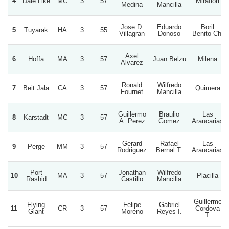
4
Dale Like
MC
3
57
Mirafiori
Medina
Mancilla
Jose D.
Eduardo
Boril
5
Tuyarak
HA
3
55
Villagran
Donoso
Benito Ch.
Axel
6
Hoffa
MA
3
57
Juan Belzu
Milena
Alvarez
Ronald
Wilfredo
7
Beit Jala
CA
3
57
Quimera
Fournet
Mancilla
Guillermo
Braulio
Las
8
Karstadt
MC
3
57
A. Perez
Gomez
Araucarias
Gerard
Rafael
Las
9
Perge
MM
3
57
Rodriguez
Bernal T.
Araucarias
Port
Jonathan
Wilfredo
10
MA
3
57
Placilla
Rashid
Castillo
Mancilla
Guillermo
Flying
Felipe
Gabriel
11
CR
3
57
Cordova
Giant
Moreno
Reyes I.
T.