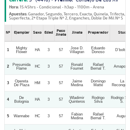
Hora:
15:45hrs - Condicional - h3ap - 1100m - Arena
Apuestas:
Ganador, Segundo, Tercero, Exacta, Quinela, Trifecta,
Superfecta, 2ª Etapa Triple Nº 2, Enganches, Doble De Mil Nº 5
Peso
Nº
Ejemplar
Sexo
Edad
Jinete
Preparador
Stud
Jinete
Mighty
Jose D.
Eduardo
1
HA
3
57
D`bolton
Flower
Villagran
Donoso
Presumida
Ronald
Rafael
2
HC
3
57
Amapola
Flame
Fournet
Bernal T.
Opereta
Jaime
Domingo
La
3
HM
3
57
De Plaza
Medina
Matte
Reconquis
De
Wladimir
Rodrigo
Rodrigo Sil
4
HA
3
57
Bolognia
Quinteros
Silva
S.
Fabian
Rafael
5
Wannabe
HC
3
57
Auguri
Medina
Bernal T.