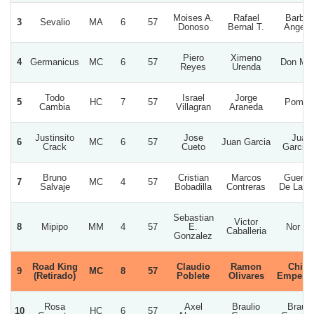
Moises A.
Rafael
Barbar
3
Sevalio
MA
6
57
Donoso
Bernal T.
Angeli
Piero
Ximeno
4
Germanicus
MC
6
57
Don Mar
Reyes
Urenda
Todo
Israel
Jorge
5
HC
7
57
Pompit
Cambia
Villagran
Araneda
Justinsito
Jose
Juan
6
MC
6
57
Juan Garcia
Crack
Cueto
Garcia 
Bruno
Cristian
Marcos
Guerre
7
MC
4
57
Salvaje
Bobadilla
Contreras
De La V
Sebastian
Victor
8
Mipipo
MM
4
57
E.
Nor Su
Caballeria
Gonzalez
Road King
Claudio
Ramon
Chino
9
MC
8
57
(Retirado)
Poblete
Olivares
Empera
Rosa
Axel
Braulio
Brauli
10
HC
6
57