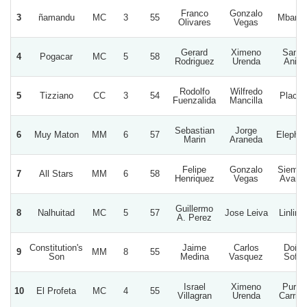
Franco
Gonzalo
3
ñamandu
MC
3
55
Mbaret
Olivares
Vegas
Gerard
Ximeno
Santa
4
Pogacar
MC
5
58
Rodriguez
Urenda
Anita
Rodolfo
Wilfredo
5
Tizziano
CC
3
54
Placill
Fuenzalida
Mancilla
Sebastian
Jorge
6
Muy Maton
MM
6
57
Elephan
Marin
Araneda
Felipe
Gonzalo
Siempr
7
All Stars
MM
6
58
Henriquez
Vegas
Avant
Guillermo
8
Nalhuitad
MC
5
57
Jose Leiva
Linlina
A. Perez
Constitution's
Jaime
Carlos
Doña
9
MM
8
55
Son
Medina
Vasquez
Sofia
Israel
Ximeno
Puros
10
El Profeta
MC
4
55
Villagran
Urenda
Carrile