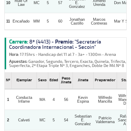
Rule Of
Ximeno
10
MC
5
57
E.
Don Mari
Law
Urenda
Gonzalez
Jonathan
Marcos
11
Encañado
MM
5
60
Mar Y Sol
Castillo
Contreras
Carrera:
8ª (4413) -
Premio:
"Secretaría
Coordinadora Internacional - Secoin"
Hora:
17:15hrs - Handicap del 11 al 7 - 3a+ - 1300m - Arena
Apuestas:
Ganador, Segundo, Tercero, Exacta, Quinela, Trifecta,
Superfecta, 2ª Etapa Triple Nº 3, Enganches, Doble De Mil Nº 8
Peso
Nº
Ejemplar
Sexo
Edad
Jinete
Preparador
Stud
Jinete
Wilfred
Conducta
Kevin
Wilfredo
1
MA
4
56
Mancill
Infame
Espina
Mancilla
D.
Sebastian
Rafael
Patricio
2
Calveti
MC
5
54
E.
Sanche
Valderrama
Gonzalez
A.