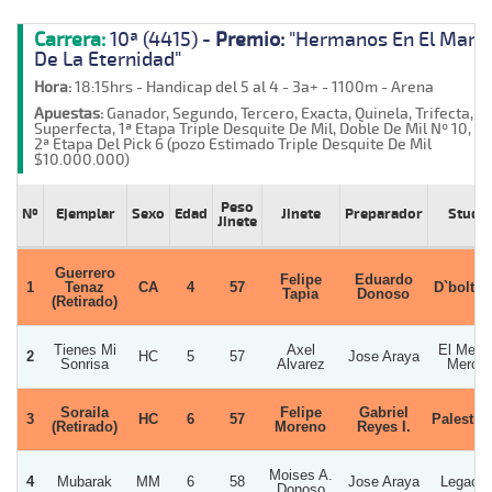
Carrera:
10ª (4415) -
Premio:
"Hermanos En El Mar
De La Eternidad"
Hora:
18:15hrs - Handicap del 5 al 4 - 3a+ - 1100m - Arena
Apuestas:
Ganador, Segundo, Tercero, Exacta, Quinela, Trifecta,
Superfecta, 1ª Etapa Triple Desquite De Mil, Doble De Mil Nº 10,
2ª Etapa Del Pick 6 (pozo Estimado Triple Desquite De Mil
$10.000.000)
Peso
Nº
Ejemplar
Sexo
Edad
Jinete
Preparador
Stud
Jinete
Guerrero
Felipe
Eduardo
1
Tenaz
CA
4
57
D`bolton
Tapia
Donoso
(Retirado)
Tienes Mi
Axel
El Mero
2
HC
5
57
Jose Araya
Sonrisa
Alvarez
Mero
Soraila
Felipe
Gabriel
3
HC
6
57
Palestin
(Retirado)
Moreno
Reyes I.
Moises A.
4
Mubarak
MM
6
58
Jose Araya
Legacy
Donoso