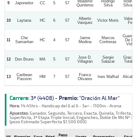
Wladimir
Rodrigo
Rodrigo
9
Japoneitor
CC
5
57
Quinteros
Silva
Silva S
Alberto
Valor Y
10
Laytana
HC
6
57
Victor Moris
Vasquez
Fe
Guerrer
Che
Jaime
Marcos
11
HC
4
57
De La
Samaritan
Medina
Contreras
Vida
Jose D.
Sergio
Gracias
12
Don Bruno
MA
5
57
Villagran
Salazar
Totales
Caribean
Franco
13
HM
7
57
Ines Maffud
Alicahu
Passion
Olivares
Carrera:
3ª (4408) -
Premio:
"Oración Al Mar"
Hora:
14:45hrs - Handicap del 6 al 6 - 3a+ - 1100m - Arena
Apuestas:
Ganador, Segundo, Tercero, Exacta, Quinela, Trifecta,
Superfecta, 3ª Etapa Triple Inicial, Enganches, Doble De Mil Nº 3
(pozo Estimado Superfecta $1.500.000)
Peso
Nº
Ejemplar
Sexo
Edad
Jinete
Preparador
Stud