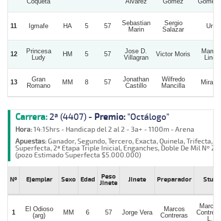
Coqueta
Alvarez
Gomez
Gomez 
Sebastian
Sergio
11
Igmafe
HA
5
57
Urra
Marin
Salazar
Princesa
Jose D.
Mamit
12
HM
5
57
Victor Moris
Ludy
Villagran
Linda
Gran
Jonathan
Wilfredo
13
MM
8
57
Mirafior
Romano
Castillo
Mancilla
Carrera:
2ª (4407) -
Premio:
"Octálogo"
Hora:
14:15hrs - Handicap del 2 al 2 - 3a+ - 1100m - Arena
Apuestas:
Ganador, Segundo, Tercero, Exacta, Quinela, Trifecta,
Superfecta, 2ª Etapa Triple Inicial, Enganches, Doble De Mil Nº 2
(pozo Estimado Superfecta $5.000.000)
Peso
Nº
Ejemplar
Sexo
Edad
Jinete
Preparador
Stud
Jinete
Marcos
El Odioso
Marcos
1
MM
6
57
Jorge Vera
Contrera
(arg)
Contreras
L.