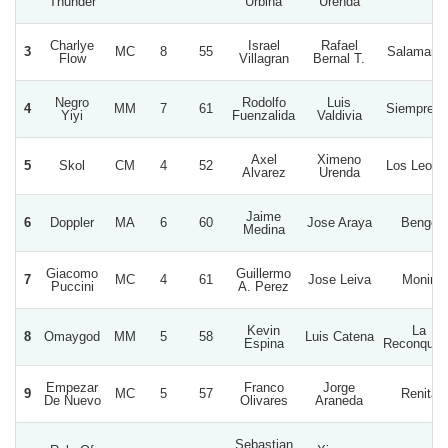
Thunder
Urbina
Urenda
Charlye
Israel
Rafael
3
MC
8
55
Salamanc
Flow
Villagran
Bernal T.
Negro
Rodolfo
Luis
4
MM
7
61
Siempre F
Yiyi
Fuenzalida
Valdivia
Axel
Ximeno
5
Skol
CM
4
52
Los Leone
Alvarez
Urenda
Jaime
6
Doppler
MA
6
60
Jose Araya
Bengo
Medina
Giacomo
Guillermo
7
MC
4
61
Jose Leiva
Monin
Puccini
A. Perez
Kevin
La
8
Omaygod
MM
5
58
Luis Catena
Espina
Reconquis
Empezar
Franco
Jorge
9
MC
5
57
Renita
De Nuevo
Olivares
Araneda
Sebastian