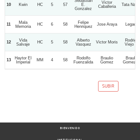
Sebastian
Victor
10
Kwin
HC
5
57
E.
Tata Nac
Caballeria
Gonzalez
Mala
Felipe
11
HC
6
58
Jose Araya
Legacy
Memoria
Henriquez
Vida
Alberto
Rodrigo
12
HC
5
58
Victor Moris
Salvaje
Vasquez
Viejo S.
Haytor El
Rodolfo
Braulio
Braulio
13
MM
4
58
Imperial
Fuenzalida
Gomez
Gomez A
SUBIR
BIENVENIDO