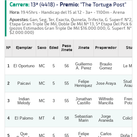
Carrera:
13ª (4418) -
Premio:
"The Tortuga Post"
Hora:
19:45hrs - Handicap del 15 al 12 - 3a+ - 1100m - Arena
Apuestas:
Gan, Seg, Ter, Exacta, Quinela, Trifecta, G. Superf. N°2, 1ª
Etapa Gran Triple De Mil, Doble De Mil Nº 13, 5ª Etapa Del Pick 6
(pozos Estimados Gran Triple De Mil $16.000.000; G. Superf. N° 2
$2.000.000)
Peso
Nº
Ejemplar
Sexo
Edad
Jinete
Preparador
Stud
Jinete
Guillermo
Braulio
1
El Oportuno
MC
5
56
Le Mon
A. Perez
Gomez
Felipe
Stud D
2
Paicavi
MC
5
55
Jose Araya
Henriquez
Arauco
Indian
Jonathan
Wilfredo
French
3
MC
3
55
Melody
Castillo
Mancilla
Potato
Sebastian
Jorge
4
El Palomo
MT
4
58
Coliche
Marin
Araneda
Que
Felipe
Carlos
5
MC
5
55
Doña Sof