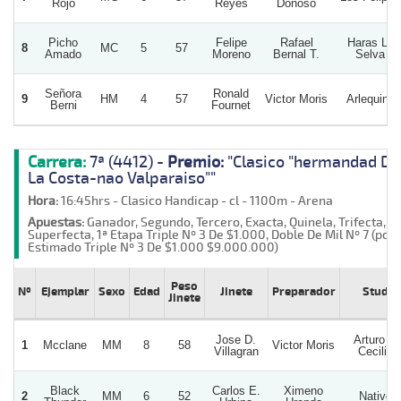
Rojo
Reyes
Donoso
Picho
Felipe
Rafael
Haras La
8
MC
5
57
Amado
Moreno
Bernal T.
Selva
Señora
Ronald
9
HM
4
57
Victor Moris
Arlequina
Berni
Fournet
Carrera:
7ª (4412) -
Premio:
"Clasico "hermandad De
La Costa-nao Valparaiso""
Hora:
16:45hrs - Clasico Handicap - cl - 1100m - Arena
Apuestas:
Ganador, Segundo, Tercero, Exacta, Quinela, Trifecta,
Superfecta, 1ª Etapa Triple Nº 3 De $1.000, Doble De Mil Nº 7 (poz
Estimado Triple Nº 3 De $1.000 $9.000.000)
Peso
Nº
Ejemplar
Sexo
Edad
Jinete
Preparador
Stud
Jinete
Jose D.
Arturo Y
1
Mcclane
MM
8
58
Victor Moris
Villagran
Cecilia
Black
Carlos E.
Ximeno
2
MM
6
52
Nativo