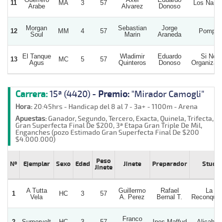
11
MA
3
57
Los Nanit
Arabe
Alvarez
Donoso
Morgan
Sebastian
Jorge
12
MM
4
57
Pompit
Soul
Marin
Araneda
El Tanque
Wladimir
Eduardo
Si Nos
13
MC
5
57
Agus
Quinteros
Donoso
Organiza
Carrera:
15ª (4420) -
Premio:
"Mirador Camogli"
Hora:
20:45hrs - Handicap del 8 al 7 - 3a+ - 1100m - Arena
Apuestas:
Ganador, Segundo, Tercero, Exacta, Quinela, Trifecta,
Gran Superfecta Final De $200, 3ª Etapa Gran Triple De Mil,
Enganches (pozo Estimado Gran Superfecta Final De $200
$4.000.000)
Peso
Nº
Ejemplar
Sexo
Edad
Jinete
Preparador
Stud
Jinete
A Tutta
Guillermo
Rafael
La
1
HC
3
57
Vela
A. Perez
Bernal T.
Reconquis
Franco
2
Sumervolt
HC
3
57
Ines Maffud
Alicahue