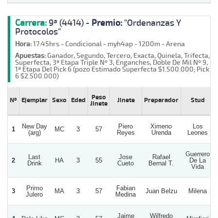
Carrera:
9ª (4414) -
Premio:
"Ordenanzas Y
Protocolos"
Hora:
17:45hrs - Condicional - myh4ap - 1200m - Arena
Apuestas:
Ganador, Segundo, Tercero, Exacta, Quinela, Trifecta,
Superfecta, 3ª Etapa Triple Nº 3, Enganches, Doble De Mil Nº 9,
1ª Etapa Del Pick 6 (pozo Estimado Superfecta $1.500.000; Pick
6 $2.500.000)
Peso
Nº
Ejemplar
Sexo
Edad
Jinete
Preparador
Stud
Jinete
New Day
Piero
Ximeno
Los
1
MC
3
57
(arg)
Reyes
Urenda
Leones
Guerrero
Last
Jose
Rafael
2
HA
3
55
De La
Drink
Cueto
Bernal T.
Vida
Primo
Fabian
3
MA
3
57
Juan Belzu
Milena
Julero
Medina
Jaime
Wilfredo