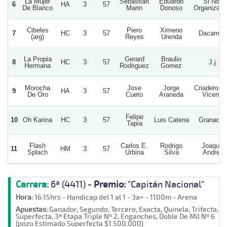
La Mujer
Sebastian
Eduardo
Si Nos
6
HA
3
57
De Blanco
Marin
Donoso
Organizam
Cibeles
Piero
Ximeno
7
HC
3
57
Dacamax
(arg)
Reyes
Urenda
La Propia
Gerard
Braulio
8
HC
3
57
J.j.
Hermana
Rodriguez
Gomez
Morocha
Jose
Jorge
Criadero D
9
HA
3
57
De Oro
Cueto
Araneda
Vicente
Felipe
10
Oh Karina
HC
3
57
Luis Catena
Granadill
Tapia
Flash
Carlos E.
Rodrigo
Joaquin
11
HM
3
57
Splach
Urbina
Silva
Andres
Carrera:
6ª (4411) -
Premio:
"Capitán Nacional"
Hora:
16:15hrs - Handicap del 1 al 1 - 3a+ - 1100m - Arena
Apuestas:
Ganador, Segundo, Tercero, Exacta, Quinela, Trifecta,
Superfecta, 3ª Etapa Triple Nº 2, Enganches, Doble De Mil Nº 6
(pozo Estimado Superfecta $1.500.000)