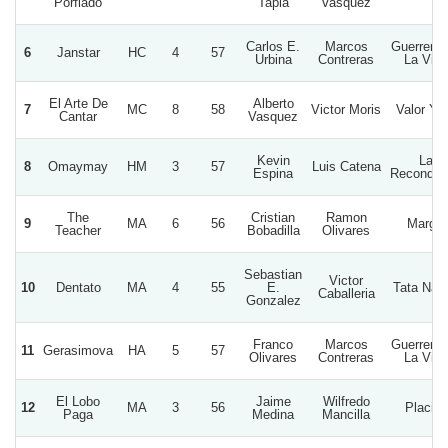
Porfiado
Tapia
Vasquez
Carlos E.
Marcos
Guerrero
6
Janstar
HC
4
57
Urbina
Contreras
La Vida
El Arte De
Alberto
7
MC
8
58
Victor Moris
Valor Y 
Cantar
Vasquez
Kevin
La
8
Omaymay
HM
3
57
Luis Catena
Espina
Reconqui
The
Cristian
Ramon
9
MA
6
56
Margal
Teacher
Bobadilla
Olivares
Sebastian
Victor
10
Dentato
MA
4
55
E.
Tata Nac
Caballeria
Gonzalez
Franco
Marcos
Guerrero
11
Gerasimova
HA
5
57
Olivares
Contreras
La Vida
El Lobo
Jaime
Wilfredo
12
MA
3
56
Placilla
Paga
Medina
Mancilla