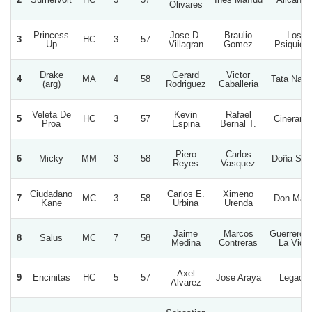
Olivares
Princess
Jose D.
Braulio
Los
3
HC
3
57
Up
Villagran
Gomez
Psiquico
Drake
Gerard
Victor
4
MA
4
58
Tata Nac
(arg)
Rodriguez
Caballeria
Veleta De
Kevin
Rafael
5
HC
3
57
Cineraria
Proa
Espina
Bernal T.
Piero
Carlos
6
Micky
MM
3
58
Doña Sofi
Reyes
Vasquez
Ciudadano
Carlos E.
Ximeno
7
MC
3
58
Don Mari
Kane
Urbina
Urenda
Jaime
Marcos
Guerrero 
8
Salus
MC
7
58
Medina
Contreras
La Vida
Axel
9
Encinitas
HC
5
57
Jose Araya
Legacy
Alvarez