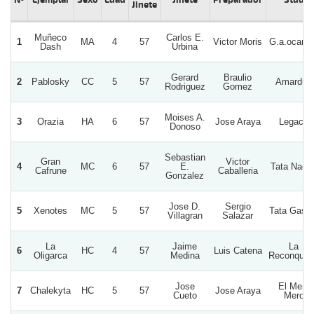
Jinete
Muñeco
Carlos E.
1
MA
4
57
Victor Moris
G.a.ocamp
Dash
Urbina
Gerard
Braulio
2
Pablosky
CC
5
57
Amarduq
Rodriguez
Gomez
Moises A.
3
Orazia
HA
6
57
Jose Araya
Legacy
Donoso
Sebastian
Gran
Victor
4
MC
6
57
E.
Tata Nach
Cafrune
Caballeria
Gonzalez
Jose D.
Sergio
5
Xenotes
MC
5
57
Tata Gast
Villagran
Salazar
La
Jaime
La
6
HC
4
57
Luis Catena
Oligarca
Medina
Reconquis
Jose
El Mero
7
Chalekyta
HC
5
57
Jose Araya
Cueto
Mero