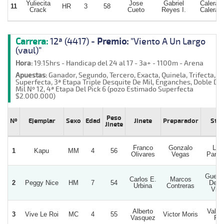
Yuliecita
Jose
Gabriel
Calera
11
HR
3
58
Crack
Cueto
Reyes I.
Calera
Carrera:
12ª (4417) -
Premio:
"Viento A Un Largo
(vaul)"
Hora:
19:15hrs - Handicap del 24 al 17 - 3a+ - 1100m - Arena
Apuestas:
Ganador, Segundo, Tercero, Exacta, Quinela, Trifecta,
Superfecta, 3ª Etapa Triple Desquite De Mil, Enganches, Doble De
Mil Nº 12, 4ª Etapa Del Pick 6 (pozo Estimado Superfecta
$2.000.000)
Peso
Nº
Ejemplar
Sexo
Edad
Jinete
Preparador
Stu
Jinete
Franco
Gonzalo
Los
1
Kapu
MM
4
56
Olivares
Vegas
Parrit
Guerre
Carlos E.
Marcos
2
Peggy Nice
HM
7
54
De L
Urbina
Contreras
Vida
Alberto
Valor
3
Vive Le Roi
MC
4
55
Victor Moris
Vasquez
Fe