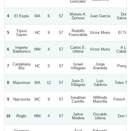
Gonzalez
Moises A.
Don
4
El Espia
MA
6
57
Juan Garcia
Donoso
Salvado
Yipssi
Rodolfo
5
HC
9
57
Victor Moris
El Tirol
Sayen
Fuenzalida
Imperio
Carlos E.
A Lo
6
MM
4
57
Victor Moris
Babilonico
Urbina
Caballer
Candelaria
Israel
Jorge
7
HC
5
57
Pompit
Bliz
Villagran
Araneda
Jose D.
Luis
8
Maxximus
MA
12
57
Toleo Tol
Villagran
Valdivia
Jonathan
Wilfredo
9
Narcisista
MC
9
57
French Fr
Castillo
Mancilla
Jaime
Osvaldo
10
Roglic
MM
4
57
Don Gil
Medina
Urbina
Guerrero
Axel
Eduardo