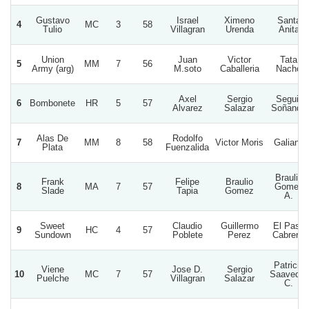
Gustavo
Israel
Ximeno
Santa
4
MC
3
58
Tulio
Villagran
Urenda
Anita
Union
Juan
Victor
Tata
5
MM
7
56
Army (arg)
M.soto
Caballeria
Nacho
Axel
Sergio
Seguir
6
Bombonete
HR
5
57
Alvarez
Salazar
Soñando
Alas De
Rodolfo
7
MM
8
58
Victor Moris
Galiano
Plata
Fuenzalida
Braulio
Frank
Felipe
Braulio
8
MA
7
57
Gomez
Slade
Tapia
Gomez
A.
Sweet
Claudio
Guillermo
El Paso
9
HC
4
57
Sundown
Poblete
Perez
Cabreria
Patricio
Viene
Jose D.
Sergio
10
MC
7
57
Saavedra
Puelche
Villagran
Salazar
C.