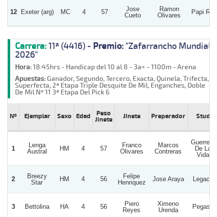
Jose
Ramon
12
Exeter (arg)
MC
4
57
Papi Rey
Cueto
Olivares
Carrera:
11ª (4416) -
Premio:
"Zafarrancho Mundial
2026"
Hora:
18:45hrs - Handicap del 10 al 8 - 3a+ - 1100m - Arena
Apuestas:
Ganador, Segundo, Tercero, Exacta, Quinela, Trifecta,
Superfecta, 2ª Etapa Triple Desquite De Mil, Enganches, Doble
De Mil Nº 11 3ª Etapa Del Pick 6
Peso
Nº
Ejemplar
Sexo
Edad
Jinete
Preparador
Stud
Jinete
Guerrero
Lenga
Franco
Marcos
1
HM
4
57
De La
Austral
Olivares
Contreras
Vida
Breezy
Felipe
2
HM
4
56
Jose Araya
Legacy
Star
Henriquez
Piero
Ximeno
3
Bettolina
HA
4
56
Pegaso
Reyes
Urenda