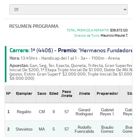
RESUMEN PROGRAMA:
TOTAL PREMIOS A REPARTIR:
$38.673.120
Director de Turno:
Mauricio Maurel T.
Carrera:
1ª (4406) -
Premio:
"Hermanos Fundadores
Hora:
13:45hrs - Handicap del 1 al 1 - 3a+ - 1100m - Arena
Apuestas:
Gan, Seg, Ter, Exacta, Quinela, Trifecta, Gran Superfecta
Inicial De $200, 1ª Etapa Triple Inicial De $1.000, Doble De Mil Nº 1
(pozos: Estim. Gran Superf. $2.000.000; Triple Inicial De $1.000
$8.000.000)
Peso
Nº
Ejemplar
Sexo
Edad
Jinete
Preparador
Stud
Jinete
Gerard
Gabriel
Gabrie
1
Regalito
CM
9
57
Rodriguez
Reyes I.
Reyes 
Rodolfo
Braulio
Brauli
2
Stevietoo
MA
5
57
Fuenzalida
Gomez
Gomez 