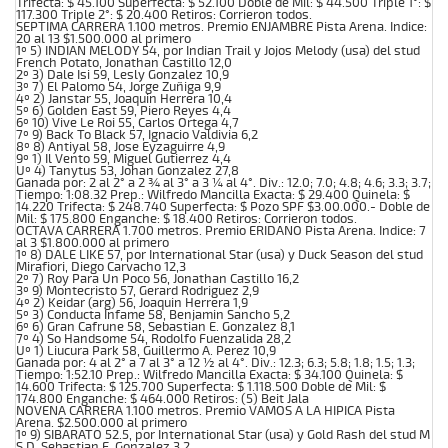
Trifecta: $ 45.100 Superfecta: $ 52.100 Doble de Mil: $ 44.500 Triple 1°: $
117.300 Triple 2°: $ 20.400 Retiros: Corrieron todos.
SEPTIMA CARRERA 1.100 metros. Premio ENJAMBRE Pista Arena. Indice:
20 al 13 $1.500.000 al primero
1º 5) INDIAN MELODY 54, por Indian Trail y Jojos Melody (usa) del stud
French Potato, Jonathan Castillo 12,0
2º 3) Dale Isi 59, Lesly Gonzalez 10,9
3º 7) El Palomo 54, Jorge Zuñiga 9,9
4º 2) Janstar 55, Joaquin Herrera 10,4
5º 6) Golden East 59, Piero Reyes 4,4
6º 10) Vive Le Roi 55, Carlos Ortega 4,7
7º 9) Back To Black 57, Ignacio Valdivia 6,2
8º 8) Antiyal 58, Jose Eyzaguirre 4,9
9º 1) Il Vento 59, Miguel Gutierrez 4,4
Uº 4) Tanytus 53, Johan Gonzalez 27,8
Ganada por: 2 al 2° a 2 ¾ al 3° a 3 ¼ al 4°. Div.: 12.0; 7.0; 4.8; 4.6; 3.3; 3.7;
Tiempo: 1:08.32 Prep.: Wilfredo Mancilla Exacta: $ 29.400 Quinela: $
14.220 Trifecta: $ 248.740 Superfecta: $ Pozo SPF $3.00.000.- Doble de
Mil: $ 175.800 Enganche: $ 18.400 Retiros: Corrieron todos.
OCTAVA CARRERA 1.700 metros. Premio ERIDANO Pista Arena. Indice: 7
al 3 $1.800.000 al primero
1º 8) DALE LIKE 57, por International Star (usa) y Duck Season del stud
Mirafiori, Diego Carvacho 12,3
2º 7) Roy Para Un Poco 56, Jonathan Castillo 16,2
3º 9) Montecristo 57, Gerard Rodriguez 2,9
4º 2) Keidar (arg) 56, Joaquin Herrera 1,9
5º 3) Conducta Infame 58, Benjamin Sancho 5,2
6º 6) Gran Cafrune 58, Sebastian E. Gonzalez 8,1
7º 4) So Handsome 54, Rodolfo Fuenzalida 28,2
Uº 1) Liucura Park 58, Guillermo A. Perez 10,9
Ganada por: 4 al 2° a 7 al 3° a 12 ½ al 4°. Div.: 12.3; 6.3; 5.8; 1.8; 1.5; 1.3;
Tiempo: 1:52.10 Prep.: Wilfredo Mancilla Exacta: $ 34.100 Quinela: $
14.600 Trifecta: $ 125.700 Superfecta: $ 1.118.500 Doble de Mil: $
174.800 Enganche: $ 464.000 Retiros: (5) Beit Jala
NOVENA CARRERA 1.100 metros. Premio VAMOS A LA HIPICA Pista
Arena. $2.500.000 al primero
1º 9) SIBARATO 52.5, por International Star (usa) y Gold Rash del stud M
S D, Sebastian E. Gonzalez 3,2