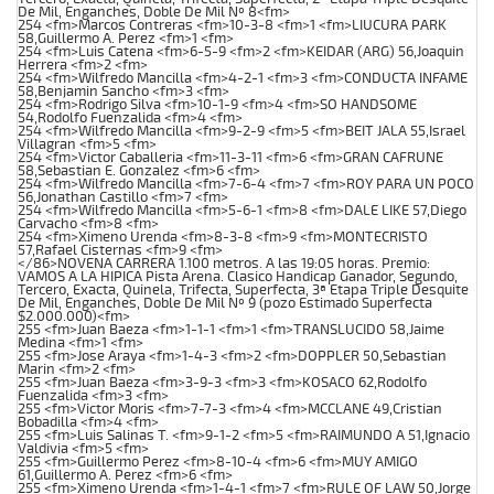
De Mil, Enganches, Doble De Mil Nº 8<fm>
254 <fm>Marcos Contreras <fm>10-3-8 <fm>1 <fm>LIUCURA PARK
58,Guillermo A. Perez <fm>1 <fm>
254 <fm>Luis Catena <fm>6-5-9 <fm>2 <fm>KEIDAR (ARG) 56,Joaquin
Herrera <fm>2 <fm>
254 <fm>Wilfredo Mancilla <fm>4-2-1 <fm>3 <fm>CONDUCTA INFAME
58,Benjamin Sancho <fm>3 <fm>
254 <fm>Rodrigo Silva <fm>10-1-9 <fm>4 <fm>SO HANDSOME
54,Rodolfo Fuenzalida <fm>4 <fm>
254 <fm>Wilfredo Mancilla <fm>9-2-9 <fm>5 <fm>BEIT JALA 55,Israel
Villagran <fm>5 <fm>
254 <fm>Victor Caballeria <fm>11-3-11 <fm>6 <fm>GRAN CAFRUNE
58,Sebastian E. Gonzalez <fm>6 <fm>
254 <fm>Wilfredo Mancilla <fm>7-6-4 <fm>7 <fm>ROY PARA UN POCO
56,Jonathan Castillo <fm>7 <fm>
254 <fm>Wilfredo Mancilla <fm>5-6-1 <fm>8 <fm>DALE LIKE 57,Diego
Carvacho <fm>8 <fm>
254 <fm>Ximeno Urenda <fm>8-3-8 <fm>9 <fm>MONTECRISTO
57,Rafael Cisternas <fm>9 <fm>
</86>NOVENA CARRERA 1.100 metros. A las 19:05 horas. Premio:
VAMOS A LA HIPICA Pista Arena. Clasico Handicap Ganador, Segundo,
Tercero, Exacta, Quinela, Trifecta, Superfecta, 3ª Etapa Triple Desquite
De Mil, Enganches, Doble De Mil Nº 9 (pozo Estimado Superfecta
$2.000.000)<fm>
255 <fm>Juan Baeza <fm>1-1-1 <fm>1 <fm>TRANSLUCIDO 58,Jaime
Medina <fm>1 <fm>
255 <fm>Jose Araya <fm>1-4-3 <fm>2 <fm>DOPPLER 50,Sebastian
Marin <fm>2 <fm>
255 <fm>Juan Baeza <fm>3-9-3 <fm>3 <fm>KOSACO 62,Rodolfo
Fuenzalida <fm>3 <fm>
255 <fm>Victor Moris <fm>7-7-3 <fm>4 <fm>MCCLANE 49,Cristian
Bobadilla <fm>4 <fm>
255 <fm>Luis Salinas T. <fm>9-1-2 <fm>5 <fm>RAIMUNDO A 51,Ignacio
Valdivia <fm>5 <fm>
255 <fm>Guillermo Perez <fm>8-10-4 <fm>6 <fm>MUY AMIGO
61,Guillermo A. Perez <fm>6 <fm>
255 <fm>Ximeno Urenda <fm>1-4-1 <fm>7 <fm>RULE OF LAW 50,Jorge