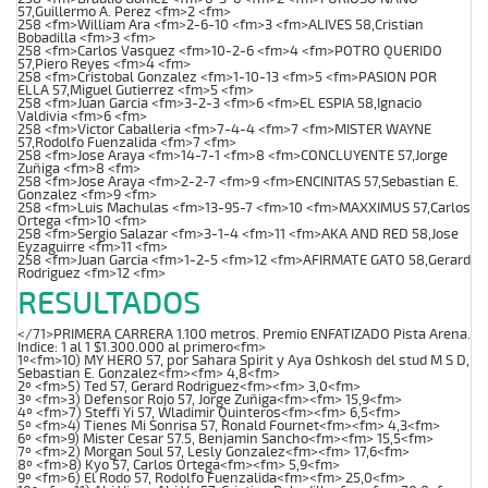
57,Guillermo A. Perez <fm>2 <fm>
258 <fm>William Ara <fm>2-6-10 <fm>3 <fm>ALIVES 58,Cristian
Bobadilla <fm>3 <fm>
258 <fm>Carlos Vasquez <fm>10-2-6 <fm>4 <fm>POTRO QUERIDO
57,Piero Reyes <fm>4 <fm>
258 <fm>Cristobal Gonzalez <fm>1-10-13 <fm>5 <fm>PASION POR
ELLA 57,Miguel Gutierrez <fm>5 <fm>
258 <fm>Juan Garcia <fm>3-2-3 <fm>6 <fm>EL ESPIA 58,Ignacio
Valdivia <fm>6 <fm>
258 <fm>Victor Caballeria <fm>7-4-4 <fm>7 <fm>MISTER WAYNE
57,Rodolfo Fuenzalida <fm>7 <fm>
258 <fm>Jose Araya <fm>14-7-1 <fm>8 <fm>CONCLUYENTE 57,Jorge
Zuñiga <fm>8 <fm>
258 <fm>Jose Araya <fm>2-2-7 <fm>9 <fm>ENCINITAS 57,Sebastian E.
Gonzalez <fm>9 <fm>
258 <fm>Luis Machulas <fm>13-95-7 <fm>10 <fm>MAXXIMUS 57,Carlos
Ortega <fm>10 <fm>
258 <fm>Sergio Salazar <fm>3-1-4 <fm>11 <fm>AKA AND RED 58,Jose
Eyzaguirre <fm>11 <fm>
258 <fm>Juan Garcia <fm>1-2-5 <fm>12 <fm>AFIRMATE GATO 58,Gerard
Rodriguez <fm>12 <fm>
RESULTADOS
</71>PRIMERA CARRERA 1.100 metros. Premio ENFATIZADO Pista Arena.
Indice: 1 al 1 $1.300.000 al primero<fm>
1º<fm>10) MY HERO 57, por Sahara Spirit y Aya Oshkosh del stud M S D,
Sebastian E. Gonzalez<fm><fm> 4,8<fm>
2º <fm>5) Ted 57, Gerard Rodriguez<fm><fm> 3,0<fm>
3º <fm>3) Defensor Rojo 57, Jorge Zuñiga<fm><fm> 15,9<fm>
4º <fm>7) Steffi Yi 57, Wladimir Quinteros<fm><fm> 6,5<fm>
5º <fm>4) Tienes Mi Sonrisa 57, Ronald Fournet<fm><fm> 4,3<fm>
6º <fm>9) Mister Cesar 57.5, Benjamin Sancho<fm><fm> 15,5<fm>
7º <fm>2) Morgan Soul 57, Lesly Gonzalez<fm><fm> 17,6<fm>
8º <fm>8) Kyo 57, Carlos Ortega<fm><fm> 5,9<fm>
9º <fm>6) El Rodo 57, Rodolfo Fuenzalida<fm><fm> 25,0<fm>