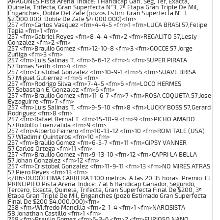
ARAGONES Pista Arena. Indice: 1 Handicap Gan, Seg, Ter, Exacta,
Quinela, Trifecta, Gran Superfecta N°3, 2ª Etapa Gran Triple De Mil,
Enganches, Doble Del Zafe (pozos Estim: Gran Superfecta N° 3
$2.000.000; Doble De Zafe $4.000.000)<fm>
257 <fm>Carlos Vasquez <fm>4-4-5 <fm>1 <fm>LUCA BRASI 57,Felipe
Tapia <fm>1 <fm>
257 <fm>Gabriel Reyes <fm>8-4-4 <fm>2 <fm>REGALITO 57,Lesly
Gonzalez <fm>2 <fm>
257 <fm>Braulio Gomez <fm>12-10-8 <fm>3 <fm>GOCCE 57,Jorge
Zuñiga <fm>3 <fm>
257 <fm>Luis Salinas T. <fm>6-6-12 <fm>4 <fm>SUPER PIRATA
57,Tomas Seith <fm>4 <fm>
257 <fm>Cristobal Gonzalez <fm>10-9-1 <fm>5 <fm>SUAVE BRISA
57,Miguel Gutierrez <fm>5 <fm>
257 <fm>Rodrigo Silva <fm>7-4-5 <fm>6 <fm>LOCO HERMES
57,Sebastian E. Gonzalez <fm>6 <fm>
257 <fm>Braulio Gomez <fm>11-6-7 <fm>7 <fm>ROSA COQUETA 57,Jose
Eyzaguirre <fm>7 <fm>
257 <fm>Luis Salinas T. <fm>9-5-10 <fm>8 <fm>LUCKY BOSS 57,Gerard
Rodriguez <fm>8 <fm>
257 <fm>Rafael Bernal T. <fm>15-10-9 <fm>9 <fm>PICHO AMADO
57,Rodolfo Fuenzalida <fm>9 <fm>
257 <fm>Alberto Ferrero <fm>10-13-12 <fm>10 <fm>ROM TALE (USA)
57,Wladimir Quinteros <fm>10 <fm>
257 <fm>Braulio Gomez <fm>6-5-7 <fm>11 <fm>GIPSY VANNER
57,Carlos Ortega <fm>11 <fm>
257 <fm>Braulio Gomez <fm>9-13-10 <fm>12 <fm>CAPRI LA BELLA
57,Johan Gonzalez <fm>12 <fm>
257 <fm>Cristobal Gonzalez <fm>11-9-11 <fm>13 <fm>NO MIRES ATRAS
57,Piero Reyes <fm>13 <fm>
</86>DUODECIMA CARRERA 1.100 metros. A las 20:35 horas. Premio: EL
PRINCIPITO Pista Arena. Indice: 7 al 6 Handicap Ganador, Segundo,
Tercero, Exacta, Quinela, Trifecta, Gran Superfecta Final De $200, 3ª
Etapa Gran Triple De Mil, Enganches (pozo Estimado Gran Superfecta
Final De $200 $4.000.000)<fm>
258 <fm>Wilfredo Mancilla <fm>2-1-4 <fm>1 <fm>NARCISISTA
58,Jonathan Castillo <fm>1 <fm>
258 <fm>Braulio Gomez <fm>6-3-6 <fm>2 <fm>FURIOSO NANO