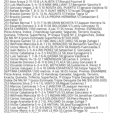
251 Jose Araya 2-11-13 8 LA ALBITA 57,Ronald Fournet 8
251 Luis Machulas 5-4-13 9 NINE BRILLIANT 57,Benjamin Sancho 9
251 Gonzalo Vegas 2-8-5 10 ROSITA DEL PUERTO 57,Ignacio Valdivia 10
251 Rafael Bernal T. 8-5-14 11 AUNT MERCY 57,Israel Villagran 11
251 Braulio Gomez 12-5- 12 AL AGUAITE 57,Felipe Tapia 12
251 Braulio Gomez 7-4-4 13 LA PROPIA HERMANA 57,Sebastian E.
Gonzalez 13
251 Rafael Bernal T. 3-11-7 14 MI GRAN BICHOTA 57,Joaquin Herrera 14
251 Eduardo Donoso 3-3-8 15 DE BOLOGNIA 57,Lesly Gonzalez 15
SEXTA CARRERA 1.100 metros. A las 17:35 horas. Premio: ESPINUDO
Pista Arena. Indice: 2 Handicap Ganador, Segundo, Tercero, Exacta,
Quinela, Trifecta, Superfecta, 3ª Etapa Triple Nº 2, Enganches, Doble
De Mil Nº 6 (pozo Estimado Superfecta $1.500.000)
252 Braulio Gomez 12-2-6 1 BIG WALLACE (ARG) 58,Jorge Zuñiga 1
252 Wilfredo Mancilla 6-8-1 2 EL RENACIDO 58,Benjamin Sancho 2
252 Victor Moris 8-11-8 3 ALAS DE PLATA 58,Rodolfo Fuenzalida 3
252 Juan Belzu 2-5-6 4 RIO PEREZ 58,Sebastian E. Gonzalez 4
252 Victor Caballeria 2-4-5 5 PAZZELLE 58,Jose Eyzaguirre 5
252 Luis Salinas T. 7-8-7 6 ALQASWA 58,Ignacio Valdivia 6
252 Victor Moris 14-13-12 7 MERENGON 58,Carlos E. Urbina 7
252 Eduardo Donoso 2-8-11 8 DALE FLACA 58,Lesly Gonzalez 8
252 Osvaldo Urbina 4-3-4 9 EL BOTICARIO 58,Guillermo A. Perez 9
252 Carlos Vasquez 2-3-4 10 GRAN ESPARTACO 58,Felipe Tapia 10
SEPTIMA CARRERA 1.100 metros. A las 18:05 horas. Premio: ENJAMBRE
Pista Arena. Indice: 20 al 13 Handicap Ganador, Segundo, Tercero,
Exacta, Quinela, Trifecta, Superfecta, 1ª Etapa Triple Desquite De Mil,
Doble De Mil Nº 7 (pozo Estimado Triple Desquite De Mil $10.000.000)
253 Maximo Silva 2-1-4 1 IL VENTO 59,Miguel Gutierrez 1
253 Marcos Contreras 1-5-4 2 JANSTAR 55,Joaquin Herrera 2
253 Eduardo Donoso 1-6-5 3 DALE ISI 59,Lesly Gonzalez 3
253 Victor Caballeria 8-7-2 4 TANYTUS 53,Johan Gonzalez 4
253 Wilfredo Mancilla 10-5-2 5 INDIAN MELODY 54,Jonathan Castillo 5
253 Carlos Vasquez 2-3-5 6 GOLDEN EAST 59,Piero Reyes 6
253 Jorge Araneda 8-6-2 7 EL PALOMO 54,Jorge Zuñiga 7
253 Victor Caballeria 5-4-2 8 ANTIYAL 58,Jose Eyzaguirre 8
253 Luis Salinas T. 3-12-6 9 BACK TO BLACK 57,Ignacio Valdivia 9
253 Victor Moris 4-6-7 10 VIVE LE ROI 55,Carlos Ortega 10