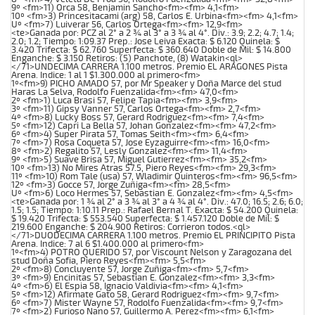
9º <fm>11) Orca 58, Benjamin Sancho<fm><fm> 4,1<fm>
10º <fm>3) Princesitacami (arg) 58, Carlos E. Urbina<fm><fm> 4,1<fm>
Uº <fm>7) Luiverar 56, Carlos Ortega<fm><fm> 12,9<fm>
<te>Ganada por: PCZ al 2° a 2 ¾ al 3° a 3 ¾ al 4°. Div.: 3.9; 2.2; 4.7; 1.4;
2.0; 1.2; Tiempo: 1:09.37 Prep.: Jose Leiva Exacta: $ 6.120 Quinela: $
3.420 Trifecta: $ 62.760 Superfecta: $ 360.640 Doble de Mil: $ 14.800
Enganche: $ 3.150 Retiros: (5) Panchote, (8) Watakin<ql>
</71>UNDECIMA CARRERA 1.100 metros. Premio EL ARAGONES Pista
Arena. Indice: 1 al 1 $1.300.000 al primero<fm>
1º<fm>9) PICHO AMADO 57, por Mr Speaker y Doña Marce del stud
Haras La Selva, Rodolfo Fuenzalida<fm><fm> 47,0<fm>
2º <fm>1) Luca Brasi 57, Felipe Tapia<fm><fm> 3,9<fm>
3º <fm>11) Gipsy Vanner 57, Carlos Ortega<fm><fm> 2,7<fm>
4º <fm>8) Lucky Boss 57, Gerard Rodriguez<fm><fm> 7,4<fm>
5º <fm>12) Capri La Bella 57, Johan Gonzalez<fm><fm> 47,2<fm>
6º <fm>4) Super Pirata 57, Tomas Seith<fm><fm> 6,4<fm>
7º <fm>7) Rosa Coqueta 57, Jose Eyzaguirre<fm><fm> 16,0<fm>
8º <fm>2) Regalito 57, Lesly Gonzalez<fm><fm> 11,4<fm>
9º <fm>5) Suave Brisa 57, Miguel Gutierrez<fm><fm> 35,2<fm>
10º <fm>13) No Mires Atras 57.5, Piero Reyes<fm><fm> 29,3<fm>
11º <fm>10) Rom Tale (usa) 57, Wladimir Quinteros<fm><fm> 96,5<fm>
12º <fm>3) Gocce 57, Jorge Zuñiga<fm><fm> 28,5<fm>
Uº <fm>6) Loco Hermes 57, Sebastian E. Gonzalez<fm><fm> 4,5<fm>
<te>Ganada por: 1 ¾ al 2° a 3 ¾ al 3° a 4 ¾ al 4°. Div.: 47.0; 16.5; 2.6; 6.0;
1.5; 1.5; Tiempo: 1:10.11 Prep.: Rafael Bernal T. Exacta: $ 54.200 Quinela:
$ 19.420 Trifecta: $ 553.540 Superfecta: $ 1.457.120 Doble de Mil: $
219.600 Enganche: $ 204.900 Retiros: Corrieron todos.<ql>
</71>DUODECIMA CARRERA 1.100 metros. Premio EL PRINCIPITO Pista
Arena. Indice: 7 al 6 $1.400.000 al primero<fm>
1º<fm>4) POTRO QUERIDO 57, por Viscount Nelson y Zaragozana del
stud Doña Sofia, Piero Reyes<fm><fm> 5,5<fm>
2º <fm>8) Concluyente 57, Jorge Zuñiga<fm><fm> 5,7<fm>
3º <fm>9) Encinitas 57, Sebastian E. Gonzalez<fm><fm> 3,3<fm>
4º <fm>6) El Espia 58, Ignacio Valdivia<fm><fm> 4,1<fm>
5º <fm>12) Afirmate Gato 58, Gerard Rodriguez<fm><fm> 9,7<fm>
6º <fm>7) Mister Wayne 57, Rodolfo Fuenzalida<fm><fm> 9,7<fm>
7º <fm>2) Furioso Nano 57, Guillermo A. Perez<fm><fm> 6,1<fm>