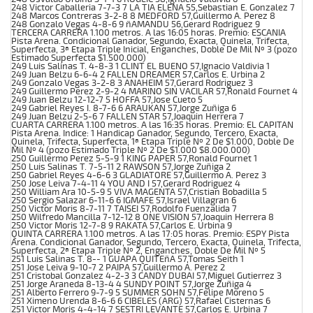
248 Victor Caballeria 7-7-3 7 LA TIA ELENA 55,Sebastian E. Gonzalez 7
248 Marcos Contreras 3-2-8 8 MEDFORD 57,Guillermo A. Perez 8
248 Gonzalo Vegas 4-8-6 9 ñAMANDU 56,Gerard Rodriguez 9
TERCERA CARRERA 1.100 metros. A las 16:05 horas. Premio: ESCANIA
Pista Arena. Condicional Ganador, Segundo, Exacta, Quinela, Trifecta,
Superfecta, 3ª Etapa Triple Inicial, Enganches, Doble De Mil Nº 3 (pozo
Estimado Superfecta $1.500.000)
249 Luis Salinas T. 4-8-3 1 CLINT EL BUENO 57,Ignacio Valdivia 1
249 Juan Belzu 6-6-4 2 FALLEN DREAMER 57,Carlos E. Urbina 2
249 Gonzalo Vegas 3-2-8 3 ANAHEIM 57,Gerard Rodriguez 3
249 Guillermo Perez 2-9-2 4 MARINO SIN VACILAR 57,Ronald Fournet 4
249 Juan Belzu 12-12-7 5 HOFFA 57,Jose Cueto 5
249 Gabriel Reyes I. 8-7-6 6 ARAUKAN 57,Jorge Zuñiga 6
249 Juan Belzu 2-5-6 7 FALLEN STAR 57,Joaquin Herrera 7
CUARTA CARRERA 1.100 metros. A las 16:35 horas. Premio: EL CAPITAN
Pista Arena. Indice: 1 Handicap Ganador, Segundo, Tercero, Exacta,
Quinela, Trifecta, Superfecta, 1ª Etapa Triple Nº 2 De $1.000, Doble De
Mil Nº 4 (pozo Estimado Triple Nº 2 De $1.000 $8.000.000)
250 Guillermo Perez 5-5-9 1 KING PAPER 57,Ronald Fournet 1
250 Luis Salinas T. 7-5-11 2 RAWSON 57,Jorge Zuñiga 2
250 Gabriel Reyes 4-6-6 3 GLADIATORE 57,Guillermo A. Perez 3
250 Jose Leiva 7-4-11 4 YOU AND I 57,Gerard Rodriguez 4
250 William Ara 10-5-9 5 VIVA MAGENTA 57,Cristian Bobadilla 5
250 Sergio Salazar 6-11-6 6 IGMAFE 57,Israel Villagran 6
250 Victor Moris 8-7-11 7 TAISEI 57,Rodolfo Fuenzalida 7
250 Wilfredo Mancilla 7-12-12 8 ONE VISION 57,Joaquin Herrera 8
250 Victor Moris 12-7-8 9 RAKATA 57,Carlos E. Urbina 9
QUINTA CARRERA 1.100 metros. A las 17:05 horas. Premio: ESPY Pista
Arena. Condicional Ganador, Segundo, Tercero, Exacta, Quinela, Trifecta,
Superfecta, 2ª Etapa Triple Nº 2, Enganches, Doble De Mil Nº 5
251 Luis Salinas T. 8-- 1 GUAPA QUITEñA 57,Tomas Seith 1
251 Jose Leiva 9-10-7 2 PAIPA 57,Guillermo A. Perez 2
251 Cristobal Gonzalez 4-2-3 3 CANDY DUBAI 57,Miguel Gutierrez 3
251 Jorge Araneda 8-13-4 4 SUNDY POINT 57,Jorge Zuñiga 4
251 Alberto Ferrero 9-7-9 5 SUMMER SOHN 57,Felipe Moreno 5
251 Ximeno Urenda 8-6-6 6 CIBELES (ARG) 57,Rafael Cisternas 6
251 Victor Moris 4-4-14 7 SESTRI LEVANTE 57,Carlos E. Urbina 7