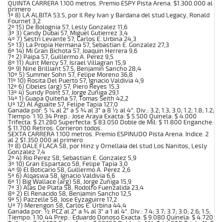
QUINTA CARRERA 1.100 metros. Premio ESPY Pista Arena. $1.300.000 al
primero
1º 8) LA ALBITA 53.5, por Il Rey Ivan y Bardana del stud Legacy, Ronald
Fournet 3,2
2º 15) De Bolognia 57, Lesly Gonzalez 11,6
3º 3) Candy Dubai 57, Miguel Gutierrez 3,4
4º 7) Sestri Levante 57, Carlos E. Urbina 24,3
5º 13) La Propia Hermana 57, Sebastian E. Gonzalez 27,3
6º 14) Mi Gran Bichota 57, Joaquin Herrera 9,6
7º 2) Paipa 57, Guillermo A. Perez 9,5
8º 11) Aunt Mercy 57, Israel Villagran 15,9
9º 9) Nine Brilliant 57.5, Benjamin Sancho 28,4
10º 5) Summer Sohn 57, Felipe Moreno 36,8
11º 10) Rosita Del Puerto 57, Ignacio Valdivia 4,9
12º 6) Cibeles (arg) 57, Piero Reyes 15,3
13º 4) Sundy Point 57, Jorge Zuñiga 29,1
14º 1) Guapa Quiteña 57, Tomas Seith 42,2
Uº 12) Al Aguaite 57, Felipe Tapia 127,0
Ganada por: 5 ¼ al 2° a 5 ¾ al 3° a 8 ½ al 4°. Div.: 3.2; 1.3; 3.0; 1.2; 1.8; 1.2;
Tiempo: 1:10.34 Prep.: Jose Araya Exacta: $ 5.500 Quinela: $ 4.000
Trifecta: $ 21.280 Superfecta: $ 83.050 Doble de Mil: $ 11.800 Enganche:
$ 11.700 Retiros: Corrieron todos.
SEXTA CARRERA 1.100 metros. Premio ESPINUDO Pista Arena. Indice: 2
al 2 $1.350.000 al primero
1º 8) DALE FLACA 58, por Hinz y Ornellaia del stud Los Nanitos, Lesly
Gonzalez 7,4
2º 4) Rio Perez 58, Sebastian E. Gonzalez 5,9
3º 10) Gran Espartaco 58, Felipe Tapia 3,0
4º 9) El Boticario 58, Guillermo A. Perez 2,6
5º 6) Alqaswa 58, Ignacio Valdivia 6,6
6º 1) Big Wallace (arg) 58, Jorge Zuñiga 15,9
7º 3) Alas De Plata 58, Rodolfo Fuenzalida 23,4
8º 2) El Renacido 58, Benjamin Sancho 12,5
9º 5) Pazzelle 58, Jose Eyzaguirre 17,2
Uº 7) Merengon 58, Carlos E. Urbina 44,4
Ganada por: ½ PCZ al 2° a ¾ al 3° a 1 al 4°. Div.: 7.4; 3.7; 3.7; 3.0; 2.6; 1.5;
Tiempo: 1:10.44 Prep.: Eduardo Donoso Exacta: $ 9.080 Quinela: $ 4.720