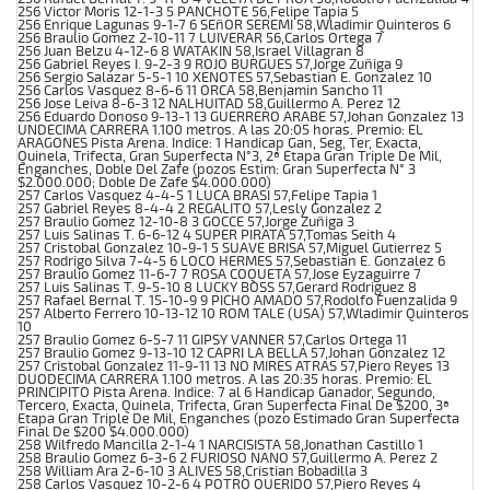
256 Victor Moris 12-1-3 5 PANCHOTE 56,Felipe Tapia 5
256 Enrique Lagunas 9-1-7 6 SEñOR SEREMI 58,Wladimir Quinteros 6
256 Braulio Gomez 2-10-11 7 LUIVERAR 56,Carlos Ortega 7
256 Juan Belzu 4-12-6 8 WATAKIN 58,Israel Villagran 8
256 Gabriel Reyes I. 9-2-3 9 ROJO BURGUES 57,Jorge Zuñiga 9
256 Sergio Salazar 5-5-1 10 XENOTES 57,Sebastian E. Gonzalez 10
256 Carlos Vasquez 8-6-6 11 ORCA 58,Benjamin Sancho 11
256 Jose Leiva 8-6-3 12 NALHUITAD 58,Guillermo A. Perez 12
256 Eduardo Donoso 9-13-1 13 GUERRERO ARABE 57,Johan Gonzalez 13
UNDECIMA CARRERA 1.100 metros. A las 20:05 horas. Premio: EL
ARAGONES Pista Arena. Indice: 1 Handicap Gan, Seg, Ter, Exacta,
Quinela, Trifecta, Gran Superfecta N°3, 2ª Etapa Gran Triple De Mil,
Enganches, Doble Del Zafe (pozos Estim: Gran Superfecta N° 3
$2.000.000; Doble De Zafe $4.000.000)
257 Carlos Vasquez 4-4-5 1 LUCA BRASI 57,Felipe Tapia 1
257 Gabriel Reyes 8-4-4 2 REGALITO 57,Lesly Gonzalez 2
257 Braulio Gomez 12-10-8 3 GOCCE 57,Jorge Zuñiga 3
257 Luis Salinas T. 6-6-12 4 SUPER PIRATA 57,Tomas Seith 4
257 Cristobal Gonzalez 10-9-1 5 SUAVE BRISA 57,Miguel Gutierrez 5
257 Rodrigo Silva 7-4-5 6 LOCO HERMES 57,Sebastian E. Gonzalez 6
257 Braulio Gomez 11-6-7 7 ROSA COQUETA 57,Jose Eyzaguirre 7
257 Luis Salinas T. 9-5-10 8 LUCKY BOSS 57,Gerard Rodriguez 8
257 Rafael Bernal T. 15-10-9 9 PICHO AMADO 57,Rodolfo Fuenzalida 9
257 Alberto Ferrero 10-13-12 10 ROM TALE (USA) 57,Wladimir Quinteros
10
257 Braulio Gomez 6-5-7 11 GIPSY VANNER 57,Carlos Ortega 11
257 Braulio Gomez 9-13-10 12 CAPRI LA BELLA 57,Johan Gonzalez 12
257 Cristobal Gonzalez 11-9-11 13 NO MIRES ATRAS 57,Piero Reyes 13
DUODECIMA CARRERA 1.100 metros. A las 20:35 horas. Premio: EL
PRINCIPITO Pista Arena. Indice: 7 al 6 Handicap Ganador, Segundo,
Tercero, Exacta, Quinela, Trifecta, Gran Superfecta Final De $200, 3ª
Etapa Gran Triple De Mil, Enganches (pozo Estimado Gran Superfecta
Final De $200 $4.000.000)
258 Wilfredo Mancilla 2-1-4 1 NARCISISTA 58,Jonathan Castillo 1
258 Braulio Gomez 6-3-6 2 FURIOSO NANO 57,Guillermo A. Perez 2
258 William Ara 2-6-10 3 ALIVES 58,Cristian Bobadilla 3
258 Carlos Vasquez 10-2-6 4 POTRO QUERIDO 57,Piero Reyes 4