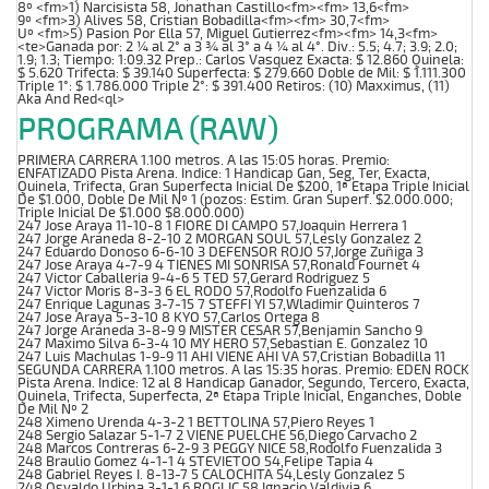
8º <fm>1) Narcisista 58, Jonathan Castillo<fm><fm> 13,6<fm>
9º <fm>3) Alives 58, Cristian Bobadilla<fm><fm> 30,7<fm>
Uº <fm>5) Pasion Por Ella 57, Miguel Gutierrez<fm><fm> 14,3<fm>
<te>Ganada por: 2 ¼ al 2° a 3 ¾ al 3° a 4 ¼ al 4°. Div.: 5.5; 4.7; 3.9; 2.0;
1.9; 1.3; Tiempo: 1:09.32 Prep.: Carlos Vasquez Exacta: $ 12.860 Quinela:
$ 5.620 Trifecta: $ 39.140 Superfecta: $ 279.660 Doble de Mil: $ 1.111.300
Triple 1°: $ 1.786.000 Triple 2°: $ 391.400 Retiros: (10) Maxximus, (11)
Aka And Red<ql>
PROGRAMA (RAW)
PRIMERA CARRERA 1.100 metros. A las 15:05 horas. Premio:
ENFATIZADO Pista Arena. Indice: 1 Handicap Gan, Seg, Ter, Exacta,
Quinela, Trifecta, Gran Superfecta Inicial De $200, 1ª Etapa Triple Inicial
De $1.000, Doble De Mil Nº 1 (pozos: Estim. Gran Superf. $2.000.000;
Triple Inicial De $1.000 $8.000.000)
247 Jose Araya 11-10-8 1 FIORE DI CAMPO 57,Joaquin Herrera 1
247 Jorge Araneda 8-2-10 2 MORGAN SOUL 57,Lesly Gonzalez 2
247 Eduardo Donoso 6-6-10 3 DEFENSOR ROJO 57,Jorge Zuñiga 3
247 Jose Araya 4-7-9 4 TIENES MI SONRISA 57,Ronald Fournet 4
247 Victor Caballeria 9-4-6 5 TED 57,Gerard Rodriguez 5
247 Victor Moris 8-3-3 6 EL RODO 57,Rodolfo Fuenzalida 6
247 Enrique Lagunas 3-7-15 7 STEFFI YI 57,Wladimir Quinteros 7
247 Jose Araya 5-3-10 8 KYO 57,Carlos Ortega 8
247 Jorge Araneda 3-8-9 9 MISTER CESAR 57,Benjamin Sancho 9
247 Maximo Silva 6-3-4 10 MY HERO 57,Sebastian E. Gonzalez 10
247 Luis Machulas 1-9-9 11 AHI VIENE AHI VA 57,Cristian Bobadilla 11
SEGUNDA CARRERA 1.100 metros. A las 15:35 horas. Premio: EDEN ROCK
Pista Arena. Indice: 12 al 8 Handicap Ganador, Segundo, Tercero, Exacta,
Quinela, Trifecta, Superfecta, 2ª Etapa Triple Inicial, Enganches, Doble
De Mil Nº 2
248 Ximeno Urenda 4-3-2 1 BETTOLINA 57,Piero Reyes 1
248 Sergio Salazar 5-1-7 2 VIENE PUELCHE 56,Diego Carvacho 2
248 Marcos Contreras 6-2-9 3 PEGGY NICE 58,Rodolfo Fuenzalida 3
248 Braulio Gomez 4-1-1 4 STEVIETOO 54,Felipe Tapia 4
248 Gabriel Reyes I. 8-13-7 5 CALOCHITA 54,Lesly Gonzalez 5
248 Osvaldo Urbina 3-1-1 6 ROGLIC 58,Ignacio Valdivia 6