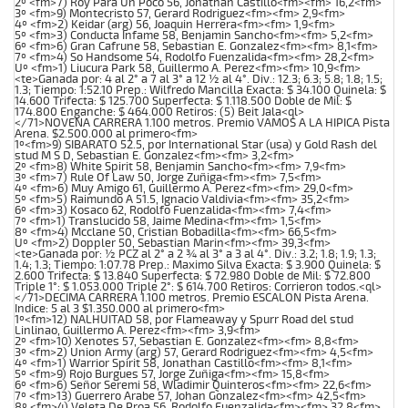
2º <fm>7) Roy Para Un Poco 56, Jonathan Castillo<fm><fm> 16,2<fm>
3º <fm>9) Montecristo 57, Gerard Rodriguez<fm><fm> 2,9<fm>
4º <fm>2) Keidar (arg) 56, Joaquin Herrera<fm><fm> 1,9<fm>
5º <fm>3) Conducta Infame 58, Benjamin Sancho<fm><fm> 5,2<fm>
6º <fm>6) Gran Cafrune 58, Sebastian E. Gonzalez<fm><fm> 8,1<fm>
7º <fm>4) So Handsome 54, Rodolfo Fuenzalida<fm><fm> 28,2<fm>
Uº <fm>1) Liucura Park 58, Guillermo A. Perez<fm><fm> 10,9<fm>
<te>Ganada por: 4 al 2° a 7 al 3° a 12 ½ al 4°. Div.: 12.3; 6.3; 5.8; 1.8; 1.5;
1.3; Tiempo: 1:52.10 Prep.: Wilfredo Mancilla Exacta: $ 34.100 Quinela: $
14.600 Trifecta: $ 125.700 Superfecta: $ 1.118.500 Doble de Mil: $
174.800 Enganche: $ 464.000 Retiros: (5) Beit Jala<ql>
</71>NOVENA CARRERA 1.100 metros. Premio VAMOS A LA HIPICA Pista
Arena. $2.500.000 al primero<fm>
1º<fm>9) SIBARATO 52.5, por International Star (usa) y Gold Rash del
stud M S D, Sebastian E. Gonzalez<fm><fm> 3,2<fm>
2º <fm>8) White Spirit 58, Benjamin Sancho<fm><fm> 7,9<fm>
3º <fm>7) Rule Of Law 50, Jorge Zuñiga<fm><fm> 7,5<fm>
4º <fm>6) Muy Amigo 61, Guillermo A. Perez<fm><fm> 29,0<fm>
5º <fm>5) Raimundo A 51.5, Ignacio Valdivia<fm><fm> 35,2<fm>
6º <fm>3) Kosaco 62, Rodolfo Fuenzalida<fm><fm> 7,4<fm>
7º <fm>1) Translucido 58, Jaime Medina<fm><fm> 1,5<fm>
8º <fm>4) Mcclane 50, Cristian Bobadilla<fm><fm> 66,5<fm>
Uº <fm>2) Doppler 50, Sebastian Marin<fm><fm> 39,3<fm>
<te>Ganada por: ½ PCZ al 2° a 2 ¾ al 3° a 3 al 4°. Div.: 3.2; 1.8; 1.9; 1.3;
1.4; 1.3; Tiempo: 1:07.78 Prep.: Maximo Silva Exacta: $ 3.900 Quinela: $
2.600 Trifecta: $ 13.840 Superfecta: $ 72.980 Doble de Mil: $ 72.800
Triple 1°: $ 1.053.000 Triple 2°: $ 614.700 Retiros: Corrieron todos.<ql>
</71>DECIMA CARRERA 1.100 metros. Premio ESCALON Pista Arena.
Indice: 5 al 3 $1.350.000 al primero<fm>
1º<fm>12) NALHUITAD 58, por Flameaway y Spurr Road del stud
Linlinao, Guillermo A. Perez<fm><fm> 3,9<fm>
2º <fm>10) Xenotes 57, Sebastian E. Gonzalez<fm><fm> 8,8<fm>
3º <fm>2) Union Army (arg) 57, Gerard Rodriguez<fm><fm> 4,5<fm>
4º <fm>1) Warrior Spirit 58, Jonathan Castillo<fm><fm> 8,1<fm>
5º <fm>9) Rojo Burgues 57, Jorge Zuñiga<fm><fm> 15,8<fm>
6º <fm>6) Señor Seremi 58, Wladimir Quinteros<fm><fm> 22,6<fm>
7º <fm>13) Guerrero Arabe 57, Johan Gonzalez<fm><fm> 42,5<fm>
8º <fm>4) Veleta De Proa 56, Rodolfo Fuenzalida<fm><fm> 32,8<fm>