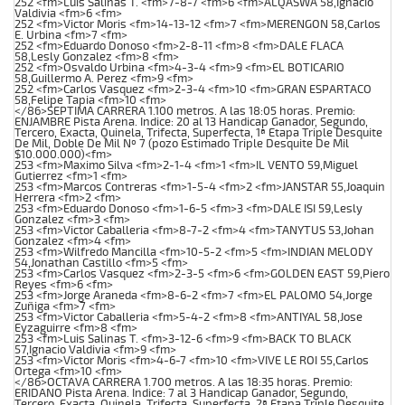
252 <fm>Luis Salinas T. <fm>7-8-7 <fm>6 <fm>ALQASWA 58,Ignacio
Valdivia <fm>6 <fm>
252 <fm>Victor Moris <fm>14-13-12 <fm>7 <fm>MERENGON 58,Carlos
E. Urbina <fm>7 <fm>
252 <fm>Eduardo Donoso <fm>2-8-11 <fm>8 <fm>DALE FLACA
58,Lesly Gonzalez <fm>8 <fm>
252 <fm>Osvaldo Urbina <fm>4-3-4 <fm>9 <fm>EL BOTICARIO
58,Guillermo A. Perez <fm>9 <fm>
252 <fm>Carlos Vasquez <fm>2-3-4 <fm>10 <fm>GRAN ESPARTACO
58,Felipe Tapia <fm>10 <fm>
</86>SEPTIMA CARRERA 1.100 metros. A las 18:05 horas. Premio:
ENJAMBRE Pista Arena. Indice: 20 al 13 Handicap Ganador, Segundo,
Tercero, Exacta, Quinela, Trifecta, Superfecta, 1ª Etapa Triple Desquite
De Mil, Doble De Mil Nº 7 (pozo Estimado Triple Desquite De Mil
$10.000.000)<fm>
253 <fm>Maximo Silva <fm>2-1-4 <fm>1 <fm>IL VENTO 59,Miguel
Gutierrez <fm>1 <fm>
253 <fm>Marcos Contreras <fm>1-5-4 <fm>2 <fm>JANSTAR 55,Joaquin
Herrera <fm>2 <fm>
253 <fm>Eduardo Donoso <fm>1-6-5 <fm>3 <fm>DALE ISI 59,Lesly
Gonzalez <fm>3 <fm>
253 <fm>Victor Caballeria <fm>8-7-2 <fm>4 <fm>TANYTUS 53,Johan
Gonzalez <fm>4 <fm>
253 <fm>Wilfredo Mancilla <fm>10-5-2 <fm>5 <fm>INDIAN MELODY
54,Jonathan Castillo <fm>5 <fm>
253 <fm>Carlos Vasquez <fm>2-3-5 <fm>6 <fm>GOLDEN EAST 59,Piero
Reyes <fm>6 <fm>
253 <fm>Jorge Araneda <fm>8-6-2 <fm>7 <fm>EL PALOMO 54,Jorge
Zuñiga <fm>7 <fm>
253 <fm>Victor Caballeria <fm>5-4-2 <fm>8 <fm>ANTIYAL 58,Jose
Eyzaguirre <fm>8 <fm>
253 <fm>Luis Salinas T. <fm>3-12-6 <fm>9 <fm>BACK TO BLACK
57,Ignacio Valdivia <fm>9 <fm>
253 <fm>Victor Moris <fm>4-6-7 <fm>10 <fm>VIVE LE ROI 55,Carlos
Ortega <fm>10 <fm>
</86>OCTAVA CARRERA 1.700 metros. A las 18:35 horas. Premio:
ERIDANO Pista Arena. Indice: 7 al 3 Handicap Ganador, Segundo,
Tercero, Exacta, Quinela, Trifecta, Superfecta, 2ª Etapa Triple Desquite