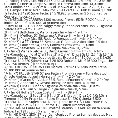
10º <fm>11) Ahi Viene Ahi Va 57, Cristian Bobadilla<fm><fm> 70,8<fm>
Uº <fm>1) Fiore Di Campo 57, Joaquin Herrera<fm><fm> 10,0<fm>
<te>Ganada por: 1 ½ al 2° a 3 ½ al 3° a 4 al 4°. Div.: 4.8; 2.2; 1.7; 1.7; 1.4;
2.1; Tiempo: 1:10.41 Prep.: Maximo Silva Exacta: $ 3.680 Quinela: $ 1.780
Trifecta: $ 37.220 Superfecta: $ 1.578.920 Enganche: $ 5.700 Retiros:
Corrieron todos.<ql>
</71>SEGUNDA CARRERA 1.100 metros. Premio EDEN ROCK Pista Arena.
Indice: 12 al 8 $1.450.000 al primero<fm>
1º<fm>6) ROGLIC 58, por Exaggerator y Peppa del stud Don Gil, Ignacio
Valdivia<fm><fm> 3,5<fm>
2º <fm>1) Bettolina 57, Piero Reyes<fm><fm> 4,9<fm>
3º <fm>8) Medford 57, Guillermo A. Perez<fm><fm> 3,2<fm>
4º <fm>3) Peggy Nice 58, Rodolfo Fuenzalida<fm><fm> 9,4<fm>
5º <fm>7) La Tia Elena 55, Sebastian E. Gonzalez<fm><fm> 3,5<fm>
6º <fm>5) Calochita 54, Lesly Gonzalez<fm><fm> 15,3<fm>
7º <fm>4) Stevietoo 54, Felipe Tapia<fm><fm> 11,7<fm>
Uº <fm>2) Viene Puelche 56, Diego Carvacho<fm><fm> 10,7<fm>
<te>Ganada por: ½ al 2° a 1 ¾ al 3° a 2 al 4°. Div.: 3.5; 1.7; 2.7; 1.3; 1.5; 1.3;
Tiempo: 1:09.32 Prep.: Osvaldo Urbina Exacta: $ 4.180 Quinela: $ 2.420
Trifecta: $ 10.320 Superfecta: $ 28.820 Doble de Mil: $ 16.300 Enganche:
$ 22.250 Retiros: (9) ñamandu<ql>
</71>TERCERA CARRERA 1.100 metros. Premio ESCANIA Pista Arena.
$1.300.000 al primero<fm>
1º<fm>7) FALLEN STAR 57, por Fallen From Heaven y Tone del stud
Anyelo Andres, Joaquin Herrera<fm><fm> 2,0<fm>
2º <fm>4) Marino Sin Vacilar 53.5, Ronald Fournet<fm><fm> 2,4<fm>
3º <fm>3) Anaheim 57, Gerard Rodriguez<fm><fm> 4,0<fm>
4º <fm>1) Clint El Bueno 57, Ignacio Valdivia<fm><fm> 5,8<fm>
5º <fm>6) Araukan 57, Jorge Zuñiga<fm><fm> 11,2<fm>
Uº <fm>5) Hoffa 57, Jose Cueto<fm><fm> 39,2<fm>
<te>Ganada por: 2 ¼ al 2° a 6 ¾ al 3° a 8 ½ al 4°. Div.: 2.0; 1.0; 1.0; ; ; ;
Tiempo: 1:09.54 Prep.: Juan Belzu Exacta: $ 1.220 Quinela: $ 520
Trifecta: $ 1.820 Superfecta: $ 1.280 Doble de Mil: $ 7.100 Triple 1°: $
37.900 Triple 2°: $ 10.900 Retiros: (2) Fallen Dreamer<ql>
</71>CUARTA CARRERA 1.100 metros. Premio EL CAPITAN Pista Arena.
Indice: 1 al 1 $1.300.000 al primero<fm>
1º<fm>8) ONE VISION 57, por Gemologist y Pronta Sonrisa del stud Hap,
Joaquin Herrera<fm><fm> 2,5<fm>