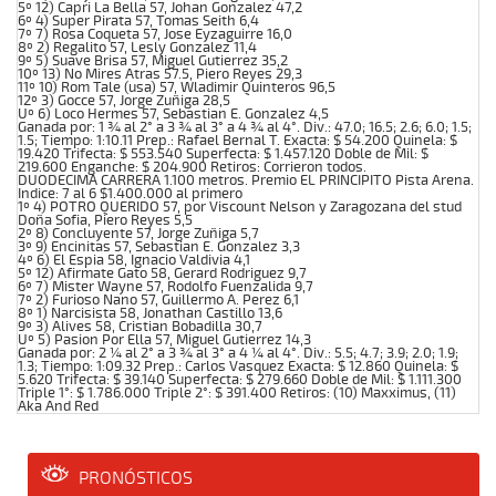
5º 12) Capri La Bella 57, Johan Gonzalez 47,2
6º 4) Super Pirata 57, Tomas Seith 6,4
7º 7) Rosa Coqueta 57, Jose Eyzaguirre 16,0
8º 2) Regalito 57, Lesly Gonzalez 11,4
9º 5) Suave Brisa 57, Miguel Gutierrez 35,2
10º 13) No Mires Atras 57.5, Piero Reyes 29,3
11º 10) Rom Tale (usa) 57, Wladimir Quinteros 96,5
12º 3) Gocce 57, Jorge Zuñiga 28,5
Uº 6) Loco Hermes 57, Sebastian E. Gonzalez 4,5
Ganada por: 1 ¾ al 2° a 3 ¾ al 3° a 4 ¾ al 4°. Div.: 47.0; 16.5; 2.6; 6.0; 1.5;
1.5; Tiempo: 1:10.11 Prep.: Rafael Bernal T. Exacta: $ 54.200 Quinela: $
19.420 Trifecta: $ 553.540 Superfecta: $ 1.457.120 Doble de Mil: $
219.600 Enganche: $ 204.900 Retiros: Corrieron todos.
DUODECIMA CARRERA 1.100 metros. Premio EL PRINCIPITO Pista Arena.
Indice: 7 al 6 $1.400.000 al primero
1º 4) POTRO QUERIDO 57, por Viscount Nelson y Zaragozana del stud
Doña Sofia, Piero Reyes 5,5
2º 8) Concluyente 57, Jorge Zuñiga 5,7
3º 9) Encinitas 57, Sebastian E. Gonzalez 3,3
4º 6) El Espia 58, Ignacio Valdivia 4,1
5º 12) Afirmate Gato 58, Gerard Rodriguez 9,7
6º 7) Mister Wayne 57, Rodolfo Fuenzalida 9,7
7º 2) Furioso Nano 57, Guillermo A. Perez 6,1
8º 1) Narcisista 58, Jonathan Castillo 13,6
9º 3) Alives 58, Cristian Bobadilla 30,7
Uº 5) Pasion Por Ella 57, Miguel Gutierrez 14,3
Ganada por: 2 ¼ al 2° a 3 ¾ al 3° a 4 ¼ al 4°. Div.: 5.5; 4.7; 3.9; 2.0; 1.9;
1.3; Tiempo: 1:09.32 Prep.: Carlos Vasquez Exacta: $ 12.860 Quinela: $
5.620 Trifecta: $ 39.140 Superfecta: $ 279.660 Doble de Mil: $ 1.111.300
Triple 1°: $ 1.786.000 Triple 2°: $ 391.400 Retiros: (10) Maxximus, (11)
Aka And Red
PRONÓSTICOS