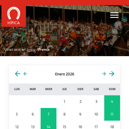
Usted está en:
Inicio
Prensa
Enero 2026
LUN
MAR
MIER
JUE
VIER
SAB
DOM
1
2
3
4
5
6
7
8
9
10
11
12
13
14
15
16
17
18