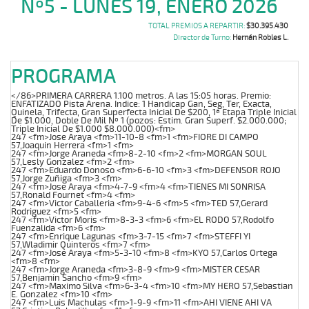
Nº5 - LUNES 19, ENERO 2026
TOTAL PREMIOS A REPARTIR:
$30.395.430
Director de Turno:
Hernán Robles L.
PROGRAMA
</86>PRIMERA CARRERA 1.100 metros. A las 15:05 horas. Premio:
ENFATIZADO Pista Arena. Indice: 1 Handicap Gan, Seg, Ter, Exacta,
Quinela, Trifecta, Gran Superfecta Inicial De $200, 1ª Etapa Triple Inicial
De $1.000, Doble De Mil Nº 1 (pozos: Estim. Gran Superf. $2.000.000;
Triple Inicial De $1.000 $8.000.000)<fm>
247 <fm>Jose Araya <fm>11-10-8 <fm>1 <fm>FIORE DI CAMPO
57,Joaquin Herrera <fm>1 <fm>
247 <fm>Jorge Araneda <fm>8-2-10 <fm>2 <fm>MORGAN SOUL
57,Lesly Gonzalez <fm>2 <fm>
247 <fm>Eduardo Donoso <fm>6-6-10 <fm>3 <fm>DEFENSOR ROJO
57,Jorge Zuñiga <fm>3 <fm>
247 <fm>Jose Araya <fm>4-7-9 <fm>4 <fm>TIENES MI SONRISA
57,Ronald Fournet <fm>4 <fm>
247 <fm>Victor Caballeria <fm>9-4-6 <fm>5 <fm>TED 57,Gerard
Rodriguez <fm>5 <fm>
247 <fm>Victor Moris <fm>8-3-3 <fm>6 <fm>EL RODO 57,Rodolfo
Fuenzalida <fm>6 <fm>
247 <fm>Enrique Lagunas <fm>3-7-15 <fm>7 <fm>STEFFI YI
57,Wladimir Quinteros <fm>7 <fm>
247 <fm>Jose Araya <fm>5-3-10 <fm>8 <fm>KYO 57,Carlos Ortega
<fm>8 <fm>
247 <fm>Jorge Araneda <fm>3-8-9 <fm>9 <fm>MISTER CESAR
57,Benjamin Sancho <fm>9 <fm>
247 <fm>Maximo Silva <fm>6-3-4 <fm>10 <fm>MY HERO 57,Sebastian
E. Gonzalez <fm>10 <fm>
247 <fm>Luis Machulas <fm>1-9-9 <fm>11 <fm>AHI VIENE AHI VA