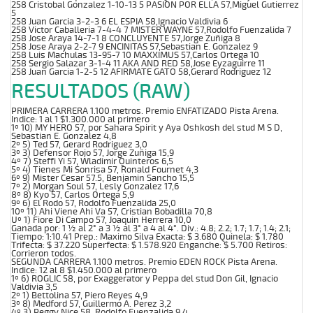
258 Cristobal Gonzalez 1-10-13 5 PASION POR ELLA 57,Miguel Gutierrez
5
258 Juan Garcia 3-2-3 6 EL ESPIA 58,Ignacio Valdivia 6
258 Victor Caballeria 7-4-4 7 MISTER WAYNE 57,Rodolfo Fuenzalida 7
258 Jose Araya 14-7-1 8 CONCLUYENTE 57,Jorge Zuñiga 8
258 Jose Araya 2-2-7 9 ENCINITAS 57,Sebastian E. Gonzalez 9
258 Luis Machulas 13-95-7 10 MAXXIMUS 57,Carlos Ortega 10
258 Sergio Salazar 3-1-4 11 AKA AND RED 58,Jose Eyzaguirre 11
258 Juan Garcia 1-2-5 12 AFIRMATE GATO 58,Gerard Rodriguez 12
RESULTADOS (RAW)
PRIMERA CARRERA 1.100 metros. Premio ENFATIZADO Pista Arena.
Indice: 1 al 1 $1.300.000 al primero
1º 10) MY HERO 57, por Sahara Spirit y Aya Oshkosh del stud M S D,
Sebastian E. Gonzalez 4,8
2º 5) Ted 57, Gerard Rodriguez 3,0
3º 3) Defensor Rojo 57, Jorge Zuñiga 15,9
4º 7) Steffi Yi 57, Wladimir Quinteros 6,5
5º 4) Tienes Mi Sonrisa 57, Ronald Fournet 4,3
6º 9) Mister Cesar 57.5, Benjamin Sancho 15,5
7º 2) Morgan Soul 57, Lesly Gonzalez 17,6
8º 8) Kyo 57, Carlos Ortega 5,9
9º 6) El Rodo 57, Rodolfo Fuenzalida 25,0
10º 11) Ahi Viene Ahi Va 57, Cristian Bobadilla 70,8
Uº 1) Fiore Di Campo 57, Joaquin Herrera 10,0
Ganada por: 1 ½ al 2° a 3 ½ al 3° a 4 al 4°. Div.: 4.8; 2.2; 1.7; 1.7; 1.4; 2.1;
Tiempo: 1:10.41 Prep.: Maximo Silva Exacta: $ 3.680 Quinela: $ 1.780
Trifecta: $ 37.220 Superfecta: $ 1.578.920 Enganche: $ 5.700 Retiros:
Corrieron todos.
SEGUNDA CARRERA 1.100 metros. Premio EDEN ROCK Pista Arena.
Indice: 12 al 8 $1.450.000 al primero
1º 6) ROGLIC 58, por Exaggerator y Peppa del stud Don Gil, Ignacio
Valdivia 3,5
2º 1) Bettolina 57, Piero Reyes 4,9
3º 8) Medford 57, Guillermo A. Perez 3,2
4º 3) Peggy Nice 58, Rodolfo Fuenzalida 9,4