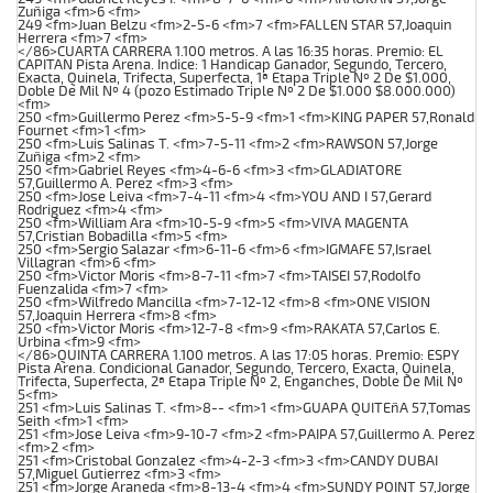
Zuñiga <fm>6 <fm>
249 <fm>Juan Belzu <fm>2-5-6 <fm>7 <fm>FALLEN STAR 57,Joaquin
Herrera <fm>7 <fm>
</86>CUARTA CARRERA 1.100 metros. A las 16:35 horas. Premio: EL
CAPITAN Pista Arena. Indice: 1 Handicap Ganador, Segundo, Tercero,
Exacta, Quinela, Trifecta, Superfecta, 1ª Etapa Triple Nº 2 De $1.000,
Doble De Mil Nº 4 (pozo Estimado Triple Nº 2 De $1.000 $8.000.000)
<fm>
250 <fm>Guillermo Perez <fm>5-5-9 <fm>1 <fm>KING PAPER 57,Ronald
Fournet <fm>1 <fm>
250 <fm>Luis Salinas T. <fm>7-5-11 <fm>2 <fm>RAWSON 57,Jorge
Zuñiga <fm>2 <fm>
250 <fm>Gabriel Reyes <fm>4-6-6 <fm>3 <fm>GLADIATORE
57,Guillermo A. Perez <fm>3 <fm>
250 <fm>Jose Leiva <fm>7-4-11 <fm>4 <fm>YOU AND I 57,Gerard
Rodriguez <fm>4 <fm>
250 <fm>William Ara <fm>10-5-9 <fm>5 <fm>VIVA MAGENTA
57,Cristian Bobadilla <fm>5 <fm>
250 <fm>Sergio Salazar <fm>6-11-6 <fm>6 <fm>IGMAFE 57,Israel
Villagran <fm>6 <fm>
250 <fm>Victor Moris <fm>8-7-11 <fm>7 <fm>TAISEI 57,Rodolfo
Fuenzalida <fm>7 <fm>
250 <fm>Wilfredo Mancilla <fm>7-12-12 <fm>8 <fm>ONE VISION
57,Joaquin Herrera <fm>8 <fm>
250 <fm>Victor Moris <fm>12-7-8 <fm>9 <fm>RAKATA 57,Carlos E.
Urbina <fm>9 <fm>
</86>QUINTA CARRERA 1.100 metros. A las 17:05 horas. Premio: ESPY
Pista Arena. Condicional Ganador, Segundo, Tercero, Exacta, Quinela,
Trifecta, Superfecta, 2ª Etapa Triple Nº 2, Enganches, Doble De Mil Nº
5<fm>
251 <fm>Luis Salinas T. <fm>8-- <fm>1 <fm>GUAPA QUITEñA 57,Tomas
Seith <fm>1 <fm>
251 <fm>Jose Leiva <fm>9-10-7 <fm>2 <fm>PAIPA 57,Guillermo A. Perez
<fm>2 <fm>
251 <fm>Cristobal Gonzalez <fm>4-2-3 <fm>3 <fm>CANDY DUBAI
57,Miguel Gutierrez <fm>3 <fm>
251 <fm>Jorge Araneda <fm>8-13-4 <fm>4 <fm>SUNDY POINT 57,Jorge