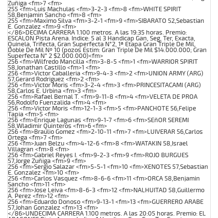
Zuñiga <fm>7 <fm>
255 <fm>Luis Machulas <fm>3-2-3 <fm>8 <fm>WHITE SPIRIT
58,Benjamin Sancho <fm>8 <fm>
255 <fm>Maximo Silva <fm>3-2-1 <fm>9 <fm>SIBARATO 52,Sebastian
E. Gonzalez <fm>9 <fm>
</86>DECIMA CARRERA 1.100 metros. A las 19:35 horas. Premio:
ESCALON Pista Arena. Indice: 5 al 3 Handicap Gan, Seg, Ter, Exacta,
Quinela, Trifecta, Gran Superfecta N°2, 1ª Etapa Gran Triple De Mil,
Doble De Mil Nº 10 (pozos Estim: Gran Triple De Mil $14.000.000; Gran
Superfecta N° 2 $2.000.000)<fm>
256 <fm>Wilfredo Mancilla <fm>3-8-5 <fm>1 <fm>WARRIOR SPIRIT
58,Jonathan Castillo <fm>1 <fm>
256 <fm>Victor Caballeria <fm>9-4-3 <fm>2 <fm>UNION ARMY (ARG)
57,Gerard Rodriguez <fm>2 <fm>
256 <fm>Victor Moris <fm>3-2-4 <fm>3 <fm>PRINCESITACAMI (ARG)
58,Carlos E. Urbina <fm>3 <fm>
256 <fm>Rafael Bernal T. <fm>9-11-8 <fm>4 <fm>VELETA DE PROA
56,Rodolfo Fuenzalida <fm>4 <fm>
256 <fm>Victor Moris <fm>12-1-3 <fm>5 <fm>PANCHOTE 56,Felipe
Tapia <fm>5 <fm>
256 <fm>Enrique Lagunas <fm>9-1-7 <fm>6 <fm>SEñOR SEREMI
58,Wladimir Quinteros <fm>6 <fm>
256 <fm>Braulio Gomez <fm>2-10-11 <fm>7 <fm>LUIVERAR 56,Carlos
Ortega <fm>7 <fm>
256 <fm>Juan Belzu <fm>4-12-6 <fm>8 <fm>WATAKIN 58,Israel
Villagran <fm>8 <fm>
256 <fm>Gabriel Reyes I. <fm>9-2-3 <fm>9 <fm>ROJO BURGUES
57,Jorge Zuñiga <fm>9 <fm>
256 <fm>Sergio Salazar <fm>5-5-1 <fm>10 <fm>XENOTES 57,Sebastian
E. Gonzalez <fm>10 <fm>
256 <fm>Carlos Vasquez <fm>8-6-6 <fm>11 <fm>ORCA 58,Benjamin
Sancho <fm>11 <fm>
256 <fm>Jose Leiva <fm>8-6-3 <fm>12 <fm>NALHUITAD 58,Guillermo
A. Perez <fm>12 <fm>
256 <fm>Eduardo Donoso <fm>9-13-1 <fm>13 <fm>GUERRERO ARABE
57,Johan Gonzalez <fm>13 <fm>
</86>UNDECIMA CARRERA 1.100 metros. A las 20:05 horas. Premio: EL