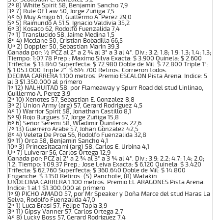
2º 8) White Spirit 58, Benjamin Sancho 7,9
3º 7) Rule Of Law 50, Jorge Zuñiga 7,5
4º 6) Muy Amigo 61, Guillermo A. Perez 29,0
5º 5) Raimundo A 51.5, Ignacio Valdivia 35,2
6º 3) Kosaco 62, Rodolfo Fuenzalida 7,4
7º 1) Translucido 58, Jaime Medina 1,5
8º 4) Mcclane 50, Cristian Bobadilla 66,5
Uº 2) Doppler 50, Sebastian Marin 39,3
Ganada por: ½ PCZ al 2° a 2 ¾ al 3° a 3 al 4°. Div.: 3.2; 1.8; 1.9; 1.3; 1.4; 1.3;
Tiempo: 1:07.78 Prep.: Maximo Silva Exacta: $ 3.900 Quinela: $ 2.600
Trifecta: $ 13.840 Superfecta: $ 72.980 Doble de Mil: $ 72.800 Triple 1°:
$ 1.053.000 Triple 2°: $ 614.700 Retiros: Corrieron todos.
DECIMA CARRERA 1.100 metros. Premio ESCALON Pista Arena. Indice: 5
al 3 $1.350.000 al primero
1º 12) NALHUITAD 58, por Flameaway y Spurr Road del stud Linlinao,
Guillermo A. Perez 3,9
2º 10) Xenotes 57, Sebastian E. Gonzalez 8,8
3º 2) Union Army (arg) 57, Gerard Rodriguez 4,5
4º 1) Warrior Spirit 58, Jonathan Castillo 8,1
5º 9) Rojo Burgues 57, Jorge Zuñiga 15,8
6º 6) Señor Seremi 58, Wladimir Quinteros 22,6
7º 13) Guerrero Arabe 57, Johan Gonzalez 42,5
8º 4) Veleta De Proa 56, Rodolfo Fuenzalida 32,8
9º 11) Orca 58, Benjamin Sancho 4,1
10º 3) Princesitacami (arg) 58, Carlos E. Urbina 4,1
Uº 7) Luiverar 56, Carlos Ortega 12,9
Ganada por: PCZ al 2° a 2 ¾ al 3° a 3 ¾ al 4°. Div.: 3.9; 2.2; 4.7; 1.4; 2.0;
1.2; Tiempo: 1:09.37 Prep.: Jose Leiva Exacta: $ 6.120 Quinela: $ 3.420
Trifecta: $ 62.760 Superfecta: $ 360.640 Doble de Mil: $ 14.800
Enganche: $ 3.150 Retiros: (5) Panchote, (8) Watakin
UNDECIMA CARRERA 1.100 metros. Premio EL ARAGONES Pista Arena.
Indice: 1 al 1 $1.300.000 al primero
1º 9) PICHO AMADO 57, por Mr Speaker y Doña Marce del stud Haras La
Selva, Rodolfo Fuenzalida 47,0
2º 1) Luca Brasi 57, Felipe Tapia 3,9
3º 11) Gipsy Vanner 57, Carlos Ortega 2,7
4º 8) Lucky Boss 57, Gerard Rodriguez 7,4