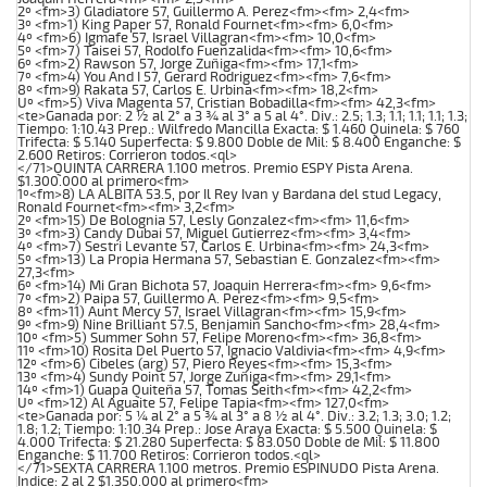
2º <fm>3) Gladiatore 57, Guillermo A. Perez<fm><fm> 2,4<fm>
3º <fm>1) King Paper 57, Ronald Fournet<fm><fm> 6,0<fm>
4º <fm>6) Igmafe 57, Israel Villagran<fm><fm> 10,0<fm>
5º <fm>7) Taisei 57, Rodolfo Fuenzalida<fm><fm> 10,6<fm>
6º <fm>2) Rawson 57, Jorge Zuñiga<fm><fm> 17,1<fm>
7º <fm>4) You And I 57, Gerard Rodriguez<fm><fm> 7,6<fm>
8º <fm>9) Rakata 57, Carlos E. Urbina<fm><fm> 18,2<fm>
Uº <fm>5) Viva Magenta 57, Cristian Bobadilla<fm><fm> 42,3<fm>
<te>Ganada por: 2 ½ al 2° a 3 ¾ al 3° a 5 al 4°. Div.: 2.5; 1.3; 1.1; 1.1; 1.1; 1.3;
Tiempo: 1:10.43 Prep.: Wilfredo Mancilla Exacta: $ 1.460 Quinela: $ 760
Trifecta: $ 5.140 Superfecta: $ 9.800 Doble de Mil: $ 8.400 Enganche: $
2.600 Retiros: Corrieron todos.<ql>
</71>QUINTA CARRERA 1.100 metros. Premio ESPY Pista Arena.
$1.300.000 al primero<fm>
1º<fm>8) LA ALBITA 53.5, por Il Rey Ivan y Bardana del stud Legacy,
Ronald Fournet<fm><fm> 3,2<fm>
2º <fm>15) De Bolognia 57, Lesly Gonzalez<fm><fm> 11,6<fm>
3º <fm>3) Candy Dubai 57, Miguel Gutierrez<fm><fm> 3,4<fm>
4º <fm>7) Sestri Levante 57, Carlos E. Urbina<fm><fm> 24,3<fm>
5º <fm>13) La Propia Hermana 57, Sebastian E. Gonzalez<fm><fm>
27,3<fm>
6º <fm>14) Mi Gran Bichota 57, Joaquin Herrera<fm><fm> 9,6<fm>
7º <fm>2) Paipa 57, Guillermo A. Perez<fm><fm> 9,5<fm>
8º <fm>11) Aunt Mercy 57, Israel Villagran<fm><fm> 15,9<fm>
9º <fm>9) Nine Brilliant 57.5, Benjamin Sancho<fm><fm> 28,4<fm>
10º <fm>5) Summer Sohn 57, Felipe Moreno<fm><fm> 36,8<fm>
11º <fm>10) Rosita Del Puerto 57, Ignacio Valdivia<fm><fm> 4,9<fm>
12º <fm>6) Cibeles (arg) 57, Piero Reyes<fm><fm> 15,3<fm>
13º <fm>4) Sundy Point 57, Jorge Zuñiga<fm><fm> 29,1<fm>
14º <fm>1) Guapa Quiteña 57, Tomas Seith<fm><fm> 42,2<fm>
Uº <fm>12) Al Aguaite 57, Felipe Tapia<fm><fm> 127,0<fm>
<te>Ganada por: 5 ¼ al 2° a 5 ¾ al 3° a 8 ½ al 4°. Div.: 3.2; 1.3; 3.0; 1.2;
1.8; 1.2; Tiempo: 1:10.34 Prep.: Jose Araya Exacta: $ 5.500 Quinela: $
4.000 Trifecta: $ 21.280 Superfecta: $ 83.050 Doble de Mil: $ 11.800
Enganche: $ 11.700 Retiros: Corrieron todos.<ql>
</71>SEXTA CARRERA 1.100 metros. Premio ESPINUDO Pista Arena.
Indice: 2 al 2 $1.350.000 al primero<fm>