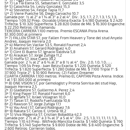
5º 7) La Tia Elena 55, Sebastian E. Gonzalez 3,5
6º 5) Calochita 54, Lesly Gonzalez 15,3
7º 4) Stevietoo 54, Felipe Tapia 11,7
Uº 2) Viene Puelche 56, Diego Carvacho 10,7
Ganada por: ½ al 2° a 1 ¾ al 3° a 2 al 4°. Div.: 3.5; 1.7; 2.7; 1.3; 1.5; 1.3;
Tiempo: 1:09.32 Prep.: Osvaldo Urbina Exacta: $ 4.180 Quinela: $ 2.420
Trifecta: $ 10.320 Superfecta: $ 28.820 Doble de Mil: $ 16.300 Enganche:
$ 22.250 Retiros: (9) ñamandu
TERCERA CARRERA 1.100 metros. Premio ESCANIA Pista Arena.
$1.300.000 al primero
1º 7) FALLEN STAR 57, por Fallen From Heaven y Tone del stud Anyelo
Andres, Joaquin Herrera 2,0
2º 4) Marino Sin Vacilar 53.5, Ronald Fournet 2,4
3º 3) Anaheim 57, Gerard Rodriguez 4,0
4º 1) Clint El Bueno 57, Ignacio Valdivia 5,8
5º 6) Araukan 57, Jorge Zuñiga 11,2
Uº 5) Hoffa 57, Jose Cueto 39,2
Ganada por: 2 ¼ al 2° a 6 ¾ al 3° a 8 ½ al 4°. Div.: 2.0; 1.0; 1.0; ; ; ;
Tiempo: 1:09.54 Prep.: Juan Belzu Exacta: $ 1.220 Quinela: $ 520
Trifecta: $ 1.820 Superfecta: $ 1.280 Doble de Mil: $ 7.100 Triple 1°: $
37.900 Triple 2°: $ 10.900 Retiros: (2) Fallen Dreamer
CUARTA CARRERA 1.100 metros. Premio EL CAPITAN Pista Arena. Indice:
1 al 1 $1.300.000 al primero
1º 8) ONE VISION 57, por Gemologist y Pronta Sonrisa del stud Hap,
Joaquin Herrera 2,5
2º 3) Gladiatore 57, Guillermo A. Perez 2,4
3º 1) King Paper 57, Ronald Fournet 6,0
4º 6) Igmafe 57, Israel Villagran 10,0
5º 7) Taisei 57, Rodolfo Fuenzalida 10,6
6º 2) Rawson 57, Jorge Zuñiga 17,1
7º 4) You And I 57, Gerard Rodriguez 7,6
8º 9) Rakata 57, Carlos E. Urbina 18,2
Uº 5) Viva Magenta 57, Cristian Bobadilla 42,3
Ganada por: 2 ½ al 2° a 3 ¾ al 3° a 5 al 4°. Div.: 2.5; 1.3; 1.1; 1.1; 1.1; 1.3;
Tiempo: 1:10.43 Prep.: Wilfredo Mancilla Exacta: $ 1.460 Quinela: $ 760
Trifecta: $ 5.140 Superfecta: $ 9.800 Doble de Mil: $ 8.400 Enganche: $
2.600 Retiros: Corrieron todos.