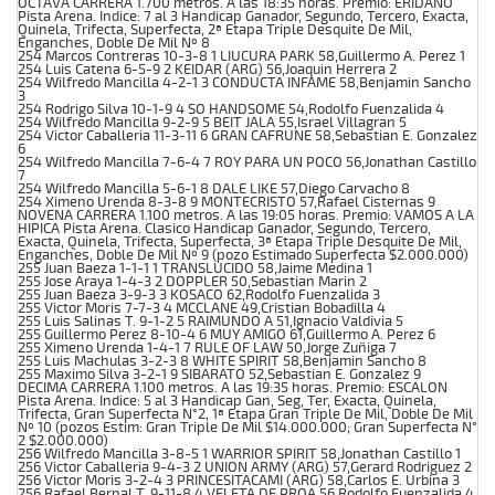
OCTAVA CARRERA 1.700 metros. A las 18:35 horas. Premio: ERIDANO
Pista Arena. Indice: 7 al 3 Handicap Ganador, Segundo, Tercero, Exacta,
Quinela, Trifecta, Superfecta, 2ª Etapa Triple Desquite De Mil,
Enganches, Doble De Mil Nº 8
254 Marcos Contreras 10-3-8 1 LIUCURA PARK 58,Guillermo A. Perez 1
254 Luis Catena 6-5-9 2 KEIDAR (ARG) 56,Joaquin Herrera 2
254 Wilfredo Mancilla 4-2-1 3 CONDUCTA INFAME 58,Benjamin Sancho
3
254 Rodrigo Silva 10-1-9 4 SO HANDSOME 54,Rodolfo Fuenzalida 4
254 Wilfredo Mancilla 9-2-9 5 BEIT JALA 55,Israel Villagran 5
254 Victor Caballeria 11-3-11 6 GRAN CAFRUNE 58,Sebastian E. Gonzalez
6
254 Wilfredo Mancilla 7-6-4 7 ROY PARA UN POCO 56,Jonathan Castillo
7
254 Wilfredo Mancilla 5-6-1 8 DALE LIKE 57,Diego Carvacho 8
254 Ximeno Urenda 8-3-8 9 MONTECRISTO 57,Rafael Cisternas 9
NOVENA CARRERA 1.100 metros. A las 19:05 horas. Premio: VAMOS A LA
HIPICA Pista Arena. Clasico Handicap Ganador, Segundo, Tercero,
Exacta, Quinela, Trifecta, Superfecta, 3ª Etapa Triple Desquite De Mil,
Enganches, Doble De Mil Nº 9 (pozo Estimado Superfecta $2.000.000)
255 Juan Baeza 1-1-1 1 TRANSLUCIDO 58,Jaime Medina 1
255 Jose Araya 1-4-3 2 DOPPLER 50,Sebastian Marin 2
255 Juan Baeza 3-9-3 3 KOSACO 62,Rodolfo Fuenzalida 3
255 Victor Moris 7-7-3 4 MCCLANE 49,Cristian Bobadilla 4
255 Luis Salinas T. 9-1-2 5 RAIMUNDO A 51,Ignacio Valdivia 5
255 Guillermo Perez 8-10-4 6 MUY AMIGO 61,Guillermo A. Perez 6
255 Ximeno Urenda 1-4-1 7 RULE OF LAW 50,Jorge Zuñiga 7
255 Luis Machulas 3-2-3 8 WHITE SPIRIT 58,Benjamin Sancho 8
255 Maximo Silva 3-2-1 9 SIBARATO 52,Sebastian E. Gonzalez 9
DECIMA CARRERA 1.100 metros. A las 19:35 horas. Premio: ESCALON
Pista Arena. Indice: 5 al 3 Handicap Gan, Seg, Ter, Exacta, Quinela,
Trifecta, Gran Superfecta N°2, 1ª Etapa Gran Triple De Mil, Doble De Mil
Nº 10 (pozos Estim: Gran Triple De Mil $14.000.000; Gran Superfecta N°
2 $2.000.000)
256 Wilfredo Mancilla 3-8-5 1 WARRIOR SPIRIT 58,Jonathan Castillo 1
256 Victor Caballeria 9-4-3 2 UNION ARMY (ARG) 57,Gerard Rodriguez 2
256 Victor Moris 3-2-4 3 PRINCESITACAMI (ARG) 58,Carlos E. Urbina 3
256 Rafael Bernal T. 9-11-8 4 VELETA DE PROA 56,Rodolfo Fuenzalida 4