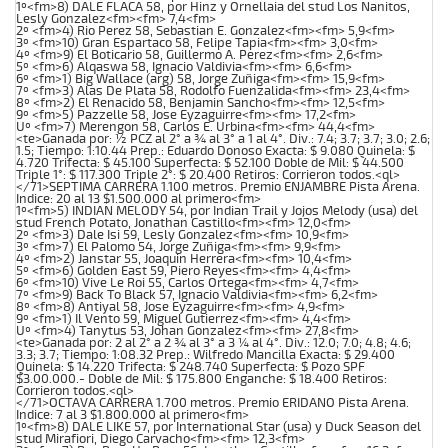
1º<fm>8) DALE FLACA 58, por Hinz y Ornellaia del stud Los Nanitos,
Lesly Gonzalez<fm><fm> 7,4<fm>
2º <fm>4) Rio Perez 58, Sebastian E. Gonzalez<fm><fm> 5,9<fm>
3º <fm>10) Gran Espartaco 58, Felipe Tapia<fm><fm> 3,0<fm>
4º <fm>9) El Boticario 58, Guillermo A. Perez<fm><fm> 2,6<fm>
5º <fm>6) Alqaswa 58, Ignacio Valdivia<fm><fm> 6,6<fm>
6º <fm>1) Big Wallace (arg) 58, Jorge Zuñiga<fm><fm> 15,9<fm>
7º <fm>3) Alas De Plata 58, Rodolfo Fuenzalida<fm><fm> 23,4<fm>
8º <fm>2) El Renacido 58, Benjamin Sancho<fm><fm> 12,5<fm>
9º <fm>5) Pazzelle 58, Jose Eyzaguirre<fm><fm> 17,2<fm>
Uº <fm>7) Merengon 58, Carlos E. Urbina<fm><fm> 44,4<fm>
<te>Ganada por: ½ PCZ al 2° a ¾ al 3° a 1 al 4°. Div.: 7.4; 3.7; 3.7; 3.0; 2.6;
1.5; Tiempo: 1:10.44 Prep.: Eduardo Donoso Exacta: $ 9.080 Quinela: $
4.720 Trifecta: $ 45.100 Superfecta: $ 52.100 Doble de Mil: $ 44.500
Triple 1°: $ 117.300 Triple 2°: $ 20.400 Retiros: Corrieron todos.<ql>
</71>SEPTIMA CARRERA 1.100 metros. Premio ENJAMBRE Pista Arena.
Indice: 20 al 13 $1.500.000 al primero<fm>
1º<fm>5) INDIAN MELODY 54, por Indian Trail y Jojos Melody (usa) del
stud French Potato, Jonathan Castillo<fm><fm> 12,0<fm>
2º <fm>3) Dale Isi 59, Lesly Gonzalez<fm><fm> 10,9<fm>
3º <fm>7) El Palomo 54, Jorge Zuñiga<fm><fm> 9,9<fm>
4º <fm>2) Janstar 55, Joaquin Herrera<fm><fm> 10,4<fm>
5º <fm>6) Golden East 59, Piero Reyes<fm><fm> 4,4<fm>
6º <fm>10) Vive Le Roi 55, Carlos Ortega<fm><fm> 4,7<fm>
7º <fm>9) Back To Black 57, Ignacio Valdivia<fm><fm> 6,2<fm>
8º <fm>8) Antiyal 58, Jose Eyzaguirre<fm><fm> 4,9<fm>
9º <fm>1) Il Vento 59, Miguel Gutierrez<fm><fm> 4,4<fm>
Uº <fm>4) Tanytus 53, Johan Gonzalez<fm><fm> 27,8<fm>
<te>Ganada por: 2 al 2° a 2 ¾ al 3° a 3 ¼ al 4°. Div.: 12.0; 7.0; 4.8; 4.6;
3.3; 3.7; Tiempo: 1:08.32 Prep.: Wilfredo Mancilla Exacta: $ 29.400
Quinela: $ 14.220 Trifecta: $ 248.740 Superfecta: $ Pozo SPF
$3.00.000.- Doble de Mil: $ 175.800 Enganche: $ 18.400 Retiros:
Corrieron todos.<ql>
</71>OCTAVA CARRERA 1.700 metros. Premio ERIDANO Pista Arena.
Indice: 7 al 3 $1.800.000 al primero<fm>
1º<fm>8) DALE LIKE 57, por International Star (usa) y Duck Season del
stud Mirafiori, Diego Carvacho<fm><fm> 12,3<fm>