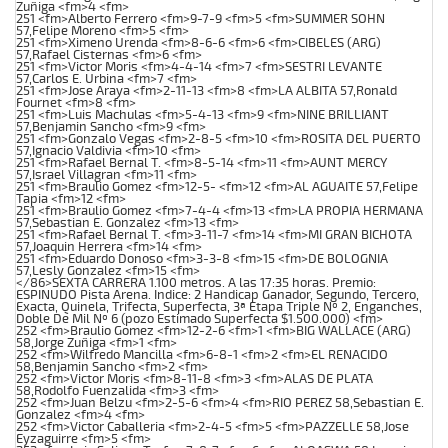
Zuñiga <fm>4 <fm>
251 <fm>Alberto Ferrero <fm>9-7-9 <fm>5 <fm>SUMMER SOHN
57,Felipe Moreno <fm>5 <fm>
251 <fm>Ximeno Urenda <fm>8-6-6 <fm>6 <fm>CIBELES (ARG)
57,Rafael Cisternas <fm>6 <fm>
251 <fm>Victor Moris <fm>4-4-14 <fm>7 <fm>SESTRI LEVANTE
57,Carlos E. Urbina <fm>7 <fm>
251 <fm>Jose Araya <fm>2-11-13 <fm>8 <fm>LA ALBITA 57,Ronald
Fournet <fm>8 <fm>
251 <fm>Luis Machulas <fm>5-4-13 <fm>9 <fm>NINE BRILLIANT
57,Benjamin Sancho <fm>9 <fm>
251 <fm>Gonzalo Vegas <fm>2-8-5 <fm>10 <fm>ROSITA DEL PUERTO
57,Ignacio Valdivia <fm>10 <fm>
251 <fm>Rafael Bernal T. <fm>8-5-14 <fm>11 <fm>AUNT MERCY
57,Israel Villagran <fm>11 <fm>
251 <fm>Braulio Gomez <fm>12-5- <fm>12 <fm>AL AGUAITE 57,Felipe
Tapia <fm>12 <fm>
251 <fm>Braulio Gomez <fm>7-4-4 <fm>13 <fm>LA PROPIA HERMANA
57,Sebastian E. Gonzalez <fm>13 <fm>
251 <fm>Rafael Bernal T. <fm>3-11-7 <fm>14 <fm>MI GRAN BICHOTA
57,Joaquin Herrera <fm>14 <fm>
251 <fm>Eduardo Donoso <fm>3-3-8 <fm>15 <fm>DE BOLOGNIA
57,Lesly Gonzalez <fm>15 <fm>
</86>SEXTA CARRERA 1.100 metros. A las 17:35 horas. Premio:
ESPINUDO Pista Arena. Indice: 2 Handicap Ganador, Segundo, Tercero,
Exacta, Quinela, Trifecta, Superfecta, 3ª Etapa Triple Nº 2, Enganches,
Doble De Mil Nº 6 (pozo Estimado Superfecta $1.500.000) <fm>
252 <fm>Braulio Gomez <fm>12-2-6 <fm>1 <fm>BIG WALLACE (ARG)
58,Jorge Zuñiga <fm>1 <fm>
252 <fm>Wilfredo Mancilla <fm>6-8-1 <fm>2 <fm>EL RENACIDO
58,Benjamin Sancho <fm>2 <fm>
252 <fm>Victor Moris <fm>8-11-8 <fm>3 <fm>ALAS DE PLATA
58,Rodolfo Fuenzalida <fm>3 <fm>
252 <fm>Juan Belzu <fm>2-5-6 <fm>4 <fm>RIO PEREZ 58,Sebastian E.
Gonzalez <fm>4 <fm>
252 <fm>Victor Caballeria <fm>2-4-5 <fm>5 <fm>PAZZELLE 58,Jose
Eyzaguirre <fm>5 <fm>