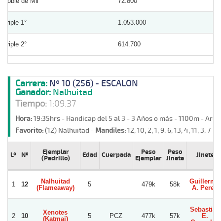
Doble de Mil
72.800
Triple 1°
1.053.000
Triple 2°
614.700
Carrera:
Nº 10 (256) - ESCALON
Ganador:
Nalhuitad
Tiempo:
1:09.37
Hora:
19:35hrs - Handicap del 5 al 3 - 3 Años o más - 1100m - Are
Favorito:
(12) Nalhuitad -
Mandiles:
12, 10, 2, 1, 9, 6, 13, 4, 11, 3, 7 -
R
Ejemplar
Peso
Peso
Lº
Nº
Edad
Cuerpada
Jinete
(Padrillo)
Ejemplar
Jinete
Nalhuitad
Guillermo
1
12
5
479k
58k
(Flameaway)
A. Perez
Sebastian
Xenotes
2
10
5
PCZ
477k
57k
E.
(Katmai)