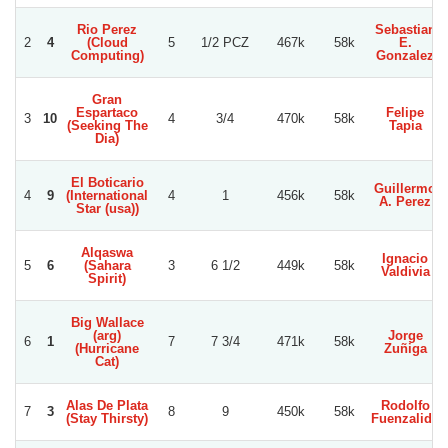
Rio Perez
Sebastian
2
4
(Cloud
5
1/2 PCZ
467k
58k
E.
Computing)
Gonzalez
Gran
Espartaco
Felipe
3
10
4
3/4
470k
58k
(Seeking The
Tapia
Dia)
El Boticario
Guillermo
4
9
(International
4
1
456k
58k
A. Perez
Star (usa))
Alqaswa
Ignacio
5
6
(Sahara
3
6 1/2
449k
58k
Valdivia
Spirit)
Big Wallace
(arg)
Jorge
6
1
7
7 3/4
471k
58k
(Hurricane
Zuñiga
Cat)
Alas De Plata
Rodolfo
7
3
8
9
450k
58k
(Stay Thirsty)
Fuenzalida