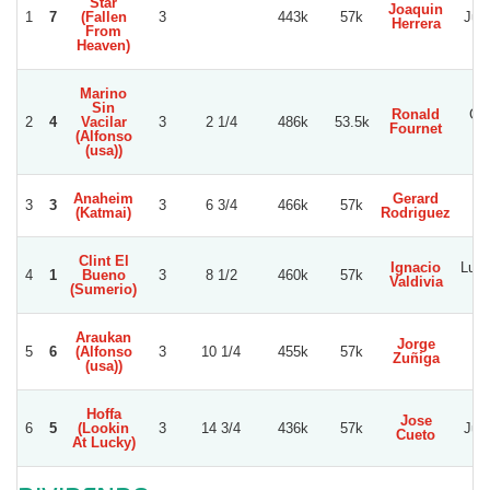
Star
Joaquin
1
7
(Fallen
3
443k
57k
Jua
Herrera
From
Heaven)
Marino
Sin
Ronald
Gui
2
4
Vacilar
3
2 1/4
486k
53.5k
Fournet
P
(Alfonso
(usa))
Anaheim
Gerard
Go
3
3
3
6 3/4
466k
57k
(Katmai)
Rodriguez
V
Clint El
Ignacio
Luis
4
1
Bueno
3
8 1/2
460k
57k
Valdivia
(Sumerio)
Araukan
Jorge
Ga
5
6
(Alfonso
3
10 1/4
455k
57k
Zuñiga
Re
(usa))
Hoffa
Jose
6
5
(Lookin
3
14 3/4
436k
57k
Jua
Cueto
At Lucky)