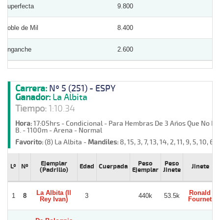
Superfecta
9.800
Doble de Mil
8.400
Enganche
2.600
Carrera:
Nº 5 (251) - ESPY
Ganador:
La Albita
Tiempo:
1:10.34
Hora:
17:05hrs - Condicional - Para Hembras De 3 Años Que No Hay
B. - 1100m - Arena - Normal
Favorito:
(8) La Albita -
Mandiles:
8, 15, 3, 7, 13, 14, 2, 11, 9, 5, 10, 6, 
Ejemplar
Peso
Peso
Lº
Nº
Edad
Cuerpada
Jinete
(Padrillo)
Ejemplar
Jinete
La Albita (Il
Ronald
1
8
3
440k
53.5k
Rey Ivan)
Fournet