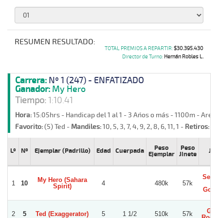
RESUMEN RESULTADO:
TOTAL PREMIOS A REPARTIR:
$30.395.430
Director de Turno:
Hernán Robles L.
Carrera:
Nº 1 (247) - ENFATIZADO
Ganador:
My Hero
Tiempo:
1:10.41
Hora:
15:05hrs - Handicap del 1 al 1 - 3 Años o más - 1100m - Are
Favorito:
(5) Ted -
Mandiles:
10, 5, 3, 7, 4, 9, 2, 8, 6, 11, 1 -
Retiros:
Co
Peso
Peso
Lº
Nº
Ejemplar (Padrillo)
Edad
Cuerpada
Jin
Ejemplar
Jinete
Seba
My Hero (Sahara
1
10
4
480k
57k
E
Spirit)
Gonz
Ger
2
5
Ted (Exaggerator)
5
1 1/2
510k
57k
Rodr