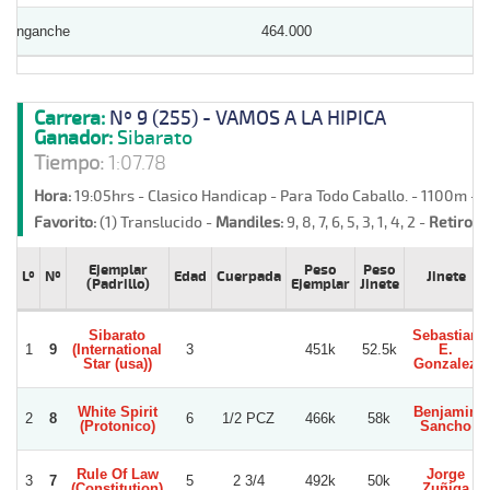
Enganche
464.000
Carrera:
Nº 9 (255) - VAMOS A LA HIPICA
Ganador:
Sibarato
Tiempo:
1:07.78
Hora:
19:05hrs - Clasico Handicap - Para Todo Caballo. - 1100m - 
Favorito:
(1) Translucido -
Mandiles:
9, 8, 7, 6, 5, 3, 1, 4, 2 -
Retiros:
Ejemplar
Peso
Peso
Lº
Nº
Edad
Cuerpada
Jinete
(Padrillo)
Ejemplar
Jinete
Sibarato
Sebastian
1
9
(International
3
451k
52.5k
E.
Star (usa))
Gonzalez
White Spirit
Benjamin
2
8
6
1/2 PCZ
466k
58k
(Protonico)
Sancho
Rule Of Law
Jorge
3
7
5
2 3/4
492k
50k
(Constitution)
Zuñiga