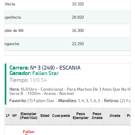
Trifecta
10.320
Superfecta
28.820
Doble de Mil
16.300
Enganche
22.250
Carrera:
Nº 3 (249) - ESCANIA
Ganador:
Fallen Star
Tiempo:
1:09.54
Hora:
16:05hrs - Condicional - Para Machos De 3 Años Que No Hay
Serie B. - 1100m - Arena - Normal
Favorito:
(7) Fallen Star -
Mandiles:
7, 4, 3, 1, 6, 5 -
Retiros:
(2) Fal
Ejemplar
Peso
Peso
Lº
Nº
Edad
Cuerpada
Jinete
Pre
(Padrillo)
Ejemplar
Jinete
Fallen