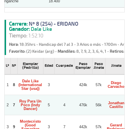
Enganche
18.400
Carrera:
Nº 8 (254) - ERIDANO
Ganador:
Dale Like
Tiempo:
1:52.10
Hora:
18:35hrs - Handicap del 7 al 3 - 3 Años o más - 1700m - Are
Favorito:
(2) Keidar (arg) -
Mandiles:
8, 7, 9, 2, 3, 6, 4, 1 -
Retiros:
(5
Ejemplar
Peso
Peso
Lº
Nº
Edad
Cuerpada
Jinete
(Padrillo)
Ejemplar
Jinete
Dale Like
Diego
1
8
(International
3
424k
57k
Carvacho
Star (usa))
Roy Para Un
Jonathan
2
7
Poco (Indy
5
4
476k
56k
Castillo
Dancer)
Montecristo
(Good
Gerard
3
9
3
7
442k
57k
Samaritan
Rodriguez