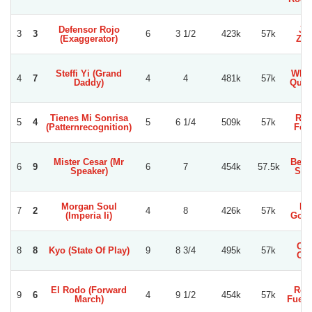
Defensor Rojo
Jo
3
3
6
3 1/2
423k
57k
(Exaggerator)
Zuñ
Steffi Yi (Grand
Wlad
4
7
4
4
481k
57k
Daddy)
Quin
Tienes Mi Sonrisa
Ron
5
4
5
6 1/4
509k
57k
(Patternrecognition)
Fou
Mister Cesar (Mr
Benj
6
9
6
7
454k
57.5k
Speaker)
San
Morgan Soul
Le
7
2
4
8
426k
57k
(Imperia Ii)
Gonz
Car
8
8
Kyo (State Of Play)
9
8 3/4
495k
57k
Ort
El Rodo (Forward
Rod
9
6
4
9 1/2
454k
57k
March)
Fuenz