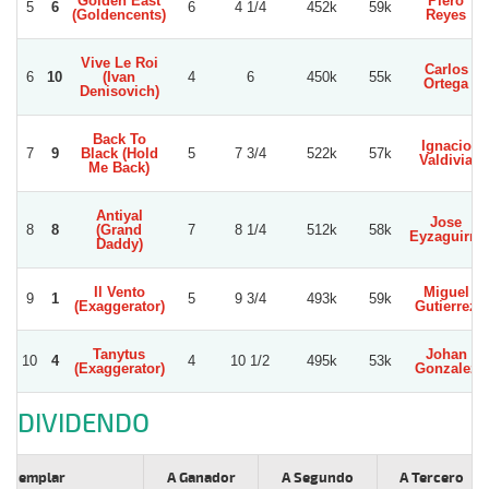
Golden East
Piero
5
6
6
4 1/4
452k
59k
(Goldencents)
Reyes
Vive Le Roi
Carlos
6
10
(Ivan
4
6
450k
55k
Ortega
Denisovich)
Back To
Ignacio
7
9
Black (Hold
5
7 3/4
522k
57k
Valdivia
Me Back)
Antiyal
Jose
8
8
(Grand
7
8 1/4
512k
58k
Eyzaguirre
Daddy)
Il Vento
Miguel
9
1
5
9 3/4
493k
59k
(Exaggerator)
Gutierrez
Tanytus
Johan
10
4
4
10 1/2
495k
53k
(Exaggerator)
Gonzalez
DIVIDENDO
Ejemplar
A Ganador
A Segundo
A Tercero