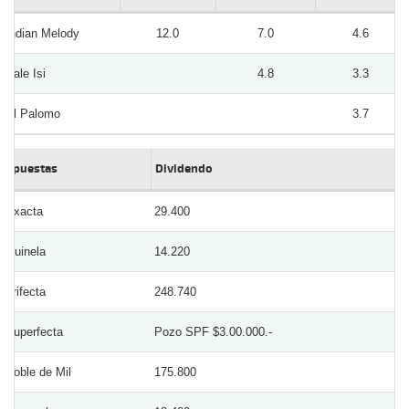
Indian Melody
12.0
7.0
4.6
Dale Isi
4.8
3.3
El Palomo
3.7
Apuestas
Dividendo
Exacta
29.400
Quinela
14.220
Trifecta
248.740
Superfecta
Pozo SPF $3.00.000.-
Doble de Mil
175.800