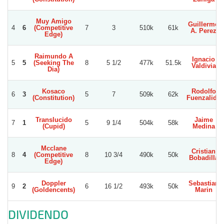
Muy Amigo
Guillermo
4
6
(Competitive
7
3
510k
61k
A. Perez
Edge)
Raimundo A
Ignacio
5
5
(Seeking The
8
5 1/2
477k
51.5k
Valdivia
Dia)
Kosaco
Rodolfo
6
3
5
7
509k
62k
(Constitution)
Fuenzalida
Translucido
Jaime
7
1
5
9 1/4
504k
58k
(Cupid)
Medina
Mcclane
Cristian
8
4
(Competitive
8
10 3/4
490k
50k
Bobadilla
Edge)
Doppler
Sebastian
9
2
6
16 1/2
493k
50k
(Goldencents)
Marin
DIVIDENDO