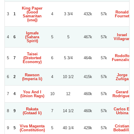
King Paper
(Good
Ronald
3
1
4
3 3/4
432k
57k
Samaritan
Fournet
(usa))
Igmafe
Israel
4
6
(Sahara
5
5
467k
57k
Villagran
Spirit)
Taisei
Rodolfo
5
7
(Distorted
6
5 3/4
464k
57k
Fuenzalida
Economy)
Rawson
Jorge
6
2
4
10 1/2
415k
57k
(Imperia Ii)
Zuñiga
You And I
Gerard
7
4
10
12
460k
57k
(Union Rags)
Rodriguez
Rakata
Carlos E.
8
9
7
14 1/2
460k
57k
(Gstaad Ii)
Urbina
Viva Magenta
Cristian
9
5
5
40 1/4
429k
57k
(Constitution)
Bobadilla