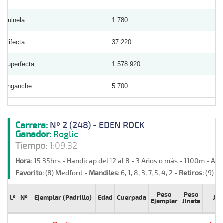
Quinela
1.780
Trifecta
37.220
Superfecta
1.578.920
Enganche
5.700
Carrera:
Nº 2 (248) - EDEN ROCK
Ganador:
Roglic
Tiempo:
1:09.32
Hora:
15:35hrs - Handicap del 12 al 8 - 3 Años o más - 1100m - Ar
Favorito:
(8) Medford -
Mandiles:
6, 1, 8, 3, 7, 5, 4, 2 -
Retiros:
(9) ñ
Peso
Peso
Lº
Nº
Ejemplar (Padrillo)
Edad
Cuerpada
Jin
Ejemplar
Jinete