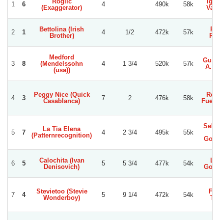
Roglic
Igna
1
6
4
490k
58k
(Exaggerator)
Vald
Bettolina (Irish
Pie
2
1
4
1/2
472k
57k
Brother)
Rey
Medford
Guill
3
8
(Mendelssohn
4
1 3/4
520k
57k
A. P
(usa))
Peggy Nice (Quick
Rodo
4
3
7
2
476k
58k
Casablanca)
Fuenz
Sebas
La Tia Elena
5
7
4
2 3/4
495k
55k
E
(Patternrecognition)
Gonz
Calochita (Ivan
Les
6
5
5
5 3/4
477k
54k
Denisovich)
Gonz
Stevietoo (Stevie
Fel
7
4
5
9 1/4
472k
54k
Wonderboy)
Tap