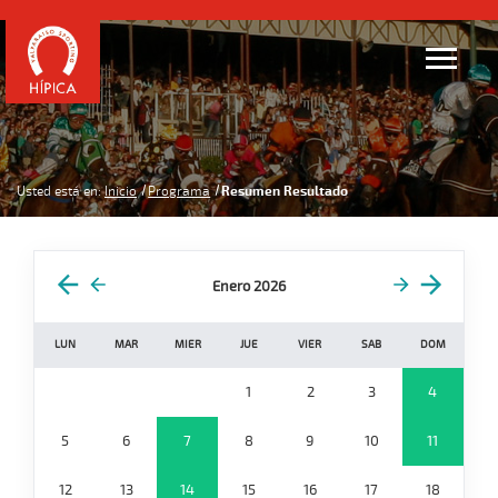
Usted está en:
Inicio
Programa
Resumen Resultado
Enero 2026
LUN
MAR
MIER
JUE
VIER
SAB
DOM
1
2
3
4
5
6
7
8
9
10
11
12
13
14
15
16
17
18