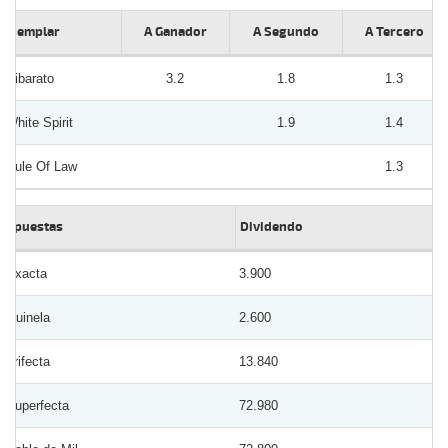
Ejemplar
A Ganador
A Segundo
A Tercero
Sibarato
3.2
1.8
1.3
White Spirit
1.9
1.4
Rule Of Law
1.3
Apuestas
Dividendo
Exacta
3.900
Quinela
2.600
Trifecta
13.840
Superfecta
72.980