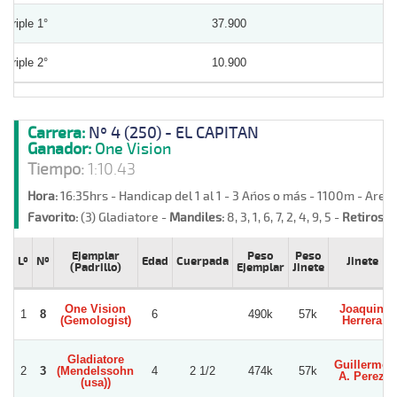
Triple 1°
37.900
Triple 2°
10.900
Carrera:
Nº 4 (250) - EL CAPITAN
Ganador:
One Vision
Tiempo:
1:10.43
Hora:
16:35hrs - Handicap del 1 al 1 - 3 Años o más - 1100m - Aren
Favorito:
(3) Gladiatore -
Mandiles:
8, 3, 1, 6, 7, 2, 4, 9, 5 -
Retiros:
C
Ejemplar
Peso
Peso
Lº
Nº
Edad
Cuerpada
Jinete
(Padrillo)
Ejemplar
Jinete
One Vision
Joaquin
1
8
6
490k
57k
(Gemologist)
Herrera
Gladiatore
Guillermo
2
3
(Mendelssohn
4
2 1/2
474k
57k
A. Perez
(usa))