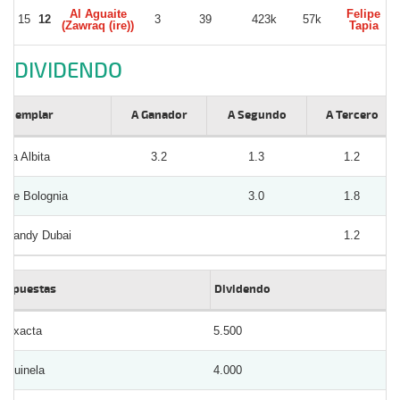
Al Aguaite
Felipe
15
12
3
39
423k
57k
(Zawraq (ire))
Tapia
DIVIDENDO
Ejemplar
A Ganador
A Segundo
A Tercero
La Albita
3.2
1.3
1.2
De Bolognia
3.0
1.8
Candy Dubai
1.2
Apuestas
Dividendo
Exacta
5.500
Quinela
4.000