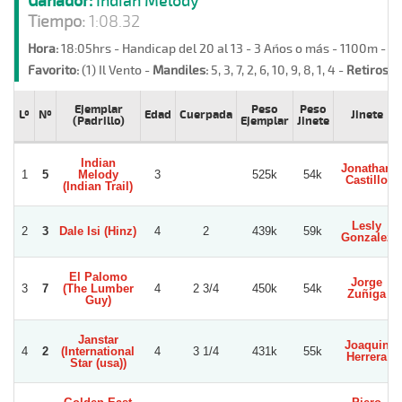
Ganador:
Indian Melody
Tiempo:
1:08.32
Hora:
18:05hrs - Handicap del 20 al 13 - 3 Años o más - 1100m - 
Favorito:
(1) Il Vento -
Mandiles:
5, 3, 7, 2, 6, 10, 9, 8, 1, 4 -
Retiros:
C
Ejemplar
Peso
Peso
Lº
Nº
Edad
Cuerpada
Jinete
(Padrillo)
Ejemplar
Jinete
Indian
Jonathan
1
5
Melody
3
525k
54k
Castillo
(Indian Trail)
Lesly
2
3
Dale Isi (Hinz)
4
2
439k
59k
Gonzalez
El Palomo
Jorge
3
7
(The Lumber
4
2 3/4
450k
54k
Zuñiga
Guy)
Janstar
Joaquin
4
2
(International
4
3 1/4
431k
55k
Herrera
Star (usa))