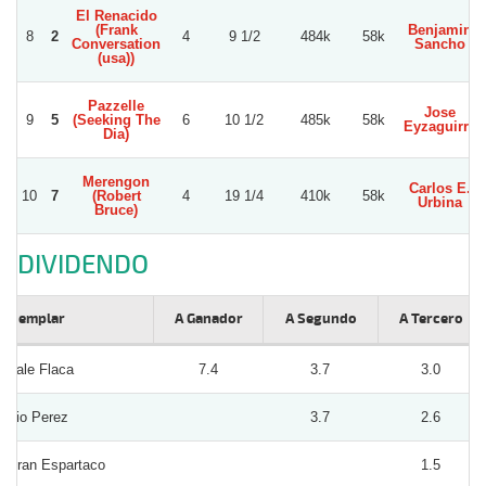
El Renacido
(Frank
Benjamin
8
2
4
9 1/2
484k
58k
Conversation
Sancho
(usa))
Pazzelle
Jose
9
5
(Seeking The
6
10 1/2
485k
58k
Eyzaguirre
Dia)
Merengon
Carlos E.
10
7
(Robert
4
19 1/4
410k
58k
Urbina
Bruce)
DIVIDENDO
Ejemplar
A Ganador
A Segundo
A Tercero
Dale Flaca
7.4
3.7
3.0
Rio Perez
3.7
2.6
Gran Espartaco
1.5