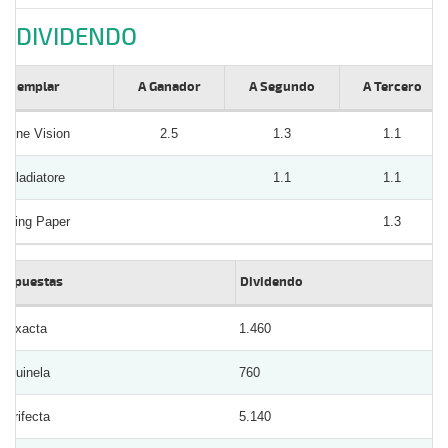
DIVIDENDO
Ejemplar
A Ganador
A Segundo
A Tercero
One Vision
2.5
1.3
1.1
Gladiatore
1.1
1.1
King Paper
1.3
Apuestas
Dividendo
Exacta
1.460
Quinela
760
Trifecta
5.140