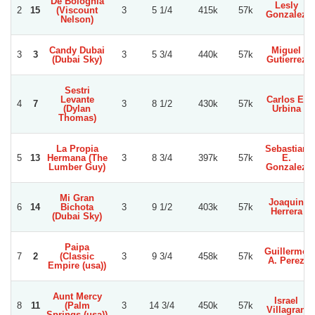
De Bolognia
Lesly
2
15
(Viscount
3
5 1/4
415k
57k
Gonzalez
Nelson)
Candy Dubai
Miguel
3
3
3
5 3/4
440k
57k
(Dubai Sky)
Gutierrez
Sestri
Levante
Carlos E.
4
7
3
8 1/2
430k
57k
(Dylan
Urbina
Thomas)
La Propia
Sebastian
5
13
Hermana (The
3
8 3/4
397k
57k
E.
Lumber Guy)
Gonzalez
Mi Gran
Joaquin
6
14
Bichota
3
9 1/2
403k
57k
Herrera
(Dubai Sky)
Paipa
Guillermo
7
2
(Classic
3
9 3/4
458k
57k
A. Perez
Empire (usa))
Aunt Mercy
Israel
8
11
(Palm
3
14 3/4
450k
57k
Villagran
Springs (usa))