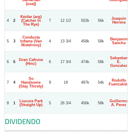
(usa))
Keidar (arg)
Joaquin
4
2
(Catcher In
7
12 1/2
502k
56k
Herrera
The Rye)
Conducta
Benjamin
5
3
Infame (Van
4
13 3/4
458k
58k
Sancho
Nistelrooy)
Sebastian
Gran Cafrune
6
6
6
17 3/4
474k
58k
E.
(Hinz)
Gonzalez
So
Rodolfo
7
4
Handsome
9
19
487k
54k
Fuenzalida
(Stay Thirsty)
Liucura Park
Guillermo
8
1
5
26 3/4
456k
58k
(Straight Up)
A. Perez
DIVIDENDO