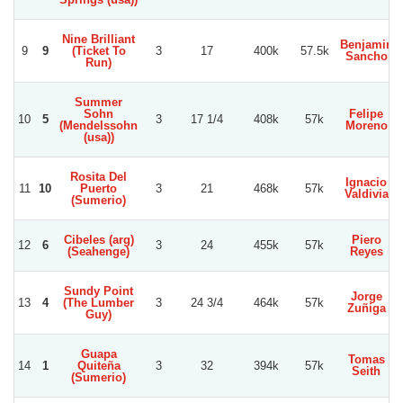
Nine Brilliant
Benjamin
9
9
(Ticket To
3
17
400k
57.5k
Sancho
Run)
Summer
Sohn
Felipe
10
5
3
17 1/4
408k
57k
(Mendelssohn
Moreno
(usa))
Rosita Del
Ignacio
11
10
Puerto
3
21
468k
57k
Valdivia
(Sumerio)
Cibeles (arg)
Piero
12
6
3
24
455k
57k
(Seahenge)
Reyes
Sundy Point
Jorge
13
4
(The Lumber
3
24 3/4
464k
57k
Zuñiga
Guy)
Guapa
Tomas
14
1
Quiteña
3
32
394k
57k
Seith
(Sumerio)