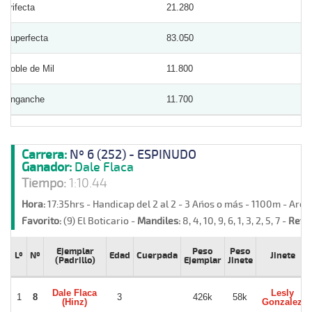
Trifecta
21.280
Superfecta
83.050
Doble de Mil
11.800
Enganche
11.700
Carrera:
Nº 6 (252) - ESPINUDO
Ganador:
Dale Flaca
Tiempo:
1:10.44
Hora:
17:35hrs - Handicap del 2 al 2 - 3 Años o más - 1100m - Are
Favorito:
(9) El Boticario -
Mandiles:
8, 4, 10, 9, 6, 1, 3, 2, 5, 7 -
Retir
Ejemplar
Peso
Peso
Lº
Nº
Edad
Cuerpada
Jinete
(Padrillo)
Ejemplar
Jinete
Dale Flaca
Lesly
1
8
3
426k
58k
(Hinz)
Gonzalez