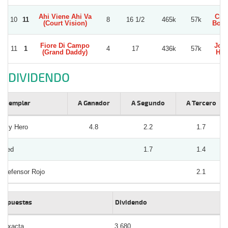
Ahi Viene Ahi Va
Cris
10
11
8
16 1/2
465k
57k
(Court Vision)
Boba
Fiore Di Campo
Joa
11
1
4
17
436k
57k
(Grand Daddy)
Her
DIVIDENDO
Ejemplar
A Ganador
A Segundo
A Tercero
My Hero
4.8
2.2
1.7
Ted
1.7
1.4
Defensor Rojo
2.1
Apuestas
Dividendo
Exacta
3.680