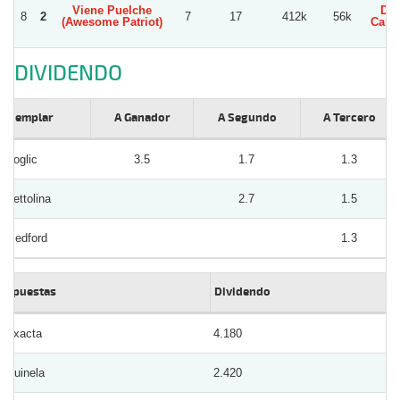
Viene Puelche
Die
8
2
7
17
412k
56k
(Awesome Patriot)
Carv
DIVIDENDO
Ejemplar
A Ganador
A Segundo
A Tercero
Roglic
3.5
1.7
1.3
Bettolina
2.7
1.5
Medford
1.3
Apuestas
Dividendo
Exacta
4.180
Quinela
2.420