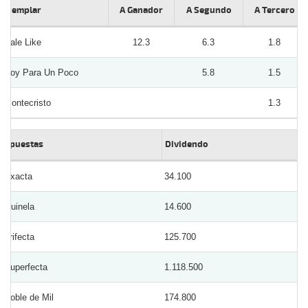
Ejemplar
A Ganador
A Segundo
A Tercero
Dale Like
12.3
6.3
1.8
Roy Para Un Poco
5.8
1.5
Montecristo
1.3
Apuestas
Dividendo
Exacta
34.100
Quinela
14.600
Trifecta
125.700
Superfecta
1.118.500
Doble de Mil
174.800