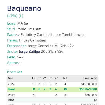
07-
VS
1000m
0:58:17
3
2,2
Clasi.
3º
460k
2022
Baqueano
01-
(475k) (I:)
07-
CHS
1200m
1:09:58
4 1/4
3,9
Regla.
4º
463k
2022
Edad:
MA 6a
Stud:
Pablo Jimenez
03-
Padres:
Ecliptic y Cantinetta por Tumblebrutus
06-
CHS
1000m
0:58:89
1 3/4
2,6
Regla.
2º
463k
2022
Haras:
H. Las Camelias
Preparador:
Jorge Gonzalez M.. 7ch 42v
01-
Jinete:
Jorge Zuñiga
20c 31ch 45v
04-
CHS
1000m
0:57:14
3/4
2,6
Regla.
2º
457k
2022
Peso:
54k
Aperos:
-
14-
03-
CHS
1000m
0:59:00
11 3/4
6,5
Clasi.
8º
448k
2022
Premios
Año
CC
1º
2º
3º
4º
NT
Premio ($)
2022
15
3
5
1
2
4
$11.606.000
Total
31
8
7
2
4
10
$50.049.000
Pasto
5
2
3
$358.000
RBP
$0