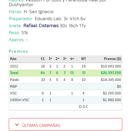
Dushyantor
Haras:
H. San Ignacio
Preparador:
Eduardo Lab. 3c 41ch 6v
Jinete:
Rafael Cisternas
30c 16ch 17v
Peso:
51k
Aperos:
-
Premios
Año
CC
1º
2º
3º
4º
NT
Premio ($)
2022
26
3
1
2
1
19
$10.043.000
Total
64
7
6
7
13
31
$26.397.250
Pasto
33
5
5
4
9
10
$18.345.000
RBP
$0
VSC
6
1
1
4
$2.205.000
1000m-VSC
2
1
1
$1.980.000
D.S.C
ÚLTIMAS CAMPAÑAS