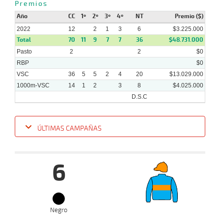
Premios
Año
CC
1º
2º
3º
4º
NT
Premio ($)
2022
12
2
1
3
6
$3.225.000
Total
70
11
9
7
7
36
$48.731.000
Pasto
2
2
$0
RBP
$0
VSC
36
5
5
2
4
20
$13.029.000
1000m-VSC
14
1
2
3
8
$4.025.000
D.S.C
ÚLTIMAS CAMPAÑAS
Fecha
Hipo
Distancia
Indice
Tiempo
Cuerpada
Div
Tipo
Lº
P
6
25-
07-
VS
1000m
0:57:89
8 1/2
12,9
Clasi.
5º
497
2022
Negro
13-
07-
VS
1100m
1:06:83
11 1/4
39,5
Clasi.
8º
495