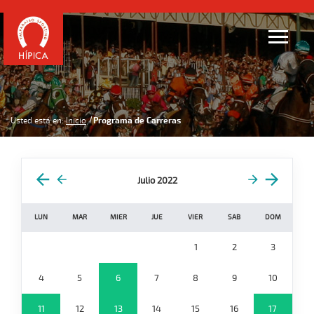
Usted está en:
Inicio
Programa de Carreras
Julio 2022
LUN
MAR
MIER
JUE
VIER
SAB
DOM
1
2
3
4
5
6
7
8
9
10
11
12
13
14
15
16
17