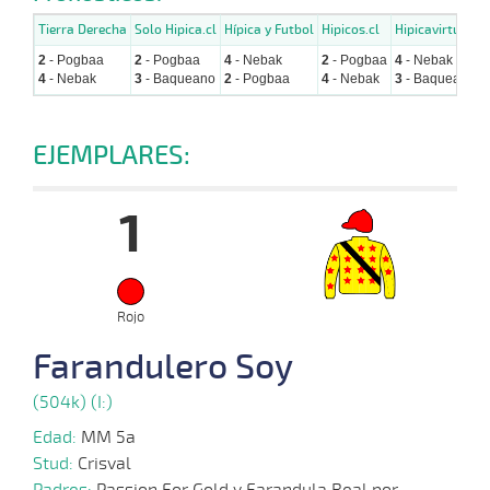
Tierra Derecha
Solo Hipica.cl
Hípica y Futbol
Hipicos.cl
Hipicavirtual
2
- Pogbaa
2
- Pogbaa
4
- Nebak
2
- Pogbaa
4
- Nebak
4
- Nebak
3
- Baqueano
2
- Pogbaa
4
- Nebak
3
- Baqueano
EJEMPLARES:
1
Rojo
Farandulero Soy
(504k) (I:)
Edad:
MM 5a
Stud:
Crisval
Padres:
Passion For Gold y Farandula Real por