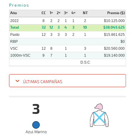
09-
Premios
25 al
06-
HCH
1000m
0:57:48
4
37,7
Hand.
6º
504k
19
2022
Año
CC
1º
2º
3º
4º
NT
Premio ($)
2022
8
2
2
1
1
2
$10.125.000
Total
32
12
3
4
3
10
$38.045.625
Pasto
12
3
3
3
2
1
$15.861.625
RBP
$0
VSC
12
8
1
3
$20.560.000
1000m-VSC
9
7
1
1
$19.140.000
D.S.C
ÚLTIMAS CAMPAÑAS
Fecha
Hipo
Distancia
Indice
Tiempo
Cuerpada
Div
Tipo
Lº
Pe
3
25-
07-
VS
1000m
0:57:89
2,6
Clasi.
1º
462k
2022
06-
Azul Marino