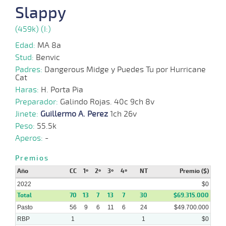
2022
Slappy
(459k) (I:)
29-
06-
VS
1100m
1:06:15
13
15,4
Clasi.
8º
493
Edad:
MA 8a
2022
Stud:
Benvic
Padres:
Dangerous Midge y Puedes Tu por Hurricane
Cat
08-
06-
VS
1000m
0:58:17
3 1/4
10,5
Clasi.
4º
492
Haras:
2022
H. Porta Pia
Preparador:
Galindo Rojas. 40c 9ch 8v
22-
Jinete:
Guillermo A. Perez
1ch 26v
05-
VS
1200m
1:13:36
11 3/4
61,5
Clasi.
11º
486
2022
Peso:
55.5k
Aperos:
-
11-
05-
VS
1100m
1:06:76
14
19,5
Clasi.
9º
481
2022
Premios
Año
CC
1º
2º
3º
4º
NT
Premio ($)
2022
$0
Total
70
13
7
13
7
30
$69.315.000
Pasto
56
9
6
11
6
24
$49.700.000
RBP
1
1
$0