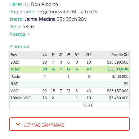
2022
Haras:
H. Don Alberto
Preparador:
Jorge Gonzalez M.. 7ch 42v
08-
22 al
Jinete:
Jaime Medina
35c 35ch 28v
06-
VS
1000m
0:57:89
2,4
Hand.
1º
472k
10
2022
Peso:
53.5k
Aperos:
-
30-
19 al
05-
VS
1000m
0:56:43
3,8
Hand.
1º
470k
15
2022
Premios
Año
CC
1º
2º
3º
4º
NT
Premio ($)
2022
28
7
3
5
3
10
$18.690.500
Total
88
16
7
12
6
47
$37.317.000
Pasto
4
1
3
$500.000
RBP
$0
VSC
82
15
7
11
6
43
$35.157.000
1000m-VSC
13
2
1
10
$5.460.000
D.S.C
ÚLTIMAS CAMPAÑAS
Fecha
Hipo
Distancia
Indice
Tiempo
Cuerpada
Div
Tipo
Lº
Pe