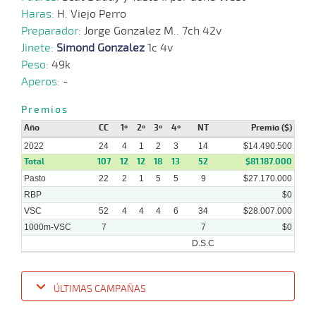
06-
CHS
1200m
1:08:74
9
13,9
Regla.
5º
45
2021
Haras:
H. Viejo Perro
Preparador:
Jorge Gonzalez M.. 7ch 42v
21-
Jinete:
Simond Gonzalez
1c 4v
05-
CHS
1200m
1:10:74
10 1/4
10,4
Clasi.
12º
46
2021
Peso:
49k
Aperos:
-
07-
Premios
05-
CHS
1000m
0:57:96
7 3/4
5,7
Regla.
7º
45
2021
Año
CC
1º
2º
3º
4º
NT
Premio ($)
2022
24
4
1
2
3
14
$14.490.500
Total
107
12
12
18
13
52
$81.187.000
Pasto
22
2
1
5
5
9
$27.170.000
RBP
$0
VSC
52
4
4
4
6
34
$28.007.000
1000m-VSC
7
7
$0
D.S.C
ÚLTIMAS CAMPAÑAS