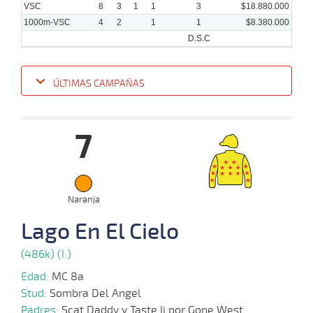
VSC
8
3
1
1
3
$18.880.000
1000m-VSC
4
2
1
1
$8.380.000
D.S.C
ÚLTIMAS CAMPAÑAS
Fecha
Hipo
Distancia
Indice
Tiempo
Cuerpada
Div
Tipo
Lº
7
25-
07-
VS
1000m
0:57:89
12
7,6
Clasi.
7º
48
2022
16-
Naranja
07-
CHS
1200m
1:08:94
3
13,2
Clasi.
5º
45
2021
Lago En El Cielo
(486k) (I:)
02-
07-
CHS
1000m
0:56:99
5 3/4
12,5
Regla.
5º
46
2021
Edad:
MC 8a
Stud:
Sombra Del Angel
07-
Padres:
Scat Daddy y Taste Ii por Gone West