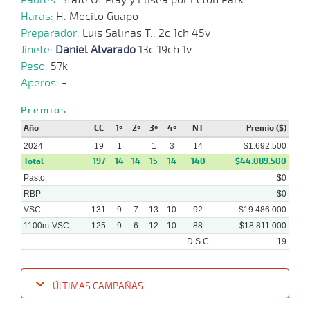
Haras:
H. Mocito Guapo
Preparador:
Luis Salinas T.. 2c 1ch 45v
Jinete:
Daniel Alvarado
13c 19ch 1v
Peso:
57k
Aperos:
-
Premios
Año
CC
1º
2º
3º
4º
NT
Premio ($)
2024
19
1
1
3
14
$1.692.500
Total
197
14
14
15
14
140
$44.089.500
Pasto
$0
RBP
$0
VSC
131
9
7
13
10
92
$19.486.000
1100m-VSC
125
9
6
12
10
88
$18.811.000
D.S.C
19
ÚLTIMAS CAMPAÑAS