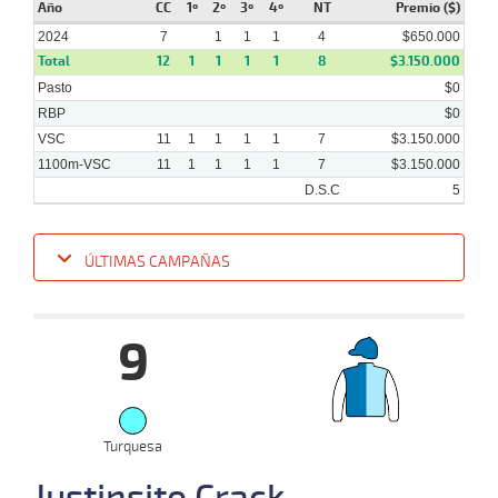
Año
CC
1º
2º
3º
4º
NT
Premio ($)
2024
7
1
1
1
4
$650.000
Total
12
1
1
1
1
8
$3.150.000
Pasto
24-
$0
04-
VS
1100m
3 al 1
1:08:53
9 3/4
51,9
Hand.
8º
448
RBP
$0
2024
VSC
11
1
1
1
1
7
$3.150.000
1100m-VSC
11
1
1
1
1
7
$3.150.000
D.S.C
5
ÚLTIMAS CAMPAÑAS
Fecha
Hipo
Distancia
Indice
Tiempo
Cuerpada
Div
Tipo
Lº
Pe
9
17-
07-
VS
1100m
1 al 1
1:09:62
1 1/2
4,1
Hand.
4º
454k
2024
Turquesa
Justinsito Crack
16-