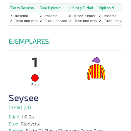
Tierra Derecha
Solo Hipica.cl
Hípica y Futbol
Hipicos.cl
H
7
- Irasema
7
- Irasema
8
- Kitten`s black
7
- Irasema
8
2
- Tuvo una vida
2
- Tuvo una vida
2
- Tuvo una vida
2
- Tuvo una vida
1
EJEMPLARES:
1
Rojo
Seysee
(474k) (I:1)
Edad:
HC 9a
Stud:
Gladycita
Padres:
State Of Play y Elisea por Ecton Park