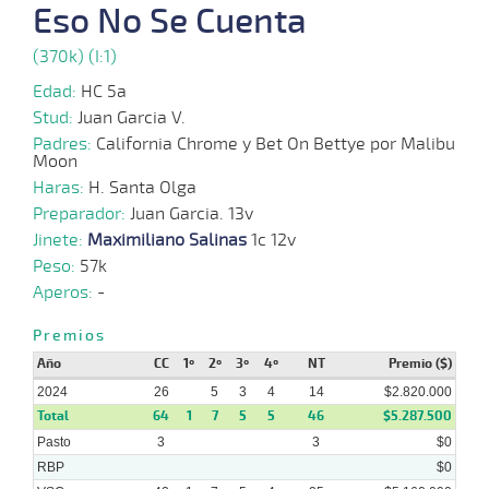
Eso No Se Cuenta
2024
(370k) (I:1)
10-
Edad:
HC 5a
06-
VS
1100m
3 al 2
1:09:08
1/2
9,7
Hand.
4º
483
2024
Stud:
Juan Garcia V.
Padres:
California Chrome y Bet On Bettye por Malibu
Moon
Haras:
H. Santa Olga
27-
05-
VS
1100m
6 al 2
1:08:19
1 1/2
13,1
Hand.
3º
474
Preparador:
Juan Garcia. 13v
2024
Jinete:
Maximiliano Salinas
1c 12v
Peso:
57k
Aperos:
-
13-
05-
VS
1100m
2 al 2
1:08:95
2 1/4
11,3
Hand.
2º
472
2024
Premios
Año
CC
1º
2º
3º
4º
NT
Premio ($)
2024
26
5
3
4
14
$2.820.000
05-
Total
64
1
7
5
5
46
$5.287.500
05-
VS
1000m
6 al 2
0:57:72
10 3/4
26,9
Hand.
10º
476
2024
Pasto
3
3
$0
RBP
$0