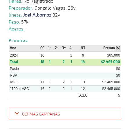
Haras:
No Registrado
2024
Preparador:
Gonzalo Vegas. 26v
Jinete:
Joel Albornoz
32v
18-
Peso:
57k
10-
VS
1100m
9 al 8
1:10:05
2
23,8
Hand.
6º
452
2023
Aperos:
-
Premios
11-
10-
VS
1100m
9 al 8
1:08:52
9 3/4
10,6
Hand.
11º
458
Año
2023
CC
1º
2º
3º
4º
NT
Premio ($)
2024
10
1
9
$65.000
Total
18
1
2
1
14
$2.465.000
Pasto
$0
RBP
$0
VSC
17
1
2
1
13
$2.465.000
1100m-VSC
16
1
2
1
12
$2.465.000
D.S.C
5
ÚLTIMAS CAMPAÑAS
Fecha
Hipo
Distancia
Indice
Tiempo
Cuerpada
Div
Tipo
Lº
P