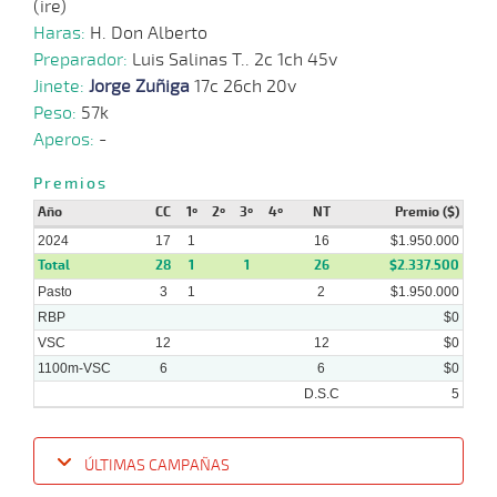
(ire)
Haras:
H. Don Alberto
Preparador:
Luis Salinas T.. 2c 1ch 45v
12-
06-
VS
1100m
5 al 1
1:08:43
27 1/2
12,4
Hand.
8º
365
Jinete:
Jorge Zuñiga
17c 26ch 20v
2024
Peso:
57k
Aperos:
-
10-
06-
VS
1100m
1 al 1
1:08:32
7
7,0
Hand.
4º
366
Premios
2024
Año
CC
1º
2º
3º
4º
NT
Premio ($)
2024
17
1
16
$1.950.000
27-
05-
VS
1100m
6 al 2
1:08:19
6 1/2
18,6
Hand.
6º
365
Total
28
1
1
26
$2.337.500
2024
Pasto
3
1
2
$1.950.000
RBP
$0
VSC
12
12
$0
1100m-VSC
6
6
$0
D.S.C
5
ÚLTIMAS CAMPAÑAS