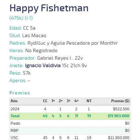
2024
Happy Fishetman
(475k) (I:1)
03-
07-
VS
1100m
1 al 1
1:09:27
10 3/4
16,6
Hand.
8º
41
Edad:
CC 5a
2024
Stud:
Las Macas
Padres:
Rydilluc y Aguila Pescadora por Monthir
24-
06-
VS
1100m
1 al 1
1:07:93
10 1/2
33,9
Hand.
8º
42
Haras:
No Registrado
2024
Preparador:
Gabriel Reyes I.. 22v
Jinete:
Ignacio Valdivia
15c 21ch 9v
27-
05-
VS
1100m
6 al 2
1:08:19
10 1/4
17,9
Hand.
8º
43
Peso:
57k
2024
Aperos:
-
15-
Premios
05-
VS
1100m
1 al 1
1:09:15
PCZ
22,6
Hand.
2º
43
2024
Año
CC
1º
2º
3º
4º
NT
Premio ($)
2024
4
1
2
1
$522.500
Total
45
4
5
6
11
19
$11.903.000
Pasto
$0
RBP
$0
VSC
45
4
5
6
11
19
$11.903.000