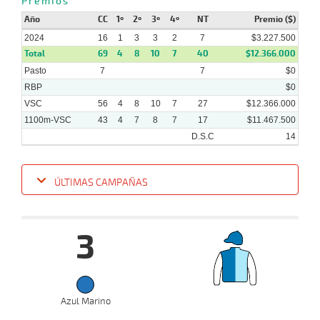
Premios
05-
VS
1100m
1 al 1
1:09:15
7 1/4
24,9
Hand.
9º
477
2024
Año
CC
1º
2º
3º
4º
NT
Premio ($)
2024
16
1
3
3
2
7
$3.227.500
Total
69
4
8
10
7
40
$12.366.000
Pasto
7
7
$0
RBP
$0
VSC
56
4
8
10
7
27
$12.366.000
1100m-VSC
43
4
7
8
7
17
$11.467.500
D.S.C
14
ÚLTIMAS CAMPAÑAS
Fecha
Hipo
Distancia
Indice
Tiempo
Cuerpada
Div
Tipo
Lº
P
3
08-
07-
VS
1100m
1 al 1
1:09:96
4 1/4
7,9
Hand.
6º
472
2024
Azul Marino
24-
06-
VS
1100m
3 al 2
1:08:07
3 3/4
9,3
Hand.
4º
476