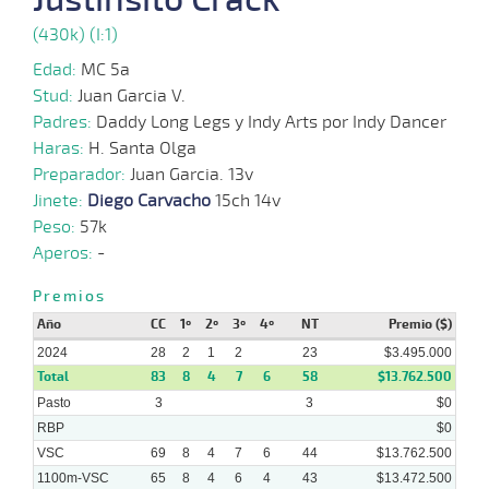
06-
VS
1100m
3 al 2
1:08:46
5 1/4
10,0
Hand.
9º
457k
2024
(430k) (I:1)
Edad:
MC 5a
Stud:
Juan Garcia V.
Padres:
Daddy Long Legs y Indy Arts por Indy Dancer
10-
06-
VS
1100m
2 al 1
1:09:03
1/2
8,1
Hand.
2º
457k
Haras:
H. Santa Olga
2024
Preparador:
Juan Garcia. 13v
Jinete:
Diego Carvacho
15ch 14v
Peso:
57k
05-
Aperos:
-
06-
VS
1100m
1 al 1
1:08:69
3 1/2
11,7
Hand.
6º
458k
2024
Premios
Año
CC
1º
2º
3º
4º
NT
Premio ($)
2024
28
2
1
2
23
$3.495.000
15-
05-
VS
1100m
1 al 1
1:09:36
4 1/2
8,9
Hand.
3º
459k
Total
83
8
4
7
6
58
$13.762.500
2024
Pasto
3
3
$0
RBP
$0
VSC
69
8
4
7
6
44
$13.762.500
1100m-VSC
65
8
4
6
4
43
$13.472.500
01-