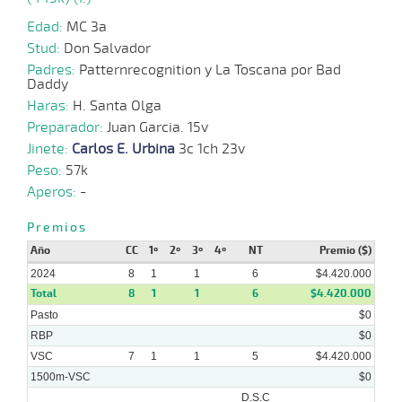
31-
07-
VS
1300m
1:22:28
2,1
Clasi.
1º
470k
2024
Edad:
MC 3a
Stud:
Don Salvador
Padres:
Patternrecognition y La Toscana por Bad
17-
Daddy
04-
VS
1200m
1:14:10
4,2
Cond.
1º
465k
2024
Haras:
H. Santa Olga
Preparador:
Juan Garcia. 15v
Jinete:
Carlos E. Urbina
3c 1ch 23v
27-
03-
VS
1300m
1:18:53
5 3/4
5,0
Cond.
7º
462k
Peso:
57k
2024
Aperos:
-
Premios
Año
CC
1º
2º
3º
4º
NT
Premio ($)
2024
8
1
1
6
$4.420.000
Total
8
1
1
6
$4.420.000
Pasto
$0
RBP
$0
VSC
7
1
1
5
$4.420.000
1500m-VSC
$0
D.S.C