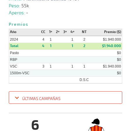
Peso:
55k
Aperos:
-
10-
07-
VS
1200m
1:15:33
2 1/2
3,3
Clasi.
2º
462k
2024
Premios
Año
CC
1º
2º
3º
4º
NT
Premio ($)
2024
4
1
1
2
$1.940.000
Total
4
1
1
2
$1.940.000
Pasto
$0
RBP
$0
VSC
3
1
1
1
$1.940.000
1500m-VSC
$0
D.S.C
ÚLTIMAS CAMPAÑAS
Fecha
Hipo
Distancia
Indice
Tiempo
Cuerpada
Div
Tipo
Lº
6
25-
09-
VS
1500m
1:35:90
28 1/4
60,7
Clasi.
10º
41