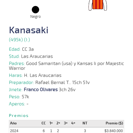
2024
Negro
04-
09-
VS
1200m
1:15:22
7
35,1
Clasi.
4º
42
Kanasaki
2024
(495k) (I:)
03-
Edad:
CC 3a
08-
HCH
1200m
1:09:79
14 1/2
10,2
Clasi.
10º
41
2024
Stud:
Las Araucarias
Padres:
Good Samaritan (usa) y Kansas Ii por Majestic
Warrior
08-
Haras:
H. Las Araucarias
07-
VS
1100m
1:10:11
3,6
Cond.
1º
42
2024
Preparador:
Rafael Bernal T.. 15ch 51v
Jinete:
Franco Olivares
3ch 26v
Peso:
57k
29-
Aperos:
-
05-
VS
1200m
1:14:75
11
10,6
Cond.
5º
42
2024
Premios
Año
CC
1º
2º
3º
4º
NT
Premio ($)
2024
6
1
2
3
$3.840.000