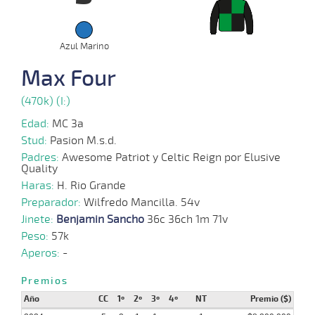
2024
Azul Marino
17-
08-
HCH
1000m
0:56:38
6
27,3
Cond.
5º
46
Max Four
2024
(470k) (I:)
Edad:
MC 3a
07-
08-
VS
1300m
1:22:44
4
6,9
Clasi.
5º
46
Stud:
Pasion M.s.d.
2024
Padres:
Awesome Patriot y Celtic Reign por Elusive
Quality
Haras:
H. Rio Grande
Preparador:
10-
Wilfredo Mancilla. 54v
06-
VS
1300m
1:22:18
4 1/2
23,7
Clasi.
4º
46
Jinete:
2024
Benjamin Sancho
36c 36ch 1m 71v
Peso:
57k
Aperos:
-
29-
Premios
05-
VS
1400m
1:23:84
14 1/2
34,8
Clasi.
10º
47
2024
Año
CC
1º
2º
3º
4º
NT
Premio ($)