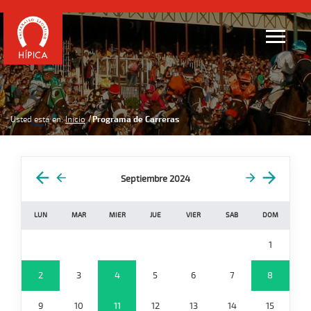
Usted está en:
Inicio
Programa de Carreras
Septiembre 2024
LUN
MAR
MIER
JUE
VIER
SAB
DOM
1
2
3
4
5
6
7
8
9
10
11
12
13
14
15