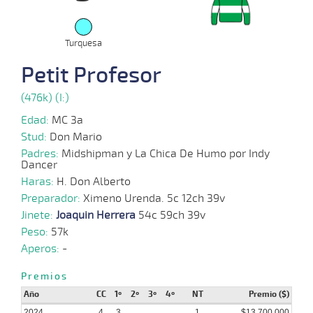
09-
VS
1500m
1:35:90
40
29,6
Clasi.
12º
482
2024
Turquesa
Petit Profesor
04-
09-
VS
1200m
1:15:22
4
11,5
Clasi.
2º
487
2024
(476k) (I:)
Edad:
MC 3a
Stud:
Don Mario
07-
Padres:
Midshipman y La Chica De Humo por Indy
08-
VS
1100m
1:08:34
2,3
Cond.
1º
490
Dancer
2024
Haras:
H. Don Alberto
Preparador:
Ximeno Urenda. 5c 12ch 39v
Jinete:
Joaquin Herrera
54c 59ch 39v
17-
Peso:
07-
57k
VS
1000m
0:58:05
3 3/4
3,9
Cond.
5º
493
2024
Aperos:
-
Premios
Año
CC
1º
2º
3º
4º
NT
Premio ($)
08-
07-
VS
1100m
1:10:11
1 3/4
9,0
Cond.
2º
490
2024
4
3
1
$13.700.000
2024