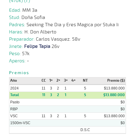
(470k) (I:)
2024
Edad:
MM 3a
31-
Stud:
Doña Sofia
07-
VS
1300m
1:22:28
5 1/4
28,3
Clasi.
2º
472k
2024
Padres:
Seeking The Dia y Eres Magica por Stuka Ii
Haras:
H. Don Alberto
27-
Preparador:
Carlos Vasquez. 58v
05-
VS
1000m
0:58:68
3,2
Cond.
1º
476k
2024
Jinete:
Felipe Tapia
26v
Peso:
57k
05-
Aperos:
-
05-
VS
1300m
1:18:61
3
6,5
Cond.
5º
481k
2024
Premios
Año
CC
1º
2º
3º
4º
NT
Premio ($)
2024
11
3
2
1
5
$13.880.000
Total
11
3
2
1
5
$13.880.000
Pasto
$0
RBP
$0
VSC
11
3
2
1
5
$13.880.000
1500m-VSC
$0
D.S.C