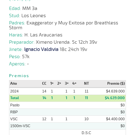
Edad:
MM 3a
Stud:
Los Leones
Padres:
Exaggerator y Muy Exitosa por Breathless
Storm
Haras:
H. Las Araucarias
Preparador:
Ximeno Urenda. 5c 12ch 39v
Jinete:
Ignacio Valdivia
18c 24ch 19v
Peso:
57k
Aperos:
-
Premios
Año
CC
1º
2º
3º
4º
NT
Premio ($)
2024
14
1
1
1
11
$4.639.000
Total
14
1
1
1
11
$4.639.000
Pasto
$0
RBP
$0
VSC
12
1
1
10
$4.400.000
1500m-VSC
$0
D.S.C