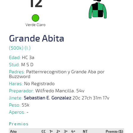
12
09-
VS
1500m
1:35:90
17 3/4
23,1
Clasi.
8º
446k
2024
04-
09-
VS
1200m
1:15:22
11
8,8
Clasi.
7º
448k
2024
Verde Claro
Grande Abita
21-
08-
VS
1400m
1:27:90
14
19,5
Clasi.
4º
446k
2024
(500k) (I:)
Edad:
HC 3a
31-
07-
VS
1300m
1:22:28
10
16,4
Clasi.
6º
448k
Stud:
M S D
2024
Padres:
Patternrecognition y Grande Aba por
Buzzword
10-
Haras:
No Registrado
07-
VS
1200m
1:15:33
23,2
Clasi.
1º
445k
2024
Preparador:
Wilfredo Mancilla. 54v
Jinete:
Sebastian E. Gonzalez
20c 27ch 31m 17v
Peso:
55k
16-
Aperos:
-
06-
VS
1200m
1:15:84
18,9
Cond.
1º
439k
2024
Premios
Año
CC
1º
2º
3º
4º
NT
Premio ($)