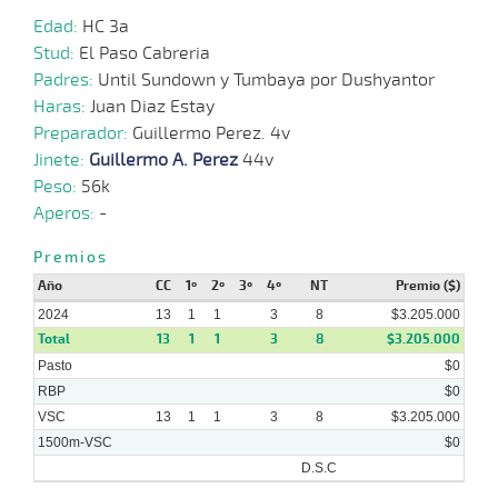
Edad:
HC 3a
05-
Stud:
El Paso Cabreria
08-
VS
1200m
1:14:59
2 1/4
4,8
Cond.
2º
49
2024
Padres:
Until Sundown y Tumbaya por Dushyantor
Haras:
Juan Diaz Estay
Preparador:
Guillermo Perez. 4v
24-
06-
VS
1100m
1:07:94
11 1/4
16,5
Cond.
9º
50
Jinete:
Guillermo A. Perez
44v
2024
Peso:
56k
Aperos:
-
16-
06-
VS
1200m
1:15:84
1/2 CBZ
33,6
Cond.
2º
49
2024
Premios
Año
CC
1º
2º
3º
4º
NT
Premio ($)
2024
13
1
1
3
8
$3.205.000
Total
13
1
1
3
8
$3.205.000
Pasto
$0
RBP
$0
VSC
13
1
1
3
8
$3.205.000
1500m-VSC
$0
D.S.C