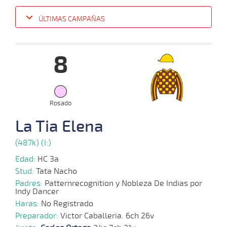
ÚLTIMAS CAMPAÑAS
Fecha
Hipo
Distancia
Indice
Tiempo
Cuerpada
Div
Tipo
Lº
Pe
8
25-
09-
VS
1500m
1:35:90
17 1/4
94,1
Clasi.
7º
428k
2024
Rosado
04-
09-
VS
1200m
1:15:22
7 1/2
57,3
Clasi.
5º
430k
La Tia Elena
2024
(487k) (I:)
07-
Edad:
HC 3a
08-
VS
1100m
1:09:13
2,7
Cond.
1º
424k
2024
Stud:
Tata Nacho
Padres:
Patternrecognition y Nobleza De Indias por
Indy Dancer
Haras:
No Registrado
31-
07-
VS
1100m
1:11:07
5 3/4
7,0
Cond.
6º
423k
Preparador:
Victor Caballeria. 6ch 26v
2024