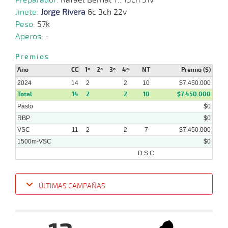
2024
Jinete:
Jorge Rivera
6c 3ch 22v
Peso:
57k
24-
Aperos:
-
06-
VS
1100m
1:07:94
17,4
Cond.
1º
450k
2024
Premios
Año
CC
1º
2º
3º
4º
NT
Premio ($)
2024
14
2
2
10
$7.450.000
Total
14
2
2
10
$7.450.000
Pasto
$0
RBP
$0
VSC
11
2
2
7
$7.450.000
1500m-VSC
$0
D.S.C
ÚLTIMAS CAMPAÑAS
Fecha
Hipo
Distancia
Indice
Tiempo
Cuerpada
Div
Tipo
Lº
Pe
25-