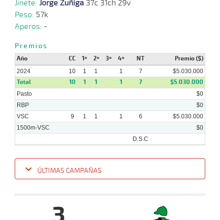
Jinete:
Jorge Zuñiga
37c 31ch 29v
2024
Peso:
57k
Aperos:
-
10-
06-
VS
1300m
1:22:18
10 1/2
10,2
Clasi.
6º
449
2024
Premios
Año
CC
1º
2º
3º
4º
NT
Premio ($)
2024
10
1
1
1
7
$5.030.000
Total
10
1
1
1
7
$5.030.000
Pasto
$0
RBP
$0
VSC
9
1
1
1
6
$5.030.000
1500m-VSC
$0
D.S.C
ÚLTIMAS CAMPAÑAS
Fecha
Hipo
Distancia
Indice
Tiempo
Cuerpada
Div
Tipo
Lº
3
25-
09-
VS
1500m
1:35:90
10 1/2
29,3
Clasi.
3º
46