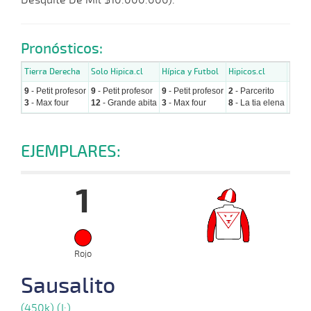
Pronósticos:
Tierra Derecha
Solo Hipica.cl
Hípica y Futbol
Hipicos.cl
Hipic
9
- Petit profesor
9
- Petit profesor
9
- Petit profesor
2
- Parcerito
9
- Pe
3
- Max four
12
- Grande abita
3
- Max four
8
- La tia elena
3
- Ma
EJEMPLARES:
1
Rojo
Sausalito
(450k) (I:)