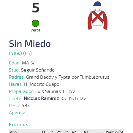
5
02-
02-
VS
1100m
5 al 3
1:09:61
14
16,1
Hand.
12º
441
2025
Verde
22-
01-
VS
1100m
5 al 3
1:09:35
16 3/4
2,8
Hand.
11º
443
2025
Sin Miedo
(516k) (I:5)
15-
Edad:
MA 3a
13 al
01-
VS
1100m
1:07:90
6 3/4
29,4
Hand.
4º
439
5
2025
Stud:
Seguir Soñando
Padres:
Grand Daddy y Typta por Tumblebrutus
Haras:
H. Mocito Guapo
Preparador:
Luis Salinas T.. 15v
08-
01-
VS
1100m
9 al 7
1:08:03
12
22,0
Hand.
9º
435
Jinete:
Nicolas Ramirez
10c 15ch 12v
2025
Peso:
58k
Aperos:
-
29-
Premios
12-
VS
1100m
9 al 8
1:08:61
24 3/4
37,8
Hand.
15º
436
2024
Año
CC
1º
2º
3º
4º
NT
Premio ($)