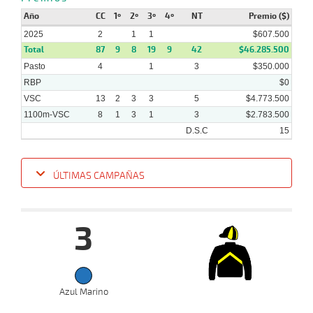
2025
Año
CC
1º
2º
3º
4º
NT
Premio ($)
2025
2
1
1
$607.500
Total
87
9
8
19
9
42
$46.285.500
Pasto
4
1
3
$350.000
RBP
$0
VSC
13
2
3
3
5
$4.773.500
1100m-VSC
8
1
3
1
3
$2.783.500
D.S.C
15
ÚLTIMAS CAMPAÑAS
Fecha
Hipo
Distancia
Indice
Tiempo
Cuerpada
Div
Tipo
Lº
P
3
02-
02-
VS
1100m
5 al 3
1:09:61
2 1/2
4,9
Hand.
3º
440
2025
Azul Marino