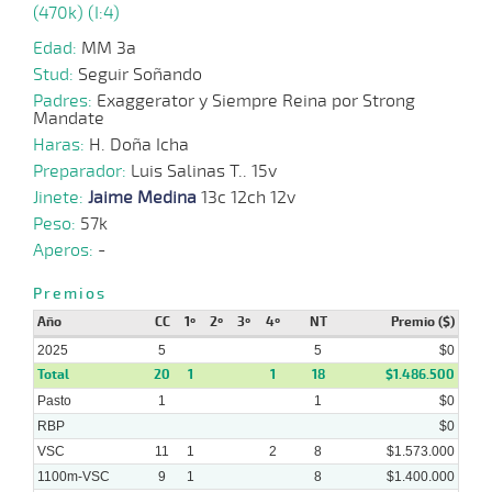
(470k) (I:4)
29-
05-
VS
1100m
9 al 7
1:07:73
2 1/2
2,8
Hand.
4º
508k
2024
Edad:
MM 3a
Stud:
Seguir Soñando
Padres:
Exaggerator y Siempre Reina por Strong
Mandate
27-
12 al
05-
VS
1100m
1:07:08
1 3/4
3,6
Hand.
2º
510k
7
Haras:
2024
H. Doña Icha
Preparador:
Luis Salinas T.. 15v
Jinete:
Jaime Medina
13c 12ch 12v
Peso:
57k
22-
05-
VS
1100m
8 al 6
1:06:16
4
2,3
Hand.
2º
510k
Aperos:
-
2024
Premios
Año
CC
1º
2º
3º
4º
NT
Premio ($)
08-
2025
05-
VS
1100m
5
2 al 1
1:06:62
5
2,5
Hand.
1º
$0
510k
2024
Total
20
1
1
18
$1.486.500
Pasto
1
1
$0
RBP
$0
VSC
11
1
2
8
$1.573.000
1100m-VSC
9
1
8
$1.400.000