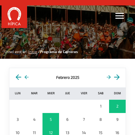
Usted está en:
Inicio
Programa de Carreras
Febrero 2025
LUN
MAR
MIER
JUE
VIER
SAB
DOM
1
2
3
4
5
6
7
8
9
10
11
12
13
14
15
16