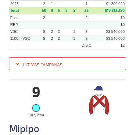
2025
2
1
1
$1.300.000
Total
60
9
5
5
5
36
$19.813.250
Pasto
2
2
$0
RBP
$0
VSC
8
2
2
1
3
$3.546.000
1100m-VSC
8
2
2
1
3
$3.546.000
D.S.C
12
ÚLTIMAS CAMPAÑAS
Fecha
Hipo
Distancia
Indice
Tiempo
Cuerpada
Div
Tipo
Lº
P
9
05-
02-
VS
1100m
6 al 5
1:08:32
20 1/2
1,9
Hand.
11º
515k
2025
20-
01-
VS
Turquesa
1100m
1 al 1
1:09:10
1,4
Hand.
1º
515k
2025
Mipipo