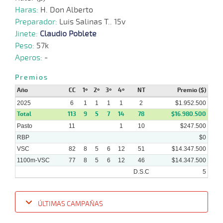
Haras:
H. Don Alberto
Preparador:
Luis Salinas T.. 15v
Jinete:
Claudio Poblete
Peso:
57k
Aperos:
-
Premios
Año
CC
1º
2º
3º
4º
NT
Premio ($)
2025
6
1
1
1
1
2
$1.952.500
Total
113
9
5
7
14
78
$16.980.500
Pasto
11
1
10
$247.500
RBP
$0
VSC
82
8
5
6
12
51
$14.347.500
1100m-VSC
77
8
5
6
12
46
$14.347.500
D.S.C
5
ÚLTIMAS CAMPAÑAS