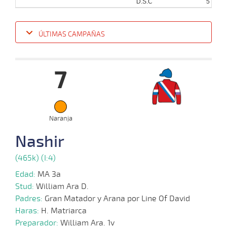
D.S.C
5
ÚLTIMAS CAMPAÑAS
Fecha
Hipo
Distancia
Indice
Tiempo
Cuerpada
Div
Tipo
Lº
Pe
7
12-
02-
VS
1100m
4 al 3
1:08:72
8 3/4
24,9
Hand.
8º
470k
2025
Naranja
02-
02-
VS
1100m
1 al 1
1:09:26
2,8
Hand.
1º
467k
Nashir
2025
(465k) (I:4)
Edad:
MA 3a
22-
01-
VS
1100m
8 al 1
1:09:78
2
3,2
Hand.
5º
469k
Stud:
William Ara D.
2025
Padres:
Gran Matador y Arana por Line Of David
Haras:
H. Matriarca
Preparador:
William Ara. 1v
20-