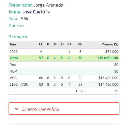
Preparador:
Jorge Araneda.
24-
Jinete:
Jose Cueto
1v
01-
CHS
1200m
2 al 1
1:12:09
5 3/4
6,4
Hand.
4º
432k
2025
Peso:
56k
Aperos:
-
Premios
20-
01-
VS
1300m
5 al 1
1:23:05
5 1/4
7,6
Hand.
4º
430k
Año
CC
1º
2º
3º
4º
NT
Premio ($)
2025
2025
4
1
3
$70.000
Total
57
8
6
5
8
30
$15.420.000
Pasto
15-
$0
01-
VS
1100m
4 al 2
1:08:01
7 1/4
19,1
Hand.
5º
431k
RBP
$0
2025
VSC
60
8
6
5
8
33
$15.420.000
1100m-VSC
53
8
5
5
7
28
$14.420.000
D.S.C
15
ÚLTIMAS CAMPAÑAS
Fecha
Hipo
Distancia
Indice
Tiempo
Cuerpada
Div
Tipo
Lº
P