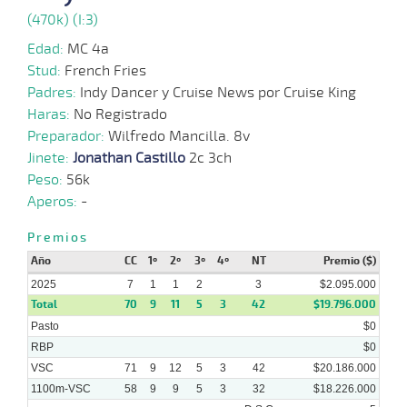
(470k) (I:3)
20-
01-
VS
1100m
6 al 5
1:08:75
10 1/4
4,7
Hand.
6º
520
Edad:
MC 4a
2025
Stud:
French Fries
Padres:
Indy Dancer y Cruise News por Cruise King
12-
Haras:
No Registrado
01-
VS
1100m
7 al 5
1:08:42
5 1/4
15,2
Hand.
4º
520
2025
Preparador:
Wilfredo Mancilla. 8v
Jinete:
Jonathan Castillo
2c 3ch
05-
Peso:
56k
01-
VS
1100m
1:09:16
3,0
Cond.
1º
540
2025
Aperos:
-
Premios
18-
Año
CC
1º
2º
3º
4º
NT
Premio ($)
12-
VS
1100m
1:09:51
1
4,2
Cond.
2º
540
2024
2025
7
1
1
2
3
$2.095.000
Total
70
9
11
5
3
42
$19.796.000
Pasto
$0
RBP
$0
VSC
71
9
12
5
3
42
$20.186.000
1100m-VSC
58
9
9
5
3
32
$18.226.000