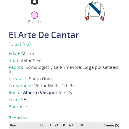
8
02-
VS
1100m
6 al 5
1:09:58
9
73,6
Hand.
15º
465
2025
Rosado
20-
01-
VS
1100m
6 al 5
1:08:75
19
25,3
Hand.
12º
466
El Arte De Cantar
2025
(515k) (I:5)
12-
01-
VS
1100m
8 al 7
1:08:56
8
40,4
Hand.
5º
466
2025
Edad:
MC 7a
Stud:
Valor Y Fe
23-
10 al
Padres:
Gemologist y La Primavera Llega por Gstaad
12-
VS
1100m
1:07:97
12 3/4
29,8
Hand.
9º
455
8
Ii
2024
Haras:
H. Santa Olga
09-
Preparador:
Victor Moris. 1ch 3v
12-
VS
1100m
1:09:18
3,9
Cond.
1º
457
2024
Jinete:
Alberto Vasquez
5ch 2v
Peso:
58k
27-
Aperos:
-
11-
VS
1100m
1:09:65
5
7,2
Cond.
3º
461
2024
Premios
Año
CC
1º
2º
3º
4º
NT
Premio ($)