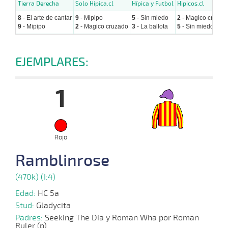
Tierra Derecha
Solo Hipica.cl
Hípica y Futbol
Hipicos.cl
8
- El arte de cantar
9
- Mipipo
5
- Sin miedo
2
- Magico cruzad
9
- Mipipo
2
- Magico cruzado
3
- La ballota
5
- Sin miedo
EJEMPLARES:
1
Rojo
Ramblinrose
(470k) (I:4)
Edad:
HC 5a
Stud:
Gladycita
Padres:
Seeking The Dia y Roman Wha por Roman
Ruler (p)