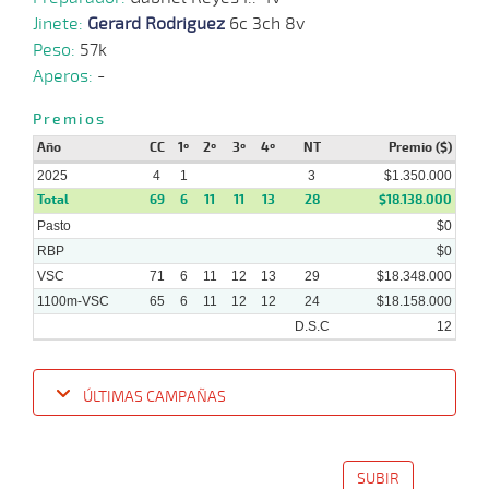
8
2025
Jinete:
Gerard Rodriguez
6c 3ch 8v
Peso:
57k
12-
Aperos:
-
12 al
01-
VS
1100m
1:08:63
5
39,5
Hand.
6º
476
9
2025
Premios
Año
CC
1º
2º
3º
4º
NT
Premio ($)
29-
12 al
12-
VS
1100m
1:08:06
13 1/4
20,6
Hand.
12º
470
10
2025
4
1
3
$1.350.000
2024
Total
69
6
11
11
13
28
$18.138.000
Pasto
$0
RBP
$0
VSC
71
6
11
12
13
29
$18.348.000
1100m-VSC
65
6
11
12
12
24
$18.158.000
D.S.C
12
ÚLTIMAS CAMPAÑAS
Fecha
Hipo
Distancia
Indice
Tiempo
Cuerpada
Div
Tipo
Lº
Pe
SUBIR
05-