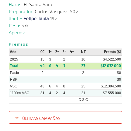
Haras:
H. Santa Sara
Preparador:
Carlos Vasquez. 50v
07-
20 al
07-
VS
1000m
0:57:07
11 1/4
21,8
Hand.
10º
458
Jinete:
Felipe Tapia
19v
10
2025
Peso:
57k
Aperos:
-
04-
14 al
06-
VS
1000m
0:57:14
7 3/4
15,1
Hand.
8º
456
7
2025
Premios
Año
CC
1º
2º
3º
4º
NT
Premio ($)
2025
15
3
2
10
$4.522.500
Total
44
6
4
7
27
$12.072.000
Pasto
2
2
$0
RBP
$0
VSC
43
6
4
8
25
$12.304.500
1100m-VSC
31
4
2
4
21
$7.555.000
D.S.C
ÚLTIMAS CAMPAÑAS
Fecha
Hipo
Distancia
Indice
Tiempo
Cuerpada
Div
Tipo
Lº
P