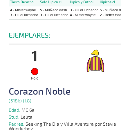
Tierra Derecha
Solo Hipica.cl
Hípica y Futbol
Hipicos.cl
4
- Mister wayne
5
- MuÑeco dash
3
- Uli el luchador
5
- MuÑeco dash
3
- Uli el luchador
3
- Uli el luchador
4
- Mister wayne
2
- Better than
EJEMPLARES:
1
Rojo
Corazon Noble
(518k) (I:8)
Edad:
MC 6a
Stud:
Lelita
Padres:
Seeking The Dia y Villa Aventura por Stevie
Wonderboy