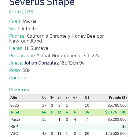
Severus Snape
2025
(455k) (I:9)
20-
12 al
Edad:
MA 6a
08-
VS
1100m
1:08:60
5
6,3
Hand.
2º
464k
7
2025
Stud:
Infinito
Padres:
California Chrome y Honey Bee por
Newfoundland
13-
Haras:
08-
H. Sumaya
VS
1100m
4 al 4
1:08:97
4,2
Hand.
1º
464k
2025
Preparador:
Anibal Norambuena. 7ch 27v
Jinete:
Johan Gonzalez
16c 13ch 9v
04-
Peso:
58k
08-
VS
1100m
1:08:35
4,4
Cond.
1º
466k
2025
Aperos:
-
Premios
21-
Año
CC
1º
2º
3º
4º
NT
Premio ($)
07-
VS
1100m
1:09:24
6 1/2
6,5
Cond.
2º
464k
2025
2025
17
3
3
1
10
$5.765.500
Total
64
8
12
4
6
34
$30.741.500
Pasto
15
1
3
4
7
$5.203.000
RBP
$0
VSC
48
8
11
1
2
26
$25.538.500