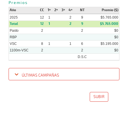
Premios
2025
Año
CC
1º
2º
3º
4º
NT
Premio ($)
2025
12
1
2
9
$5.765.000
Total
12
1
2
9
$5.765.000
Pasto
2
2
$0
RBP
$0
VSC
8
1
1
6
$5.195.000
1100m-VSC
2
2
$0
D.S.C
ÚLTIMAS CAMPAÑAS
Fecha
Hipo
Distancia
Indice
Tiempo
Cuerpada
Div
Tipo
Lº
P
SUBIR
07-
09-
VS
1100m
9 al 8
1:09:02
14 3/4
44,8
Hand.
7º
394
2025
01-
09-
VS
1100m
9 al 6
1:07:53
17 1/2
56,5
Hand.
11º
397
2025