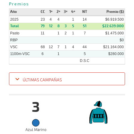
Premios
Año
CC
1º
2º
3º
4º
NT
Premio ($)
2025
23
4
4
1
14
$6.919.500
Total
79
12
8
3
5
51
$22.639.000
Pasto
11
1
2
1
7
$1.475.000
RBP
$0
VSC
68
12
7
1
4
44
$21.164.000
1100m-VSC
6
1
5
$280.000
D.S.C
ÚLTIMAS CAMPAÑAS
Fecha
Hipo
Distancia
Indice
Tiempo
Cuerpada
Div
Tipo
Lº
P
3
07-
09-
VS
1100m
9 al 8
1:09:02
10 1/2
6,7
Hand.
6º
535
2025
Azul Marino