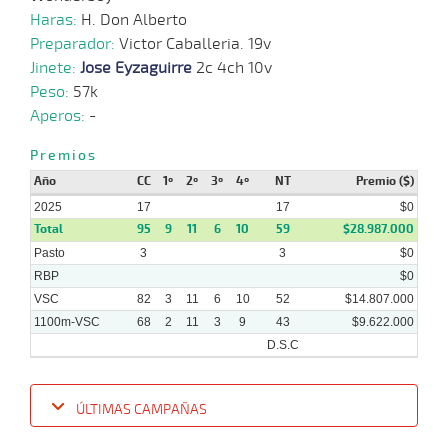
Haras:
H. Don Alberto
Preparador:
Victor Caballeria. 19v
Jinete:
Jose Eyzaguirre
2c 4ch 10v
Peso:
57k
Aperos:
-
Premios
Año
CC
1º
2º
3º
4º
NT
Premio ($)
2025
17
17
$0
Total
95
9
11
6
10
59
$28.987.000
Pasto
3
3
$0
RBP
$0
VSC
82
3
11
6
10
52
$14.807.000
1100m-VSC
68
2
11
3
9
43
$9.622.000
D.S.C
ÚLTIMAS CAMPAÑAS