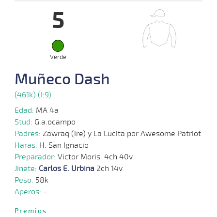
5
07-
09-
VS
1100m
9 al 8
1:09:02
4,0
Hand.
1º
464k
2025
Verde
27-
08-
VS
1100m
9 al 6
1:08:46
3/4
16,9
Hand.
2º
465k
2025
Muñeco Dash
(461k) (I:9)
18-
08-
VS
1100m
9 al 6
1:08:61
11
4,6
Hand.
9º
463k
Edad:
MA 4a
2025
Stud:
G.a.ocampo
Padres:
Zawraq (ire) y La Lucita por Awesome Patriot
Haras:
H. San Ignacio
06-
13 al
08-
VS
1100m
1:07:63
1/2 PCZ
13,3
Hand.
2º
464k
Preparador:
Victor Moris. 4ch 40v
6
2025
Jinete:
Carlos E. Urbina
2ch 14v
Peso:
58k
Aperos:
-
23-
07-
VS
1100m
8 al 6
1:09:18
7
19,0
Hand.
9º
464k
Premios
2025