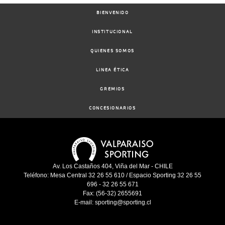
BIENVENIDO
27-
12 al
INSTITUCIONAL
08-
VS
1100m
1:08:07
18 1/4
15,0
Hand.
14º
395
10
2025
QUIENES SOMOS
LINEA ÉTICA
03-
12 al
08-
CHS
1000m
1:00:24
6 1/4
12,8
Hand.
9º
393
9
GREMIOS
2025
CONCESIONARIOS
28-
15 al
07-
CHS
1000m
0:57:46
5 1/4
6,1
Hand.
7º
392
12
2025
Av. Los Castaños 404, Viña del Mar - CHILE
05-
Teléfono: Mesa Central 32 26 55 610 / Espacio Sporting 32 26 55
07-
HCH
1200m
1:10:56
18
27,9
Cond.
11º
402
2025
696 - 32 26 55 671
Fax: (56-32) 2655691
E-mail: sporting@sporting.cl