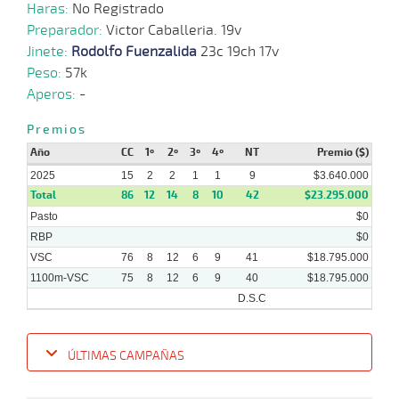
Haras:
No Registrado
20-
12 al
08-
VS
1100m
1:08:60
7 3/4
2,9
Hand.
6º
490k/
Preparador:
Victor Caballeria. 19v
7
2025
Jinete:
Rodolfo Fuenzalida
23c 19ch 17v
Peso:
57k
Aperos:
-
13-
14 al
08-
VS
1100m
1:08:95
1 1/2
7,2
Hand.
4º
487k/
11
2025
Premios
Año
CC
1º
2º
3º
4º
NT
Premio ($)
04-
2025
15
2
2
1
1
9
$3.640.000
13 al
08-
VS
1100m
1:07:44
3 1/4
6,5
Hand.
3º
490k/
10
Total
2025
86
12
14
8
10
42
$23.295.000
Pasto
$0
RBP
$0
VSC
76
8
12
6
9
41
$18.795.000
1100m-VSC
75
8
12
6
9
40
$18.795.000
D.S.C
ÚLTIMAS CAMPAÑAS
Fecha
Hipo
Distancia
Indice
Tiempo
Cuerpada
Div
Tipo
Lº
Pe