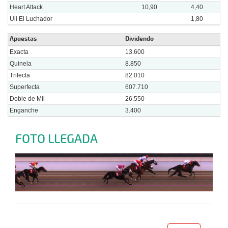
Heart Attack
10,90
4,40
Uli El Luchador
1,80
Apuestas
Dividendo
Exacta
13.600
Quinela
8.850
Trifecta
82.010
Superfecta
607.710
Doble de Mil
26.550
Enganche
3.400
FOTO LLEGADA