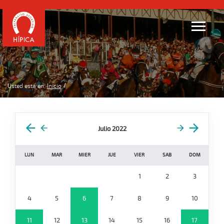
Usted está en:
Inicio
Julio 2022
LUN
MAR
MIER
JUE
VIER
SAB
DOM
1
2
3
4
5
6
7
8
9
10
11
12
13
14
15
16
17