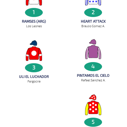
1
2
RAMSES (ARG)
HEART ATTACK
Los Leones
Braulio Gomez A.
4
3
PINTAMOS EL CIELO
ULI EL LUCHADOR
Rafael Sanchez A.
Fergocira
5