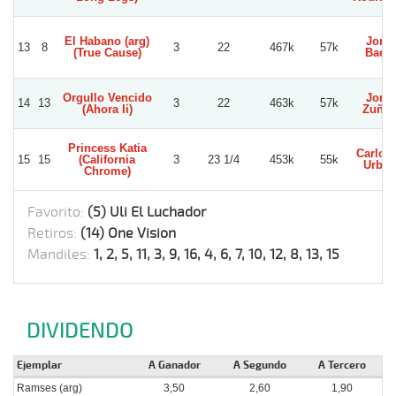
El Habano (arg)
Jorg
13
8
3
22
467k
57k
(True Cause)
Baez
Orgullo Vencido
Jorg
14
13
3
22
463k
57k
(Ahora Ii)
Zuñig
Princess Katia
Carlos 
15
15
(California
3
23 1/4
453k
55k
Urbin
Chrome)
Favorito:
(5) Uli El Luchador
Retiros:
(14) One Vision
Mandiles:
1, 2, 5, 11, 3, 9, 16, 4, 6, 7, 10, 12, 8, 13, 15
DIVIDENDO
Ejemplar
A Ganador
A Segundo
A Tercero
Ramses (arg)
3,50
2,60
1,90