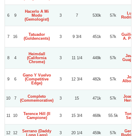
Hacerlo A Mi
Luis
6
9
Modo
3
7
530k
57k
Rodrig
(Gemologist)
Tatuador
Guille
7
16
3
9 3/4
451k
57k
(Goldencents)
A. Per
Heimdall
Javie
8
4
(California
3
11 1/4
449k
57k
Guajar
Chrome)
Gano Y Vuelvo
Joel
9
6
(Competitive
3
12 3/4
482k
57k
Alborn
Edge)
Completo
Joaqu
10
7
3
15
471k
57k
(Commemorative)
Herrer
Terence Hill (Il
Toma
11
10
3
15 3/4
468k
55.5k
Campione)
Seith
Serrano (Daddy
Gerar
12
12
3
20 1/4
459k
57k
Long Legs)
Rodrig