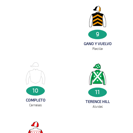
9
GANO Y VUELVO
Placilla
10
11
COMPLETO
TERENCE HILL
Carnales
Alvidal