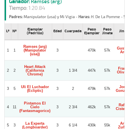
Ganador:
Ramses (arg)
Tiempo:
1:20.84
Padres:
Manipulator (usa) y Mi Vigia -
Haras:
H. De La Pomme -
St
Ejemplar
Peso
Peso
Lº
Nº
Edad
Cuerpada
Jinet
(Padrillo)
Ejemplar
Jinete
Ramses (arg)
Gusta
1
1
(Manipulator
3
470k
57k
Aros
(usa))
Heart Attack
Franc
2
2
(California
3
1 3/4
447k
57k
Olivar
Chrome)
Uli El Luchador
Jorg
3
5
3
2
479k
57k
(Ecliptic)
Gonzal
Pintamos El
Rafae
4
11
Cielo
3
2 3/4
462k
57k
Cistern
(Fantasmagorico)
La Experta
Ariel
5
3
3
6 1/4
430k
55k
(Longboarder)
Zuñig