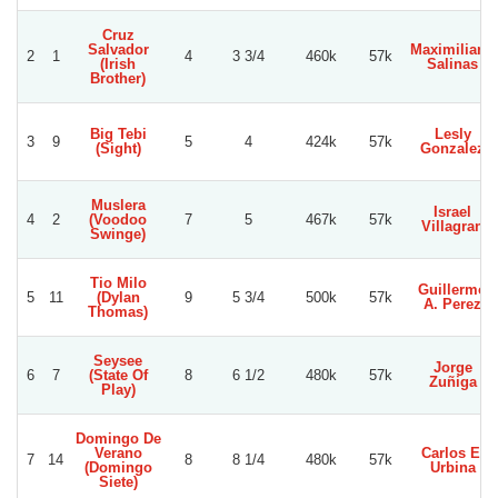
Cruz
Salvador
Maximiliano
2
1
4
3 3/4
460k
57k
(Irish
Salinas
Brother)
Big Tebi
Lesly
3
9
5
4
424k
57k
(Sight)
Gonzalez
Muslera
Israel
4
2
(Voodoo
7
5
467k
57k
Villagran
Swinge)
Tio Milo
Guillermo
5
11
(Dylan
9
5 3/4
500k
57k
A. Perez
Thomas)
Seysee
Jorge
6
7
(State Of
8
6 1/2
480k
57k
Zuñiga
Play)
Domingo De
Verano
Carlos E.
7
14
8
8 1/4
480k
57k
(Domingo
Urbina
Siete)