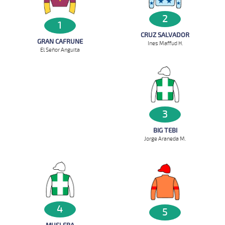
2
1
CRUZ SALVADOR
GRAN CAFRUNE
Ines Maffud H.
El Señor Anguita
3
BIG TEBI
Jorge Araneda M.
4
5