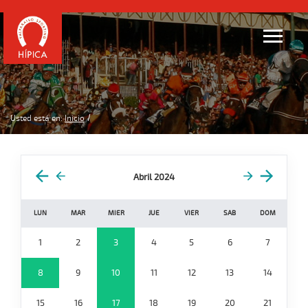
Usted está en:
Inicio
Abril 2024
LUN
MAR
MIER
JUE
VIER
SAB
DOM
1
2
3
4
5
6
7
8
9
10
11
12
13
14
15
16
17
18
19
20
21