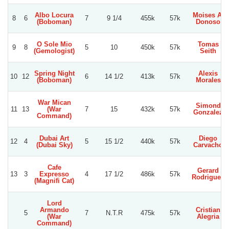
Albo Locura
Moises A.
8
6
7
9 1/4
455k
57k
(Boboman)
Donoso
O Sole Mio
Tomas
9
8
5
10
450k
57k
(Gemologist)
Seith
Spring Night
Alexis
10
12
6
14 1/2
413k
57k
(Boboman)
Morales
War Mican
Simond
11
13
(War
7
15
432k
57k
Gonzalez
Command)
Dubai Art
Diego
12
4
5
15 1/2
440k
57k
(Dubai Sky)
Carvacho
Cafe
Gerard
13
3
Expresso
4
17 1/2
486k
57k
Rodriguez
(Magnifi Cat)
Lord
Armando
Cristian
5
7
N.T.R
475k
57k
(War
Alegria
Command)