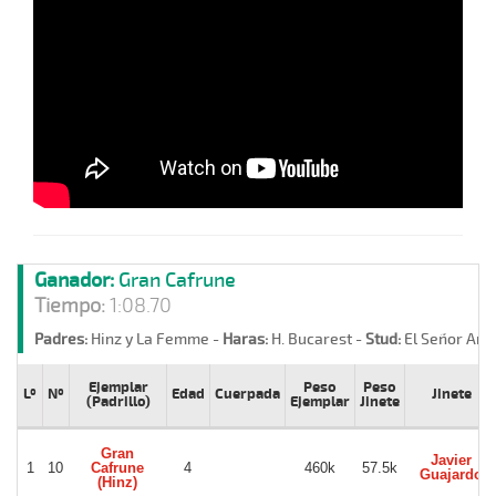
Ganador:
Gran Cafrune
Tiempo:
1:08.70
Padres:
Hinz y La Femme -
Haras:
H. Bucarest -
Stud:
El Señor Ang
Ejemplar
Peso
Peso
Lº
Nº
Edad
Cuerpada
Jinete
(Padrillo)
Ejemplar
Jinete
Gran
Javier
1
10
Cafrune
4
460k
57.5k
Guajardo
(Hinz)