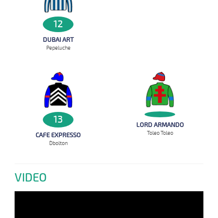
12
DUBAI ART
Pepeluche
13
LORD ARMANDO
Toleo Toleo
CAFE EXPRESSO
D`bolton
VIDEO