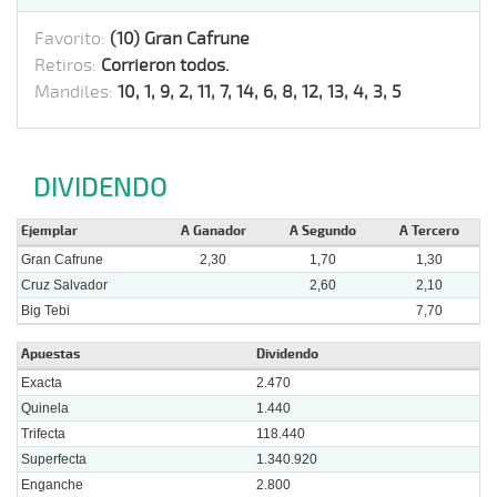
Favorito:
(10) Gran Cafrune
Retiros:
Corrieron todos.
Mandiles:
10, 1, 9, 2, 11, 7, 14, 6, 8, 12, 13, 4, 3, 5
DIVIDENDO
Ejemplar
A Ganador
A Segundo
A Tercero
Gran Cafrune
2,30
1,70
1,30
Cruz Salvador
2,60
2,10
Big Tebi
7,70
Apuestas
Dividendo
Exacta
2.470
Quinela
1.440
Trifecta
118.440
Superfecta
1.340.920
Enganche
2.800