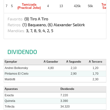
Tamizada
Toma
7
5
4
13
426k
56k
(Practical Joke)
Seit
Favorito:
(9) Tiro A Tiro
Retiros:
(1) Baqueano, (6) Alexander Selkirk
Mandiles:
3, 7, 8, 9, 4, 2, 5
DIVIDENDO
Ejemplar
A Ganador
A Segundo
A Tercero
Andrei Bolkonsky
4,80
2,10
1,20
Pintamos El Cielo
2,90
1,70
Maldotti
2,30
Apuestas
Dividendo
Exacta
7.220
Quinela
3.390
Trifecta
34.320