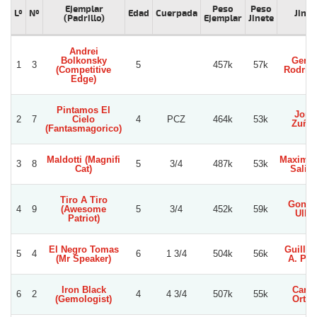
Ejemplar
Peso
Peso
Lº
Nº
Edad
Cuerpada
Jinet
(Padrillo)
Ejemplar
Jinete
Andrei
Bolkonsky
Gerar
1
3
5
457k
57k
(Competitive
Rodrig
Edge)
Pintamos El
Jorg
2
7
Cielo
4
PCZ
464k
53k
Zuñig
(Fantasmagorico)
Maldotti (Magnifi
Maximil
3
8
5
3/4
487k
53k
Cat)
Salin
Tiro A Tiro
Gonza
4
9
(Awesome
5
3/4
452k
59k
Ullo
Patriot)
El Negro Tomas
Guille
5
4
6
1 3/4
504k
56k
(Mr Speaker)
A. Per
Iron Black
Carlo
6
2
4
4 3/4
507k
55k
(Gemologist)
Orteg