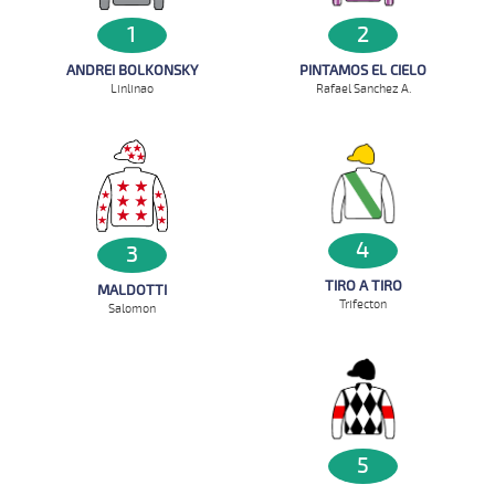
1
2
ANDREI BOLKONSKY
PINTAMOS EL CIELO
Linlinao
Rafael Sanchez A.
4
3
TIRO A TIRO
MALDOTTI
Trifecton
Salomon
5