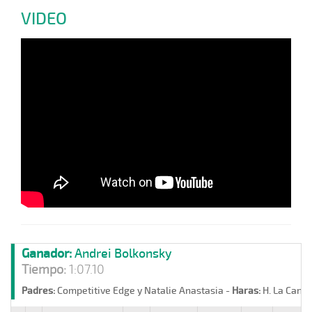
VIDEO
Ganador:
Andrei Bolkonsky
Tiempo:
1:07.10
Padres:
Competitive Edge y Natalie Anastasia -
Haras:
H. La Cande