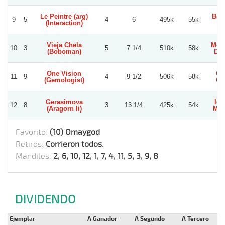
Le Peintre (arg)
Ber
9
5
4
6
495k
55k
(Interaction)
L
Vieja Chela
Mois
10
3
5
7 1/4
510k
58k
(Boboman)
Do
One Vision
Ca
11
9
4
9 1/2
506k
58k
(Gemologist)
Or
Gerasimova
Ign
12
8
3
13 1/4
425k
54k
(Aragorn Ii)
Mar
Favorito:
(10) Omaygod
Retiros:
Corrieron todos.
Mandiles:
2, 6, 10, 12, 1, 7, 4, 11, 5, 3, 9, 8
DIVIDENDO
Ejemplar
A Ganador
A Segundo
A Tercero