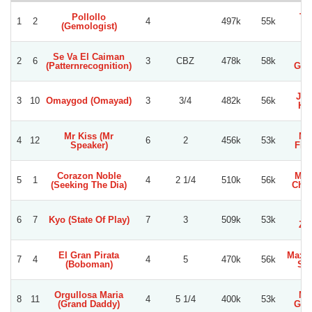
Pollollo
To
1
2
4
497k
55k
(Gemologist)
Se
Se Va El Caiman
Ja
2
6
3
CBZ
478k
58k
(Patternrecognition)
Gua
Joa
3
10
Omaygod (Omayad)
3
3/4
482k
56k
Her
Mr Kiss (Mr
Ne
4
12
6
2
456k
53k
Speaker)
Fig
Corazon Noble
Mau
5
1
4
2 1/4
510k
56k
(Seeking The Dia)
Cha
Jo
6
7
Kyo (State Of Play)
7
3
509k
53k
Zu
El Gran Pirata
Maxim
7
4
4
5
470k
56k
(Boboman)
Sal
Orgullosa Maria
Mi
8
11
4
5 1/4
400k
53k
(Grand Daddy)
Guti