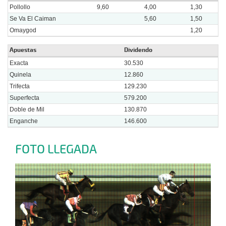
Pollollo
9,60
4,00
1,30
Se Va El Caiman
5,60
1,50
Omaygod
1,20
Apuestas
Dividendo
Exacta
30.530
Quinela
12.860
Trifecta
129.230
Superfecta
579.200
Doble de Mil
130.870
Enganche
146.600
FOTO LLEGADA