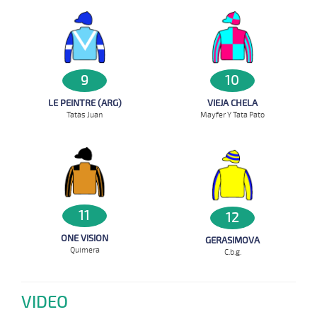
9
10
LE PEINTRE (ARG)
VIEJA CHELA
Tata`s Juan
Mayfer Y Tata Pato
11
12
ONE VISION
GERASIMOVA
Quimera
C.b.g.
VIDEO