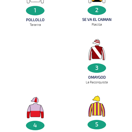
2
1
SE VA EL CAIMAN
POLLOLLO
Placilla
Tararira
3
OMAYGOD
La Reconquista
5
4