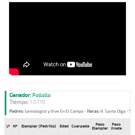
Ganador:
Pollollo
Tiempo:
1:07.19
Padres:
Gemologist y Vive En El Campo -
Haras:
H. Santa Olga -
St
Peso
Peso
Lº
Nº
Ejemplar (Padrillo)
Edad
Cuerpada
Ji
Ejemplar
Jinete