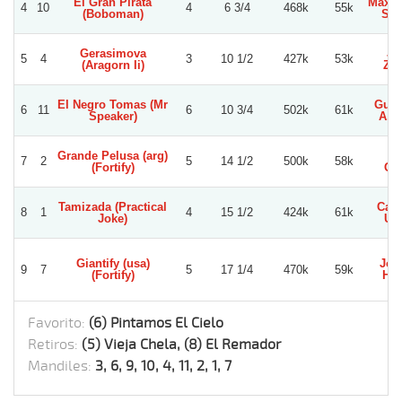
El Gran Pirata
Maxim
4
10
4
6 3/4
468k
55k
(Boboman)
Sal
Gerasimova
Jo
5
4
3
10 1/2
427k
53k
(Aragorn Ii)
Zuñ
El Negro Tomas (Mr
Guil
6
11
6
10 3/4
502k
61k
Speaker)
A. P
Grande Pelusa (arg)
Hu
7
2
5
14 1/2
500k
58k
(Fortify)
Oc
Tamizada (Practical
Carl
8
1
4
15 1/2
424k
61k
Joke)
Urb
Giantify (usa)
Joa
9
7
5
17 1/4
470k
59k
(Fortify)
Her
Favorito:
(6) Pintamos El Cielo
Retiros:
(5) Vieja Chela, (8) El Remador
Mandiles:
3, 6, 9, 10, 4, 11, 2, 1, 7