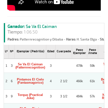
Ganador:
Se Va El Caiman
Tiempo:
1:06.50
Padres:
Patternrecognition y Dibaba -
Haras:
H. Santa Olga -
Stud:
Peso
Peso
Lº
Nº
Ejemplar (Padrillo)
Edad
Cuerpada
Ji
Ejemplar
Jinete
Se Va El Caiman
To
1
3
3
478k
59k
(Patternrecognition)
Se
Pintamos El Cielo
Benj
2
6
4
2 1/2
466k
61k
(Fantasmagorico)
San
Torque (Practical
Nic
3
9
3
3 1/2
484k
57k
Joke)
Ram