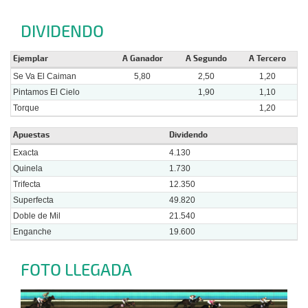
DIVIDENDO
Ejemplar
A Ganador
A Segundo
A Tercero
Se Va El Caiman
5,80
2,50
1,20
Pintamos El Cielo
1,90
1,10
Torque
1,20
Apuestas
Dividendo
Exacta
4.130
Quinela
1.730
Trifecta
12.350
Superfecta
49.820
Doble de Mil
21.540
Enganche
19.600
FOTO LLEGADA