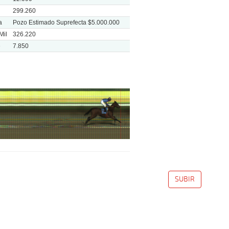
299.260
a
Pozo Estimado Suprefecta $5.000.000
Mil
326.220
e
7.850
SUBIR