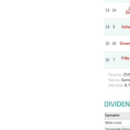
13
14
(S
14
5
Juli
15
16
Green
Fifty
16
7
Favorito:
(7) F
Retiros:
Corri
Mandiles:
9, 1
DIVIDE
Ejemplar
Wise Love
Sociegate Papur