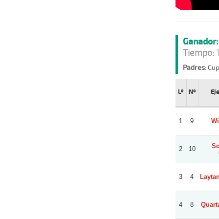
Ganador:
Tiempo:
1
Padres:
Cup
Lº
Nº
Ej
1
9
Wi
So
2
10
3
4
Laytan
4
8
Quarta