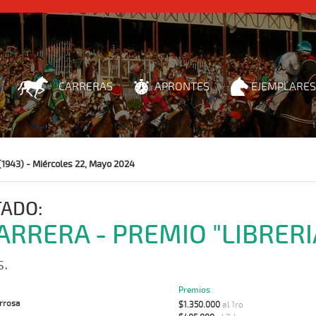
CARRERAS
APRONTES
EJEMPLARES
(1943) - Miércoles 22, Mayo 2024
TADO:
CARRERA - PREMIO "LIBRER
s.
Premios
rrosa
$1.350.000
al 1ro