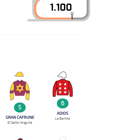
6
5
ADIOS
GRAN CAFRUNE
La Bertita
El Señor Anguita