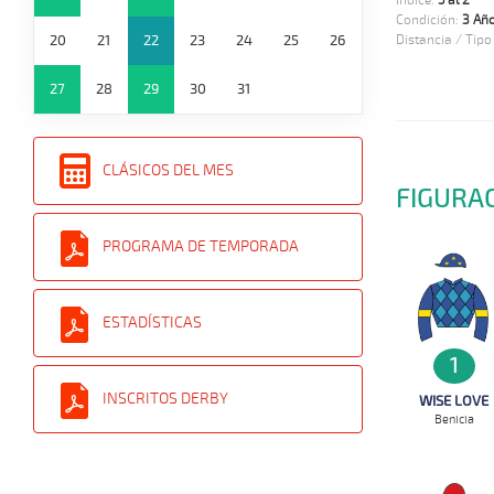
Indice:
5 al 2
Condición:
3 Añ
20
21
22
23
24
25
26
Distancia / Tipo
27
28
29
30
31
CLÁSICOS DEL MES
FIGURA
PROGRAMA DE TEMPORADA
ESTADÍSTICAS
1
INSCRITOS DERBY
WISE LOVE
Benicia