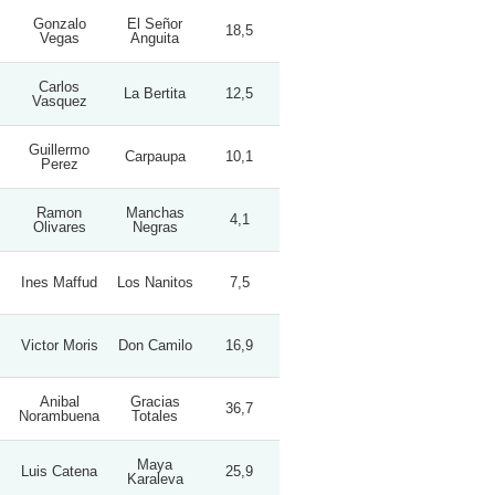
Gonzalo
El Señor
18,5
Vegas
Anguita
Carlos
La Bertita
12,5
Vasquez
Guillermo
Carpaupa
10,1
Perez
Ramon
Manchas
4,1
Olivares
Negras
Ines Maffud
Los Nanitos
7,5
Victor Moris
Don Camilo
16,9
Anibal
Gracias
36,7
Norambuena
Totales
Maya
Luis Catena
25,9
Karaleva