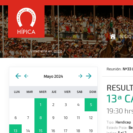
INICIO
Usted está en:
Inicio
Reunión:
Nº33 
Mayo 2024
RESUL
LUN
MAR
MIER
JUE
VIER
SAB
DOM
13ª 
1
2
3
4
5
19:30 hr
6
7
8
9
10
11
12
Tipo:
Handicap
Estado Pista:
Ba
13
14
15
16
17
18
19