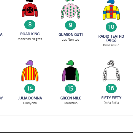
8
9
10
ROAD KING
GA
GUASON GUTI
RADIO TEATRO
Manchas Negras
Los Nanitos
(ARG)
Don Camilo
16
15
14
FIFTY FIFTY
BY
GREEN MILE
JULIA DOMNA
Doña Sofia
Tarantino
Gladycita