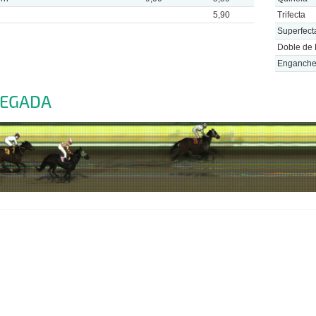
5,90
Trifecta
Superfect
Doble de 
Enganch
LEGADA