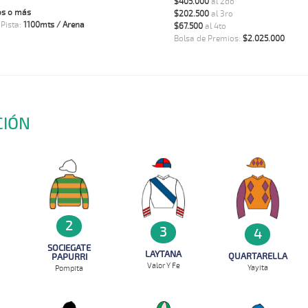
$405.000
al 2do
os o más
$202.500
al 3ro
 Pista:
1100mts / Arena
$67.500
al 4to
Bolsa de Premios:
$2.025.000
CIÓN
2
3
4
SOCIEGATE
LAYTANA
QUARTARELLA
PAPURRI
Valor Y Fe
Yayita
Pompita