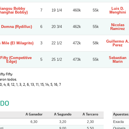
Jiangsu Bobby
Luis D.
7
19 1/4
460k
55k
hanghai Bobby)
Menghini
Nicolas
a Domna (Rydilluc)
6
20 3/4
462k
55k
Ramirez
Guillermo A.
 Mile (El Milagrito)
3
22 1/2
472k
58k
Perez
 Fifty (Competitive
Sebastian
5
25 1/2
473k
55k
Edge)
Marin
ifty Fifty
eron todos.
0, 4, 8, 12, 1, 3, 2, 6, 13, 11, 15, 14, 5, 16, 7
NDO
A Ganador
A Segundo
A Tercero
Apuestas
6,30
3,20
2,30
Exacta
ri
9,00
5,50
Quinela