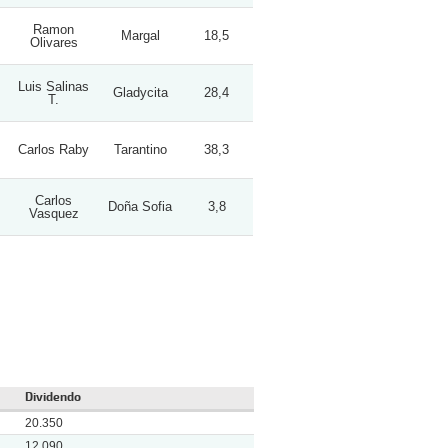
Ramon
Margal
18,5
Olivares
Luis Salinas
Gladycita
28,4
T.
Carlos Raby
Tarantino
38,3
Carlos
Doña Sofia
3,8
Vasquez
Dividendo
20.350
12.090