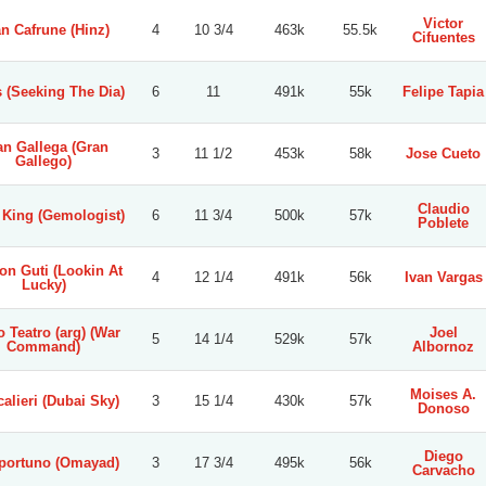
Victor
n Cafrune (Hinz)
4
10 3/4
463k
55.5k
Cifuentes
 (Seeking The Dia)
6
11
491k
55k
Felipe Tapia
an Gallega (Gran
3
11 1/2
453k
58k
Jose Cueto
Gallego)
Claudio
King (Gemologist)
6
11 3/4
500k
57k
Poblete
on Guti (Lookin At
4
12 1/4
491k
56k
Ivan Vargas
Lucky)
 Teatro (arg) (War
Joel
5
14 1/4
529k
57k
Command)
Albornoz
Moises A.
alieri (Dubai Sky)
3
15 1/4
430k
57k
Donoso
Diego
portuno (Omayad)
3
17 3/4
495k
56k
Carvacho