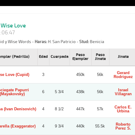
Wise Love
:06.47
id y Wise Words -
Haras:
H. San Patricio -
Stud:
Benicia
Peso
Peso
emplar (Padrillo)
Edad
Cuerpada
Jinete
Ejemplar
Jinete
Gerard
se Love (Cupid)
3
450k
56k
Rodriguez
ciegate Papurri
Israel
6
5 3/4
438k
56k
(Mayakovsky)
Villagran
Carlos E.
a (Ivan Denisovich)
4
8 1/2
447k
57k
Urbina
Roberto
rella (Exaggerator)
4
9 3/4
440k
55.5k
Perez S.