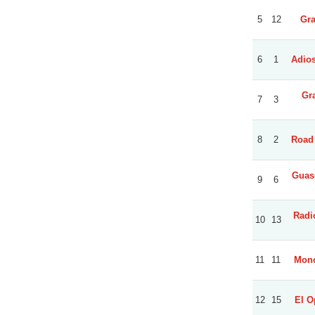
5
12
Gra
6
1
Adios
Gr
7
3
8
2
Road 
Guas
9
6
Radio
10
13
11
11
Monc
12
15
El O