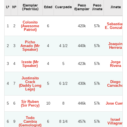
Ejemplar
Peso
Peso
Lº
Nº
Edad
Cuerpada
Jinete
(Padrillo)
Ejemplar
Jinete
Colonito
Sebastian
1
2
(Awesome
6
420k
57k
E. Gonzalez
Patriot)
Picho
Joaquin
2
3
Amado (Mr
4
4 1/2
440k
57k
Herrera
Speaker)
Izeste (Mr
Jorge
3
4
4
5
423k
57k
Speaker)
Rivera
Justinsito
Crack
Diego
4
7
5
6 1/2
430k
57k
(Daddy Long
Carvacho
Legs)
Sir Ruben
5
6
10
8
446k
57k
Jose Cueto
(Sir Percy)
Todo
Israel
6
9
Cambia
6
8 1/4
457k
57k
Villagran
(Gemologist)