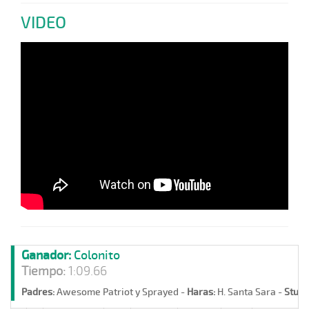
VIDEO
Ganador:
Colonito
Tiempo:
1:09.66
Padres:
Awesome Patriot y Sprayed -
Haras:
H. Santa Sara -
Stud: