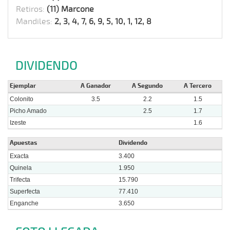
Retiros:
(11) Marcone
Mandiles:
2, 3, 4, 7, 6, 9, 5, 10, 1, 12, 8
DIVIDENDO
Ejemplar
A Ganador
A Segundo
A Tercero
Colonito
3.5
2.2
1.5
Picho Amado
2.5
1.7
Izeste
1.6
Apuestas
Dividendo
Exacta
3.400
Quinela
1.950
Trifecta
15.790
Superfecta
77.410
Enganche
3.650