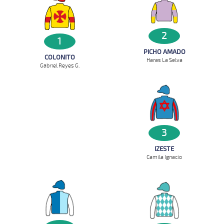
2
1
PICHO AMADO
COLONITO
Haras La Selva
Gabriel Reyes G.
3
IZESTE
Camila Ignacio