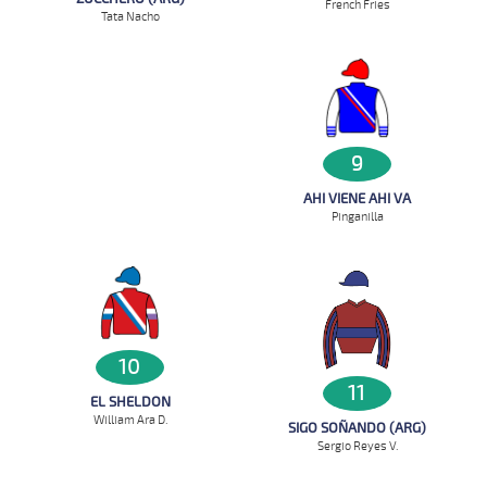
French Fries
Tata Nacho
9
AHI VIENE AHI VA
Pinganilla
10
11
EL SHELDON
William Ara D.
SIGO SOÑANDO (ARG)
Sergio Reyes V.