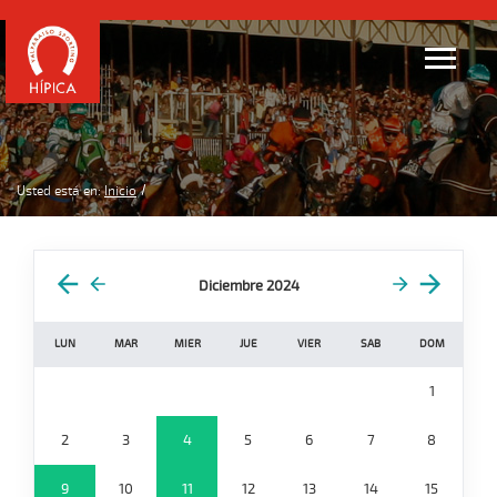
Usted está en:
Inicio
Diciembre 2024
LUN
MAR
MIER
JUE
VIER
SAB
DOM
1
2
3
4
5
6
7
8
9
10
11
12
13
14
15