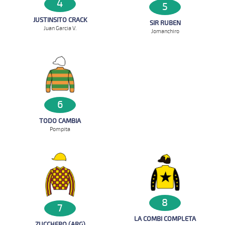
4
5
JUSTINSITO CRACK
SIR RUBEN
Juan Garcia V.
Jomanchiro
6
TODO CAMBIA
Pompita
8
7
LA COMBI COMPLETA
ZUCCHERO (ARG)