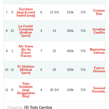
Zucchero
Cristian
7
5
(arg) (Lizard
6
13 3/4
510k
57k
Diaz
Island (usa))
La Combi
Completa
Jonathan
8
10
4
14
456k
57k
(Arabian
Castillo
Spirit)
Ahi Viene
Ahi Va
Maximiliano
9
1
7
15
450k
57k
(Court
Salinas
Vision)
El Sheldon
Franco
10
12
(Wildcat
6
29
426k
57k
Olivares
Spirit)
Sigo
Soñando
Simond
11
8
(arg)
4
30 3/4
418k
57k
Gonzalez
(Suggestive
Boy)
Favorito:
(9) Todo Cambia