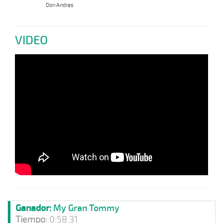
Don Andres
VIDEO
Ganador:
My Gran Tommy
Tiempo:
0:58.31