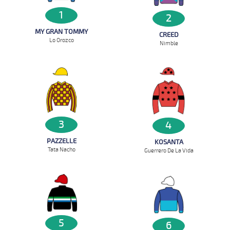
1
2
MY GRAN TOMMY
CREED
Lo Orozco
Nimble
3
4
PAZZELLE
KOSANTA
Tata Nacho
Guerrero De La Vida
5
6