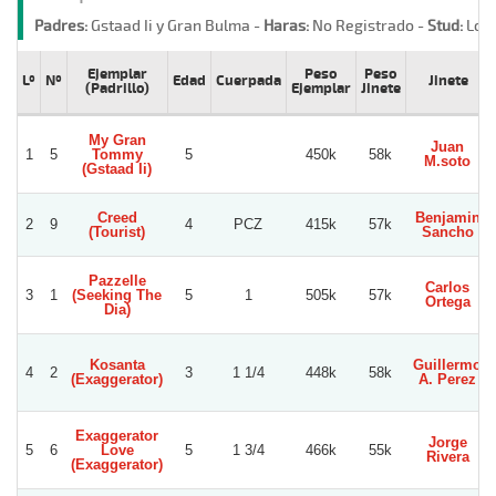
Padres:
Gstaad Ii y Gran Bulma -
Haras:
No Registrado -
Stud:
Lo O
Ejemplar
Peso
Peso
Lº
Nº
Edad
Cuerpada
Jinete
(Padrillo)
Ejemplar
Jinete
My Gran
Juan
1
5
Tommy
5
450k
58k
M.soto
(Gstaad Ii)
Creed
Benjamin
2
9
4
PCZ
415k
57k
(Tourist)
Sancho
Pazzelle
Carlos
3
1
(Seeking The
5
1
505k
57k
Ortega
Dia)
Kosanta
Guillermo
4
2
3
1 1/4
448k
58k
(Exaggerator)
A. Perez
Exaggerator
Jorge
5
6
Love
5
1 3/4
466k
55k
Rivera
(Exaggerator)