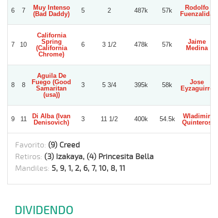
Muy Intenso
Rodolfo
6
7
5
2
487k
57k
(Bad Daddy)
Fuenzalida
California
Spring
Jaime
7
10
6
3 1/2
478k
57k
(California
Medina
Chrome)
Aguila De
Fuego (Good
Jose
8
8
3
5 3/4
395k
58k
Samaritan
Eyzaguirre
(usa))
Di Alba (Ivan
Wladimir
9
11
3
11 1/2
400k
54.5k
Denisovich)
Quinteros
Favorito:
(9) Creed
Retiros:
(3) Izakaya, (4) Princesita Bella
Mandiles:
5, 9, 1, 2, 6, 7, 10, 8, 11
DIVIDENDO