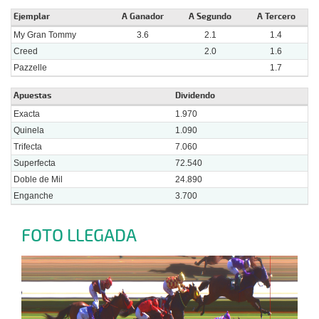
Ejemplar
A Ganador
A Segundo
A Tercero
My Gran Tommy
3.6
2.1
1.4
Creed
2.0
1.6
Pazzelle
1.7
Apuestas
Dividendo
Exacta
1.970
Quinela
1.090
Trifecta
7.060
Superfecta
72.540
Doble de Mil
24.890
Enganche
3.700
FOTO LLEGADA