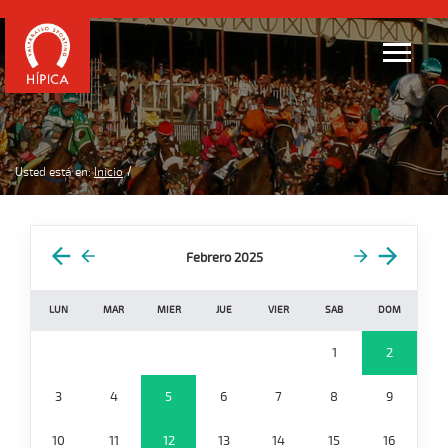
Usted está en:
Inicio
Febrero 2025
LUN
MAR
MIER
JUE
VIER
SAB
DOM
1
2
3
4
5
6
7
8
9
10
11
12
13
14
15
16