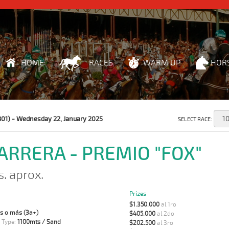
HOME
RACES
WARM UP
HOR
301) - Wednesday 22, January 2025
SELECT RACE:
CARRERA - PREMIO "FOX"
s. aprox.
Prizes
$1.350.000
al 1ro
s o más (3a+)
$405.000
al 2do
 Type:
1100mts / Sand
$202.500
al 3ro