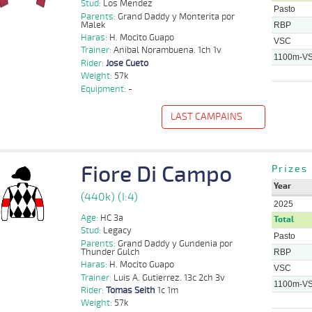
Stud:
Los Mendez
Pasto
Jose
Parents:
Grand Daddy y Monterita por
1100m
1:08:96
5 3/4
37,4
Cond.
4º
462k/53k
Eyzaguirre
Malek
RBP
Haras:
H. Mocito Guapo
VSC
Jose
1100m
1:08:70
11 1/2
15,9
Cond.
10º
460k/53k
Trainer:
Anibal Norambuena. 1ch 1v
Eyzaguirre
1100m-V
Rider:
Jose Cueto
Weight:
57k
Equipment:
-
LAST CAMPAINS
f
Distance
Index
Time
Distance
Ret
Type
Pº
Weight
Rider
T
Fiore Di Campo
Benjamin
Prizes
H
1000m
5 al 4
0:58:84
2
6,6
Hand.
5º
374k/55k
A
Sancho
Year
(440k) (I:4)
Felipe
1100m
5 al 4
1:09:35
5
20,1
Hand.
6º
396k/57k
A
2025
Tapia
Age:
HC 3a
Total
Stud:
Legacy
Felipe
1100m
7 al 6
1:08:84
8 1/2
25,4
Hand.
9º
396k/56k
A
Pasto
Tapia
Parents:
Grand Daddy y Gundenia por
Thunder Gulch
RBP
Benjamin
1100m
8 al 6
1:08:92
5 3/4
7,2
Hand.
5º
397k/57k
A
Haras:
H. Mocito Guapo
Sancho
VSC
Trainer:
Luis A. Gutierrez. 13c 2ch 3v
1100m-V
Rider:
Tomas Seith
1c 1m
Benjamin
1100m
6 al 1
1:09:52
2 3/4
10,1
Hand.
2º
396k/60k
A
Sancho
Weight:
57k