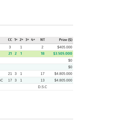
Arena
Cosas Imposibles
Track
Winner
Video
Tanytus - (1 1/2) Arrancate
Arena
Pairino - (3 3/4) Fiore Di
Campo
CC
1º
2º
3º
4º
NT
Prize ($)
Lucky Boss - (1/2 Pcz)
3
1
2
$405.000
Arena
Victory Colors - (4 1/4)
21
2
1
Regalito
18
$3.505.000
$0
Ya Te Conte - (4) Roy Para
Arena
Un Poco - (7 1/4) Guason Guti
$0
21
3
Back To Black - (1 1/2) Cat
1
17
$4.805.000
Arena
Bay - (2 1/4) Fue Machito
SC
17
3
1
13
$4.805.000
Stevens For Record - (3 1/4)
D.S.C
Arena
Bapkiza - (4 3/4) Nilufer
Rubio Alocado - (nariz) Lord
Arena
Of The Wind (arg) - (pcz)
Doña Pilo
rack
Winner
Video
Tanytus - (1 1/2) Arrancate
rena
Pairino - (3 3/4) Fiore Di Campo