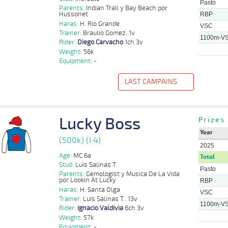
Quinteros
Pasto
Parents:
Indian Trail y Bay Beach por
Hussonet
RBP
Ignacio
1100m
5 al 4
1:09:06
4
3,0
Hand.
4º
465k/56k
A
Haras:
H. Rio Grande
Valdivia
VSC
Trainer:
Braulio Gomez. 1v
1100m-V
Ignacio
Rider:
Diego Carvacho
1ch 3v
1100m
5 al 5
1:08:62
4 1/2
3,8
Hand.
6º
467k/57k
A
Valdivia
Weight:
56k
Equipment:
-
Jorge
1400m
7 al 4
1:29:87
3 1/2
5,9
Hand.
4º
467k/57k
A
Zuñiga
LAST CAMPAINS
f
Distance
Index
Time
Distance
Ret
Type
Pº
Weight
Rider
Lucky Boss
Prizes
Diego
1100m
5 al 3
1:09:35
16 1/4
5,5
Hand.
10º
459k/56k
Carvacho
Year
(500k) (I:4)
Diego
2025
1100m
4 al 2
1:09:34
8 3/4
8,1
Hand.
9º
460k/57k
Carvacho
Age:
MC 6a
Total
Stud:
Luis Salinas T.
Diego
1100m
5 al 4
1:09:06
6
11,0
Hand.
7º
461k/57k
Pasto
Carvacho
Parents:
Gemologist y Musica De La Vida
por Lookin At Lucky
RBP
Diego
1200m
8 al 2
1:14:98
2
3,0
Hand.
3º
461k/58k
Haras:
H. Santa Olga
Carvacho
VSC
Trainer:
Luis Salinas T.. 13v
1100m-V
Guillermo
Rider:
Ignacio Valdivia
6ch 3v
1100m
5 al 4
1:09:82
1 1/2
3,7
Hand.
3º
451k/57k
A. Perez
Weight:
57k
Equipment:
-
Carlos E.