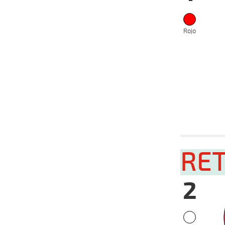
Rojo
Date
Tur
RE
22-01-
VS
2025
15-01-
VS
2
2025
05-01-
VS
2025
18-12-
VS
2024