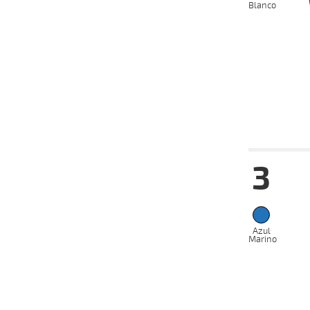
Blanco
09-12-
VS
2024
06-11-
VS
2024
Date
Tur
3
16-01-
HC
2025
05-01-
VS
2025
29-12-
Azul
VS
2024
Marino
23-12-
VS
2024
11-12-
VS
2024