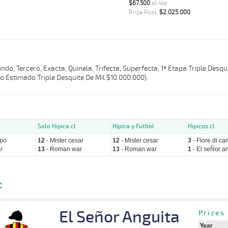
$67.500
al 4to
Prize Pool:
$2.025.000
do, Tercero, Exacta, Quinela, Trifecta, Superfecta, 1ª Etapa Triple Desqui
zo Estimado Triple Desquite De Mil $10.000.000).
Solo Hipica.cl
Hípica y Futbol
Hipicos.cl
mpo
12
- Mister cesar
12
- Mister cesar
3
- Fiore di c
r
13
- Roman war
13
- Roman war
1
- El seÑor a
:
El Señor Anguita
Prizes
Year