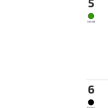
5
22-01-
VS
2025
20-01-
VS
2025
15-01-
Verde
VS
2025
12-01-
VS
2025
05-01-
VS
2025
23-12-
VS
2024
Date
Tur
6
22-01-
VS
2025
15-01-
VS
2025
05-01-
VS