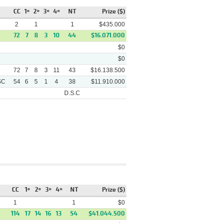
Arena
Pairino - (3 3/4) Fiore Di
Campo
CC
1º
2º
3º
4º
NT
Prize ($)
Grande Abita - (3) Tanytus - (7
2
1
1
$435.000
Arena
1/2) Roy Para Un Poco
72
7
8
3
10
44
$16.071.000
Back To Black - (2 1/2) Señor
Arena
$0
Seremi - (6 1/2) Black Olives
$0
Ya Te Conte - (2) Pitusin - (2
Arena
72
7
8
1/2) Veinte De Plata
3
11
43
$16.138.500
SC
54
6
5
1
4
38
$11.910.000
Tomate Un Trago - (3 3/4)
Arena
Kwin - (6 3/4) Lio Cordillerano
D.S.C
Huevo De Chocolate - (pcz)
Arena
Gran Abu Yalil - (3 1/4)
Thorkell
rack
Winner
Video
Tanytus - (1 1/2) Arrancate
rena
Pairino - (3 3/4) Fiore Di Campo
CC
1º
2º
3º
4º
NT
Prize ($)
Watakin - (4 1/2) Roman War -
rena
(6) Fiore Di Campo
1
1
$0
114
17
14
16
13
54
$41.044.500
No Me Equivoque - (2 1/2)
rena
Arrancate Pairino - (3 1/2) Jarra