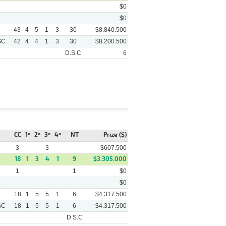
$0
Thorkell - (3/4) El Aparecido -
Arena
(5 1/2) Hijo Del Rey
$0
43
4
5
1
3
30
$8.840.500
Sugar Light - (2 1/2)
Arena
Chelenko - (5 3/4) Merengon
SC
42
4
4
1
3
30
$8.200.500
D.S.C
6
rack
Winner
Video
Bless White Legs - (1/2 Cbz) La
rena
Nortiña - (1/2) Monkypoc
CC
1º
2º
3º
4º
NT
Prize ($)
Gran Gallega - (1 1/4) Magico
rena
Cruzado - (2 1/2) Fiore Di
3
3
$607.500
Campo
18
1
3
4
1
9
$3.305.000
The Great Dany - (1 1/4)
rena
1
1
$0
Sausalito - (1 1/2) Pakito
$0
Huevo De Chocolate - (pcz)
rena
18
Gran Abu Yalil - (3 1/4) Thorkell
1
5
5
1
6
$4.317.500
SC
18
1
5
5
1
6
$4.317.500
Mala Memoria - (2 3/4)
rena
Orgullosa Maria - (6 1/2) Fue
D.S.C
Machito