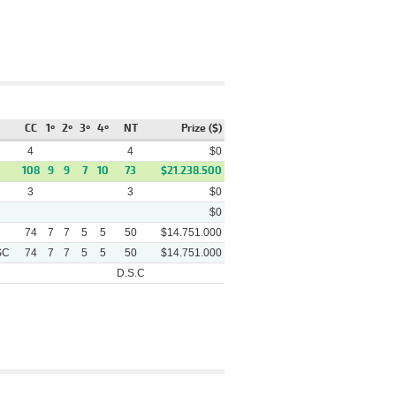
Orgullosa Maria - (2) Mi ñañita
rena
- (2 3/4) Victory Colors
k
Winner
Video
Tanytus - (1 1/2) Arrancate Pairino -
a
(3 3/4) Fiore Di Campo
CC
1º
2º
3º
4º
NT
Prize ($)
Watakin - (4 1/2) Roman War - (6)
a
Fiore Di Campo
4
4
$0
108
9
9
7
10
73
$21.238.500
Lord Of The Wind (arg) - (2 1/2)
a
Rubio Alocado - (5 1/4) Fiore Di
3
3
$0
Campo
$0
Gran Gallega - (1 1/4) Magico
a
Cruzado - (2 1/2) Fiore Di Campo
74
7
7
5
5
50
$14.751.000
SC
74
7
7
5
5
50
$14.751.000
Stevens For Record - (1/2 Pcz)
a
Colonito - (1/2) Dubai Girl
D.S.C
Informatica - (2 1/2) Fiore Di Campo
a
- (2 3/4) Gran Gallega
Track
Winner
Video
Tanytus - (1 1/2) Arrancate