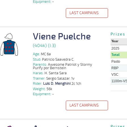
Equipment:
-
Benjamin
1100m
1 al 1
1:09:14
3,0
Hand.
1º
393k/57k
A
Sancho
LAST CAMPAINS
f
Distance
Index
Time
Distance
Ret
Type
Pº
Weight
Rider
Trac
Viene Puelche
Tomas
Prizes
1100m
5 al 3
1:09:35
3 3/4
5,3
Hand.
3º
442k/57k
Aren
Seith
Year
Tomas
(404k) (I:3)
1100m
4 al 2
1:08:01
6
7,2
Hand.
3º
440k/57k
Aren
Seith
2025
Age:
MC 6a
Total
Carlos
Stud:
Patricio Saavedra C.
1100m
6 al 3
1:08:06
5 1/4
8,6
Hand.
3º
438k/56k
Aren
Ortega
Pasto
Parents:
Awesome Patriot y Stormy
Purify por Bernstein
RBP
Tomas
1100m
5 al 4
1:09:35
2 1/2
7,5
Hand.
3º
438k/56k
Aren
Haras:
H. Santa Sara
Seith
VSC
Trainer:
Sergio Salazar. 1v
1100m-V
Tomas
Rider:
Luis D. Menghini
2c 1ch
1100m
6 al 5
1:09:04
2
7,7
Hand.
4º
436k/57k
Aren
Seith
Weight:
56k
Equipment:
-
Tomas
1100m
5 al 4
1:09:06
2 1/2
18,2
Hand.
2º
438k/57k
Aren
Seith
LAST CAMPAINS
f
Distance
Index
Time
Distance
Ret
Type
Pº
Weight
Rider
Prizes