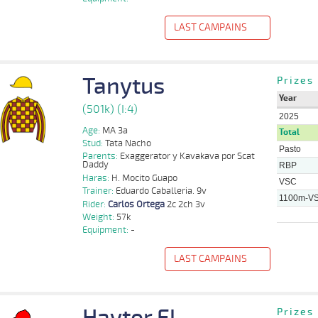
1100m
7 al 3
1:08:53
3
10,2
Hand.
2º
445k/57k
Urbina
LAST CAMPAINS
f
Distance
Index
Time
Distance
Ret
Type
Pº
Weight
Rider
Tanytus
Prizes
Ignacio
1100m
5 al 3
1:09:35
4 1/4
20,3
Hand.
4º
500k/57k
Valdivia
Year
(501k) (I:4)
2025
Ignacio
1100m
2 al 1
1:10:18
4,0
Hand.
1º
500k/57k
Valdivia
Age:
MA 3a
Total
Stud:
Tata Nacho
Pasto
Carlos
Parents:
Exaggerator y Kavakava por Scat
1100m
2 al 1
1:09:17
11 1/2
24,1
Hand.
7º
509k/57k
Ortega
Daddy
RBP
Haras:
H. Mocito Guapo
Maximiliano
VSC
1100m
1 al 1
1:08:51
16 1/4
8,5
Hand.
9º
509k/57k
Salinas
Trainer:
Eduardo Caballeria. 9v
1100m-V
Rider:
Carlos Ortega
2c 2ch 3v
Carlos E.
1100m
1 al 1
1:09:58
9 1/2
3,5
Hand.
5º
508k/57k
Weight:
57k
Urbina
Equipment:
-
Gerard
1100m
4 al 2
1:10:29
5 1/2
5,0
Hand.
8º
510k/56k
Rodriguez
LAST CAMPAINS
f
Distance
Index
Time
Distance
Ret
Type
Pº
Weight
Rider
T
Haytor El
Carlos
Prizes
1100m
5 al 3
1:09:35
8,5
Hand.
1º
496k/58k
A
Ortega