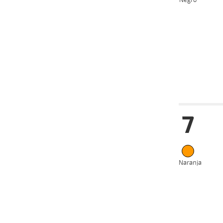
Negro
2025
23-12-
VS
2024
18-12-
VS
2024
11-12-
VS
2024
Date
Tur
7
22-01-
VS
2025
05-01-
VS
2025
23-12-
Naranja
VS
2024
30-10-
VS
2024
09-10-
VS
2024
25-09-