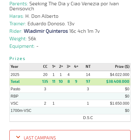
Parents:
Seeking The Dia y Ciao Venezia por Ivan
Denisovich
Haras:
09-
H. Don Alberto
07-
VS
1100m
9 al 7
1:09:38
2 3/4
3,4
Hand.
5º
510k/5
Trainer:
2025
Eduardo Donoso. 13v
Rider:
Wladimir Quinteros
16c 4ch 1m 7v
Weight:
56k
Equipment:
-
02-
11 al
07-
VS
1200m
1:15:31
3 1/4
7,7
Hand.
3º
512k/5
7
2025
Prizes
Year
CC
1º
2º
3º
4º
NT
Prize ($)
2025
25-
20
1
1
4
14
$4.022.000
10 al
06-
VS
1100m
1:08:71
6 3/4
4,0
Hand.
11º
510k/5
7
Total
135
11
10
8
9
97
$38.408.000
2025
Pasto
3
3
$0
RBP
$0
VSC
2
1
1
$1.650.000
1700m-VSC
$0
D.S.C
LAST CAMPAINS