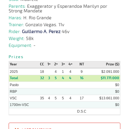
08-
VS
1000m
8 al 5
0:59:85
7 1/4
11,0
Hand.
7º
445k/5
2025
Parents:
Exaggerator y Esperandoa Marilyn por
Strong Mandate
Haras:
H. Rio Grande
Trainer:
23-
Gonzalo Vegas. 11v
10 al
07-
VS
1300m
1:22:55
12 3/4
6,1
Hand.
7º
442k/5
6
Rider:
2025
Guillermo A. Perez
46v
Weight:
58k
Equipment:
-
09-
19 al
07-
VS
1000m
0:58:08
1
12,7
Hand.
3º
446k/5
8
2025
Prizes
Year
CC
1º
2º
3º
4º
NT
Prize ($)
2025
02-
18
4
1
4
9
$2.091.000
07-
VS
1400m
7 al 1
1:24:23
9,9
Hand.
1º
443k/5
Total
32
3
5
4
4
16
$11.771.000
2025
Pasto
$0
RBP
$0
VSC
35
4
5
5
4
17
$13.661.000
1700m-VSC
$0
D.S.C