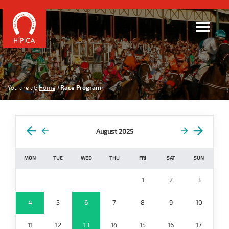
You are at:
Home
Race Program
August 2025
MON
TUE
WED
THU
FRI
SAT
SUN
1
2
3
4
5
6
7
8
9
10
11
12
13
14
15
16
17