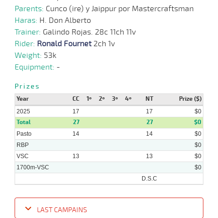
Parents:
Cunco (ire) y Jaippur por Mastercraftsman
Haras:
H. Don Alberto
16-
07-
VS
1200m
5 al 1
1:15:97
4 1/4
6,6
Hand.
4º
475k/5
Trainer:
Galindo Rojas. 28c 11ch 11v
2025
Rider:
Ronald Fournet
2ch 1v
Weight:
53k
02-
Equipment:
-
07-
VS
1400m
7 al 1
1:24:23
9 1/4
13,5
Hand.
7º
468k/5
2025
Prizes
Year
CC
1º
2º
3º
4º
NT
Prize ($)
27-
06-
CHS
1300m
9 al 3
1:18:52
6
9
Hand.
9º
474k/5
2025
17
17
$0
2025
Total
27
27
$0
Pasto
14
14
$0
RBP
$0
VSC
13
13
$0
1700m-VSC
$0
D.S.C
LAST CAMPAINS