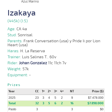
Azul Marino
06-
Izakaya
10 al
08-
VS
1400m
1:25:72
1/2
4,5
Hand.
2º
484k/5
5
2025
(445k) (I:5)
Age:
CA 4a
Stud:
Sonrisal
04-
08-
VS
1100m
9 al 6
1:07:31
11 1/2
4,0
Hand.
9º
489k/5
Parents:
Frank Conversation (usa) y Pride Ii por Lion
2025
Heart (usa)
Haras:
H. La Reserva
Trainer:
Luis Salinas T.. 60v
Rider:
23-
Johan Gonzalez
11c 11ch 7v
07-
VS
1100m
8 al 6
1:09:18
CBZ
19,2
Hand.
2º
486k/5
Weight:
2025
57k
Equipment:
-
Prizes
21-
11 al
07-
VS
1000m
0:57:18
12 1/4
13,0
Hand.
9º
489k/5
3
Year
CC
1º
2º
3º
4º
NT
Prize ($)
2025
2025
23
3
4
5
2
9
$7.478.000
Total
32
3
5
6
2
16
$7.898.000
Pasto
3
3
$0
09-