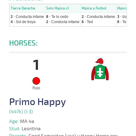
Tierra Derecha
Solo Hipica.cl
Hípica y Futbol
Hipicos.cl
2
- Conducta infame
8
- Te lo cedo
2
- Conducta infame
3
- Izakaya
4
- Sol de troya
2
- Conducta infame
6
- Ted
8
- Te lo ce
HORSES:
1
Rojo
Primo Happy
(447k) (I:3)
Age:
MA 4a
Stud:
Leontina
Parents:
Good Samaritan (usa) y Happy Home por