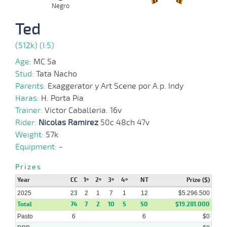
Negro
06-
08-
VS
1100m
6 al 3
1:07:93
5 3/4
34,5
Hand.
5º
497k/
Ted
2025
(512k) (I:5)
04-
08-
VS
1100m
6 al 4
1:07:49
12 1/4
18,3
Hand.
8º
502k/
2025
Age:
MC 5a
Stud:
Tata Nacho
Parents:
Exaggerator y Art Scene por A.p. Indy
23-
07-
VS
1100m
1 al 1
1:10:40
3,9
Hand.
1º
500k/
Haras:
H. Porta Pia
2025
Trainer:
Victor Caballeria. 16v
Rider:
Nicolas Ramirez
50c 48ch 47v
21-
Weight:
57k
07-
VS
1100m
1 al 1
1:10:06
4
6,3
Hand.
5º
505k/
2025
Equipment:
-
Prizes
Year
09-
CC
1º
2º
3º
4º
NT
Prize ($)
07-
VS
1000m
7 al 2
0:58:12
12
15,1
Hand.
9º
502k/
2025
2025
23
2
1
7
1
12
$5.296.500
Total
74
7
2
10
5
50
$19.281.000
Pasto
6
6
$0