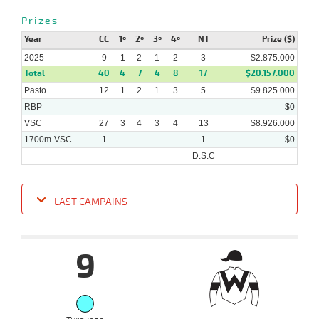
2025
Prizes
Year
CC
1º
2º
3º
4º
NT
Prize ($)
2025
9
1
2
1
2
3
$2.875.000
29-
05-
HCH
1400m
8 al 4
1:24:90
34 3/4
23,6
Hand.
14º
487k/
Total
40
4
7
4
8
17
$20.157.000
2025
Pasto
12
1
2
1
3
5
$9.825.000
RBP
$0
VSC
27
3
4
3
4
13
$8.926.000
1700m-VSC
1
1
$0
D.S.C
LAST CAMPAINS
Date
Turf
Distance
Index
Time
Distance
Ret
Type
Pº
Weigh
9
13-
08-
VS
1700m
7 al 1
1:50:73
3 1/2
6,4
Hand.
4º
477k/58
2025