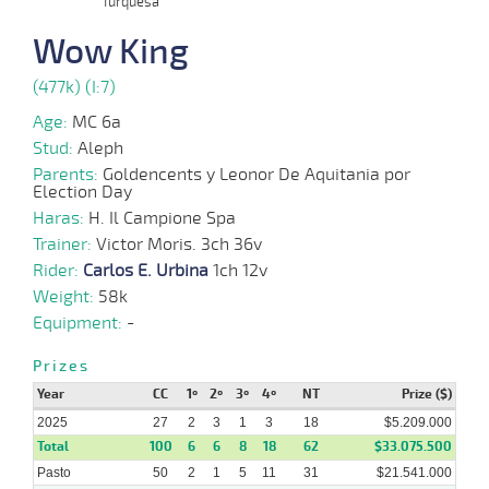
Turquesa
06-
Wow King
10 al
08-
VS
1400m
1:25:72
3 1/4
3,2
Hand.
4º
473k/57
5
2025
(477k) (I:7)
Age:
MC 6a
02-
07-
VS
1400m
7 al 1
1:24:23
3 3/4
2,9
Hand.
2º
472k/58
Stud:
Aleph
2025
Parents:
Goldencents y Leonor De Aquitania por
Election Day
Haras:
H. Il Campione Spa
04-
06-
VS
1300m
5 al 2
1:18:47
2,3
Hand.
1º
470k/56
Trainer:
Victor Moris. 3ch 36v
2025
Rider:
Carlos E. Urbina
1ch 12v
Weight:
58k
26-
Equipment:
-
05-
VS
1300m
7 al 2
1:21:42
3 1/2
3,5
Hand.
3º
470k/56
2025
Prizes
Year
CC
1º
2º
3º
4º
NT
Prize ($)
23-
2025
04-
VS
1600m
27
6 al 2
2
3
1:37:93
1
3
NARIZ
18
5,5
Hand.
$5.209.000
2º
470k/56
2025
Total
100
6
6
8
18
62
$33.075.500
Pasto
50
2
1
5
11
31
$21.541.000