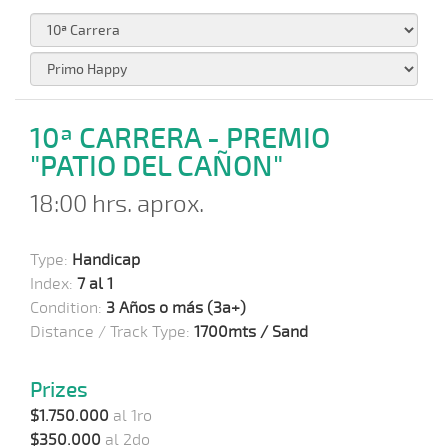
10ª CARRERA - PREMIO
"PATIO DEL CAÑON"
18:00 hrs. aprox.
Type:
Handicap
Index:
7 al 1
Condition:
3 Años o más (3a+)
Distance / Track Type:
1700mts / Sand
Prizes
$1.750.000
al 1ro
$350.000
al 2do