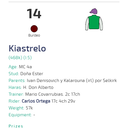
14
13-
08-
VS
1700m
7 al 1
1:50:73
3 1/4
21,5
Hand.
3º
440k/5
2025
Burdeo
Kiastrelo
06-
08-
VS
1000m
5 al 1
0:58:62
1 1/2
3,8
Hand.
4º
441k/5
2025
(468k) (I:5)
Age:
MC 4a
Stud:
Doña Ester
04-
08-
VS
1000m
8 al 5
0:59:85
8 1/4
12,0
Hand.
9º
447k/5
Parents:
Ivan Denisovich y Kalarouna (irl) por Selkirk
2025
Haras:
H. Don Alberto
Trainer:
Mario Covarrubias. 2c 17ch
Rider:
Carlos Ortega
17c 4ch 29v
23-
Weight:
57k
07-
VS
1100m
8 al 6
1:09:18
9 1/2
12,9
Hand.
11º
448k/5
2025
Equipment:
-
Prizes