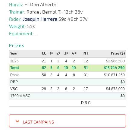
Haras:
H. Don Alberto
Trainer:
Rafael Bernal T.. 13ch 36v
Rider:
Joaquin Herrera
59c 48ch 37v
14-
05-
VS
1400m
5 al 1
1:29:58
5 3/4
4,2
Hand.
4º
452k/
Weight:
55k
2025
Equipment:
-
Prizes
30-
Year
CC
1º
2º
3º
4º
NT
Prize ($)
04-
VS
1200m
5 al 2
1:15:04
2 1/4
9,9
Hand.
2º
448k/
2025
2025
21
1
2
4
2
12
$2.986.500
Total
82
5
6
10
10
51
$15.744.250
Pasto
50
3
4
4
8
31
$10.871.250
RBP
$0
16-
04-
VS
1400m
5 al 1
1:29:71
12 3/4
17,6
Hand.
7º
443k/
VSC
29
2
2
6
2
17
$4.873.000
2025
1700m-VSC
$0
D.S.C
LAST CAMPAINS
Date
Turf
Distance
Index
Time
Distance
Ret
Type
Pº
Weig