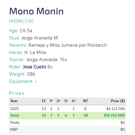
Mono Monin
04-
08-
VS
1100m
9 al 6
1:07:31
13 1/2
79,6
Hand.
10º
495k/
2025
(450k) (I:6)
Age:
CA 5a
Stud:
Jorge Araneda M.
21-
07-
VS
1400m
7 al 1
1:30:90
17
17,7
Hand.
12º
491k/
Parents:
Ramaje y Miss Jumana por Politarch
2025
Haras:
H. La Mila
Trainer:
Jorge Araneda. 15v
Rider:
Jose Cueto
8v
09-
07-
VS
1100m
9 al 7
1:09:38
13
54,5
Hand.
10º
493k/
Weight:
58k
2025
Equipment:
-
Prizes
Year
CC
1º
2º
3º
4º
NT
Prize ($)
02-
11 al
07-
VS
1200m
1:15:31
15 3/4
27,6
Hand.
10º
495k/
7
2025
2025
13
2
2
1
8
$4.112.500
Total
61
7
5
4
7
38
$15.252.500
Pasto
$0
23-
06-
VS
1400m
5 al 1
1:30:17
2,4
Hand.
1º
494k/
RBP
$0
2025