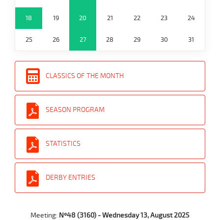
18
19
20
21
22
23
24
25
26
27
28
29
30
31
CLASSICS OF THE MONTH
SEASON PROGRAM
STATISTICS
DERBY ENTRIES
Meeting:
Nº48 (3160) - Wednesday 13, August 2025