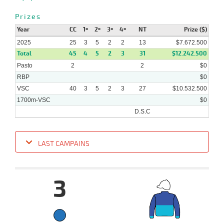
2025
Prizes
Year
CC
1º
2º
3º
4º
NT
Prize ($)
2025
25
3
5
2
2
13
$7.672.500
Total
45
4
5
2
3
31
$12.242.500
Pasto
2
2
$0
RBP
$0
VSC
40
3
5
2
3
27
$10.532.500
1700m-VSC
$0
D.S.C
LAST CAMPAINS
Date
Turf
Distance
Index
Time
Distance
Ret
Type
Pº
Weigh
3
13-
08-
VS
1700m
7 al 1
1:50:73
3,9
Hand.
1º
480k/5
2025