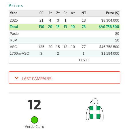
Prizes
Year
09-
CC
1º
2º
3º
4º
NT
Prize ($)
06-
VS
1400m
5 al 1
1:31:11
8 3/4
62,6
Hand.
7º
434k/5
2025
2025
21
4
3
1
13
$8.304.000
Total
136
20
15
13
10
78
$46.758.500
Pasto
$0
RBP
$0
VSC
135
20
15
13
10
77
$46.758.500
1700m-VSC
3
2
1
$1.194.000
D.S.C
LAST CAMPAINS
Date
Turf
Distance
Index
Time
Distance
Ret
Type
Pº
Weig
12
13-
08-
VS
1700m
7 al 1
1:50:73
12 3/4
5,9
Hand.
11º
496k/
2025
Verde Claro