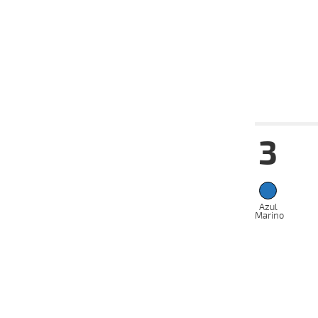
26-03-
VS
2025
12-03-
VS
2025
Date
Tur
3
13-08-
VS
2025
06-08-
VS
2025
21-07-
VS
2025
Azul
Marino
16-07-
VS
2025
07-07-
VS
2025
25-06-
VS
2025