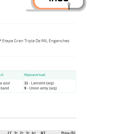
3ª Etapa Gran Triple De Mil, Enganches
.cl
Hipicavirtual
a azul
11
- Lancelot (arg)
h band
9
- Union army (arg)
CC
1º
2º
3º
4º
NT
Prize ($)