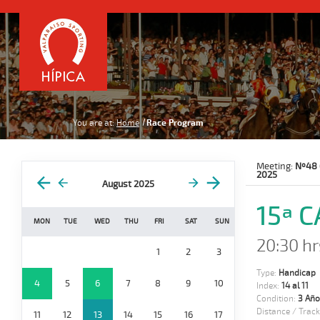
You are at:
Home
Race Program
Meeting:
Nº48 
2025
August 2025
15ª 
MON
TUE
WED
THU
FRI
SAT
SUN
20:30 hr
1
2
3
Type:
Handicap
4
5
6
7
8
9
10
Index:
14 al 11
Condition:
3 Año
Distance / Track
11
12
13
14
15
16
17