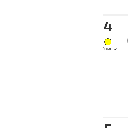
Date
Tur
4
13-08-
VS
2025
06-08-
VS
2025
07-07-
VS
2025
Amarillo
25-06-
VS
2025
11-06-
VS
2025
28-05-
VS
2025
Date
Tur
13-08-
VS
2025