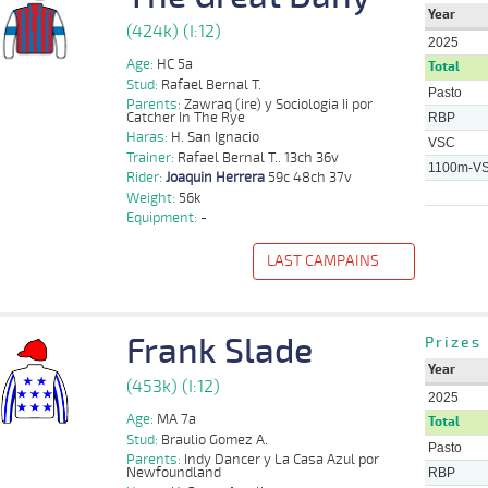
Year
19 al
Alberto
(424k) (I:12)
1100m
1:07:23
5
9,5
Hand.
7º
515k/58k
10
Vasquez
2025
Age:
HC 5a
Total
14 al
Alberto
1100m
1:08:07
6,6
Hand.
1º
515k/55k
Stud:
Rafael Bernal T.
10
Vasquez
Pasto
Parents:
Zawraq (ire) y Sociologia Ii por
Catcher In The Rye
12 al
Alberto
RBP
1100m
1:08:54
13
4,2
Hand.
10º
514k/57k
8
Vasquez
Haras:
H. San Ignacio
VSC
Trainer:
Rafael Bernal T.. 13ch 36v
11 al
Benjamin
1100m
1:07:83
1 3/4
3,2
Hand.
2º
515k/57k
1100m-V
9
Sancho
Rider:
Joaquin Herrera
59c 48ch 37v
Weight:
56k
15 al
Wladimir
Equipment:
-
1100m
1:07:63
7
9,8
Hand.
3º
515k/55k
9
Quinteros
LAST CAMPAINS
f
Distance
Index
Time
Distance
Ret
Type
Pº
Weight
Rider
14 al
Frank Slade
Joaquin
Prizes
1100m
1:08:95
2 3/4
16,9
Hand.
5º
421k/56k
11
Herrera
Year
13 al
Gerard
(453k) (I:12)
1100m
1:07:44
6 3/4
8,1
Hand.
7º
424k/58k
10
Rodriguez
2025
Age:
MA 7a
Total
17 al
Felipe
Stud:
Braulio Gomez A.
1100m
1:08:90
4
5,6
Hand.
3º
427k/57k
10
Henriquez
Pasto
Parents:
Indy Dancer y La Casa Azul por
Newfoundland
RBP
Felipe