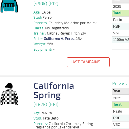
(490k) (I:12)
2025
Age:
CA 6a
Total
Stud:
Ferro
Pasto
Parents:
Ecliptic y Malarine por Malek
RBP
Haras:
No Registrado
VSC
Trainer:
Gabriel Reyes I.. 1ch 21v
Rider:
Guillermo A. Perez
46v
1100m-V
Weight:
56k
Equipment:
-
LAST CAMPAINS
f
Distance
Index
Time
Distance
Ret
Type
Pº
Weight
Rider
14 al
California
Guillermo
Prizes
1100m
1:08:95
1 1/2
7,2
Hand.
4º
487k/56k
11
A. Perez
Year
Spring
13 al
Guillermo
1100m
1:07:44
3 1/4
6,5
Hand.
3º
490k/57k
10
A. Perez
2025
(482k) (I:14)
Total
17 al
Guillermo
1100m
1:08:90
7 3/4
7,0
Hand.
6º
490k/57k
10
A. Perez
Pasto
Age:
MA 7a
RBP
Stud:
Tata Beto
24 al
Nicolas
1100m
1:08:46
19
13,1
Hand.
10º
489k/57k
Parents:
California Chrome y Spring
13
Ramirez
VSC
Fragrance por Eskendereya