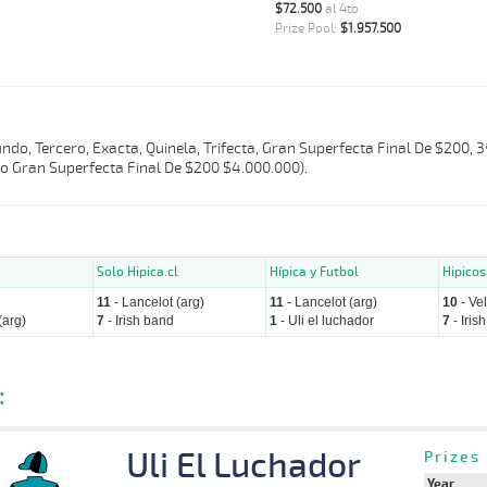
$72.500
al 4to
Prize Pool:
$1.957.500
do, Tercero, Exacta, Quinela, Trifecta, Gran Superfecta Final De $200, 
o Gran Superfecta Final De $200 $4.000.000).
Solo Hipica.cl
Hípica y Futbol
Hipicos
11
- Lancelot (arg)
11
- Lancelot (arg)
10
- Vel
(arg)
7
- Irish band
1
- Uli el luchador
7
- Iris
:
Uli El Luchador
Prizes
Year