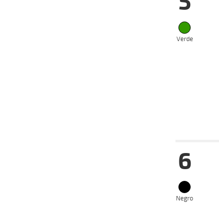
5
06-08-
VS
2025
09-07-
VS
2025
Verde
02-07-
VS
2025
18-06-
VS
2025
04-06-
VS
2025
Date
Tur
6
13-08-
VS
2025
04-08-
VS
2025
21-07-
VS
Negro
2025
09-07-