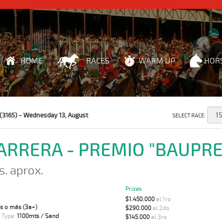
HOME
RACES
WARM UP
HOR
(3165) - Wednesday 13, August
SELECT RACE:
CARRERA - PREMIO "BAUPRE
s. aprox.
Prizes
$1.450.000
al 1ro
s o más (3a+)
$290.000
al 2do
 Type:
1100mts / Sand
$145.000
al 3ro