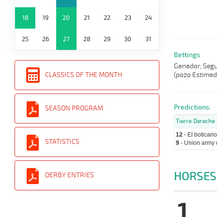
18
19
20
21
22
23
24
25
26
27
28
29
30
31
Bettings
Ganador, Segun
(pozo Estimad
CLASSICS OF THE MONTH
Predictions:
SEASON PROGRAM
Tierra Derecha
12
- El boticario
STATISTICS
9
- Union army 
HORSES
DERBY ENTRIES
1