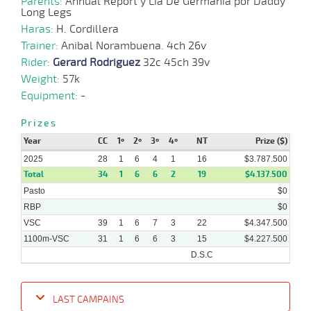
Parents:
Annual Report y Lia De Germania por Daddy
Long Legs
Haras:
H. Cordillera
23-
12 al
06-
VS
1000m
0:58:68
3 3/4
5,3
Hand.
2º
418k/5
Trainer:
Anibal Norambuena. 4ch 26v
4
2025
Rider:
Gerard Rodriguez
32c 45ch 39v
Weight:
57k
Equipment:
-
11-
06-
VS
1000m
9 al 2
0:58:46
2 1/4
6,7
Hand.
5º
420k/5
2025
Prizes
Year
CC
1º
2º
3º
4º
NT
Prize ($)
2025
28
1
6
4
1
16
$3.787.500
04-
06-
VS
1000m
5 al 2
0:58:55
2,5
Hand.
1º
424k/5
Total
34
1
6
6
2
19
$4.137.500
2025
Pasto
$0
RBP
$0
VSC
39
1
6
7
3
22
$4.347.500
1100m-VSC
31
1
6
6
3
15
$4.227.500
D.S.C
LAST CAMPAINS