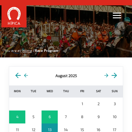
You are at:
Home
Race Program
August 2025
MON
TUE
WED
THU
FRI
SAT
SUN
1
2
3
4
5
6
7
8
9
10
11
12
13
14
15
16
17