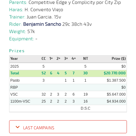
Parents:
Competitive Edge y Complicity por City Zip
Haras:
H. Convento Viejo
02-
07-
VS
1100m
4 al 3
1:09:28
4
4,5
Hand.
3º
452k/57
Trainer:
Juan Garcia. 15v
2025
Rider:
Benjamin Sancho
29c 38ch 43v
Weight:
57k
25-
06-
VS
1100m
3 al 2
1:09:68
1
2,0
Hand.
3º
456k/57
Equipment:
-
2025
Prizes
18-
Year
CC
1º
2º
3º
4º
NT
Prize ($)
06-
VS
1100m
4 al 4
1:08:14
5 1/2
8,8
Hand.
5º
459k/57
2025
2025
5
5
$0
Total
52
6
4
5
7
30
$20.770.000
Pasto
3
1
1
1
$1.387.500
RBP
$0
VSC
32
2
3
2
6
19
$5.647.000
1100m-VSC
25
2
2
2
3
16
$4.934.000
D.S.C
LAST CAMPAINS