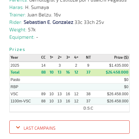
Haras:
H. Sumaya
Trainer:
Juan Belzu. 16v
Rider:
Sebastian E. Gonzalez
33c 33ch 25v
Weight:
57k
Equipment:
-
Prizes
Year
CC
1º
2º
3º
4º
NT
Prize ($)
2025
14
3
2
9
$1.435.000
Total
88
10
13
16
12
37
$26.458.000
Pasto
$0
RBP
$0
VSC
89
10
13
16
12
38
$26.458.000
1100m-VSC
88
10
13
16
12
37
$26.458.000
D.S.C
LAST CAMPAINS