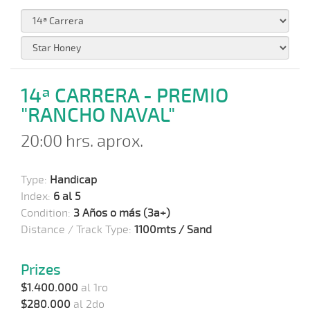
14ª CARRERA - PREMIO
"RANCHO NAVAL"
20:00 hrs. aprox.
Type:
Handicap
Index:
6 al 5
Condition:
3 Años o más (3a+)
Distance / Track Type:
1100mts / Sand
Prizes
$1.400.000
al 1ro
$280.000
al 2do