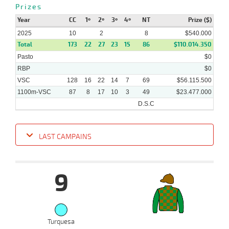
06-
VS
1100m
3 al 2
1:09:95
23,8
Hand.
1º
450k/
Prizes
2025
Year
CC
1º
2º
3º
4º
NT
Prize ($)
2025
10
2
8
$540.000
Total
173
22
27
23
15
86
$110.014.350
Pasto
$0
RBP
$0
VSC
128
16
22
14
7
69
$56.115.500
1100m-VSC
87
8
17
10
3
49
$23.477.000
D.S.C
LAST CAMPAINS
Date
Turf
Distance
Index
Time
Distance
Ret
Type
Pº
Weigh
9
13-
08-
VS
1100m
6 al 5
1:09:03
1 1/4
4,0
Hand.
3º
497k/5
2025
04-
Turquesa
08-
VS
1100m
6 al 4
1:07:49
2 1/4
6,2
Hand.
2º
503k/5