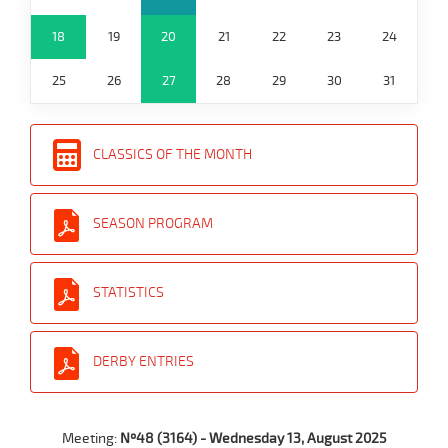
18
19
20
21
22
23
24
25
26
27
28
29
30
31
CLASSICS OF THE MONTH
SEASON PROGRAM
STATISTICS
DERBY ENTRIES
Meeting:
Nº48 (3164) - Wednesday 13, August 2025