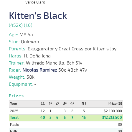
Verde Claro
23-
10 al
07-
VS
1300m
1:22:55
14
40,2
Hand.
8º
457k/5
6
2025
Kitten's Black
(452k) (I:6)
16-
07-
VS
1100m
9 al 7
1:08:94
12
29,1
Hand.
11º
458k/5
2025
Age:
MA 5a
Stud:
Quimera
07-
Parents:
Exaggerator y Great Cross por Kitten's Joy
13 al
07-
VS
1100m
1:08:43
7
31,5
Hand.
6º
454k/5
9
2025
Haras:
H. Doña Icha
Trainer:
Wilfredo Mancilla. 6ch 51v
25-
10 al
Rider:
Nicolas Ramirez
50c 48ch 47v
06-
VS
1100m
1:08:71
6 1/4
15,8
Hand.
10º
456k/5
7
2025
Weight:
58k
Equipment:
-
09-
15 al
06-
VS
1100m
1:08:62
6 1/4
16,6
Hand.
5º
450k/5
9
Prizes
2025
Year
CC
1º
2º
3º
4º
NT
Prize ($)
2025
12
1
3
3
5
$2.100.000
Total
40
5
6
6
7
16
$12.213.500
Pasto
$0
RBP
$0