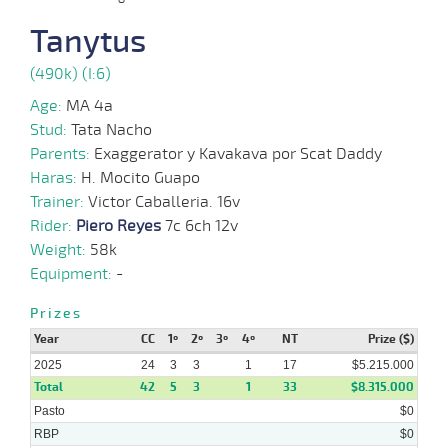
2025
Tanytus
25-
06-
VS
1100m
6 al 4
1:08:43
2 1/4
5,0
Hand.
3º
425k/5
2025
(490k) (I:6)
18-
Age:
MA 4a
06-
VS
1100m
7 al 5
1:08:32
2
33,6
Hand.
2º
429k/5
2025
Stud:
Tata Nacho
Parents:
Exaggerator y Kavakava por Scat Daddy
09-
Haras:
H. Mocito Guapo
06-
VS
1000m
8 al 2
0:58:04
13
45,1
Hand.
11º
426k/5
2025
Trainer:
Victor Caballeria. 16v
Rider:
Piero Reyes
7c 6ch 12v
26-
Weight:
58k
10 al
05-
VS
1100m
1:07:24
12 3/4
18,7
Hand.
12º
427k/5
6
2025
Equipment:
-
Prizes
Year
CC
1º
2º
3º
4º
NT
Prize ($)
2025
24
3
3
1
17
$5.215.000
Total
42
5
3
1
33
$8.315.000
Pasto
$0
RBP
$0