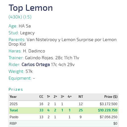
08-
VS
1100m
9 al 6
1:07:31
6
34,4
Hand.
4º
437k/
Top Lemon
2025
(430k) (I:5)
21-
Age:
HA 5a
07-
VS
1100m
9 al 6
1:09:31
5
31,1
Hand.
9º
438k/
2025
Stud:
Legacy
Parents:
Van Nistelrooy y Lemon Surprise por Lemon
Drop Kid
09-
Haras:
H. Dadinco
07-
VS
1100m
5 al 2
1:08:48
6,7
Hand.
1º
436k/
2025
Trainer:
Galindo Rojas. 28c 11ch 11v
Rider:
Carlos Ortega
17c 4ch 29v
Weight:
57k
02-
07-
VS
1100m
4 al 3
1:09:28
15 3/4
19,8
Hand.
12º
440k/
Equipment:
-
2025
Prizes
Year
CC
1º
2º
3º
4º
NT
Prize ($)
25-
06-
VS
1100m
6 al 4
1:08:43
8 1/4
28,0
Hand.
7º
436k/
2025
16
2
1
1
12
$3.172.500
2025
Total
33
4
2
1
1
25
$10.228.750
Pasto
13
2
1
1
9
$7.056.250
RBP
$0