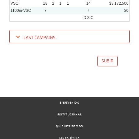
VSC
18
2
1
1
14
$3.172.500
1100m-VSC
7
7
$0
D.S.C
LAST CAMPAINS
Date
Turf
Distance
Index
Time
Distance
Ret
Type
Pº
Weigh
SUBIR
13-
08-
VS
1100m
6 al 5
1:09:03
13 3/4
41,7
Hand.
14º
425k/5
2025
06-
08-
VS
1000m
5 al 1
0:58:62
NARIZ
6,3
Hand.
2º
430k/5
BIENVENIDO
2025
INSTITUCIONAL
QUIENES SOMOS
09-
06-
VS
1000m
8 al 2
0:58:04
19 1/2
8,1
Hand.
12º
438k/5
2025
LINEA ÉTICA