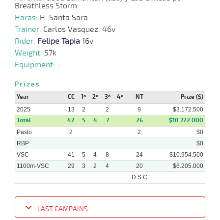
Breathless Storm
Haras:
16-
H. Santa Sara
07-
VS
1100m
3 al 2
1:09:05
8 1/2
4,4
Hand.
6º
485k/
Trainer:
2025
Carlos Vasquez. 46v
Rider:
Felipe Tapia
16v
Weight:
57k
09-
07-
VS
1100m
2 al 2
1:10:54
1/2 PCZ
3,3
Hand.
2º
487k/
Equipment:
-
2025
Prizes
02-
Year
CC
1º
2º
3º
4º
NT
Prize ($)
07-
VS
1100m
4 al 3
1:09:28
10
10,9
Hand.
6º
486k/
2025
2025
13
2
2
9
$3.172.500
Total
42
5
4
7
26
$10.722.000
Pasto
2
2
$0
RBP
$0
VSC
41
5
4
8
24
$10.954.500
1100m-VSC
29
3
2
4
20
$6.205.000
D.S.C
LAST CAMPAINS