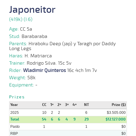
2025
Japoneitor
23-
07-
VS
1100m
6 al 4
1:09:03
1/2 PCZ
6,2
Hand.
2º
504k/5
(419k) (I:6)
2025
Age:
CC 5a
16-
Stud:
Barabaraba
07-
VS
1100m
6 al 4
1:09:26
9 3/4
29,9
Hand.
10º
507k/5
2025
Parents:
Hiraboku Deep (jap) y Taragh por Daddy
Long Legs
Haras:
H. Matriarca
02-
07-
VS
1100m
7 al 5
1:09:22
10
10,5
Hand.
14º
505k/5
Trainer:
Rodrigo Silva. 15c 5v
2025
Rider:
Wladimir Quinteros
16c 4ch 1m 7v
Weight:
58k
25-
10 al
06-
VS
1100m
1:08:71
3 1/4
26,9
Hand.
7º
503k/5
Equipment:
-
7
2025
Prizes
Year
CC
1º
2º
3º
4º
NT
Prize ($)
2025
10
2
2
6
$3.505.000
Total
54
6
6
4
9
29
$12.127.000
Pasto
1
1
$0
RBP
$0