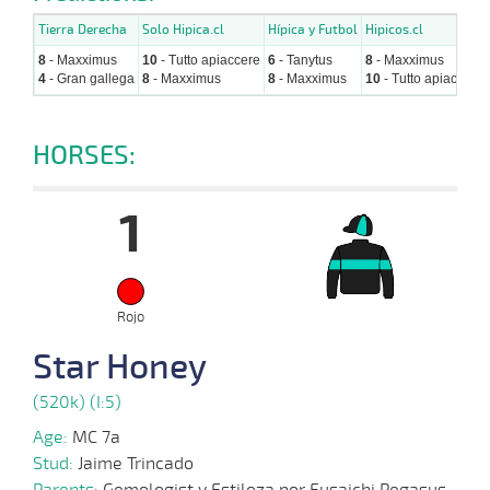
Tierra Derecha
Solo Hipica.cl
Hípica y Futbol
Hipicos.cl
8
- Maxximus
10
- Tutto apiaccere
6
- Tanytus
8
- Maxximus
4
- Gran gallega
8
- Maxximus
8
- Maxximus
10
- Tutto apiaccere
HORSES:
1
Rojo
Star Honey
(520k) (I:5)
Age:
MC 7a
Stud:
Jaime Trincado
Parents:
Gemologist y Estiloza por Fusaichi Pegasus