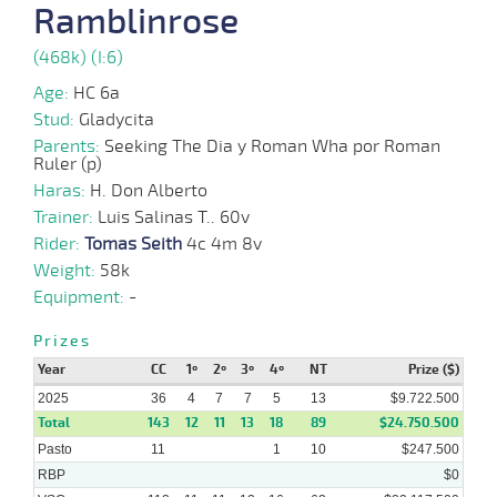
Ramblinrose
(468k) (I:6)
04-
08-
VS
1100m
9 al 6
1:07:31
8 1/2
15,8
Hand.
7º
466k/
2025
Age:
HC 6a
Stud:
Gladycita
23-
Parents:
Seeking The Dia y Roman Wha por Roman
11 al
07-
VS
1100m
1:08:87
7
18,9
Hand.
6º
467k/
Ruler (p)
8
2025
Haras:
H. Don Alberto
16-
Trainer:
Luis Salinas T.. 60v
20 al
07-
VS
1100m
1:07:54
11 1/2
24,9
Hand.
7º
465k/
10
2025
Rider:
Tomas Seith
4c 4m 8v
Weight:
58k
02-
Equipment:
-
07-
VS
1100m
7 al 5
1:09:22
9,2
Hand.
1º
466k/
2025
Prizes
Year
CC
1º
2º
3º
4º
NT
Prize ($)
2025
36
4
7
7
5
13
$9.722.500
Total
143
12
11
13
18
89
$24.750.500
Pasto
11
1
10
$247.500
RBP
$0