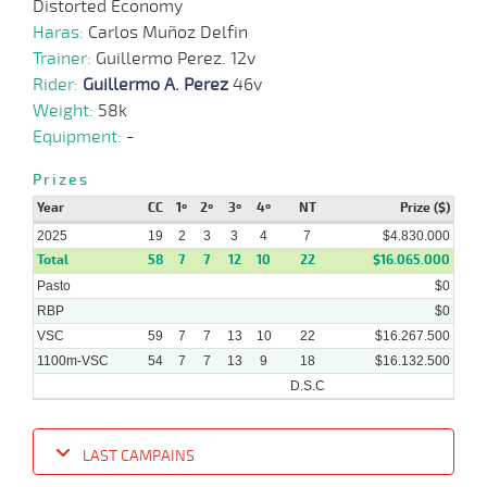
Distorted Economy
07-
VS
1100m
5 al 2
1:09:42
5
13,4
Hand.
8º
473k/
2025
Haras:
Carlos Muñoz Delfin
Trainer:
Guillermo Perez. 12v
Rider:
Guillermo A. Perez
46v
16-
07-
VS
1100m
6 al 4
1:09:26
1 1/4
10,9
Hand.
2º
470k/
Weight:
58k
2025
Equipment:
-
09-
Prizes
11 al
07-
VS
1100m
1:08:59
4 1/2
14,5
Hand.
3º
471k/
4
2025
Year
CC
1º
2º
3º
4º
NT
Prize ($)
2025
19
2
3
3
4
7
$4.830.000
Total
58
7
7
12
10
22
$16.065.000
Pasto
$0
RBP
$0
VSC
59
7
7
13
10
22
$16.267.500
1100m-VSC
54
7
7
13
9
18
$16.132.500
D.S.C
LAST CAMPAINS