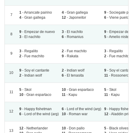
1
- Arrancate pairino
4
- Gran gallega
9
- Sociegate pap
7
4
- Gran gallega
12
- Japoneitor
6
- Viene puelche
9
- Empezar de nuevo
3
- El nachito
9
- Empezar de n
8
3
- El nachito
6
- Romanius
5
- Amelio nistel
3
- Regalito
2
- Fue machito
3
- Regalito
9
2
- Fue machito
9
- Rakata
2
- Fue machito
9
- Soy el cantante
2
- Indian wolf
9
- Soy el cantant
10
2
- Indian wolf
6
- El tenasita
11
- Rossonero
5
- Skol
10
- Gran espartaco
5
- Skol
11
10
- Gran espartaco
11
- Kapu
11
- Kapu
9
- Happy fishetman
6
- Lord of the wind (arg)
9
- Happy fishetm
12
6
- Lord of the wind (arg)
10
- Roman war
12
- Aladdin princ
12
- Netherlander
10
- Don pallo
5
- Black olives
13