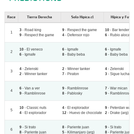
Race
Tierra Derecha
Solo Hipica.cl
Hípica y Futbo
3
- Road king
9
- Respect the game
10
- Bar tender
1
9
- Respect the game
4
- Defensor rojo
6
- Rubio alocado
10
- El veneco
6
- Igmafe
6
- Igmafe
2
6
- Igmafe
8
- Baby beba
8
- Baby beba
4
- Zelenski
2
- Winner tanker
4
- Zelenski
3
2
- Winner tanker
7
- Piraton
3
- Sigue luchand
6
- Van a ver
9
- Ramblinrose
7
- War mican
4
9
- Ramblinrose
8
- Pablosky
9
- Ramblinrose
10
- Classic nuts
4
- El explorador
9
- Peterdan warri
5
4
- El explorador
12
- Huevo de chocolate
2
- Drake (arg)
9
- Si trato
8
- Pariente juan
9
- Si trato
6
8
- Pariente juan
5
- Kilimanjaro (arg)
8
- Pariente juan