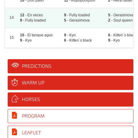
10
- Don pallo
11
- Ropopompom
2
- Hera raider
12
- En veces
9
- Fully loaded
5
- Gerasimova
14
9
- Fully loaded
5
- Gerasimova
2
- Soul queen
10
- El tanque agus
9
- Kyo
6
- Kitten`s black
15
9
- Kyo
6
- Kitten`s black
9
- Kyo
PREDICTIONS
WARM UP
HORSES
PROGRAM
LEAFLET