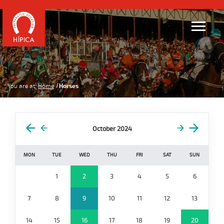
You are at:
Home
Horses
October 2024
MON
TUE
WED
THU
FRI
SAT
SUN
1
2
3
4
5
6
7
8
9
10
11
12
13
14
15
16
17
18
19
20