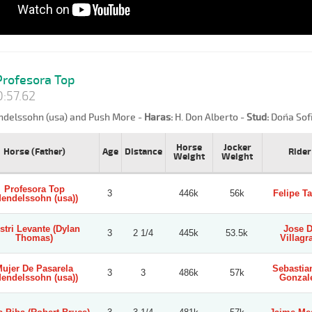
rofesora Top
:57.62
delssohn (usa) and Push More -
Haras:
H. Don Alberto -
Stud:
Doña Sof
Horse
Jocker
Horse (Father)
Age
Distance
Rider
Weight
Weight
Profesora Top
3
446k
56k
Felipe T
endelssohn (usa))
stri Levante (Dylan
Jose D
3
2 1/4
445k
53.5k
Thomas)
Villagr
ujer De Pasarela
Sebastia
3
3
486k
57k
endelssohn (usa))
Gonzal