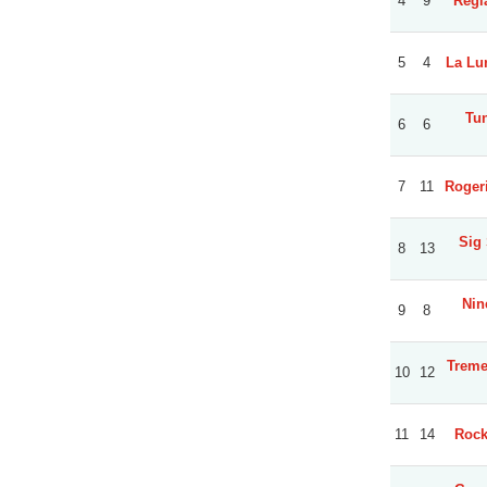
4
9
Regi
5
4
La Lu
Tun
6
6
7
11
Rogeri
Sig
8
13
Nine
9
8
Treme
10
12
11
14
Rock