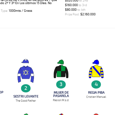
Hembras De 3 Años No Ganadoras Y Que
$320.000
to 2nd
o 2º Y 3º En Los últimos 15 Días. No
$160.000
to 3rd
$80.000
to 4th
 Type:
1000mts / Grass
Prize Pool:
$2.160.000
3
4
2
OP
MUJER DE
REGIA PIBA
PASARELA
SESTRI LEVANTE
Cristian Manuel
Pasion M.s.d.
The Good Father