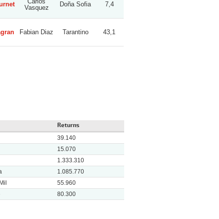
Carlos
urnet
Doña Sofia
7,4
Vasquez
agran
Fabian Diaz
Tarantino
43,1
Returns
39.140
15.070
1.333.310
a
1.085.770
Mil
55.960
e
80.300