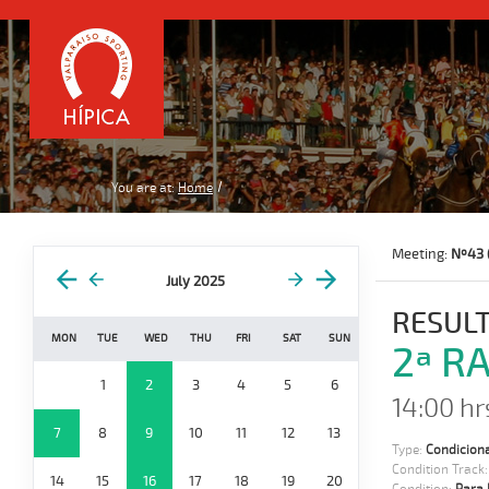
You are at:
Home
Meeting:
Nº43 
July 2025
RESULT
MON
TUE
WED
THU
FRI
SAT
SUN
2ª R
1
2
3
4
5
6
14:00 hr
7
8
9
10
11
12
13
Type:
Condiciona
Condition Track
14
15
16
17
18
19
20