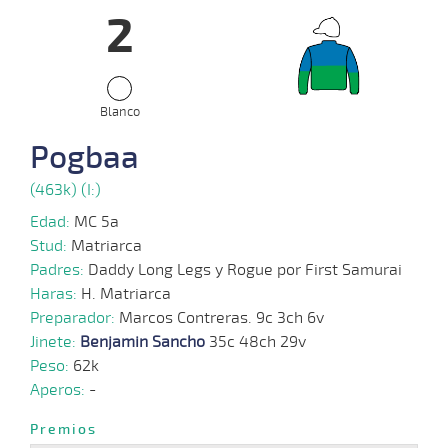
2
06-
07-
VS
1000m
0:58:17
14,8
Clasi.
1º
470k
2022
Blanco
29-
06-
VS
1100m
1:06:15
2 1/4
19,0
Clasi.
3º
468k
2022
Pogbaa
(463k) (I:)
27-
30 al
06-
VS
1100m
1:07:24
1/2
7,8
Hand.
2º
470k
19
Edad:
MC 5a
2022
Stud:
Matriarca
Padres:
Daddy Long Legs y Rogue por First Samurai
22-
30 al
Haras:
H. Matriarca
06-
VS
1100m
1:07:70
8
9,2
Hand.
6º
467k
18
2022
Preparador:
Marcos Contreras. 9c 3ch 6v
Jinete:
Benjamin Sancho
35c 48ch 29v
Peso:
62k
15-
Aperos:
-
06-
VS
1200m
1:13:59
2 1/2
16,4
Clasi.
3º
470k
2022
Premios