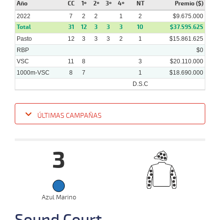
Año
CC
1º
2º
3º
4º
NT
Premio ($)
08-
31 al
06-
VS
1100m
1:06:52
4 3/4
4,2
Hand.
5º
470k
24
2022
7
2
2
1
2
$9.675.000
2022
Total
31
12
3
3
3
10
$37.595.625
Pasto
12
3
3
3
2
1
$15.861.625
RBP
$0
VSC
11
8
3
$20.110.000
1000m-VSC
8
7
1
$18.690.000
D.S.C
ÚLTIMAS CAMPAÑAS
Fecha
Hipo
Distancia
Indice
Tiempo
Cuerpada
Div
Tipo
Lº
Pe
3
06-
07-
VS
1000m
0:58:17
3
2,2
Clasi.
3º
460k
2022
01-
07-
CHS
1200m
1:09:58
4 1/4
3,9
Regla.
4º
463k
Azul Marino
2022
Sound Court