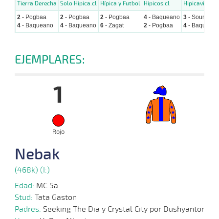
Tierra Derecha
Solo Hipica.cl
Hípica y Futbol
Hipicos.cl
Hipicavirtual
2
- Pogbaa
2
- Pogbaa
2
- Pogbaa
4
- Baqueano
3
- Sound cou
4
- Baqueano
4
- Baqueano
6
- Zagat
2
- Pogbaa
4
- Baquean
EJEMPLARES:
1
Rojo
Nebak
(468k) (I:)
Edad:
MC 5a
Stud:
Tata Gaston
Padres:
Seeking The Dia y Crystal City por Dushyantor