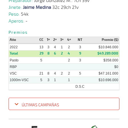
Preparador:
Jorge Gonzalez M.. 7ch 39v
19
2022
Jinete:
Jaime Medina
32c 29ch 21v
Peso:
54k
Aperos:
-
22-
27 al
05-
VS
1100m
1:06:80
4 1/4
6,6
Hand.
4º
519k
18
2022
Premios
Año
CC
1º
2º
3º
4º
NT
Premio ($)
04-
31 al
2022
13
3
4
1
2
3
$10.846.000
05-
VS
1100m
1:06:84
3/4
17,1
Hand.
2º
516k
26
2022
Total
29
8
6
2
4
9
$49.289.000
Pasto
5
2
3
$358.000
RBP
$0
VSC
21
8
4
2
2
5
$47.161.000
1000m-VSC
5
3
1
1
$10.696.000
D.S.C
ÚLTIMAS CAMPAÑAS
Fecha
Hipo
Distancia
Indice
Tiempo
Cuerpada
Div
Tipo
Lº
Pe