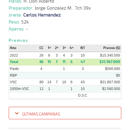
Haras:
H. Don Alberto
Preparador:
Jorge Gonzalez M.. 7ch 39v
Jinete:
Carlos Hernandez
Peso:
52k
Aperos:
-
Premios
Año
CC
1º
2º
3º
4º
NT
Premio ($)
2022
26
6
3
4
3
10
$15.340.500
Total
86
15
7
11
6
47
$33.967.000
Pasto
4
1
3
$500.000
RBP
$0
VSC
80
14
7
10
6
43
$31.807.000
1000m-VSC
12
1
1
10
$2.560.000
D.S.C
ÚLTIMAS CAMPAÑAS
Fecha
Hipo
Distancia
Indice
Tiempo
Cuerpada
Div
Tipo
Lº
Pe