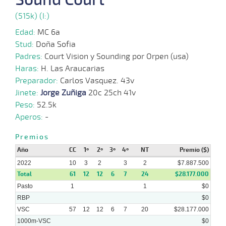
03-
06-
CHS
1000m
0:58:89
1 3/4
2,6
Regla.
2º
463k
(515k) (I:)
2022
Edad:
MC 6a
01-
Stud:
Doña Sofia
04-
CHS
1000m
0:57:14
3/4
2,6
Regla.
2º
457k
2022
Padres:
Court Vision y Sounding por Orpen (usa)
Haras:
H. Las Araucarias
14-
03-
CHS
1000m
0:59:00
11 3/4
6,5
Clasi.
8º
448k
Preparador:
Carlos Vasquez. 43v
2022
Jinete:
Jorge Zuñiga
20c 25ch 41v
Peso:
52.5k
04-
03-
CHS
1300m
1:16:21
5,3
Regla.
1º
463k
Aperos:
-
2022
Premios
Año
CC
1º
2º
3º
4º
NT
Premio ($)
2022
10
3
2
3
2
$7.887.500
Total
61
12
12
6
7
24
$28.177.000
Pasto
1
1
$0
RBP
$0
VSC
57
12
12
6
7
20
$28.177.000
1000m-VSC
$0