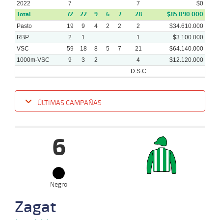
2022
2022
7
7
$0
Total
72
22
9
6
7
28
$85.090.000
Pasto
19
9
4
2
2
2
$34.610.000
RBP
2
1
1
$3.100.000
VSC
59
18
8
5
7
21
$64.140.000
1000m-VSC
9
3
2
4
$12.120.000
D.S.C
ÚLTIMAS CAMPAÑAS
Fecha
Hipo
Distancia
Indice
Tiempo
Cuerpada
Div
Tipo
Lº
Pe
6
06-
07-
VS
1000m
0:58:17
8
17,0
Clasi.
5º
472k
2022
08-
Negro
06-
VS
1000m
0:58:17
10
14,0
Clasi.
6º
467k
2022
Zagat
16-