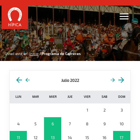
Usted está en:
Inicio
Programa de Carreras
Julio 2022
LUN
MAR
MIER
JUE
VIER
SAB
DOM
1
2
3
4
5
6
7
8
9
10
11
12
13
14
15
16
17