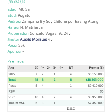
(493k) (I:)
05-
VS
1400m
1:22:94
12
19,9
Clasi.
6º
464k
2022
Edad:
MC 5a
Stud:
Pogate
Padres:
Zampano Ii y Soy Chilena por Easing Along
02-
05-
VS
1000m
0:57:08
6
39,8
Clasi.
8º
465k
Haras:
H. Matriarca
2022
Preparador:
Gonzalo Vegas. 9c 24v
Jinete:
Alexis Morales
4v
18-
Peso:
55k
04-
VS
1300m
1:21:19
25 3/4
15,7
Clasi.
8º
470k
2022
Aperos:
-
04-
Premios
04-
VS
1000m
0:56:64
13 1/2
38,3
Clasi.
8º
476k
2022
Año
CC
1º
2º
3º
4º
NT
Premio ($)
2022
7
2
1
4
$6.150.000
Total
18
8
2
8
$18.363.000
Pasto
5
4
1
$9.410.000
RBP
$0
VSC
10
4
2
4
$8.953.000
1000m-VSC
5
3
1
1
$7.350.000
D.S.C